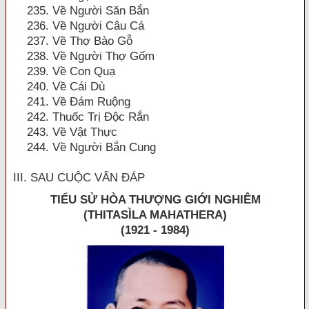
235. Về Người Săn Bắn
236. Về Người Câu Cá
237. Về Thợ Bào Gỗ
238. Về Người Thợ Gốm
239. Về Con Quạ
240. Về Cái Dù
241. Về Đám Ruộng
242. Thuốc Trị Độc Rắn
243. Về Vật Thực
244. Về Người Bắn Cung
III. SAU CUỘC VẤN ĐÁP
TIỂU SỬ HÒA THƯỢNG GIỚI NGHIÊM
(THITASÌLA MAHATHERA)
(1921 - 1984)