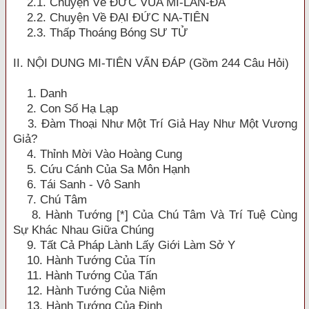
2.1. Chuyện Về ĐỨC VUA MI-LAN-ĐÀ
2.2. Chuyện Về ĐẠI ĐỨC NA-TIÊN
2.3. Thấp Thoáng Bóng SƯ TỬ
II. NỘI DUNG MI-TIÊN VẤN ĐÁP (Gồm 244 Câu Hỏi)
1. Danh
2. Con Số Hạ Lạp
3. Đàm Thoại Như Một Trí Giả Hay Như Một Vương
Giả?
4. Thỉnh Mời Vào Hoàng Cung
5. Cứu Cánh Của Sa Môn Hạnh
6. Tái Sanh - Vô Sanh
7. Chú Tâm
8. Hành Tướng [*] Của Chú Tâm Và Trí Tuệ Cùng
Sự Khác Nhau Giữa Chúng
9. Tất Cả Pháp Lành Lấy Giới Làm Sở Y
10. Hành Tướng Của Tín
11. Hành Tướng Của Tấn
12. Hành Tướng Của Niệm
13. Hành Tướng Của Định