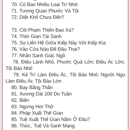
70. Có Bao Nhiêu Loại Trí Nhớ
71. Tương Quan Phước Và Tội
72. Diệt Khổ Chưa Đến?
73. Cõi Phạm Thiên Bao Xa?
74. Thời Gian Tái Sanh
75. Sự Liên Hệ Giữa Kiếp Này Với Kiếp Kia
76. Vào Cửa Nào Để Đầu Thai?
77. Nhân Sanh Giác Ngộ
78. Điều Lành Nhỏ, Phước Quả Lớn; Điều Ác Lớn,
Tội Báo Nhỏ
79. Kẻ Trí Làm Điều Ác, Tội Báo Nhỏ; Người Ngu
Làm Điều Ác Tội Báo Lớn
80. Bay Bằng Thân
81. Xương Dài 100 Do Tuần
82. Biển
83. Ngưng Hơi Thở
84. Pháp Xuất Thế Gian
85. Tuệ Xuất Thế Gian Nằm Ở Đâu?
86. Thức, Tuệ Và Sanh Mạng