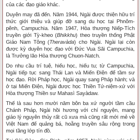
của các đạo giáo khác.
Duyên may đã đến. Năm 1944, Ngài được thiện hữu trí
thức giới thiệu và giúp đỡ sang du học tại Phnôm-
pênh, Campuchia. Năm 1947, Hòa thượng Niếp-Tích
truyền giới Tỳ-kheo (
Bhikkhu
) theo truyền thống Phật
Giáo Nam Tông (
Theravàda
) cho Ngài. Ngài lại còn
được kỳ duyên học đạo với Đức Vua Sãi Campuchia,
là Trưởng lão Hòa thượng Chuon-Natch.
Do nhu cầu trí tuệ, hiếu học, hiếu tu; từ Campuchia,
Ngài tiếp tục sang Thái Lan và Miến Điện để tầm sư
học đạo. Rời Pháp học, Ngài quay sang Pháp hành; và
ở tại Miến Điện, Ngài được học Thiền Tứ-niệm-xứ với
Hòa thượng Thiền sư Mahasì Sayàdaw.
Thế là sau hơn mười năm bôn ba xứ người tầm cầu
Chánh Pháp, Ngài hồi hương với chí nguyện, mang
giáo lý nguyên thủy rất cũ xưa mà cũng rất mới mẻ về
Việt Nam để quảng bá, hoằng truyền sâu rộng trong
mọi tầng lớp tín đồ.