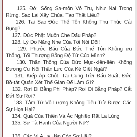
125. Đời Sống Sa-môn Vô Tru, Như Nai Trong
Rừng, Sao Lại Xây Chùa, Tạo Thất Liêu?
126. Tại Sao Đức Thế Tôn Không Thu Thúc Cái
Bụng?
127. Đức Phật Muốn Che Dấu Pháp?
128. Lý Do Nặng Nhẹ Của Tội Nói Dối!
129. Phước Báu Của Đức Thế Tôn Không ưu
Thắng, Tối Thượng Bằng Đệ Tử Của Mình?
130. Thần Thông Của Đức Mục-kiền-liên Không
Đương Cự Nổi Thần Lực Của Kẻ Giết Ngài?
131. Kiếp Áp Chót, Tại Cung Trời Đẩu Suất, Đức
Bồ-tát Quán Xét Thế Gian Để Làm Gì?
132. Rơi Đi Bằng Phi Pháp? Rơi Đi Bằng Pháp? Cắt
Đứt Sự Rơi?
133. Tâm Từ Vô Lượng Không Tiêu Trừ Được Các
Sự Họa Hại?
134. Quả Của Thiện Và Ác Nghiệp Rất Lạ Lùng
135. Sự Tà Hạnh Của Người Nữ?
136. Các Vị A La Hán Còn Sợ Hãi?