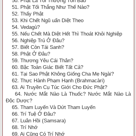
50. Phật Là Tối Thượng Tôn Bảo
51. Phật Tối Thắng Như Thế Nào?
52. Thấy Phật
53. Khi Chết Ngũ uẩn Diệt Theo
54. Vedagù?
55. Nếu Chết Mà Diệt Hết Thì Thoát Khỏi Nghiệp
56. Nghiệp Trú Ở Đâu?
57. Biết Còn Tái Sanh?
58. Phật Ở Đâu?
59. Thương Yêu Cái Thân?
60. Bậc Toàn Giác Biết Tất Cả?
61. Tại Sao Phật Không Giống Cha Mẹ Ngài?
62. Thực Hành Phạm Hạnh (Brahmacàri)
63. Ai Truyền Cụ Túc Giới Cho Đức Phật?
64. Nước Mắt Nào Là Thuốc? Nước Mắt Nào Là
Độc Dược?
65. Tham Luyến Và Dứt Tham Luyến
66. Trí Tuệ Ở Đâu?
67. Luân Hồi (Samsara)
68. Trí Nhớ
69. Ai Cũng Có Trí Nhớ