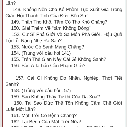
Lần?
148. Không Nên Cho Kẻ Phàm Tục Xuất Gia Trong
Giáo Hội Thanh Tịnh Của Đức Bổn Sư!
149. Thân Thọ Khổ, Tâm Có Thọ Khổ Chăng?
150. Giải Thêm Về "tâm Không Động"
152. Cư Sĩ Phá Giới Và Sa Môn Phá Giới, Hậu Quả
Tội Lỗi Nặng Nhẹ Ra Sao?
153. Nước Có Sanh Mạng Chăng?
154. (Trùng với câu hỏi 141)
155. Trên Thế Gian Này Cái Gì Không Sanh?
156. Bậc A-la-hán Còn Phạm Giới?
157. Cái Gì Không Do Nhân, Nghiệp, Thời Tiết
Sanh?
158. (Trùng với câu hỏi 157)
159. Sao Không Thấy Tử thi Của Dạ Xoa?
160. Tại Sao Đức Thế Tôn Không Cấm Chế Giới
Luật Một Lần?
161. Mặt Trời Có Bệnh Chăng?
162. Lại Bệnh Của Mặt Trời Nữa!