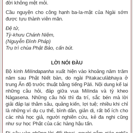
đời không mệt mỏi.
Cầu nguyện cho công hạnh ba-la-mật của Ngài sớm
được tựu thành viên mãn.
Đệ tử,
Tỳ-khưu Chánh Niệm,
(Nguyễn Đình Pháp)
Trụ trì chùa Phật Bảo, cẩn bút.
LỜI NÓI ĐẦU
B
ộ kinh
Milindapanha
xuất hiện vào khoảng năm trăm
năm sau Phật Niết bàn, do ngài Pitakaculàbhaya ở
trung Ấn độ trước thuật bằng tiếng Pàli. Nội dung kể lại
những câu hỏi, đáp giữa vua Milinda và tỳ kheo
Nàgasena. Những câu hỏi thì đa trí, sắc bén mà lời
giải đáp lại thâm sâu, quảng kiến, lợi tuệ; nhiều khi chỉ
là những ví dụ cụ thể, bình dân, giản dị, rất bổ ích cho
các nhà học giả, người nghiên cứu, kẻ đa nghi cũng
như sự học Phật của các hàng hậu tấn.