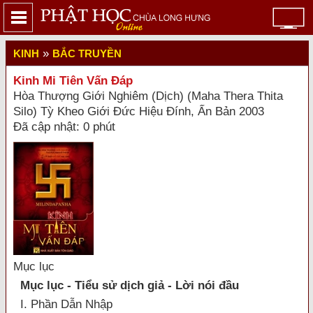
»
KINH
BẮC TRUYỀN
Kinh Mi Tiên Vấn Đáp
Hòa Thượng Giới Nghiêm (Dịch) (Maha Thera Thita
Silo) Tỳ Kheo Giới Ðức Hiệu Đính, Ấn Bản 2003
Đã cập nhật: 0 phút
Mục lục
Mục lục - Tiểu sử dịch giả - Lời nói đầu
I. Phần Dẫn Nhập