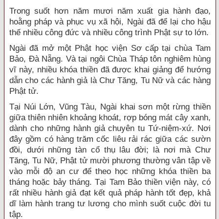
Trong suốt hơn năm mươi năm xuất gia hành đạo,
hoằng pháp và phục vụ xã hội, Ngài đã để lại cho hậu
thế nhiều công đức và nhiều công trình Phật sự to lớn.
Ngài đã mở một Phật học viện Sơ cấp tại chùa Tam
Bảo, Đà Nẵng. Và tại ngôi Chùa Tháp tôn nghiêm hùng
vĩ này, nhiều khóa thiền đã được khai giảng để hướng
dẫn cho các hành giả là Chư Tăng, Tu Nữ và các hàng
Phật tử.
Tại Núi Lớn, Vũng Tàu, Ngài khai sơn một rừng thiền
giữa thiên nhiên khoảng khoát, rợp bóng mát cây xanh,
dành cho những hành giả chuyên tu Tứ-niệm-xứ. Nơi
đây gồm có hàng trăm cốc liêu rải rác giữa các sườn
đồi, dưới những tàn cổ thụ lâu đời; là nơi mà Chư
Tăng, Tu Nữ, Phật tử mười phương thường vân tập về
vào mỗi độ an cư để theo học những khóa thiền ba
tháng hoặc bảy tháng. Tại Tam Bảo thiền viện này, có
rất nhiều hành giả đạt kết quả pháp hành tốt đẹp, khả
dĩ làm hành trang tư lương cho mình suốt cuộc đời tu
tập.