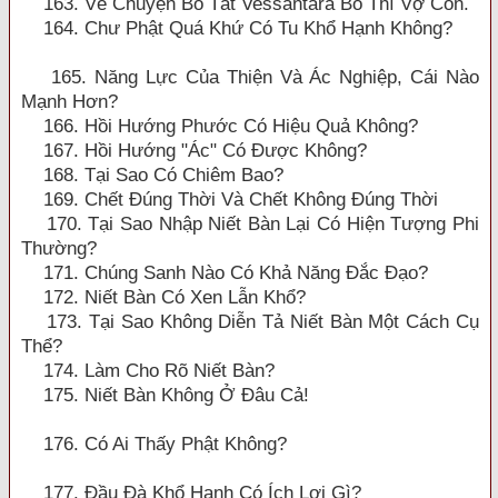
163. Về Chuyện Bồ Tát Vessantara Bố Thí Vợ Con.
164. Chư Phật Quá Khứ Có Tu Khổ Hạnh Không?
165. Năng Lực Của Thiện Và Ác Nghiệp, Cái Nào
Mạnh Hơn?
166. Hồi Hướng Phước Có Hiệu Quả Không?
167. Hồi Hướng "Ác" Có Được Không?
168. Tại Sao Có Chiêm Bao?
169. Chết Đúng Thời Và Chết Không Đúng Thời
170. Tại Sao Nhập Niết Bàn Lại Có Hiện Tượng Phi
Thường?
171. Chúng Sanh Nào Có Khả Năng Đắc Đạo?
172. Niết Bàn Có Xen Lẫn Khổ?
173. Tại Sao Không Diễn Tả Niết Bàn Một Cách Cụ
Thể?
174. Làm Cho Rõ Niết Bàn?
175. Niết Bàn Không Ở Đâu Cả!
176. Có Ai Thấy Phật Không?
177. Đầu Đà Khổ Hạnh Có Ích Lợi Gì?