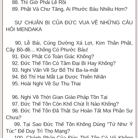
88. Thì Giờ Phải Lẽ Rồi
89. Phật Và Chư Tăng, Ai Phước Báu Nhiều Hơn?
SỰ CHUẨN BỊ CỦA ĐỨC VUA VỀ NHỮNG CÂU
HỎI MENDAKA
90. Lễ Bái, Cúng Dường Xá Lợi, Kim Thân Phật,
Cây Bồ-đề... Không Có Phước Báu!
91. Đức Phật Có Toàn Giác Không?
92. Đức Thế Tôn Có Tâm Đại Bi Hay Không?
93. Nghi Vấn Về Sự Bố Thí Ba-la-mật
94. Bố Thí Hai Mắt Lại Được Thiên Nhãn
95. Hoài Nghi Về Sự Thụ Thai
96. Nghi Về Thời Gian Giáo Pháp Tồn Tại
97. Đức Thế Tôn Còn Khổ Chút Ít Nào Không?
98. Đức Thế Tôn Đã Thật Sự Hoàn Tất Mọi Phận Sự
Chưa?
99. Tại Sao Đức Thế Tôn Không Dùng "Tứ Như Ý
Túc" Để Duy Trì Thọ Mạng?
100. Chánh Pháp Của Đức Thế Tôn Có Vẻ Không