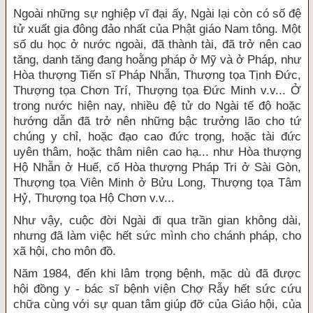
Ngoài những sự nghiệp vĩ đại ấy, Ngài lại còn có số đệ
tử xuất gia đông đảo nhất của Phật giáo Nam tông. Một
số du học ở nước ngoài, đã thành tài, đã trở nên cao
tăng, danh tăng đang hoằng pháp ở Mỹ và ở Pháp, như
Hòa thượng Tiến sĩ Pháp Nhẫn, Thượng tọa Tịnh Đức,
Thượng tọa Chơn Trí, Thượng tọa Đức Minh v.v... Ở
trong nước hiện nay, nhiều đệ tử do Ngài tế độ hoặc
hướng dẫn đã trở nên những bậc trưởng lão cho tứ
chúng y chỉ, hoặc đạo cao đức trọng, hoặc tài đức
uyên thâm, hoặc thâm niên cao hạ... như Hòa thượng
Hộ Nhẫn ở Huế, cố Hòa thượng Pháp Tri ở Sài Gòn,
Thượng tọa Viên Minh ở Bửu Long, Thượng tọa Tâm
Hỷ, Thượng tọa Hộ Chơn v.v...
Như vậy, cuộc đời Ngài đi qua trần gian không dài,
nhưng đã làm việc hết sức mình cho chánh pháp, cho
xã hội, cho môn đồ.
Năm 1984, đến khi lâm trọng bệnh, mặc dù đã được
hội đồng y - bác sĩ bệnh viện Chợ Rẫy hết sức cứu
chữa cùng với sự quan tâm giúp đỡ của Giáo hội, của