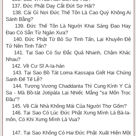
137. Đức Phật Dạy Cắt Đứt Sợ Hãi?
138. Cái Gì Nơi Đức Thế Tôn Là Cao Quý Không Ai
Sánh Bằng?
139. Đức Thế Tôn Là Người Khai Sáng Đạo Hay
Đạo Có Sẵn Từ Ngàn Xưa?
140. Đức Phật Từ Bỏ Sự Tinh Tấn, Lại Khuyên Đệ
Tử Nên Tinh Tấn?
141. Tại Sao Có Sự Đắc Quả Nhanh, Chậm Khác
Nhau?
142. Về Cư Sĩ A-la-hán
143. Tại Sao Bồ Tát Loma Kassapa Giết Hại Chúng
Sanh Để Tế Lễ?
144. Tượng Vương Chaddanta Thì Cung Kính Y Cà
Sa - Mà Bồ-tát Jotipàla Lại Nhiếc Mắng "sa Môn Trọc
Đầu"?
145. Về Cái Nhà Không Mái Của Người Thợ Gốm?
146. Tại Sao Có Lúc Đức Phật Xưng Mình Là Bà-la-
môn, Có Khi Xưng Mình Là Vua?
147. Tại Sao Không Có Hai Đức Phật Xuất Hiện Một