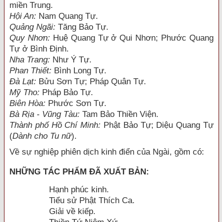
miền Trung.
Hội An:
Nam Quang Tự.
Quảng Ngãi:
Tăng Bảo Tự.
Quy Nhơn:
Huệ Quang Tự ở Qui Nhơn; Phước Quang
Tự ở Bình Định.
Nha Trang:
Như Ý Tự.
Phan Thiết:
Bình Long Tự.
Đà Lạt:
Bửu Sơn Tự; Pháp Quân Tự.
Mỹ Tho:
Pháp Bảo Tự.
Biên Hòa:
Phước Sơn Tự.
Bà Rịa - Vũng Tàu:
Tam Bảo Thiền Viện.
Thành phố Hồ Chí Minh:
Phật Bảo Tự; Diệu Quang Tự
(
Dành cho Tu nữ
).
Về sự nghiệp phiên dịch kinh điển của Ngài, gồm có:
NHỮNG TÁC PHẨM ĐÃ XUẤT BẢN:
Hạnh phúc kinh.
Tiểu sử Phật Thích Ca.
Giải về kiếp.