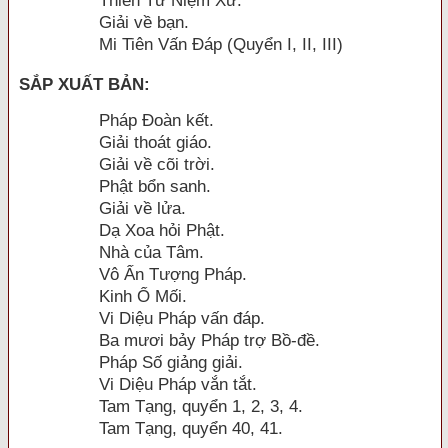
Thiền Tứ Niệm Xứ.
Giải về bạn.
Mi Tiên Vấn Đáp (Quyển I, II, III)
SẮP XUẤT BẢN:
Pháp Đoàn kết.
Giải thoát giáo.
Giải về cõi trời.
Phật bổn sanh.
Giải về lửa.
Dạ Xoa hỏi Phật.
Nhà của Tâm.
Vô Ấn Tượng Pháp.
Kinh Ổ Mối.
Vi Diệu Pháp vấn đáp.
Ba mươi bảy Pháp trợ Bồ-đề.
Pháp Số giảng giải.
Vi Diệu Pháp vắn tắt.
Tam Tạng, quyển 1, 2, 3, 4.
Tam Tạng, quyển 40, 41.