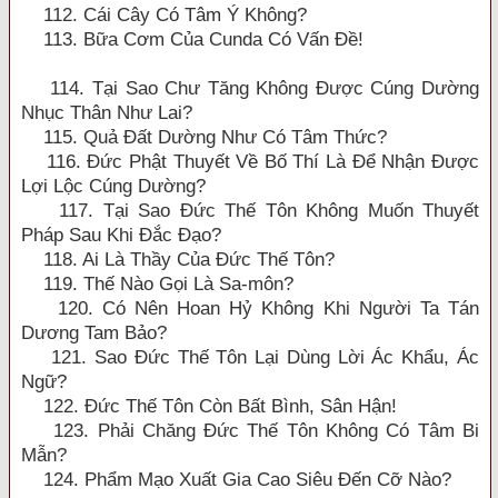
112. Cái Cây Có Tâm Ý Không?
113. Bữa Cơm Của Cunda Có Vấn Đề!
114. Tại Sao Chư Tăng Không Được Cúng Dường
Nhục Thân Như Lai?
115. Quả Đất Dường Như Có Tâm Thức?
116. Đức Phật Thuyết Về Bố Thí Là Để Nhận Được
Lợi Lộc Cúng Dường?
117. Tại Sao Đức Thế Tôn Không Muốn Thuyết
Pháp Sau Khi Đắc Đạo?
118. Ai Là Thầy Của Đức Thế Tôn?
119. Thế Nào Gọi Là Sa-môn?
120. Có Nên Hoan Hỷ Không Khi Người Ta Tán
Dương Tam Bảo?
121. Sao Đức Thế Tôn Lại Dùng Lời Ác Khẩu, Ác
Ngữ?
122. Đức Thế Tôn Còn Bất Bình, Sân Hận!
123. Phải Chăng Đức Thế Tôn Không Có Tâm Bi
Mẫn?
124. Phẩm Mạo Xuất Gia Cao Siêu Đến Cỡ Nào?