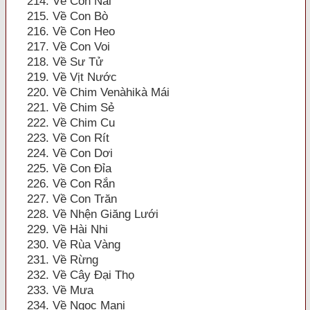
214. Về Con Nai
215. Về Con Bò
216. Về Con Heo
217. Về Con Voi
218. Về Sư Tử
219. Về Vịt Nước
220. Về Chim Venàhikà Mái
221. Về Chim Sẻ
222. Về Chim Cu
223. Về Con Rít
224. Về Con Dơi
225. Về Con Đỉa
226. Về Con Rắn
227. Về Con Trăn
228. Về Nhện Giăng Lưới
229. Về Hài Nhi
230. Về Rùa Vàng
231. Về Rừng
232. Về Cây Đại Thọ
233. Về Mưa
234. Về Ngọc Mani