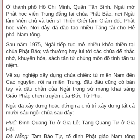
Ở thành phố Hồ Chí Minh, Quận Tân Bình, Ngài mở
Phật học viện Trung đẳng tại chùa Phật Bảo, nơi Ngài
làm Viện chủ và tiến sĩ Thiện Giới làm Giám đốc Phật
học viện. Nơi đây đã đào tạo nhiều Tăng tài cho Hệ
phái Nam tông.
Sau năm 1975, Ngài tiếp tục mở nhiều khóa thiền tại
chùa Phật Bảo; và thường hay lui tới các chùa để nhắc
nhở, khuyến hóa, sách tấn tứ chúng môn đồ tinh tấn tu
niệm.
Về sự nghiệp xây dựng chùa chiền: từ miền Nam đến
Cao nguyên, rồi ra miền Trung, đâu đâu cũng có bàn
tay và dấu chân của Ngài trong sứ mạng khai sáng
Giáo Pháp chơn truyền của Đức Từ Phụ.
Ngài đã xây dựng hoặc đứng ra chủ trì xây dựng tất cả
mười sáu ngôi chùa sau đây:
Huế:
Định Quang Tự ở Giạ Lê; Tăng Quang Tự ở Gia
Hội.
Đ
à Nẵng:
Tam Bảo Tự, tổ đình Phật giáo Nam tông