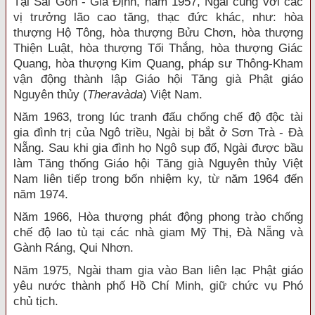
Tại Sài Gòn - Gia Định, năm 1957, Ngài cùng với các
vị trưởng lão cao tăng, thạc đức khác, như: hòa
thượng Hộ Tông, hòa thượng Bửu Chơn, hòa thượng
Thiện Luật, hòa thượng Tối Thắng, hòa thượng Giác
Quang, hòa thượng Kim Quang, pháp sư Thông-Kham
vận động thành lập Giáo hội Tăng già Phật giáo
Nguyên thủy (
Theravàda
) Việt Nam.
Năm 1963, trong lúc tranh đấu chống chế độ độc tài
gia đình trị của Ngô triều, Ngài bị bắt ở Sơn Trà - Đà
Nẵng. Sau khi gia đình họ Ngô sụp đổ, Ngài được bầu
làm Tăng thống Giáo hội Tăng già Nguyên thủy Việt
Nam liên tiếp trong bốn nhiệm ky, từ năm 1964 đến
năm 1974.
Năm 1966, Hòa thượng phát động phong trào chống
chế độ lao tù tại các nhà giam Mỹ Thị, Đà Nẵng và
Gành Ráng, Qui Nhơn.
Năm 1975, Ngài tham gia vào Ban liên lạc Phật giáo
yêu nước thành phố Hồ Chí Minh, giữ chức vụ Phó
chủ tịch.