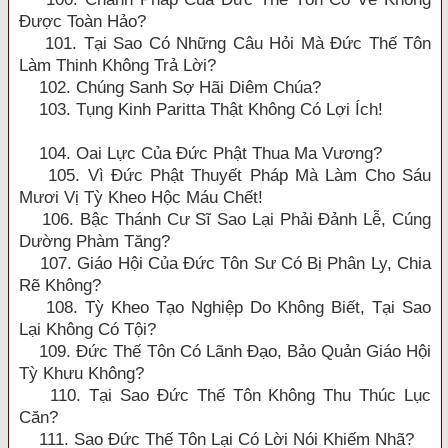
Được Toàn Hảo?
101. Tại Sao Có Những Câu Hỏi Mà Đức Thế Tôn
Làm Thinh Không Trả Lời?
102. Chúng Sanh Sợ Hãi Diêm Chúa?
103. Tụng Kinh Paritta Thật Không Có Lợi Ích!
104. Oai Lực Của Đức Phật Thua Ma Vương?
105. Vì Đức Phật Thuyết Pháp Mà Làm Cho Sáu
Mươi Vị Tỳ Kheo Hộc Máu Chết!
106. Bậc Thánh Cư Sĩ Sao Lại Phải Đảnh Lễ, Cúng
Dường Phàm Tăng?
107. Giáo Hội Của Đức Tôn Sư Có Bị Phân Ly, Chia
Rẽ Không?
108. Tỳ Kheo Tạo Nghiệp Do Không Biết, Tại Sao
Lại Không Có Tội?
109. Đức Thế Tôn Có Lãnh Đạo, Bảo Quản Giáo Hội
Tỳ Khưu Không?
110. Tại Sao Đức Thế Tôn Không Thu Thúc Lục
Căn?
111. Sao Đức Thế Tôn Lại Có Lời Nói Khiếm Nhã?