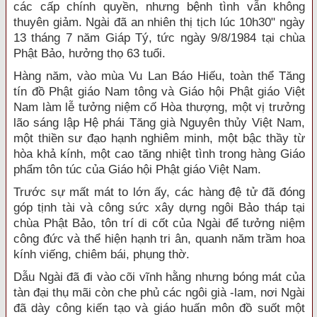
các cấp chính quyền, nhưng bệnh tình vẫn không
thuyên giảm. Ngài đã an nhiên thị tịch lúc 10h30" ngày
13 tháng 7 năm Giáp Tý, tức ngày 9/8/1984 tại chùa
Phật Bảo, hưởng thọ 63 tuổi.
Hàng năm, vào mùa Vu Lan Báo Hiếu, toàn thể Tăng
tín đồ Phật giáo Nam tông và Giáo hội Phật giáo Việt
Nam làm lễ tưởng niệm cố Hòa thượng, một vị trưởng
lão sáng lập Hệ phái Tăng già Nguyên thủy Việt Nam,
một thiền sư đạo hạnh nghiêm minh, một bậc thầy từ
hòa khả kính, một cao tăng nhiệt tình trong hàng Giáo
phẩm tôn túc của Giáo hội Phật giáo Việt Nam.
Trước sự mất mát to lớn ấy, các hàng đệ tử đã đóng
góp tịnh tài và công sức xây dựng ngôi Bảo tháp tại
chùa Phật Bảo, tôn trí di cốt của Ngài để tưởng niệm
công đức và thể hiện hạnh tri ân, quanh năm trầm hoa
kính viếng, chiêm bái, phụng thờ.
Dẫu Ngài đã đi vào cõi vĩnh hằng nhưng bóng mát của
tàn đại thụ mãi còn che phủ các ngôi già -lam, nơi Ngài
đã dày công kiến tạo và giáo huấn môn đồ suốt một