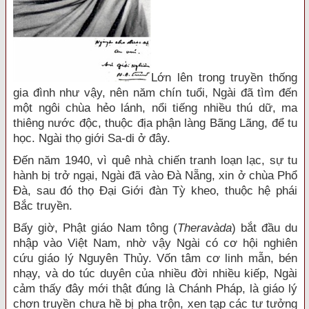
Lớn lên trong truyền thống
gia đình như vậy, nên năm chín tuổi, Ngài đã tìm đến
một ngôi chùa hẻo lánh, nổi tiếng nhiều thú dữ, ma
thiêng nước độc, thuộc địa phận làng Bãng Lãng, để tu
học. Ngài thọ giới Sa-di ở đây.
Đến năm 1940, vì quê nhà chiến tranh loạn lạc, sự tu
hành bị trở ngại, Ngài đã vào Đà Nẵng, xin ở chùa Phổ
Đà, sau đó thọ Đại Giới đàn Tỳ kheo, thuộc hệ phái
Bắc truyền.
Bấy giờ, Phật giáo Nam tông (
Theravàda
) bắt đầu du
nhập vào Việt Nam, nhờ vậy Ngài có cơ hội nghiên
cứu giáo lý Nguyên Thủy. Vốn tâm cơ linh mẫn, bén
nhạy, và do túc duyên của nhiều đời nhiều kiếp, Ngài
cảm thấy đây mới thật đúng là Chánh Pháp, là giáo lý
chơn truyền chưa hề bị pha trộn, xen tạp các tư tưởng