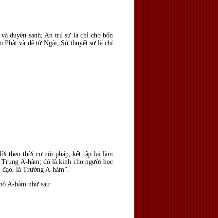
 và duyên sanh; An trú sự là chỉ cho bốn
o Phật và đệ tử Ngài; Sở thuyết sự là chỉ
i theo thời cơ nói pháp, kết tập lại làm
là Trung A-hàm; đó là kinh cho người học
ại đạo, là Trường A-hàm”.
 bộ A-hàm như sau: