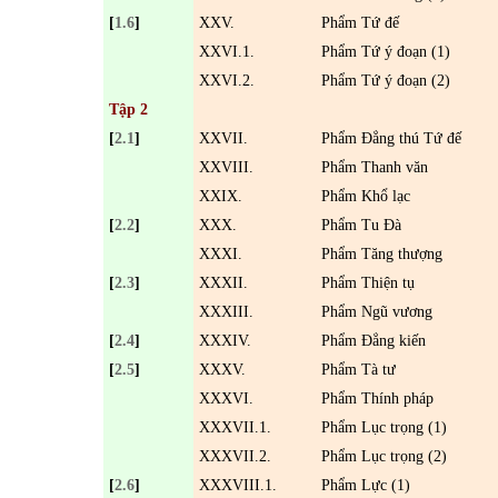
[
1.6
]
XXV.
Phẩm Tứ
đế
XXVI.1.
Phẩm Tứ ý
đoạn (1)
XXVI.2.
Phẩm Tứ ý
đoạn (2)
Tập 2
[
2.1
]
XXVII.
Phẩm
Đẳng thú
Tứ
đế
XXVIII.
Phẩm Thanh v
ăn
XXIX.
Phẩm Khổ lạc
[
2.2
]
XXX.
Phẩm Tu Ðà
XXXI.
Phẩm T
ăng
thượng
[
2.3
]
XXXII.
Phẩm Thiện tụ
XXXIII.
Phẩm Ngũ vương
[
2.4
]
XXXIV.
Phẩm
Đ
ẳng kiến
[
2.5
]
XXXV.
Phẩm Tà tư
XXXVI.
Phẩm Thính pháp
XXXVII.1.
Phẩm Lục trọng (1)
XXXVII.2.
Phẩm Lục trọng (2)
[
2.6
]
XXXVIII.1.
Phẩm Lực (1)