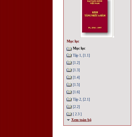
Mục lục
Mục lục
Tập 1, [1.1]
[1.2]
[1.3]
[1.4]
[1.5]
[1.6]
Tập 2, [2.1]
[2.2]
[ 2.3 ]
Xem toàn bộ