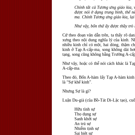
Chính tất cả Tương ưng giáo kia, 
được nói ở dạng trung bình, thế 
ma. Chính Tương ưng giáo kia, lại
Như vậy, bốn thứ ấy được thầy trò l
Cứ theo đoạn văn dẫn trên, ta thấy rõ d
xưng theo nội dung nghĩa lý của kinh. Nh
nhiều kinh chỉ có một, hai dòng, thậm ch
kinh ở Tạp A-cấp-ma, song không dài hơn
tạng, song cũng không bằng Trường A-cấp-
Như vậy, hoặc có thể nói cách khác là 
A-cấp-ma.
Theo đó, Bốn A-hàm lấy Tạp A-hàm kinh 
là “Sự khế kinh”.
Nhưng Sự là gì?
Luận Du-già (của Bồ-Tát Di-Lặc tạo), cuốn
Hữu tình sự
Thọ dụng sự
Sanh khởi sự
An trú sự
Nhiễm tịnh sự
Sai biệt sự