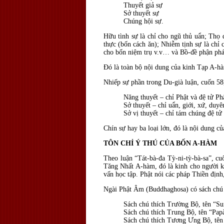
Thuyết giả sự
Sở thuyết sự
Chúng hội sự.
Hữu tình sự là chỉ cho ngũ thủ uẩn; Thọ 
thực (bốn cách ăn); Nhiễm tịnh sự là chỉ c
cho bốn niệm trụ v.v… và Bồ-đề phận pháp
Đó là toàn bộ nội dung của kinh Tạp A-h
Nhiếp sự phần trong Du-già luận, cuốn 58,
Năng thuyết – chỉ Phật và đệ tử Ph
Sở thuyết – chỉ uẩn, giới, xứ, duy
Sở vị thuyết – chỉ tám chúng đệ tử
Chín sự hay ba loại lớn, đó là nội dung c
TÔN CHỈ Ý THÚ CỦA BỐN A-HÀM
Theo luận “Tát-bà-đa Tỳ-ni-tỳ-bà-sa”, cuố
Tăng Nhất A-hàm, đó là kinh cho người kh
vấn học tập. Phật nói các pháp Thiền định
Ngài Phật Âm (Buddhaghosa) có sách chú t
Sách chú thích Trường Bộ, tên “Sum
Sách chú thích Trung Bộ, tên “Pap
Sách chú thích Tương Ưng Bộ, tên 