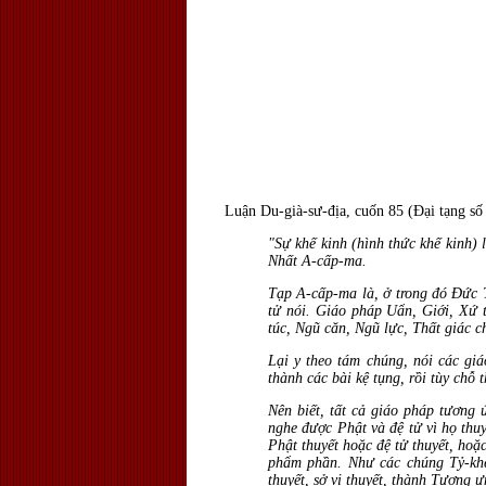
Luận Du-già-sư-địa, cuốn 85 (Đại tạng số 
"Sự khế kinh (hình thức khế kinh
Nhất A-cấp-ma.
Tạp A-cấp-ma là, ở trong đó Đức 
tử nói. Giáo pháp Uẩn, Giới, Xứ 
túc, Ngũ căn, Ngũ lực, Thất giác 
Lại y theo tám chúng, nói các gi
thành các bài kệ tụng, rồi tùy chỗ 
Nên biết, tất cả giáo pháp tương
nghe được Phật và đệ tử vì họ thu
Phật thuyết hoặc đệ tử thuyết, hoặ
phẩm phần. Như các chúng Tỷ-kheo
thuyết, sở vị thuyết, thành Tương ư