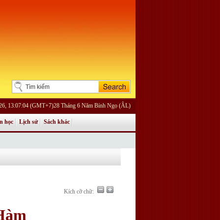
026, 13:07:04 (GMT+7)28 Tháng 6 Năm Bính Ngọ (ÂL)
n học
Lịch sử
Sách khác
Kích cỡ chữ:
-Hàm