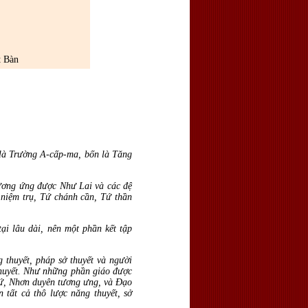
t Bàn
 là Trường A-cấp-ma, bốn là Tăng
tương ứng được Như Lai và các đệ
niệm trụ, Tứ chánh cần, Tứ thần
ại lâu dài, nên một phần kết tập
 thuyết, pháp sở thuyết và người
thuyết. Như những phần giáo được
u xứ, Nhơn duyên tương ưng, và Đạo
 tất cả thô lược năng thuyết, sở