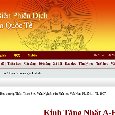
Thứ Hai, 10/8/2
glish
中文
Mobile
 độ
Thiền học
Mật tông
Đời sống - Xã hội
Đạo đức - Tâm lý học
Triết học
Vă
Giới thiệu & Giảng giải kinh điển
: Hòa thượng Thích Thiện Siêu Viện Nghiên cứu Phật học Việt Nam PL 2541 - TL 1997
Kinh Tăng Nhất A