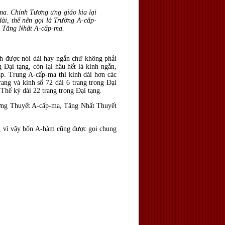
-ma. Chính Tương ưng giáo kia lại
ài, thế nên gọi là Trường A-cấp-
là Tăng Nhất A-cấp-ma.
nh được nói dài hay ngắn chứ không phải
Đại tạng, còn lại hầu hết là kinh ngắn,
ạp. Trung A-cấp-ma thì kinh dài hơn các
ang và kinh số 72 dài 6 trang trong Đại
Thế ký dài 22 trang trong Đại tạng.
ường Thuyết A-cấp-ma, Tăng Nhất Thuyết
, vì vậy bốn A-hàm cũng được gọi chung