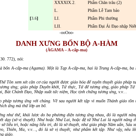
XXXXIX.2.
Phẩm Ch
ăn trâu (2)
L.
Phẩm Lễ Tam bảo
[
3.6
]
LI.
Phẩm Phi thường
LII.
Phẩm
Đại Ái Đạo
nhập Niế
-ooOoo-
DANH XƯNG BỐN BỘ A-HÀM
(ÀGAMA – A-cấp-ma)
30. 772), nói:
) là bốn A-cấp-ma (Agama). Một là Tạp A-cấp-ma, hai là Trung A-cấp-ma, ba
Thế Tôn xem xét căn cơ của người được giáo hóa để tuyên thuyết giáo pháp 
tương ưng; giáo pháp Duyên khởi, Tứ thực, Tứ đế tương ưng, giáo pháp Tứ 
chi, Bát Chánh Đạo, Nhập xuất tức niệm, Học tịnh chứng tương ưng, v.v…
áo pháp tương ứng với chúng. Về sau người kết tập vì muốn Thánh giáo tồn t
thích ứng mà thứ lớp an bố.
 ứng như thế, khái lược do ba phương diện tương ứng nhau, đó là người năng
yết dạy (sở vị thuyết). Như hoặc Như Lai, hoặc đệ tử Như Lai là người năng 
c sở liễu tri, hoặc năng liễu tri, đó là sở thuyết, như giáo pháp Năm uẩn, Sá
, Thiên, Ma, v.v…, đó là sở vị thuyết; như phẩm kết tập. Như vậy, nêu lên
ng giáo.