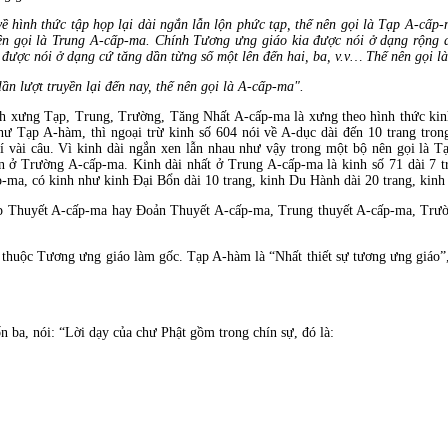
về hình thức tập họp lại dài ngắn lẫn lộn phức tạp, thế nên gọi là Tạp A-cấp
nên gọi là Trung A-cấp-ma. Chính Tương ưng giáo kia được nói ở dạng rộng d
 được nói ở dạng cứ tăng dần từng số một lên đến hai, ba, v.v… Thế nên gọi 
ần lượt truyền lại đến nay, thế nên gọi là A-cấp-ma".
anh xưng Tạp, Trung, Trường, Tăng Nhất A-cấp-ma là xưng theo hình thức ki
ư Tạp A-hàm, thì ngoại trừ kinh số 604 nói về A-dục dài đến 10 trang trong 
í vài câu. Vì kinh dài ngắn xen lẫn nhau như vậy trong một bộ nên gọi là T
 ở Trường A-cấp-ma. Kinh dài nhất ở Trung A-cấp-ma là kinh số 71 dài 7 tr
ma, có kinh như kinh Đại Bổn dài 10 trang, kinh Du Hành dài 20 trang, kinh 
Tạp Thuyết A-cấp-ma hay Đoản Thuyết A-cấp-ma, Trung thuyết A-cấp-ma, Tr
thuộc Tương ưng giáo làm gốc. Tạp A-hàm là “Nhất thiết sự tương ưng giáo”
 ba, nói: “Lời dạy của chư Phật gồm trong chín sự, đó là: