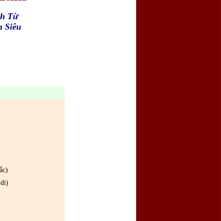
nh Từ
n Siêu
ắc)
di)