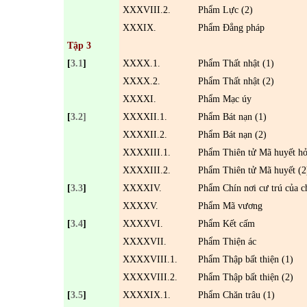
XXXVIII.2.
Phẩm Lực (2)
XXXIX.
Phẩm
Đ
ẳng pháp
Tập 3
[
3.1
]
XXXX.1.
Phẩm Thất nhật (1)
XXXX.2.
Phẩm Thất nhật (2)
XXXXI.
Phẩm Mạc úy
[
3.2]
XXXXII.1.
Phẩm Bát nạn (1)
XXXXII.2.
Phẩm Bát nạn (2)
XXXXIII.1.
Phẩm Thiên tử Mã huyết hỏi
XXXXIII.2.
Phẩm Thiên tử Mã huyết (2
[
3.3
]
XXXXIV.
Phẩm Chín nơi cư trú của c
XXXXV.
Phẩm Mã vương
[
3.4
]
XXXXVI.
Phẩm Kết cấm
XXXXVII.
Phẩm Thiện ác
XXXXVIII.1.
Phẩm Thập bất thiện (1)
XXXXVIII.2.
Phẩm Thập bất thiện (2)
[
3.5
]
XXXXIX.1.
Phẩm Ch
ăn trâu (1)