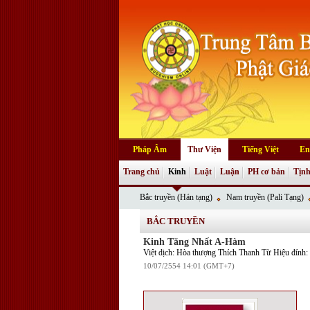
Pháp Âm
Thư Viện
Tiếng Việt
En
Trang chủ
Kinh
Luật
Luận
PH cơ bản
Tịnh
Bắc truyền (Hán tạng)
Nam truyền (Pali Tạng)
BẮC TRUYỀN
Kinh Tăng Nhất A-Hàm
Việt dịch: Hòa thượng Thích Thanh Từ Hiệu đính
10/07/2554 14:01 (GMT+7)