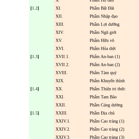
X.
Phẩm Hộ tâm
[
1.2
]
XI.
Phẩm Bất
Đ
ãi
XII.
Phẩm Nhập
đạo
XIII.
Phẩm Lợi dưỡng
XIV.
Phẩm Ngũ giới
XV.
Phẩm Hữu vô
XVI.
Phẩm Hỏa diệt
[
1.3
]
XVII.1.
Phẩm An-ban (1)
XVII.2.
Phẩm An-ban (2)
XVIII.
Phẩm Tàm quý
XIX.
Phẩm Khuyến thỉnh
[
1.4
]
XX.
Phẩm Thiện tri thức
XXI.
Phẩm Tam Bảo
XXII.
Phẩm Cúng dường
[
1.5
]
XXIII.
Phẩm Ðịa chủ
XXIV.1.
Phẩm Cao tràng (1)
XXIV.2.
Phẩm Cao tràng (2)
XXIV.3.
Phẩm Cao tràng (3)