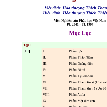
Việt dịch:
Hòa thượng Thích Tha
Hiệu đính:
Hòa thượng Thích Thiệ
Viện Nghiên cứu Phật học Việt Nam
PL 2541 - TL 1997
Mục Lục
Tập 1
[
1.1
]
I.
Phẩm tựa
II.
Phẩm Thập Niệm
III.
Phẩm Quảng diễn
IV.
Phẩm Ðệ tử
V.
Phẩm Tỳ-kheo-ni
VI.
Phẩm Thanh tín sĩ (Ưu-bà-t
VII.
Phẩm Thanh tín nữ (Ưu-bà-
VIII.
Phẩm Atula
IX.
Phẩm Một
đứa con