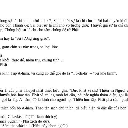
dụng sự là chỉ cho mười hai xứ; Sanh khởi sự là chỉ cho mười hai duyên khởi
ho bốn Thánh đế; Sai biệt sự là chỉ cho vô lượng giới; Thuyết giả sự là chỉ ch
; Chúng hội sự là chỉ cho tám chúng đệ tử Phật.
àm hay là “Sự tương ưng giáo”.
 gom chín sự này trong ba loại lớn:
ật.
ên khởi, thực đế, niệm trụ, chứng tịnh…
 Phật.
ủa kinh Tạp A-hàm, và cũng có thể gọi đó là “Tu-đa-la” – “Sự khế kinh”.
n 1, của phái Thuyết nhất thiết hữu, ghi: “Đức Phật vì chư Thiên và Người đờ
uyến hóa học tập. Phật vì chúng sanh lợi căn, nói các nghĩa thâm diệu, gọi 
, gọi là Tạp A-hàm; đó là kinh cho người tọa Thiền học tập. Phật phá các ngo
hích bốn bộ A-hàm. Theo tên sách chú thích, đã biểu hiện rõ đặc sắc của bốn
àn Galaviàsini” (Tốt lành thích ý).
ànca Sùdani” (Phá xích do dự).
“Sàratthapakàsini” (Hiển bày chơn nghĩa).