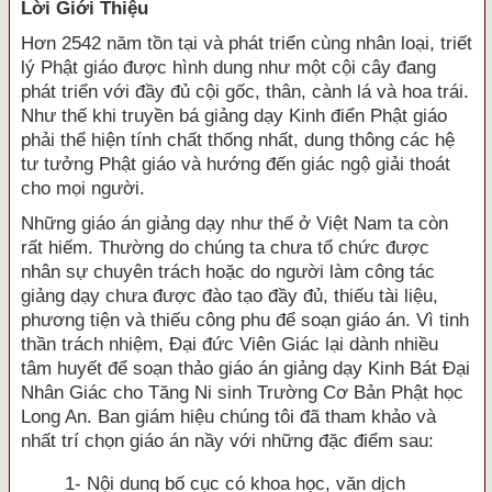
Lời Giới Thiệu
Hơn 2542 năm tồn tại và phát triển cùng nhân loại, triết
lý Phật giáo được hình dung như một cội cây đang
phát triển với đầy đủ cội gốc, thân, cành lá và hoa trái.
Như thế khi truyền bá giảng dạy Kinh điển Phật giáo
phải thể hiện tính chất thống nhất, dung thông các hệ
tư tưởng Phật giáo và hướng đến giác ngộ giải thoát
cho mọi người.
Những giáo án giảng dạy như thế ở Việt Nam ta còn
rất hiếm. Thường do chúng ta chưa tổ chức được
nhân sự chuyên trách hoặc do người làm công tác
giảng dạy chưa được đào tạo đầy đủ, thiếu tài liệu,
phương tiện và thiếu công phu để soạn giáo án. Vì tinh
thần trách nhiệm, Ðại đức Viên Giác lại dành nhiều
tâm huyết để soạn thảo giáo án giảng dạy Kinh Bát Ðại
Nhân Giác cho Tăng Ni sinh Trường Cơ Bản Phật học
Long An. Ban giám hiệu chúng tôi đã tham khảo và
nhất trí chọn giáo án nầy với những đặc điểm sau:
1- Nội dung bố cục có khoa học, văn dịch