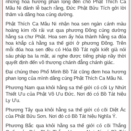
những hoa hương phan lọng đến chỗ Phật Thích Ca
Mâu Ni đảnh lễ bạch rằng, Đức Phật Bửu Tích gởi lời
thăm và dâng hoa cúng dường.
Phật Thích Ca Mâu Ni nhận hoa sen ngàn cánh màu
hoàng kim rồi rải vụt qua phương Đông cúng dường
hằng sa chư Phật. Hoa sen ấy hóa thành hằng sa đóa
hoa khắp cả hằng sa thế giới ở phương Đông. Trên
mỗi đóa hoa sen đều có Hóa Bồ Tát ngồi kiết già nói
sáu pháp ba la mật, ai nghe được tiếng pháp nầy thời
quyết định đến vô thượng chánh đẳng chánh giác.
Đại chúng theo Phổ Minh Bồ Tát cũng đem hoa hương
phan lọng của mình dâng cúng Phật Thích Ca Mâu Ni.
Phương Nam qua khỏi hằng sa thế giới có cõi Ly Nhứt
Thiết Ưu của Phật Vô Ưu Đức. Nơi đó có Bồ Tát hiệu
Ly Ưu.
Phương Tây qua khỏi hằng sa thế giới có cõi Diệt Ác
của Phật Bửu Sơn. Nơi đó có Bồ Tát hiệu Nghĩa Ý.
Phương Bắc qua khỏi hằng sa thế giới có cõi Thắng