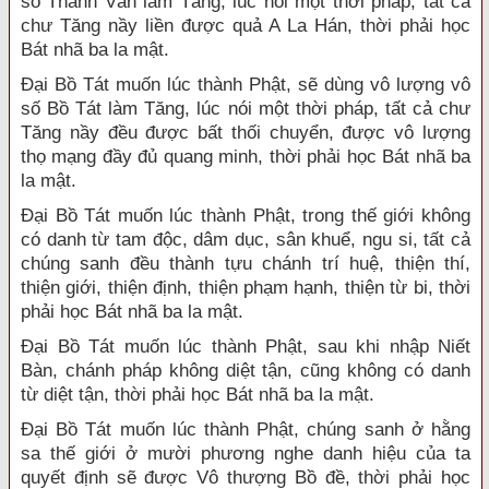
số Thanh Văn làm Tăng, lúc nói một thời pháp, tất cả
chư Tăng nầy liền được quả A La Hán, thời phải học
Bát nhã ba la mật.
Đại Bồ Tát muốn lúc thành Phật, sẽ dùng vô lượng vô
số Bồ Tát làm Tăng, lúc nói một thời pháp, tất cả chư
Tăng nầy đều được bất thối chuyển, được vô lượng
thọ mạng đầy đủ quang minh, thời phải học Bát nhã ba
la mật.
Đại Bồ Tát muốn lúc thành Phật, trong thế giới không
có danh từ tam độc, dâm dục, sân khuể, ngu si, tất cả
chúng sanh đều thành tựu chánh trí huệ, thiện thí,
thiện giới, thiện định, thiện phạm hạnh, thiện từ bi, thời
phải học Bát nhã ba la mật.
Đại Bồ Tát muốn lúc thành Phật, sau khi nhập Niết
Bàn, chánh pháp không diệt tận, cũng không có danh
từ diệt tận, thời phải học Bát nhã ba la mật.
Đại Bồ Tát muốn lúc thành Phật, chúng sanh ở hằng
sa thế giới ở mười phương nghe danh hiệu của ta
quyết định sẽ được Vô thượng Bồ đề, thời phải học