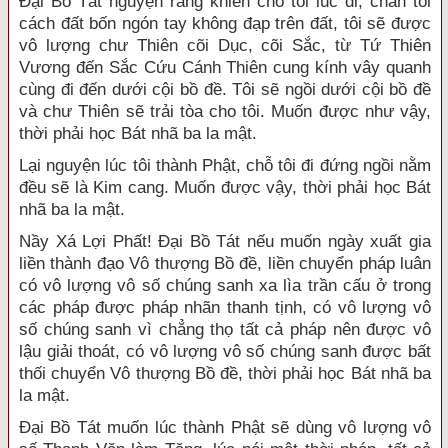
Đại Bồ Tát nguyện rằng khiến cho tôi lúc đi, chân tôi
cách đất bốn ngón tay không đạp trên đất, tôi sẽ được
vô lượng chư Thiên cõi Dục, cõi Sắc, từ Tứ Thiên
Vương đến Sắc Cứu Cánh Thiên cung kính vây quanh
cùng đi đến dưới cội bồ đề. Tôi sẽ ngồi dưới cội bồ đề
và chư Thiên sẽ trải tòa cho tôi. Muốn được như vậy,
thời phải học Bát nhã ba la mật.
Lại nguyện lúc tôi thành Phật, chỗ tôi đi đứng ngồi nằm
đều sẽ là Kim cang. Muốn được vậy, thời phải học Bát
nhã ba la mật.
Nầy Xá Lợi Phất! Đại Bồ Tát nếu muốn ngày xuất gia
liền thành đạo Vô thượng Bồ đề, liền chuyển pháp luân
có vô lượng vô số chúng sanh xa lìa trần cấu ở trong
các pháp được pháp nhãn thanh tịnh, có vô lượng vô
số chúng sanh vì chẳng thọ tất cả pháp nên được vô
lậu giải thoát, có vô lượng vô số chúng sanh được bất
thối chuyển Vô thượng Bồ đề, thời phải học Bát nhã ba
la mật.
Đại Bồ Tát muốn lúc thành Phật sẽ dùng vô lượng vô