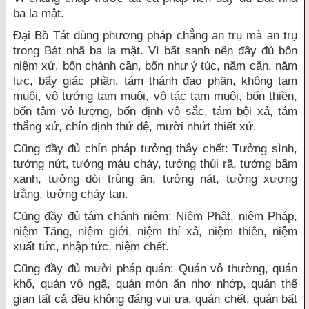
ba la mật.
Đại Bồ Tát dùng phương pháp chẳng an trụ mà an trụ
trong Bát nhã ba la mật. Vì bất sanh nên đầy đủ bốn
niệm xứ, bốn chánh cần, bốn như ý túc, năm căn, năm
lực, bẩy giác phần, tám thánh đạo phần, không tam
muội, vô tướng tam muội, vô tác tam muội, bốn thiền,
bốn tâm vô lượng, bốn định vô sắc, tám bội xả, tám
thắng xứ, chín định thứ đệ, mười nhứt thiết xứ.
Cũng đầy đủ chín pháp tưởng thây chết: Tưởng sình,
tưởng nứt, tưởng máu chảy, tưởng thúi rã, tưởng bầm
xanh, tưởng dòi trùng ăn, tưởng nát, tưởng xương
trắng, tưởng cháy tan.
Cũng đầy đủ tám chánh niệm: Niệm Phật, niệm Pháp,
niệm Tăng, niệm giới, niệm thí xả, niệm thiên, niệm
xuất tức, nhập tức, niệm chết.
Cũng đầy đủ mười pháp quán: Quán vô thường, quán
khổ, quán vô ngã, quán món ăn nhơ nhớp, quán thế
gian tất cả đều không đáng vui ưa, quán chết, quán bất