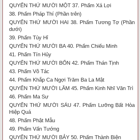
QUYỂN THỨ MƯỜI MỘT 37. Phẩm Xá Lợi
38. Phẩm Pháp Thí (Phần trên)
QUYỂN THỨ MƯỜI HAI 38. Phẩm Tương Tợ (Phần
dưới)
39. Phẩm Tùy Hỉ
QUYỂN THỨ MƯỜI BA 40. Phẩm Chiếu Minh
41. Phẩm Tín Hủy
QUYỂN THỨ MƯỜI BỐN 42. Phẩm Thán Tịnh
43. Phẩm Vô Tác
44. Phẩm Khắp Ca Ngợi Trăm Ba La Mật
QUYỂN THỨ MƯỜI LĂM 45. Phẩm Kinh Nhĩ Văn Trì
46. Phẩm Ma Sự
QUYỂN THỨ MƯỜI SÁU 47. Phẩm Lưỡng Bất Hòa
Hiệp Quá
48. Phẩm Phật Mẫu
49. Phẩm Vấn Tướng
QUYỂN THỨ MƯỜI BẢY 50. Phẩm Thành Biện