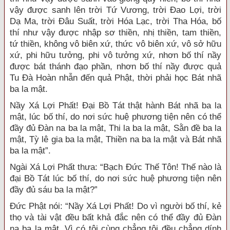
vậy được sanh lên trời Tứ Vương, trời Đao Lợi, trời
Dạ Ma, trời Đâu Suất, trời Hóa Lạc, trời Tha Hóa, bố
thí như vậy được nhập sơ thiền, nhị thiền, tam thiền,
tứ thiền, không vô biên xứ, thức vô biên xứ, vô sở hữu
xứ, phi hữu tưởng, phi vô tưởng xứ, nhơn bố thí nầy
được bát thánh đạo phần, nhơn bố thí nầy được quả
Tu Đà Hoàn nhẫn đến quả Phật, thời phải học Bát nhã
ba la mật.
Nầy Xá Lợi Phất! Đại Bồ Tát thật hành Bát nhã ba la
mật, lúc bố thí, do nơi sức huệ phương tiện nên có thể
đầy đủ Đàn na ba la mật, Thi la ba la mật, Sằn đề ba la
mật, Tỳ lê gia ba la mật, Thiền na ba la mật và Bát nhã
ba la mật”.
Ngài Xá Lợi Phất thưa: “Bạch Đức Thế Tôn! Thế nào là
đại Bồ Tát lúc bố thí, do nơi sức huệ phương tiện nên
đầy đủ sáu ba la mật?”
Đức Phật nói: “Nầy Xá Lợi Phất! Do vì người bố thí, kẻ
thọ và tài vật đều bất khả đắc nên có thể đầy đủ Đàn
na ba la mật. Vì có tội cùng chẳng tội đều chẳng dính