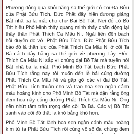
Phương đông qua khỏi hằng sa thế giới có cõi Đa Bửu
của Phật Bửu Tích. Đức Phật đây hiện đương giảng
Bát nhã ba la mật cho chư Đại Bồ Tát. Nơi đó có Bồ
Tát hiệu Phổ Minh thấy quang minh thấy chấn động lại
thấy thân Phật Thích Ca Mâu Ni, Ngài liền đến bạch
hỏi duyên do với Phật Bửu Tích. Đức Phật Bửu Tích
bảo đó là thần lực của Phật Thích Ca Mâu Ni ở cõi Ta
Bà cách đây hằng sa thế giới về phương Tây. Đức
Thích Ca Mâu Ni sắp vì chúng đại Bồ Tát mà tuyên nói
Bát nhã ba la mật. Phổ Minh Bồ Tát bạch Đức Phật
Bửu Tích rằng nay tôi muốn đến lễ bái cúng dường
Phật Thích Ca Mâu Ni và gặp gỡ các vị đại Bồ Tát.
Phật Bửu Tích thuận cho và trao hoa sen ngàn cánh
màu hoàng kinh cho Phổ Minh Bồ Tát mà dặn rằng ông
đem hoa nầy cúng dường Phật Thích Ca Mâu Ni. Ông
nên nhứt tâm trân trọng đến cõi Ta Bà. Các vị Bồ Tát
sanh vào cõi đó thật là khó bằng khó hơn.
Phổ Minh Bồ Tát lãnh hoa sen ngàn cánh màu hoàng
kim từ tạ Phật Bửu Tích rồi cùng vô số đại chúng đem