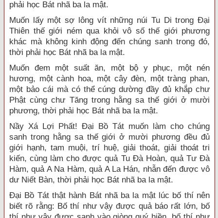
phải học Bát nhã ba la mật.
Muốn lấy một sợ lông vít những núi Tu Di trong Đại
Thiên thế giới ném qua khỏi vô số thế giới phương
khác mà không kinh động đến chúng sanh trong đó,
thời phải học Bát nhã ba la mật.
Muốn đem một suất ăn, một bộ y phục, một nén
hương, một cành hoa, một cây đèn, một tràng phan,
một bảo cái mà có thể cúng dường đầy đủ khắp chư
Phật cùng chư Tăng trong hằng sa thế giới ở mười
phương, thời phải học Bát nhã ba la mật.
Nầy Xá Lợi Phất! Đại Bồ Tát muốn làm cho chúng
sanh trong hằng sa thế giới ở mười phương đều đủ
giới hạnh, tam muội, trí huệ, giải thoát, giải thoát tri
kiến, cùng làm cho được quả Tu Đà Hoàn, quả Tư Đà
Hàm, quả A Na Hàm, quả A La Hán, nhẫn đến được vô
dư Niết Bàn, thời phải học Bát nhã ba la mật.
Đại Bồ Tát thật hành Bát nhã ba la mật lúc bố thí nên
biết rõ rằng: Bố thí như vậy được quả báo rất lớn, bố
thí như vậy được sanh vào giòng quý hiền, bố thí như