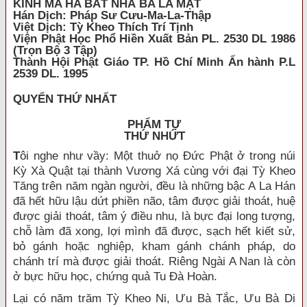
KINH MA HA BÁT NHÃ BA LA MẬT
Hán Dịch: Pháp Sư Cưu-Ma-La-Thập
Việt Dịch: Tỳ Kheo Thích Trí Tịnh
Viện Phật Học Phổ Hiền Xuất Bản PL. 2530 DL 1986
(Trọn Bộ 3 Tập)
Thành Hội Phật Giáo TP. Hồ Chí Minh Ấn hành P.L
2539 DL. 1995
QUYỂN THỨ NHẤT
PHẨM TỰ
THỨ NHỨT
T
ôi nghe như vầy: Một thuở nọ Đức Phật ở trong núi
Kỳ Xà Quật tại thành Vương Xá cùng với đại Tỳ Kheo
Tăng trên năm ngàn người, đều là những bậc A La Hán
đã hết hữu lậu dứt phiền não, tâm được giải thoát, huệ
được giải thoát, tâm ý điều nhu, là bực đại long tượng,
chỗ làm đã xong, lợi mình đã được, sạch hết kiết sử,
bỏ gánh hoặc nghiệp, kham gánh chánh pháp, do
chánh trí mà được giải thoát. Riêng Ngài A Nan là còn
ở bực hữu học, chứng quả Tu Đà Hoàn.
Lại có năm trăm Tỳ Kheo Ni, Ưu Bà Tắc, Ưu Bà Di