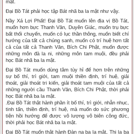
mật.
Đại Bồ Tát phải học tập Bát nhã ba la mật như vậy.
Nầy Xá Lợi Phất! Đại Bồ Tát muốn lên địa vị Bồ Tát,
muốn hơn bực Thanh Văn, Duyên Giác, muốn trụ bực
bất thối chuyển, muốn có lục thần thông, muốn biết chí
hướng của tất cả chúng sanh, muốn có trí huệ hơn tất
cả của tất cả Thanh Văn, Bích Chi Phật, muốn được
những môn đà la ni, những môn tam muội, đều phải
học Bát nhã ba la mật.
Đại Bồ Tát muốn dùng tâm tùy hỉ để hơn trên những
sự bố thí, trì giới, tam muội thiền định, trí huệ, giải
thoát, giải thoát tri kiến, giải thoát tam muội của tất cả
những người cầu Thanh Văn, Bích Chi Phật, thời phải
học Bát nhã ba la mật.
.Đại Bồ Tát thật hành phần ít bố thí, trì giới, nhẫn nhục,
tinh tấn, thiền định, trí huệ, mà muốn do sức phương
tiện hồi hướng để được vô lượng vô biên công đức,
thời phải học Bát nhã ba la mật.
Đại Bồ Tát muốn thật hành Đàn na ba la mật, Thi la ba