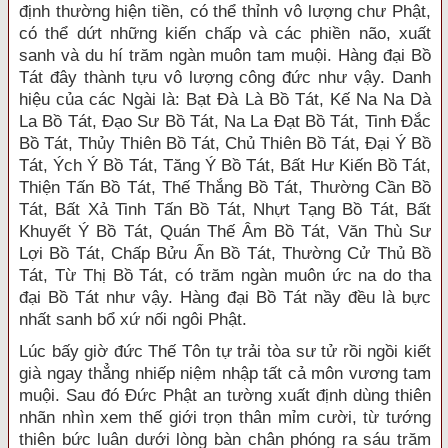
định thường hiện tiền, có thể thỉnh vô lượng chư Phật,
có thể dứt những kiến chấp và các phiền não, xuất
sanh và du hí trăm ngàn muôn tam muội. Hàng đại Bồ
Tát đây thành tựu vô lượng công đức như vậy. Danh
hiệu của các Ngài là: Bạt Đà Là Bồ Tát, Kế Na Na Dà
La Bồ Tát, Đạo Sư Bồ Tát, Na La Đạt Bồ Tát, Tinh Đắc
Bồ Tát, Thủy Thiên Bồ Tát, Chủ Thiên Bồ Tát, Đại Ý Bồ
Tát, Ých Ý Bồ Tát, Tăng Ý Bồ Tát, Bất Hư Kiến Bồ Tát,
Thiện Tấn Bồ Tát, Thế Thắng Bồ Tát, Thường Cần Bồ
Tát, Bất Xả Tinh Tấn Bồ Tát, Nhựt Tạng Bồ Tát, Bất
Khuyết Ý Bồ Tát, Quán Thế Âm Bồ Tát, Văn Thù Sư
Lợi Bồ Tát, Chấp Bửu Ấn Bồ Tát, Thường Cử Thủ Bồ
Tát, Từ Thị Bồ Tát, có trăm ngàn muôn ức na do tha
đại Bồ Tát như vậy. Hàng đại Bồ Tát nầy đều là bực
nhất sanh bổ xứ nối ngôi Phật.
Lúc bấy giờ đức Thế Tôn tự trải tòa sư tử rồi ngồi kiết
già ngay thẳng nhiếp niệm nhập tất cả môn vương tam
muội. Sau đó Đức Phật an tường xuất định dùng thiên
nhãn nhìn xem thế giới trọn thân mỉm cười, từ tướng
thiên bức luân dưới lòng bàn chân phóng ra sáu trăm