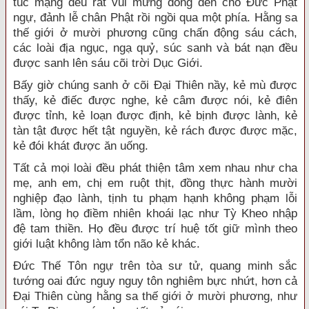
túc mạng đều rất vui mừng đồng đến chỗ Đức Phật
ngự, đảnh lễ chân Phật rồi ngồi qua một phía. Hằng sa
thế giới ở mười phương cũng chấn động sáu cách,
các loài địa ngục, ngạ quỷ, súc sanh và bát nạn đều
được sanh lên sáu cõi trời Dục Giới.
Bấy giờ chúng sanh ở cõi Đại Thiên nầy, kẻ mù được
thấy, kẻ điếc được nghe, kẻ câm được nói, kẻ điên
được tỉnh, kẻ loạn được định, kẻ bịnh được lành, kẻ
tàn tật được hết tật nguyền, kẻ rách được được mặc,
kẻ đói khát được ăn uống.
Tất cả mọi loài đều phát thiện tâm xem nhau như cha
mẹ, anh em, chị em ruột thịt, đồng thực hành mười
nghiệp đạo lành, tịnh tu phạm hạnh không phạm lỗi
lầm, lòng họ điềm nhiên khoái lạc như Tỳ Kheo nhập
đệ tam thiền. Họ đều được trí huệ tốt giữ mình theo
giới luật không làm tổn não kẻ khác.
Đức Thế Tôn ngự trên tòa sư tử, quang minh sắc
tướng oai đức nguy nguy tôn nghiêm bực nhứt, hơn cả
Đại Thiên cùng hằng sa thế giới ở mười phương, như