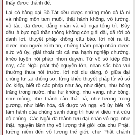
thấy được thánh đế.
Lại có hàng đại Bồ Tát đều được những môn đà là ni
và những môn tam muội, thật hành không, vô tướng,
vô tác, đã được đẳng nhẫn và vô ngại tổng trì. Đây
đều là bực ngũ thần thông không còn giải đãi, đã rời bỏ
danh lợi, thuyết pháp không cầu báo, lời nói ra tất
được mọi người kính tin, chứng thâm pháp nhẫn được
sức vô úy, giải thoát tất cả ma hạnh nghiệp chướng,
khéo tuyên nói pháp nhơn duyên. Từ vô số kiếp đến
nay, các Ngài phát thệ nguyện lớn, nhan sắc hòa vui
thường thưa hỏi trước, lời nói dịu dàng, ở giữa đại
chúng tự tại không sợ, từng khéo thuyết pháp từ vô số
ức kiếp, biết rõ các pháp như ảo, như diệm, như bóng
trăng trong nước, như hư không, như vang, như bóng,
như mộng, như thành càn thát bà, như tượng trong
gương, như biến hóa, đã được vô ngại vô úy biết rõ
tâm hành của chúng sanh dùng trí huệ vi diệu mà cứu
độ chúng. Các Ngài đã thành tựu đại nhẫn vô ngại như
thật, nguyện lãnh thọ vô lượng thế giới của chư Phật,
tưởng niệm đến vô lượng thế giới, chư Phật chánh