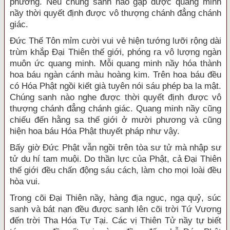
phương. Nếu chúng sanh nào gặp được quang minh
nầy thời quyết định được vô thượng chánh đẳng chánh
giác.
Đức Thế Tôn mỉm cười vui vẻ hiện tướng lưỡi rộng dài
trùm khắp Đại Thiên thế giới, phóng ra vô lượng ngàn
muôn ức quang minh. Mỗi quang minh nầy hóa thành
hoa báu ngàn cánh màu hoàng kim. Trên hoa báu đều
có Hóa Phật ngồi kiết già tuyên nói sáu phép ba la mật.
Chúng sanh nào nghe được thời quyết định được vô
thượng chánh đẳng chánh giác. Quang minh nầy cũng
chiếu đến hằng sa thế giới ở mười phương và cũng
hiện hoa báu Hóa Phật thuyết pháp như vậy.
Bấy giờ Đức Phật vẫn ngồi trên tòa sư tử mà nhập sư
tử du hí tam muội. Do thần lực của Phật, cả Đại Thiên
thế giới đều chấn động sáu cách, làm cho mọi loài đều
hòa vui.
Trong cõi Đại Thiên nầy, hàng địa ngục, ngạ quỷ, súc
sanh và bát nạn đều được sanh lên cõi trời Tứ Vương
đến trời Tha Hóa Tự Tại. Các vị Thiên Tử nầy tự biết