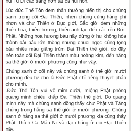
núi Tu Di cao sáng hơn tất cả núi non.
Lúc đức Thế Tôn đem thân thường hiển thị cho chúng
sanh trong cõi Đại Thiên, nhơn chúng cùng hàng phi
nhơn và chư Thiên ở Dục giới, Sắc giới đem những
thiên hoa, thiên hương, thiên anh lạc đến rải trên Đức
Phật. Những hoa hương báu nầy dừng ở hư không hóa
thành đài báu lớn thòng những chuỗi ngọc cùng lọng
báu nhiều màu giăng trùm Đại Thiên thế giới, do đây
nên toàn cõi Đại Thiên thành màu hoàng kim, đến hằng
sa thế giới ở mười phương cũng như vậy.
Chúng sanh ở cõi nầy và chúng sanh ở thế giới mười
phương đều tự cho là Đức Phật chỉ riêng thuyết pháp
cho mình.
.Đức Thế Tôn vui vẻ mỉm cười, miệng Phật phóng
quang minh chiếu khắp Đại Thiên thế giới. Do quang
minh nầy mà chúng sanh đồng thấy chư Phật và Tăng
chúng trong hằng sa thế giới ở mười phương. Chúng
sanh ở hằng sa thế giới ở mười phương kia cũng thấy
Phật Thích Ca Mâu Ni và đại chúng ở cõi Đại Thiên
nầy.