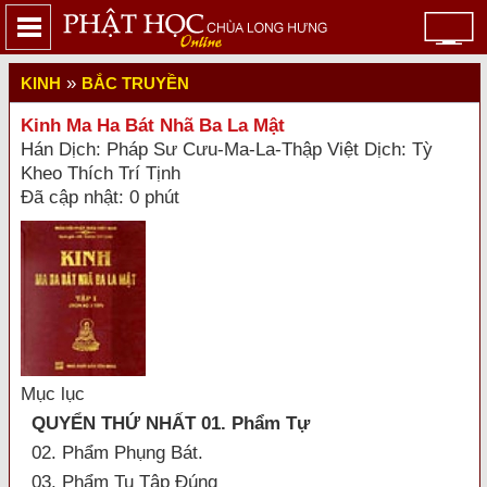
»
KINH
BẮC TRUYỀN
Kinh Ma Ha Bát Nhã Ba La Mật
Hán Dịch: Pháp Sư Cưu-Ma-La-Thập Việt Dịch: Tỳ
Kheo Thích Trí Tịnh
Đã cập nhật: 0 phút
Mục lục
QUYỂN THỨ NHẤT 01. Phẩm Tự
02. Phẩm Phụng Bát.
03. Phẩm Tu Tập Đúng