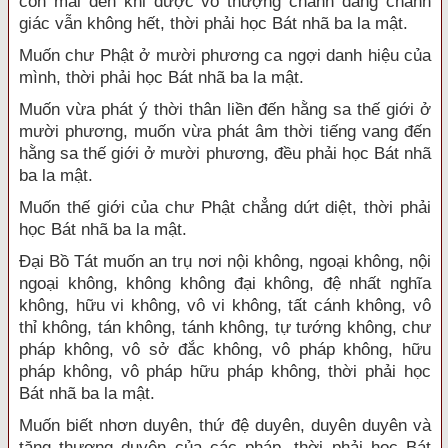
còn mãi đến khi được vô thượng chánh đẳng chánh
giác vẫn không hết, thời phải học Bát nhã ba la mật.
Muốn chư Phật ở mười phương ca ngợi danh hiệu của
mình, thời phải học Bát nhã ba la mật.
Muốn vừa phát ý thời thân liền đến hằng sa thế giới ở
mười phương, muốn vừa phát âm thời tiếng vang đến
hằng sa thế giới ở mười phương, đều phải học Bát nhã
ba la mật.
Muốn thế giới của chư Phật chẳng dứt diệt, thời phải
học Bát nhã ba la mật.
Đại Bồ Tát muốn an trụ nơi nội không, ngoại không, nội
ngoại không, không không đại không, đệ nhất nghĩa
không, hữu vi không, vô vi không, tất cánh không, vô
thỉ không, tán không, tánh không, tự tướng không, chư
pháp không, vô sở đắc không, vô pháp không, hữu
pháp không, vô pháp hữu pháp không, thời phải học
Bát nhã ba la mật.
Muốn biết nhơn duyên, thứ đệ duyên, duyên duyên và
tăng thượng duyên của các pháp, thời phải học Bát