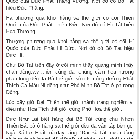
Quốc của Đức Phật Thắng Vương. Nơi đó có Bồ Tát
hiệu Đức Thắng.
Hạ phương qua khỏi hằng sa thế giới có cõi Thiện
Quốc của Đức Phật Thiện Đức. Nơi đó có Bồ Tát hiệu
Hoa Thượng.
Thượng phương qua khỏi hằng sa thế giới có cõi Hỉ
Quốc của Đức Phật Hỉ Đức. Nơi đó có Bồ Tát hiệu
Đức Hỉ.
Chư Bồ Tát trên đây ở cõi mình thấy quang minh thấy
chấn động.v.v…liền cùng đại chúng cầm hoa hương
phan lọng đến Ta Bà thế giới kính lễ cúng dường Phật
Thích Ca Mâu Ni đồng như Phổ Minh Bồ Tát ở phương
Đông.
Lúc bấy giờ Đại Thiên thế giới thành trang nghiêm vi
diệu như Hoa Tích thế giới cùng Phổ Hoa thế giới.
Đức Như Lai biết hàng đại Bồ Tát cùng chư Nhơn
Thiên Bát bộ ở hằng sa thế giới đều đã vân tập bèn gọi
Ngài Xá Lợi Phất mà dạy rằng: “Đại Bồ Tát muốn dùng