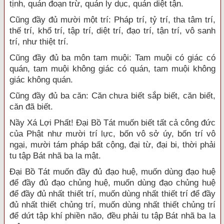
tịnh, quán đoạn trừ, quán ly dục, quán diệt tận.
Cũng đầy đủ mười một trí: Pháp trí, tỷ trí, tha tâm trí,
thế trí, khổ trí, tập trí, diệt trí, đạo trí, tận trí, vô sanh
trí, như thiệt trí.
Cũng đầy đủ ba môn tam muội: Tam muội có giác có
quán, tam muội không giác có quán, tam muội không
giác không quán.
Cũng đầy đủ ba căn: Căn chưa biết sắp biết, căn biết,
căn đã biết.
Nầy Xá Lợi Phất! Đại Bồ Tát muốn biết tất cả công đức
của Phật như mười trí lực, bốn vô sở úy, bốn trí vô
ngại, mười tám pháp bất cộng, đại từ, đại bi, thời phải
tu tập Bát nhã ba la mật.
Đại Bồ Tát muốn đầy đủ đạo huệ, muốn dùng đạo huệ
để đầy đủ đạo chủng huệ, muốn dùng đạo chủng huệ
để đầy đủ nhất thiết trí, muốn dùng nhất thiết trí để đầy
đủ nhất thiết chủng trí, muốn dùng nhất thiết chủng trí
để dứt tập khí phiền não, đều phải tu tập Bát nhã ba la