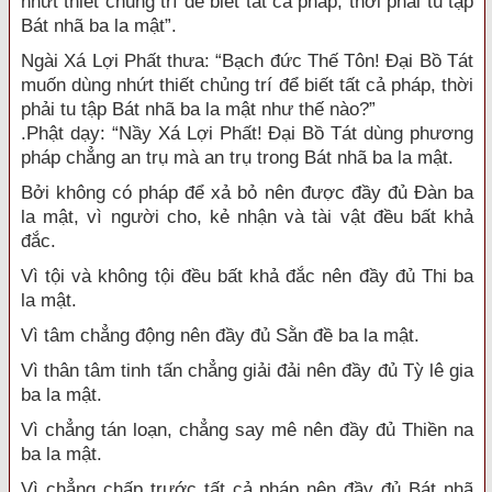
nhứt thiết chủng trí để biết tất cả pháp, thời phải tu tập
Bát nhã ba la mật”.
Ngài Xá Lợi Phất thưa: “Bạch đức Thế Tôn! Đại Bồ Tát
muốn dùng nhứt thiết chủng trí để biết tất cả pháp, thời
phải tu tập Bát nhã ba la mật như thế nào?”
.Phật dạy: “Nầy Xá Lợi Phất! Đại Bồ Tát dùng phương
pháp chẳng an trụ mà an trụ trong Bát nhã ba la mật.
Bởi không có pháp để xả bỏ nên được đầy đủ Đàn ba
la mật, vì người cho, kẻ nhận và tài vật đều bất khả
đắc.
Vì tội và không tội đều bất khả đắc nên đầy đủ Thi ba
la mật.
Vì tâm chẳng động nên đầy đủ Sằn đề ba la mật.
Vì thân tâm tinh tấn chẳng giải đải nên đầy đủ Tỳ lê gia
ba la mật.
Vì chẳng tán loạn, chẳng say mê nên đầy đủ Thiền na
ba la mật.
Vì chẳng chấp trước tất cả pháp nên đầy đủ Bát nhã