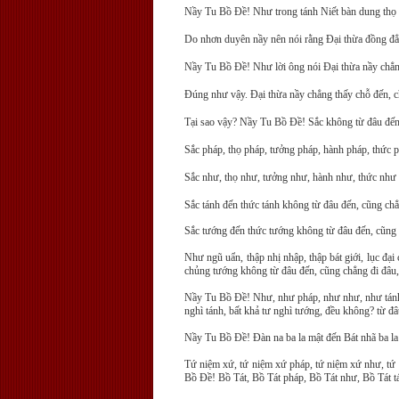
Nầy Tu Bồ Ðề! Như trong tánh Niết bàn dung thọ 
Do nhơn duyên nầy nên nói rằng Ðại thừa đồng đẳ
Nầy Tu Bồ Ðề! Như lời ông nói Ðại thừa nầy chẳng
Ðúng như vậy. Ðại thừa nầy chẳng thấy chỗ đến, ch
Tại sao vậy? Nầy Tu Bồ Ðề! Sắc không từ đâu đến,
Sắc pháp, thọ pháp, tưởng pháp, hành pháp, thức 
Sắc như, thọ như, tưởng như, hành như, thức như 
Sắc tánh đến thức tánh không từ đâu đến, cũng ch
Sắc tướng đến thức tướng không từ đâu đến, cũng 
Như ngũ uẩn, thập nhị nhập, thập bát giới, lục đ
chủng tướng không từ đâu đến, cũng chẳng đi đâu
Nầy Tu Bồ Ðề! Như, như pháp, như như, như tánh, như 
nghì tánh, bất khả tư nghì tướng, đều không? từ đ
Nầy Tu Bồ Ðề! Ðàn na ba la mật đến Bát nhã ba la m
Tứ niệm xứ, tứ niệm xứ pháp, tứ niệm xứ như, tứ
Bồ Ðề! Bồ Tát, Bồ Tát pháp, Bồ Tát như, Bồ Tát t