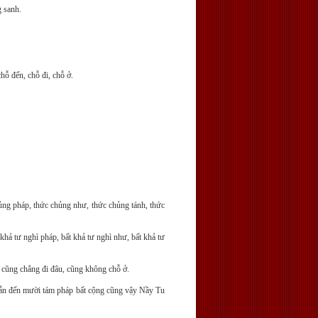
 sanh.
hỗ đến, chỗ đi, chỗ ở.
hủng pháp, thức chủng như, thức chủng tánh, thức
t khả tư nghì pháp, bất khả tư nghì như, bất khả tư
n, cũng chẳng đi đâu, cũng không chỗ ở.
hẫn đến mười tám pháp bất cộng cũng vậy
Nầy Tu