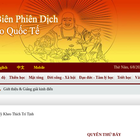
Thứ Năm, 6/8/20
glish
中文
Mobile
 độ
Thiền học
Mật tông
Đời sống - Xã hội
Đạo đức - Tâm lý học
Triết học
Vă
Giới thiệu & Giảng giải kinh điển
ỳ Kheo Thích Trí Tịnh
QUYỂN THỨ BẢY