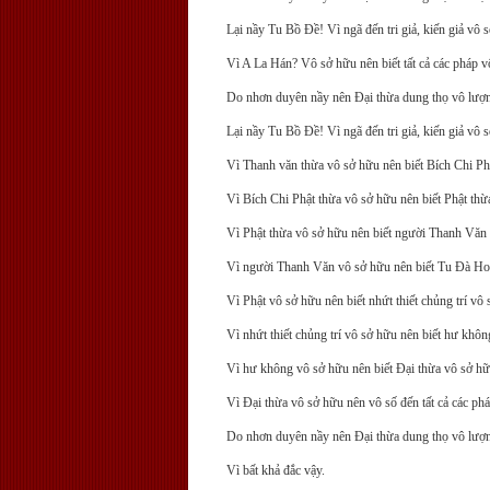
Lại nầy Tu Bồ Ðề! Vì ngã đến tri giả, kiến giả v
Vì A La Hán? Vô sở hữu nên biết tất cả các pháp v
Do nhơn duyên nầy nên Ðại thừa dung thọ vô lượng
Lại nầy Tu Bồ Ðề! Vì ngã đến tri giả, kiến giả vô
Vì Thanh văn thừa vô sở hữu nên biết Bích Chi Ph
Vì Bích Chi Phật thừa vô sở hữu nên biết Phật thừ
Vì Phật thừa vô sở hữu nên biết người Thanh Văn
Vì người Thanh Văn vô sở hữu nên biết Tu Ðà Ho
Vì Phật vô sở hữu nên biết nhứt thiết chủng trí vô 
Vì nhứt thiết chủng trí vô sở hữu nên biết hư khô
Vì hư không vô sở hữu nên biết Ðại thừa vô sở hữ
Vì Ðại thừa vô sở hữu nên vô số đến tất cả các ph
Do nhơn duyên nầy nên Ðại thừa dung thọ vô lượn
Vì bất khả đắc vậy.