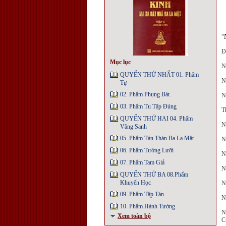
"
Ð
Mục lục
N
QUYỂN THỨ NHẤT 01. Phẩm
N
Tự
02. Phẩm Phụng Bát.
N
03. Phẩm Tu Tập Đúng
T
QUYỂN THỨ HAI 04. Phẩm
N
Vãng Sanh
05. Phẩm Tán Thán Ba La Mật
N
06. Phẩm Tướng Lưỡi
N
07. Phẩm Tam Giả
N
QUYỂN THỨ BA 08.Phẩm
Khuyến Học
N
09. Phẩm Tập Tán
N
10. Phẩm Hành Tướng
N
Xem toàn bộ
C