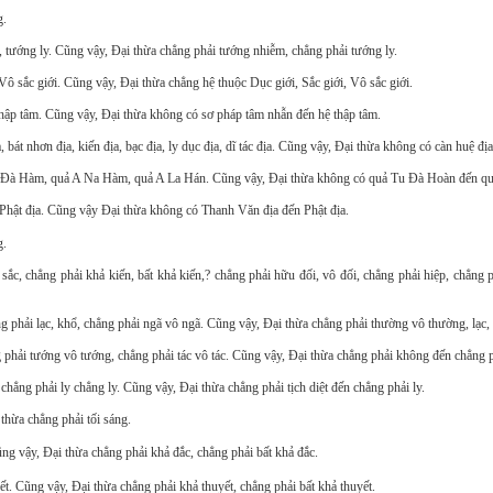
g.
ướng ly. Cũng vậy, Ðại thừa chẳng phải tướng nhiễm, chẳng phải tướng ly.
ô sắc giới. Cũng vậy, Ðại thừa chẳng hệ thuộc Dục giới, Sắc giới, Vô sắc giới.
ập tâm. Cũng vậy, Ðại thừa không có sơ pháp tâm nhẫn đến hệ thập tâm.
át nhơn địa, kiến địa, bạc địa, ly dục địa, dĩ tác địa. Cũng vậy, Ðại thừa không có càn huệ địa 
Ðà Hàm, quả A Na Hàm, quả A La Hán. Cũng vậy, Ðại thừa không có quả Tu Ðà Hoàn đến qu
hật địa. Cũng vậy Ðại thừa không có Thanh Văn địa đến Phật địa.
g.
, chẳng phải khả kiến, bất khả kiến,? chẳng phải hữu đối, vô đối, chẳng phải hiệp, chẳng p
phải lạc, khổ, chẳng phải ngã vô ngã. Cũng vậy, Ðại thừa chẳng phải thường vô thường, lạc, 
hải tướng vô tướng, chẳng phải tác vô tác. Cũng vậy, Ðại thừa chẳng phải không đến chẳng p
chẳng phải ly chẳng ly. Cũng vậy, Ðại thừa chẳng phải tịch diệt đến chẳng phải ly.
thừa chẳng phải tối sáng.
g vậy, Ðại thừa chẳng phải khả đắc, chẳng phải bất khả đắc.
t. Cũng vậy, Ðại thừa chẳng phải khả thuyết, chẳng phải bất khả thuyết.