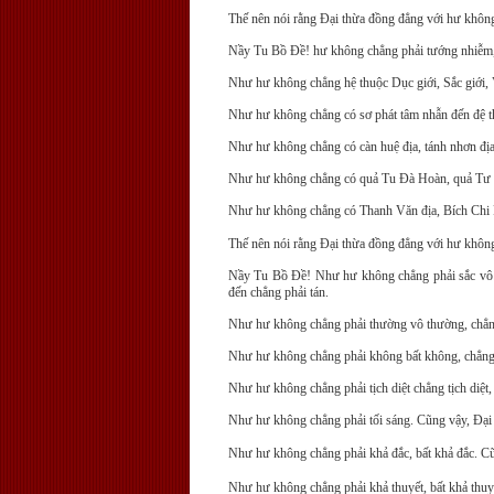
Thế nên nói rằng Ðại thừa đồng đẳng với hư khôn
Nầy Tu Bồ Ðề! hư không chẳng phải tướng nhiễm, t
Như hư không chẳng hệ thuộc Dục giới, Sắc giới, V
Như hư không chẳng có sơ phát tâm nhẫn đến đệ th
Như hư không chẳng có càn huệ địa, tánh nhơn địa, b
Như hư không chẳng có quả Tu Ðà Hoàn, quả Tư 
Như hư không chẳng có Thanh Văn địa, Bích Chi P
Thế nên nói rằng Ðại thừa đồng đẳng với hư khôn
Nầy Tu Bồ Ðề! Như hư không chẳng phải sắc vô sắc
đến chẳng phải tán.
Như hư không chẳng phải thường vô thường, chẳng 
Như hư không chẳng phải không bất không, chẳng p
Như hư không chẳng phải tịch diệt chẳng tịch diệt, 
Như hư không chẳng phải tối sáng. Cũng vậy, Ðại 
Như hư không chẳng phải khả đắc, bất khả đắc. Cũn
Như hư không chẳng phải khả thuyết, bất khả thuyế