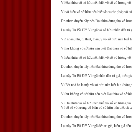
Vì Ðại thừa vô sở hữu nên biết vô số vô lượng vô 
Vì vô biên vô sở hữu nên biết tất cả các pháp vô s
Do nhơn duyên nầy nên Ðại thừa dung thọ vô lượng v
Lại nầy Tu Bồ Ðề! Vì ngã vô sở hữu nhẫn đến tri giả
Vì? nhãn, nhĩ, tĩ, thiệt, thân, ý vô sở hữu nên biế
Vì hư không vô sở hữu nên biết Ðại thừa vô sở hữ
Vì Ðại thừa vô sở hữu nên biết vô số vô lượng vô b
Do nhơn duyên nầy nên Ðại thừa dung thọ vô lượng 
Lại nầy Tu Bồ Ðề! Vì ngã nhẫn đến tri giả, kiến g
Vì Bát nhã ba la mật vô sở hữu nên biết hư không 
Vì hư không vô sở hữu nên biết Ðại thừa vô sở hữ
Vì Ðại thừa vô sở hữu nên biết vô số vô lượng vô 
Vì vô số vô lượng vô biên vô sở hữu nên biết tất c
Do nhơn duyên nầy nên Ðại thừa dung thọ vô lượng
Lại nầy Tu Bồ Ðề! Vì ngã đến tri giả, kiến giả đề