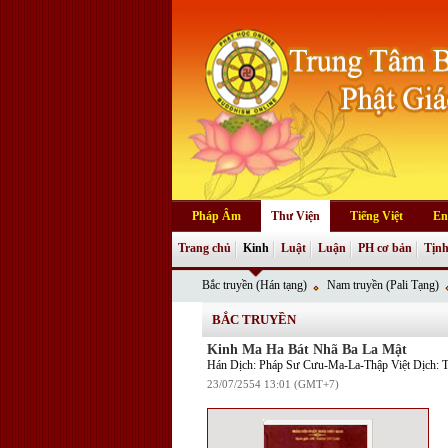
Pháp Âm
Thư Viện
Tiếng Việt
En
Trang chủ
Kinh
Luật
Luận
PH cơ bản
Tịnh
Bắc truyền (Hán tạng)
Nam truyền (Pali Tạng)
BẮC TRUYỀN
Kinh Ma Ha Bát Nhã Ba La Mật
Hán Dịch: Pháp Sư Cưu-Ma-La-Thập Việt Dịch: T
23/07/2554 13:01 (GMT+7)