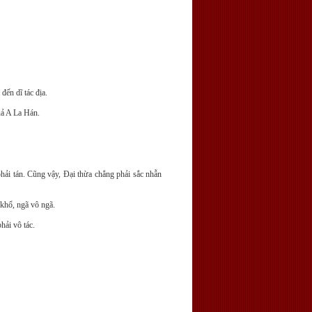
đến dĩ tác địa.
ả A La Hán.
hải tán. Cũng vậy, Ðại thừa chẳng phải sắc nhẫn
khổ, ngã vô ngã.
hải vô tác.