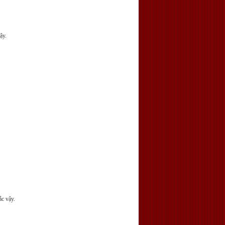
ậy.
ắc vậy.