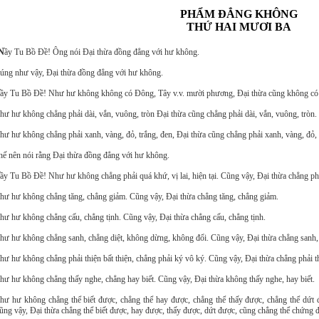
PHẨM ÐẲNG KHÔNG
THỨ HAI MƯƠI BA
N
ầy Tu Bồ Ðề! Ông nói Ðại thừa đồng đẳng với hư không.
úng như vậy, Ðại thừa đồng đẳng với hư không.
ầy Tu Bồ Ðề! Như hư không không có Ðông, Tây v.v. mười phương, Ðại thừa cũng không c
hư hư không chẳng phải dài, vắn, vuông, tròn Ðại thừa cũng chẳng phải dài, vắn, vuông, tròn.
hư hư không chẳng phải xanh, vàng, đỏ, trắng, đen, Ðại thừa cũng chẳng phải xanh, vàng, đỏ, 
hế nên nói rằng Ðại thừa đồng đẳng với hư không.
ầy Tu Bồ Ðề! Như hư không chẳng phải quá khứ, vị lai, hiện tại. Cũng vậy, Ðại thừa chẳng phải 
hư hư không chẳng tăng, chẳng giảm. Cũng vậy, Ðại thừa chẳng tăng, chẳng giảm.
hư hư không chẳng cấu, chẳng tịnh. Cũng vậy, Ðại thừa chẳng cấu, chẳng tịnh.
hư hư không chẳng sanh, chẳng diệt, không dừng, không đổi. Cũng vậy, Ðại thừa chẳng sanh,
hư hư không chẳng phải thiện bất thiện, chẳng phải ký vô ký. Cũng vậy, Ðại thừa chẳng phải th
hư hư không chẳng thấy nghe, chẳng hay biết. Cũng vậy, Ðại thừa không thấy nghe, hay biết.
hư hư không chẳng thể biết được, chẳng thể hay được, chẳng thể thấy được, chẳng thể dứt 
ũng vậy, Ðại thừa chẳng thể biết được, hay được, thấy được, dứt được, cũng chẳng thể chứng 