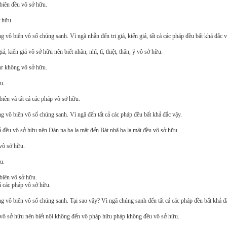
biên đều vô sở hữu.
ở hữu.
ô biên vô số chúng sanh. Vì ngã nhẫn đến tri giả, kiến giả, tất cả các pháp đều bất khả đắc v
, kiến giả vô sở hữu nên biết nhãn, nhĩ, tĩ, thiệt, thân, ý vô sở hữu.
t hư không vô sở hữu.
u.
iên và tất cả các pháp vô sở hữu.
vô biên vô số chúng sanh. Vì ngã đến tất cả các pháp đều bất khả đắc vậy.
iả đều vô sở hữu nên Ðàn na ba la mật đến Bát nhã ba la mật đều vô sở hữu.
vô sở hữu.
u.
biên vô sở hữu.
ả các pháp vô sở hữu.
 vô biên vô số chúng sanh. Tại sao vậy? Vì ngã chúng sanh đến tất cả các pháp đều bất khả đ
u vô sở hữu nên biết nội không đến vô pháp hữu pháp không đều vô sở hữu.