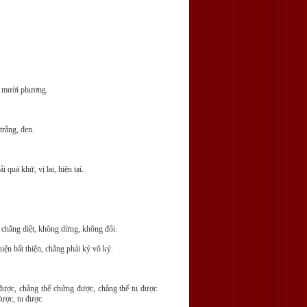
ó mười phương.
trắng, đen.
quá khứ, vị lai, hiện tại.
 chẳng diệt, không dừng, không đổi.
iện bất thiện, chẳng phải ký vô ký.
được, chẳng thể chứng được, chẳng thể tu được.
được, tu được.