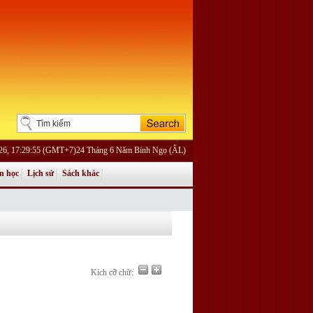
26, 17:29:55 (GMT+7)24 Tháng 6 Năm Bính Ngọ (ÂL)
n học
Lịch sử
Sách khác
Kích cỡ chữ: