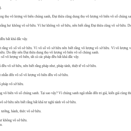
g.
g thọ vô lượng vô biên chúng sanh, Ðại thừa cũng dung thọ vô lượng vô biên vô số chúng sa
 rằng hư không vô sở hữu. Vì hư không vô sở hữu, nên biết rằng Ðại thừa cũng vô sở hữu. D
đều bất khả đắc vậy.
 rằng vô số vô sở hữu. Vì vô số vô sở hữu nên biết rằng vô lượng vô sở hữu. Vì vô lượng v
ở hữu. Do đây nên Ðại thừa dung thọ vô lượng vô biên vô số chúng sanh.
số vô lượng vô biên, tất cả các pháp đều bất khả đắc vậy.
ả đều vô sở hữu, nên biết rằng pháp như, pháp tánh, thiệt tế vô sở hữu.
ết nhẫn đến vô số vô lượng vô biên đều vô sở hữu.
cả pháp vô sở hữu.
ô biên vô số chúng sanh. Tại sao vậy? Vì chúng sanh ngã nhẫn đến tri giả, kiến giả cùng thiệt
 vô sở hữu nên biết rằng bất khả tư nghì tánh vô sở hữu.
ọ, tưởng, hành, thức vô sở hữu.
 hư không vô sở hữu.
u.