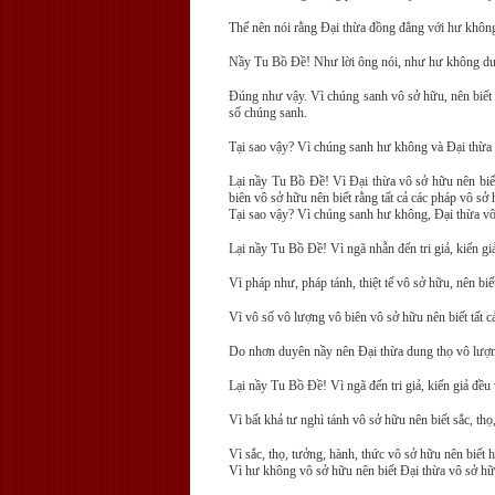
Thế nên nói rằng Ðại thừa đồng đẳng với hư khôn
Nầy Tu Bồ Ðề! Như lời ông nói, như hư không dun
Ðúng như vậy. Vì chúng sanh vô sở hữu, nên biết
số chúng sanh.
Tại sao vậy? Vì chúng sanh hư không và Ðại thừa 
Lại nầy Tu Bồ Ðề! Vì Ðại thừa vô sở hữu nên biết
biên vô sở hữu nên biết rằng tất cả các pháp vô s
Tại sao vậy? Vì chúng sanh hư không, Ðại thừa vô 
Lại nầy Tu Bồ Ðề! Vì ngã nhẫn đến tri giả, kiến gi
Vì pháp như, pháp tánh, thiệt tế vô sở hữu, nên bi
Vì vô số vô lượng vô biên vô sở hữu nên biết tất 
Do nhơn duyên nầy nên Ðại thừa dung thọ vô lượng v
Lại nầy Tu Bồ Ðề! Vì ngã đến tri giả, kiến giả đều
Vì bất khả tư nghì tánh vô sở hữu nên biết sắc, th
Vì sắc, thọ, tưởng, hành, thức vô sở hữu nên biết
Vì hư không vô sở hữu nên biết Ðại thừa vô sở hữ