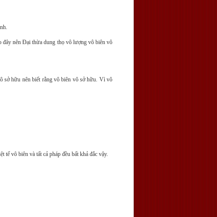
nh.
o đây nên Ðại thừa dung thọ vô lượng vô biên vô
ô sở hữu nên biết rằng vô biên vô sở hữu. Vì vô
 tế vô biên và tất cả pháp đều bất khả đắc vậy.