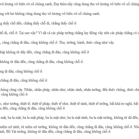
vô lượng vô biên vô số chúng sanh, Ðại thừa nầy cũng dung thọ vô lượng vô biên vô số chúng
ng với hư không cũng dung thọ vô lượng vô biên vô số chúng sanh.
 thấy chỗ đến, chẳng thấy chỗ đi, chẳng thấy chỗ ở.
ỗ đi, chỗ ở. Tại sao vậy? Vì tất cả các pháp tướng chẳng lay động vậy nên các pháp chẳng có c
 cũng chẳng đi đâu, cũng không chỗ ở. Thọ, tường, hành, thức cũng như vậy.
pháp không từ đây đến, cũng chẳng đi đâu, cũng không chỗ ở.
không từ đâu đến, cũng chẳng đi đâu, cũng không chỗ ở.
ẳng đi đâu, cũng không chỗ ở.
chẳng đi đâu, cũng không chỗ ở.
ại chủng cũng vậy. Nhãn, nhãn pháp, nhãn như, nhãn tánh, nhãn tướng, đến thức chủng, thức c
, cũng không chỏ ở.
tướng, thiệt tế, thiệt tế pháp, thiệt tế như, thiệt tế tánh, thiệt tế tướng, bất khả tư nghì, bấ
âu đến, cũng chẳng đi đâu, cũng không chỗ ở.
ật, ba la mật, ba la mật pháp, ba la mật như, ba la mật tánh, ba la mật tướng, không từ đâ đế
 niệm xứ tánh, tứ niệm xứ tướng, không từ đâu đến, cũng chẳng đi đâu, cũng không chỗ ở. N
ánh, Bồ Tát tướng, không từ đâu đến, cũng chẳng đi đâu, cũng không chỗ ở.