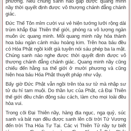
phương. Nếu chúng sanh nào gặp được quang minh
nầy thời quyết định được vô thượng chánh đẳng chánh
giác.
Đức Thế Tôn mỉm cười vui vẻ hiện tướng lưỡi rộng dài
trùm khắp Đại Thiên thế giới, phóng ra vô lượng ngàn
muôn ức quang minh. Mỗi quang minh nầy hóa thành
hoa báu ngàn cánh màu hoàng kim. Trên hoa báu đều
có Hóa Phật ngồi kiết già tuyên nói sáu phép ba la mật.
Chúng sanh nào nghe được thời quyết định được vô
thượng chánh đẳng chánh giác. Quang minh nầy cũng
chiếu đến hằng sa thế giới ở mười phương và cũng
hiện hoa báu Hóa Phật thuyết pháp như vậy.
Bấy giờ Đức Phật vẫn ngồi trên tòa sư tử mà nhập sư
tử du hí tam muội. Do thần lực của Phật, cả Đại Thiên
thế giới đều chấn động sáu cách, làm cho mọi loài đều
hòa vui.
Trong cõi Đại Thiên nầy, hàng địa ngục, ngạ quỷ, súc
sanh và bát nạn đều được sanh lên cõi trời Tứ Vương
đến trời Tha Hóa Tự Tại. Các vị Thiên Tử nầy tự biết