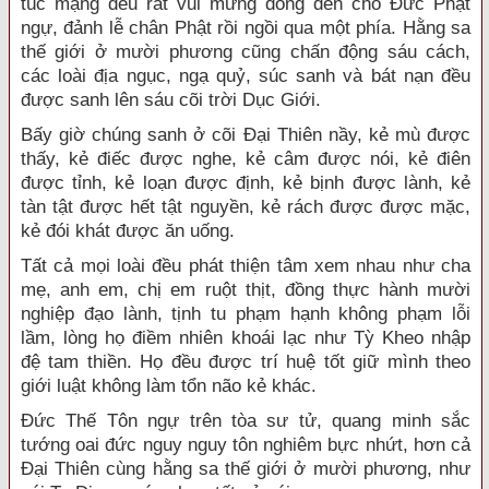
túc mạng đều rất vui mừng đồng đến chỗ Đức Phật
ngự, đảnh lễ chân Phật rồi ngồi qua một phía. Hằng sa
thế giới ở mười phương cũng chấn động sáu cách,
các loài địa ngục, ngạ quỷ, súc sanh và bát nạn đều
được sanh lên sáu cõi trời Dục Giới.
Bấy giờ chúng sanh ở cõi Đại Thiên nầy, kẻ mù được
thấy, kẻ điếc được nghe, kẻ câm được nói, kẻ điên
được tỉnh, kẻ loạn được định, kẻ bịnh được lành, kẻ
tàn tật được hết tật nguyền, kẻ rách được được mặc,
kẻ đói khát được ăn uống.
Tất cả mọi loài đều phát thiện tâm xem nhau như cha
mẹ, anh em, chị em ruột thịt, đồng thực hành mười
nghiệp đạo lành, tịnh tu phạm hạnh không phạm lỗi
lầm, lòng họ điềm nhiên khoái lạc như Tỳ Kheo nhập
đệ tam thiền. Họ đều được trí huệ tốt giữ mình theo
giới luật không làm tổn não kẻ khác.
Đức Thế Tôn ngự trên tòa sư tử, quang minh sắc
tướng oai đức nguy nguy tôn nghiêm bực nhứt, hơn cả
Đại Thiên cùng hằng sa thế giới ở mười phương, như