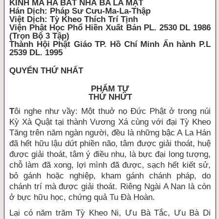
KINH MA HA BÁT NHÃ BA LA MẬT
Hán Dịch: Pháp Sư Cưu-Ma-La-Thập
Việt Dịch: Tỳ Kheo Thích Trí Tịnh
Viện Phật Học Phổ Hiền Xuất Bản PL. 2530 DL 1986
(Trọn Bộ 3 Tập)
Thành Hội Phật Giáo TP. Hồ Chí Minh Ấn hành P.L
2539 DL. 1995
QUYỂN THỨ NHẤT
PHẨM TỰ
THỨ NHỨT
T
ôi nghe như vầy: Một thuở nọ Đức Phật ở trong núi
Kỳ Xà Quật tại thành Vương Xá cùng với đại Tỳ Kheo
Tăng trên năm ngàn người, đều là những bậc A La Hán
đã hết hữu lậu dứt phiền não, tâm được giải thoát, huệ
được giải thoát, tâm ý điều nhu, là bực đại long tượng,
chỗ làm đã xong, lợi mình đã được, sạch hết kiết sử,
bỏ gánh hoặc nghiệp, kham gánh chánh pháp, do
chánh trí mà được giải thoát. Riêng Ngài A Nan là còn
ở bực hữu học, chứng quả Tu Đà Hoàn.
Lại có năm trăm Tỳ Kheo Ni, Ưu Bà Tắc, Ưu Bà Di