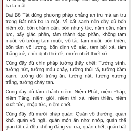
ba la mật.
Đại Bồ Tát dùng phương pháp chẳng an trụ mà an trụ
trong Bát nhã ba la mật. Vì bất sanh nên đầy đủ bốn
niệm xứ, bốn chánh cần, bốn như ý túc, năm căn, năm
lực, bẩy giác phần, tám thánh đạo phần, không tam
muội, vô tướng tam muội, vô tác tam muội, bốn thiền,
bốn tâm vô lượng, bốn định vô sắc, tám bội xả, tám
thắng xứ, chín định thứ đệ, mười nhứt thiết xứ.
Cũng đầy đủ chín pháp tưởng thây chết: Tưởng sình,
tưởng nứt, tưởng máu chảy, tưởng thúi rã, tưởng bầm
xanh, tưởng dòi trùng ăn, tưởng nát, tưởng xương
trắng, tưởng cháy tan.
Cũng đầy đủ tám chánh niệm: Niệm Phật, niệm Pháp,
niệm Tăng, niệm giới, niệm thí xả, niệm thiên, niệm
xuất tức, nhập tức, niệm chết.
Cũng đầy đủ mười pháp quán: Quán vô thường, quán
khổ, quán vô ngã, quán món ăn nhơ nhớp, quán thế
gian tất cả đều không đáng vui ưa, quán chết, quán bất