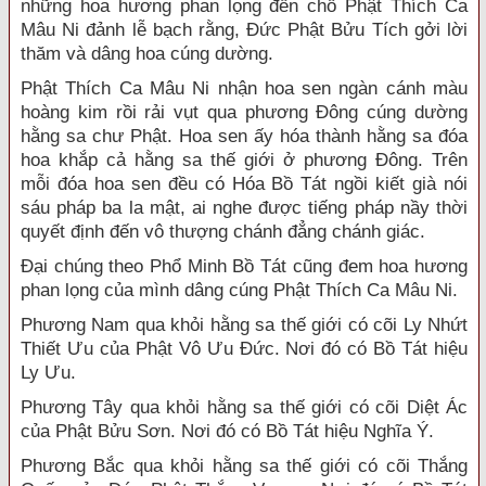
những hoa hương phan lọng đến chỗ Phật Thích Ca
Mâu Ni đảnh lễ bạch rằng, Đức Phật Bửu Tích gởi lời
thăm và dâng hoa cúng dường.
Phật Thích Ca Mâu Ni nhận hoa sen ngàn cánh màu
hoàng kim rồi rải vụt qua phương Đông cúng dường
hằng sa chư Phật. Hoa sen ấy hóa thành hằng sa đóa
hoa khắp cả hằng sa thế giới ở phương Đông. Trên
mỗi đóa hoa sen đều có Hóa Bồ Tát ngồi kiết già nói
sáu pháp ba la mật, ai nghe được tiếng pháp nầy thời
quyết định đến vô thượng chánh đẳng chánh giác.
Đại chúng theo Phổ Minh Bồ Tát cũng đem hoa hương
phan lọng của mình dâng cúng Phật Thích Ca Mâu Ni.
Phương Nam qua khỏi hằng sa thế giới có cõi Ly Nhứt
Thiết Ưu của Phật Vô Ưu Đức. Nơi đó có Bồ Tát hiệu
Ly Ưu.
Phương Tây qua khỏi hằng sa thế giới có cõi Diệt Ác
của Phật Bửu Sơn. Nơi đó có Bồ Tát hiệu Nghĩa Ý.
Phương Bắc qua khỏi hằng sa thế giới có cõi Thắng