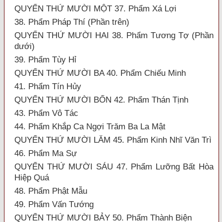
QUYỂN THỨ MƯỜI MỘT 37. Phẩm Xá Lợi
38. Phẩm Pháp Thí (Phần trên)
QUYỂN THỨ MƯỜI HAI 38. Phẩm Tương Tợ (Phần
dưới)
39. Phẩm Tùy Hỉ
QUYỂN THỨ MƯỜI BA 40. Phẩm Chiếu Minh
41. Phẩm Tín Hủy
QUYỂN THỨ MƯỜI BỐN 42. Phẩm Thán Tịnh
43. Phẩm Vô Tác
44. Phẩm Khắp Ca Ngợi Trăm Ba La Mật
QUYỂN THỨ MƯỜI LĂM 45. Phẩm Kinh Nhĩ Văn Trì
46. Phẩm Ma Sự
QUYỂN THỨ MƯỜI SÁU 47. Phẩm Lưỡng Bất Hòa
Hiệp Quá
48. Phẩm Phật Mẫu
49. Phẩm Vấn Tướng
QUYỂN THỨ MƯỜI BẢY 50. Phẩm Thành Biện