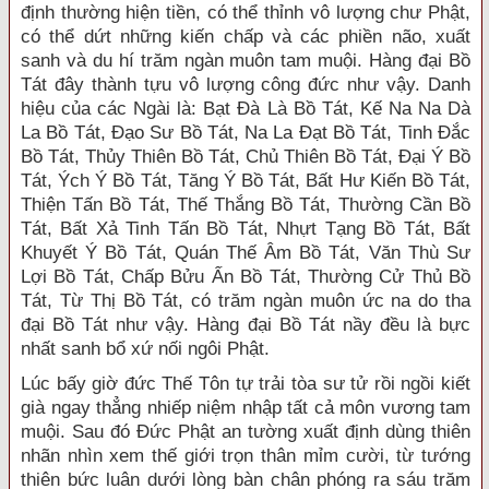
định thường hiện tiền, có thể thỉnh vô lượng chư Phật,
có thể dứt những kiến chấp và các phiền não, xuất
sanh và du hí trăm ngàn muôn tam muội. Hàng đại Bồ
Tát đây thành tựu vô lượng công đức như vậy. Danh
hiệu của các Ngài là: Bạt Đà Là Bồ Tát, Kế Na Na Dà
La Bồ Tát, Đạo Sư Bồ Tát, Na La Đạt Bồ Tát, Tinh Đắc
Bồ Tát, Thủy Thiên Bồ Tát, Chủ Thiên Bồ Tát, Đại Ý Bồ
Tát, Ých Ý Bồ Tát, Tăng Ý Bồ Tát, Bất Hư Kiến Bồ Tát,
Thiện Tấn Bồ Tát, Thế Thắng Bồ Tát, Thường Cần Bồ
Tát, Bất Xả Tinh Tấn Bồ Tát, Nhựt Tạng Bồ Tát, Bất
Khuyết Ý Bồ Tát, Quán Thế Âm Bồ Tát, Văn Thù Sư
Lợi Bồ Tát, Chấp Bửu Ấn Bồ Tát, Thường Cử Thủ Bồ
Tát, Từ Thị Bồ Tát, có trăm ngàn muôn ức na do tha
đại Bồ Tát như vậy. Hàng đại Bồ Tát nầy đều là bực
nhất sanh bổ xứ nối ngôi Phật.
Lúc bấy giờ đức Thế Tôn tự trải tòa sư tử rồi ngồi kiết
già ngay thẳng nhiếp niệm nhập tất cả môn vương tam
muội. Sau đó Đức Phật an tường xuất định dùng thiên
nhãn nhìn xem thế giới trọn thân mỉm cười, từ tướng
thiên bức luân dưới lòng bàn chân phóng ra sáu trăm