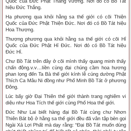
Quốc của Đức Phật Thắng Vương. Nơi đó có Bồ Tát
hiệu Đức Thắng.
Hạ phương qua khỏi hằng sa thế giới có cõi Thiện
Quốc của Đức Phật Thiện Đức. Nơi đó có Bồ Tát hiệu
Hoa Thượng.
Thượng phương qua khỏi hằng sa thế giới có cõi Hỉ
Quốc của Đức Phật Hỉ Đức. Nơi đó có Bồ Tát hiệu
Đức Hỉ.
Chư Bồ Tát trên đây ở cõi mình thấy quang minh thấy
chấn động.v.v…liền cùng đại chúng cầm hoa hương
phan lọng đến Ta Bà thế giới kính lễ cúng dường Phật
Thích Ca Mâu Ni đồng như Phổ Minh Bồ Tát ở phương
Đông.
Lúc bấy giờ Đại Thiên thế giới thành trang nghiêm vi
diệu như Hoa Tích thế giới cùng Phổ Hoa thế giới.
Đức Như Lai biết hàng đại Bồ Tát cùng chư Nhơn
Thiên Bát bộ ở hằng sa thế giới đều đã vân tập bèn gọi
Ngài Xá Lợi Phất mà dạy rằng: “Đại Bồ Tát muốn dùng