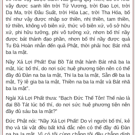
vậy được sanh lên trời Tứ Vương, trời Đao Lợi, trời
Dạ Ma, trời Đâu Suất, trời Hóa Lạc, trời Tha Hóa, bố
thí như vậy được nhập sơ thiền, nhị thiền, tam thiền,
tứ thiền, không vô biên xứ, thức vô biên xứ, vô sở hữu
xứ, phi hữu tưởng, phi vô tưởng xứ, nhơn bố thí nầy
được bát thánh đạo phần, nhơn bố thí nầy được quả
Tu Đà Hoàn nhẫn đến quả Phật, thời phải học Bát nhã
ba la mật.
Nầy Xá Lợi Phất! Đại Bồ Tát thật hành Bát nhã ba la
mật, lúc bố thí, do nơi sức huệ phương tiện nên có thể
đầy đủ Đàn na ba la mật, Thi la ba la mật, Sằn đề ba la
mật, Tỳ lê gia ba la mật, Thiền na ba la mật và Bát nhã
ba la mật”.
Ngài Xá Lợi Phất thưa: “Bạch Đức Thế Tôn! Thế nào là
đại Bồ Tát lúc bố thí, do nơi sức huệ phương tiện nên
đầy đủ sáu ba la mật?”
Đức Phật nói: “Nầy Xá Lợi Phất! Do vì người bố thí, kẻ
thọ và tài vật đều bất khả đắc nên có thể đầy đủ Đàn
na ba la mật. Vì có tội cùng chẳng tội đều chẳng dính