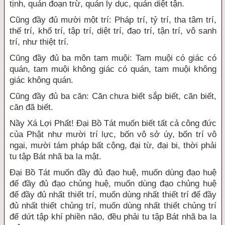
tịnh, quán đoạn trừ, quán ly dục, quán diệt tận.
Cũng đầy đủ mười một trí: Pháp trí, tỷ trí, tha tâm trí,
thế trí, khổ trí, tập trí, diệt trí, đạo trí, tận trí, vô sanh
trí, như thiệt trí.
Cũng đầy đủ ba môn tam muội: Tam muội có giác có
quán, tam muội không giác có quán, tam muội không
giác không quán.
Cũng đầy đủ ba căn: Căn chưa biết sắp biết, căn biết,
căn đã biết.
Nầy Xá Lợi Phất! Đại Bồ Tát muốn biết tất cả công đức
của Phật như mười trí lực, bốn vô sở úy, bốn trí vô
ngại, mười tám pháp bất cộng, đại từ, đại bi, thời phải
tu tập Bát nhã ba la mật.
Đại Bồ Tát muốn đầy đủ đạo huệ, muốn dùng đạo huệ
để đầy đủ đạo chủng huệ, muốn dùng đạo chủng huệ
để đầy đủ nhất thiết trí, muốn dùng nhất thiết trí để đầy
đủ nhất thiết chủng trí, muốn dùng nhất thiết chủng trí
để dứt tập khí phiền não, đều phải tu tập Bát nhã ba la