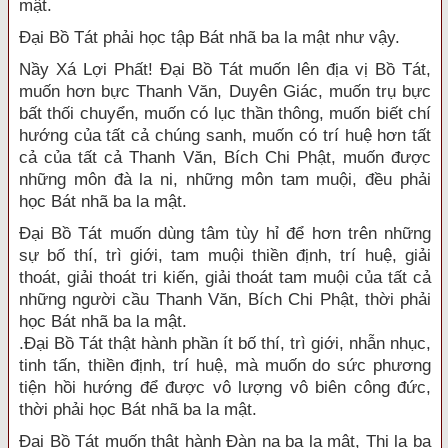
mật.
Đại Bồ Tát phải học tập Bát nhã ba la mật như vậy.
Nầy Xá Lợi Phất! Đại Bồ Tát muốn lên địa vị Bồ Tát,
muốn hơn bực Thanh Văn, Duyên Giác, muốn trụ bực
bất thối chuyển, muốn có lục thần thông, muốn biết chí
hướng của tất cả chúng sanh, muốn có trí huệ hơn tất
cả của tất cả Thanh Văn, Bích Chi Phật, muốn được
những môn đà la ni, những môn tam muội, đều phải
học Bát nhã ba la mật.
Đại Bồ Tát muốn dùng tâm tùy hỉ để hơn trên những
sự bố thí, trì giới, tam muội thiền định, trí huệ, giải
thoát, giải thoát tri kiến, giải thoát tam muội của tất cả
những người cầu Thanh Văn, Bích Chi Phật, thời phải
học Bát nhã ba la mật.
.Đại Bồ Tát thật hành phần ít bố thí, trì giới, nhẫn nhục,
tinh tấn, thiền định, trí huệ, mà muốn do sức phương
tiện hồi hướng để được vô lượng vô biên công đức,
thời phải học Bát nhã ba la mật.
Đại Bồ Tát muốn thật hành Đàn na ba la mật, Thi la ba