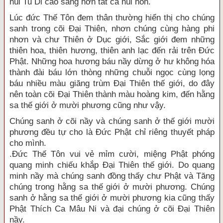
núi Tu Di cao sáng hơn tất cả núi non.
Lúc đức Thế Tôn đem thân thường hiển thị cho chúng
sanh trong cõi Đại Thiên, nhơn chúng cùng hàng phi
nhơn và chư Thiên ở Dục giới, Sắc giới đem những
thiên hoa, thiên hương, thiên anh lạc đến rải trên Đức
Phật. Những hoa hương báu nầy dừng ở hư không hóa
thành đài báu lớn thòng những chuỗi ngọc cùng lọng
báu nhiều màu giăng trùm Đại Thiên thế giới, do đây
nên toàn cõi Đại Thiên thành màu hoàng kim, đến hằng
sa thế giới ở mười phương cũng như vậy.
Chúng sanh ở cõi nầy và chúng sanh ở thế giới mười
phương đều tự cho là Đức Phật chỉ riêng thuyết pháp
cho mình.
.Đức Thế Tôn vui vẻ mỉm cười, miệng Phật phóng
quang minh chiếu khắp Đại Thiên thế giới. Do quang
minh nầy mà chúng sanh đồng thấy chư Phật và Tăng
chúng trong hằng sa thế giới ở mười phương. Chúng
sanh ở hằng sa thế giới ở mười phương kia cũng thấy
Phật Thích Ca Mâu Ni và đại chúng ở cõi Đại Thiên
nầy.