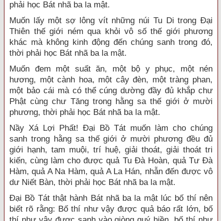
phải học Bát nhã ba la mật.
Muốn lấy một sợ lông vít những núi Tu Di trong Đại
Thiên thế giới ném qua khỏi vô số thế giới phương
khác mà không kinh động đến chúng sanh trong đó,
thời phải học Bát nhã ba la mật.
Muốn đem một suất ăn, một bộ y phục, một nén
hương, một cành hoa, một cây đèn, một tràng phan,
một bảo cái mà có thể cúng dường đầy đủ khắp chư
Phật cùng chư Tăng trong hằng sa thế giới ở mười
phương, thời phải học Bát nhã ba la mật.
Nầy Xá Lợi Phất! Đại Bồ Tát muốn làm cho chúng
sanh trong hằng sa thế giới ở mười phương đều đủ
giới hạnh, tam muội, trí huệ, giải thoát, giải thoát tri
kiến, cùng làm cho được quả Tu Đà Hoàn, quả Tư Đà
Hàm, quả A Na Hàm, quả A La Hán, nhẫn đến được vô
dư Niết Bàn, thời phải học Bát nhã ba la mật.
Đại Bồ Tát thật hành Bát nhã ba la mật lúc bố thí nên
biết rõ rằng: Bố thí như vậy được quả báo rất lớn, bố
thí như vậy được sanh vào giòng quý hiền, bố thí như