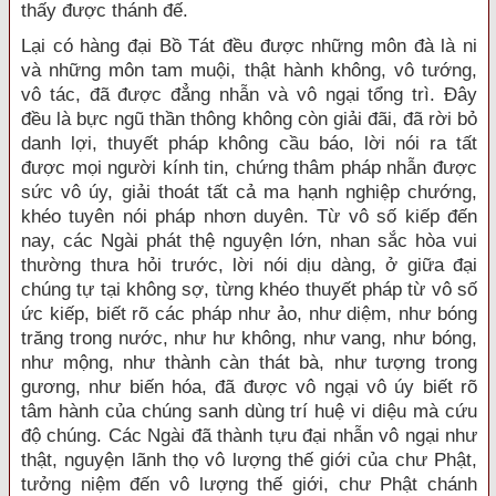
thấy được thánh đế.
Lại có hàng đại Bồ Tát đều được những môn đà là ni
và những môn tam muội, thật hành không, vô tướng,
vô tác, đã được đẳng nhẫn và vô ngại tổng trì. Đây
đều là bực ngũ thần thông không còn giải đãi, đã rời bỏ
danh lợi, thuyết pháp không cầu báo, lời nói ra tất
được mọi người kính tin, chứng thâm pháp nhẫn được
sức vô úy, giải thoát tất cả ma hạnh nghiệp chướng,
khéo tuyên nói pháp nhơn duyên. Từ vô số kiếp đến
nay, các Ngài phát thệ nguyện lớn, nhan sắc hòa vui
thường thưa hỏi trước, lời nói dịu dàng, ở giữa đại
chúng tự tại không sợ, từng khéo thuyết pháp từ vô số
ức kiếp, biết rõ các pháp như ảo, như diệm, như bóng
trăng trong nước, như hư không, như vang, như bóng,
như mộng, như thành càn thát bà, như tượng trong
gương, như biến hóa, đã được vô ngại vô úy biết rõ
tâm hành của chúng sanh dùng trí huệ vi diệu mà cứu
độ chúng. Các Ngài đã thành tựu đại nhẫn vô ngại như
thật, nguyện lãnh thọ vô lượng thế giới của chư Phật,
tưởng niệm đến vô lượng thế giới, chư Phật chánh