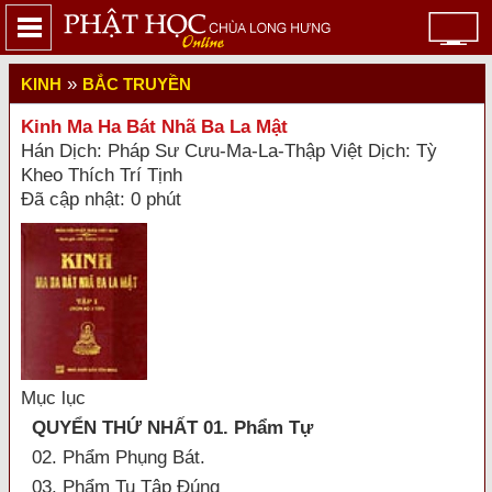
»
KINH
BẮC TRUYỀN
Kinh Ma Ha Bát Nhã Ba La Mật
Hán Dịch: Pháp Sư Cưu-Ma-La-Thập Việt Dịch: Tỳ
Kheo Thích Trí Tịnh
Đã cập nhật: 0 phút
Mục lục
QUYỂN THỨ NHẤT 01. Phẩm Tự
02. Phẩm Phụng Bát.
03. Phẩm Tu Tập Đúng