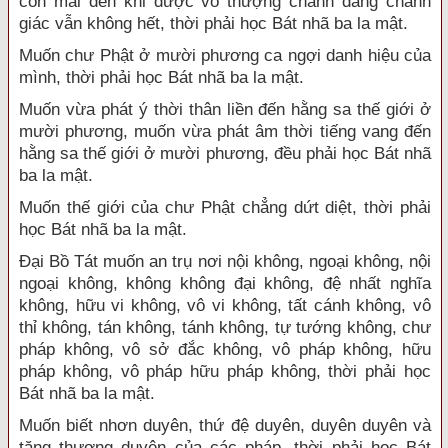
còn mãi đến khi được vô thượng chánh đẳng chánh
giác vẫn không hết, thời phải học Bát nhã ba la mật.
Muốn chư Phật ở mười phương ca ngợi danh hiệu của
mình, thời phải học Bát nhã ba la mật.
Muốn vừa phát ý thời thân liền đến hằng sa thế giới ở
mười phương, muốn vừa phát âm thời tiếng vang đến
hằng sa thế giới ở mười phương, đều phải học Bát nhã
ba la mật.
Muốn thế giới của chư Phật chẳng dứt diệt, thời phải
học Bát nhã ba la mật.
Đại Bồ Tát muốn an trụ nơi nội không, ngoại không, nội
ngoại không, không không đại không, đệ nhất nghĩa
không, hữu vi không, vô vi không, tất cánh không, vô
thỉ không, tán không, tánh không, tự tướng không, chư
pháp không, vô sở đắc không, vô pháp không, hữu
pháp không, vô pháp hữu pháp không, thời phải học
Bát nhã ba la mật.
Muốn biết nhơn duyên, thứ đệ duyên, duyên duyên và
tăng thượng duyên của các pháp, thời phải học Bát