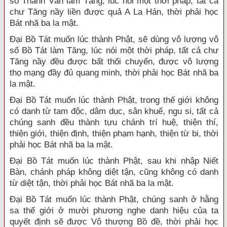
số Thanh Văn làm Tăng, lúc nói một thời pháp, tất cả
chư Tăng nầy liền được quả A La Hán, thời phải học
Bát nhã ba la mật.
Đại Bồ Tát muốn lúc thành Phật, sẽ dùng vô lượng vô
số Bồ Tát làm Tăng, lúc nói một thời pháp, tất cả chư
Tăng nầy đều được bất thối chuyển, được vô lượng
thọ mạng đầy đủ quang minh, thời phải học Bát nhã ba
la mật.
Đại Bồ Tát muốn lúc thành Phật, trong thế giới không
có danh từ tam độc, dâm dục, sân khuể, ngu si, tất cả
chúng sanh đều thành tựu chánh trí huệ, thiện thí,
thiện giới, thiện định, thiện phạm hạnh, thiện từ bi, thời
phải học Bát nhã ba la mật.
Đại Bồ Tát muốn lúc thành Phật, sau khi nhập Niết
Bàn, chánh pháp không diệt tận, cũng không có danh
từ diệt tận, thời phải học Bát nhã ba la mật.
Đại Bồ Tát muốn lúc thành Phật, chúng sanh ở hằng
sa thế giới ở mười phương nghe danh hiệu của ta
quyết định sẽ được Vô thượng Bồ đề, thời phải học