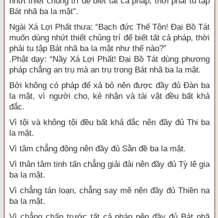
nhứt thiết chủng trí để biết tất cả pháp, thời phải tu tập
Bát nhã ba la mật”.
Ngài Xá Lợi Phất thưa: “Bạch đức Thế Tôn! Đại Bồ Tát
muốn dùng nhứt thiết chủng trí để biết tất cả pháp, thời
phải tu tập Bát nhã ba la mật như thế nào?”
.Phật dạy: “Nầy Xá Lợi Phất! Đại Bồ Tát dùng phương
pháp chẳng an trụ mà an trụ trong Bát nhã ba la mật.
Bởi không có pháp để xả bỏ nên được đầy đủ Đàn ba
la mật, vì người cho, kẻ nhận và tài vật đều bất khả
đắc.
Vì tội và không tội đều bất khả đắc nên đầy đủ Thi ba
la mật.
Vì tâm chẳng động nên đầy đủ Sằn đề ba la mật.
Vì thân tâm tinh tấn chẳng giải đải nên đầy đủ Tỳ lê gia
ba la mật.
Vì chẳng tán loạn, chẳng say mê nên đầy đủ Thiền na
ba la mật.
Vì chẳng chấp trước tất cả pháp nên đầy đủ Bát nhã