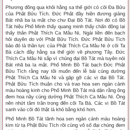
Phương đông qua khỏi hằng sa thế giới có cõi Đa Bửu
của Phật Bửu Tích. Đức Phật đây hiện đương giảng
Bát nhã ba la mật cho chư Đại Bồ Tát. Nơi đó có Bồ
Tát hiệu Phổ Minh thấy quang minh thấy chấn động lại
thấy thân Phật Thích Ca Mâu Ni, Ngài liền đến bạch
hỏi duyên do với Phật Bửu Tích. Đức Phật Bửu Tích
bảo đó là thần lực của Phật Thích Ca Mâu Ni ở cõi Ta
Bà cách đây hằng sa thế giới về phương Tây. Đức
Thích Ca Mâu Ni sắp vì chúng đại Bồ Tát mà tuyên nói
Bát nhã ba la mật. Phổ Minh Bồ Tát bạch Đức Phật
Bửu Tích rằng nay tôi muốn đến lễ bái cúng dường
Phật Thích Ca Mâu Ni và gặp gỡ các vị đại Bồ Tát.
Phật Bửu Tích thuận cho và trao hoa sen ngàn cánh
màu hoàng kinh cho Phổ Minh Bồ Tát mà dặn rằng ông
đem hoa nầy cúng dường Phật Thích Ca Mâu Ni. Ông
nên nhứt tâm trân trọng đến cõi Ta Bà. Các vị Bồ Tát
sanh vào cõi đó thật là khó bằng khó hơn.
Phổ Minh Bồ Tát lãnh hoa sen ngàn cánh màu hoàng
kim từ tạ Phật Bửu Tích rồi cùng vô số đại chúng đem