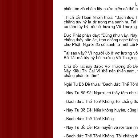
L
phần tóc đó chấm lấy nước biển có thể b
Thích Ðề Hoàn Nhơn thưa: “Bạch đức T
chẳng tùy hỷ là từ trong ma sanh ra. Tạ
có tâm tùy hỷ, rồi hồi hướng Vô Thượng 
Đức Phật phán dạy: “Ðúng như vậy. Này 
chẳng thấy sắc ác, trọn chẳng nghe tiếng
chư Phật. Người đó sẽ sanh từ một cõi Ph
Tại sao vậy? Vì người đó ở vơ lượng vô 
Bồ Tát mà tùy hỷ hồi hướng Vô Thượng
Chư Bồ Tát này được Vô Thượng Bồ Ðề r
Này Kiều Thi Ca! Vì thế nên thiện nam,
chẳng phải rời tâm”.
Ngài Tu Bồ Ðề thưa: “Bạch đức Thế Tôn
- Này Tu Bồ Ðề! Ngươi có thấy tâm như
- Bạch đức Thế Tôn! Không, tôi chẳng t
- Này Tu Bồ Ðề! Nếu không huyễn, cũng
- Bạch đức Thế Tôn! Không.
- Này Tu Bồ Ðề! Rời huyễn và rời tâm 
- Bạch đức Thế Tôn! Không. Tôi chẳng t