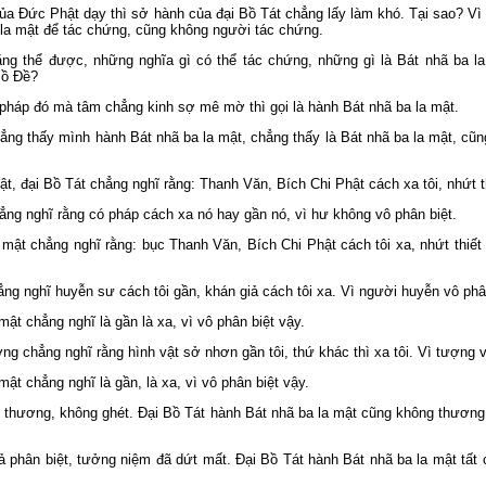
ủa Đức Phật dạy thì sở hành của đại Bồ Tát chẳng lấy làm khó. Tại sao? Vì
la mật để tác chứng, cũng không người tác chứng.
ng thể được, những nghĩa gì có thể tác chứng, những gì là Bát nhã ba la
Bồ Ðề?
pháp đó mà tâm chẳng kinh sợ mê mờ thì gọi là hành Bát nhã ba la mật.
chẳng thấy mình hành Bát nhã ba la mật, chẳng thấy là Bát nhã ba la mật, 
t, đại Bồ Tát chẳng nghĩ rằng: Thanh Văn, Bích Chi Phật cách xa tôi, nhứt th
ng nghĩ rằng có pháp cách xa nó hay gần nó, vì hư không vô phân biệt.
mật chẳng nghĩ rằng: bục Thanh Văn, Bích Chi Phật cách tôi xa, nhứt thiết c
 nghĩ huyễn sư cách tôi gần, khán giả cách tôi xa. Vì người huyễn vô phân
ật chẳng nghĩ là gần là xa, vì vô phân biệt vậy.
 chẳng nghĩ rằng hình vật sở nhơn gần tôi, thứ khác thì xa tôi. Vì tượng v
ật chẳng nghĩ là gần, là xa, vì vô phân biệt vậy.
hương, không ghét. Ðại Bồ Tát hành Bát nhã ba la mật cũng không thương, 
 phân biệt, tưởng niệm đã dứt mất. Ðại Bồ Tát hành Bát nhã ba la mật tất 