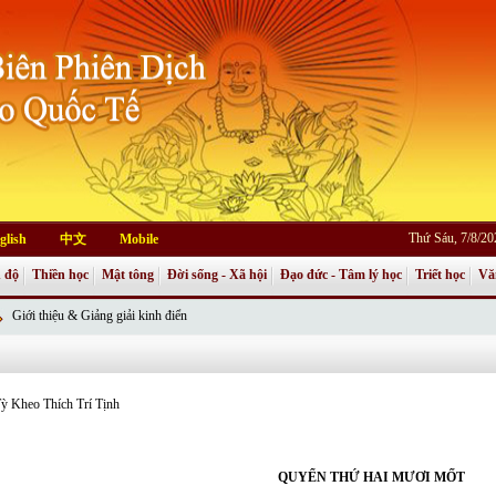
Thứ Sáu, 7/8/2
glish
中文
Mobile
 độ
Thiền học
Mật tông
Đời sống - Xã hội
Đạo đức - Tâm lý học
Triết học
Vă
Giới thiệu & Giảng giải kinh điển
ỳ Kheo Thích Trí Tịnh
QUYỂN THỨ HAI MƯƠI MỐT