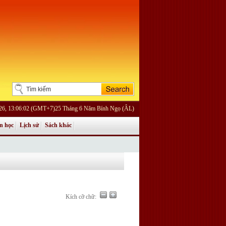
026, 13:06:02 (GMT+7)25 Tháng 6 Năm Bính Ngọ (ÂL)
n học
Lịch sử
Sách khác
Kích cỡ chữ: