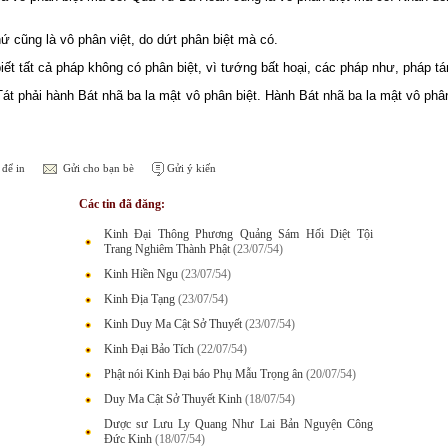
 cũng là vô phân việt, do dứt phân biệt mà có.
ết tất cả pháp không có phân biệt, vì tướng bất hoại, các pháp như, pháp tán
át phải hành Bát nhã ba la mật vô phân biệt. Hành Bát nhã ba la mật vô ph
để in
Gửi cho bạn bè
Gửi ý kiến
Các tin đã đăng:
Kinh Đại Thông Phương Quảng Sám Hối Diệt Tội
Trang Nghiêm Thành Phật
(23/07/54)
Kinh Hiền Ngu
(23/07/54)
Kinh Địa Tạng
(23/07/54)
Kinh Duy Ma Cật Sở Thuyết
(23/07/54)
Kinh Đại Bảo Tích
(22/07/54)
Phật nói Kinh Đại báo Phụ Mẫu Trọng ân
(20/07/54)
Duy Ma Cật Sở Thuyết Kinh
(18/07/54)
Dược sư Lưu Ly Quang Như Lai Bản Nguyện Công
Đức Kinh
(18/07/54)