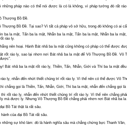
ó những pháp nào có thể nói được là có là không, vì pháp tướng đó rất ráo
 Vô Thượng Bồ Ðề.
hượng Bồ Ðề. Tại sao? Vì tất cả pháp vô sở hữu, trong đó không có ai cấu,
iền ba la mật, Tấn ba la mật, Nhẫn ba la mật, Tấn ba la mật, Nhẫn ba la mật,
t ráo ly.
 chẳng nên hoại. Hành Bát nhã ba la mật cũng không có pháp có thể được được
t rốt ráo ly, sao lại nhơn nơi Bát nhã ba la mật để Vô Thượng Bồ Ðề. Vô T
 được”.
 Bát nhã ba la mật rốt ráo ly, Thiền, Tấn, Nhẫn, Giới và Thí ba la mật đều r
ráo ly, nhẫn đến nhứt thiết chủng trí rốt ráo ly. Vì thế nên có thể được Vô 
hì chẳng gọi là Thiền, Tấn, Nhẫn, Giới, Thí ba la mật, nhẫn đến chẳng gọi là n
hì rốt ráo ly, nhẫn đến nhứt thiết chủng trí rốt ráo ly. Vì thế nên chẳng p
y mà được ly. Nhưng Vô Thượng Bồ Ðề chẳng phải nhơn nơi Bát nhã ba la 
i Bồ Tát thật là rất sâu.
hành của đại Bồ Tát rất sâu.
m những sự khó làm: đó là hành nghĩa sâu mà chẳng chứng bực Thanh Văn, 