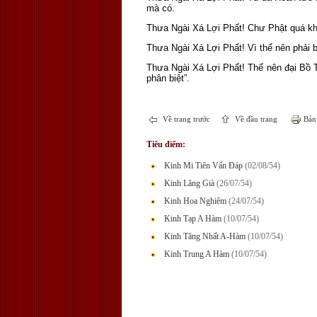
mà có.
Thưa Ngài Xá Lợi Phất! Chư Phật quá khứ
Thưa Ngài Xá Lợi Phất! Vì thế nên phải bi
Thưa Ngài Xá Lợi Phất! Thế nên đại Bồ T
phân biệt”.
Về trang trước
Về đầu trang
Bản 
Tiêu điểm:
Kinh Mi Tiên Vấn Đáp
(02/08/54)
Kinh Lăng Già
(26/07/54)
Kinh Hoa Nghiêm
(24/07/54)
Kinh Tạp A Hàm
(10/07/54)
Kinh Tăng Nhất A-Hàm
(10/07/54)
Kinh Trung A Hàm
(10/07/54)