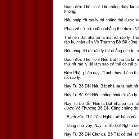
Bạch đức Thế Tôn! Tôi chẳng thấy lại c
không.
Nếu pháp rốt ráo ly thì chẳng thể được
Pháp vô sở hữu cũng chẳng thể được Vô T
Thế nên Bát nhã ba la mật rốt ráo ly, Th
ráo ly, nhẫn đến Vô Thượng Bồ Ðề cũng rố
Nếu pháp đã rốt ráo ly thì chẳng nên tu,
Bạch đức Thế Tôn! Nếu Bát nhã ba la mậ
thứ rốt ráo ly đó làm sao có thể có cái bị
Ðức Phật phán dạy: “Lành thay! Lành thay!
rốt ráo ly.
Này Tu Bồ Ðề! Nếu Bát nhã ba la mật rốt 
Này Tu Bồ Ðề! Nếu chẳng phải rốt ráo ly t
Này Tu Bồ Ðề! Nếu là Bát nhã ba la mật t
được Vô Thượng Bồ Ðề. Cũng chẳng do l
- Bạch đức Thế Tôn! Nghĩa sở hành của đạ
- Ðúng như vậy. Này Tu Bồ Ðề! Nghĩa sở 
Này Tu Bồ Ðề! Chư đại Bồ Tát có thể là