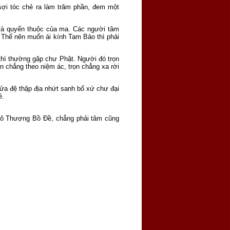
 sợi tóc chẻ ra làm trăm phần, đem một
là quyến thuộc của ma. Các người tâm
. Thế nên muốn ái kính Tam Bảo thì phải
thì thường gặp chư Phật. Người đó trọn
ọn chẳng theo niệm ác, trọn chẳng xa rời
ửa đệ thập địa nhứt sanh bổ xứ chư đại
ề.
 Vô Thượng Bồ Ðề, chẳng phải tâm cũng