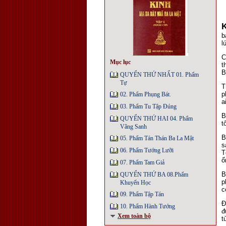
b
l
C
Mục lục
t
B
QUYỂN THỨ NHẤT 01. Phẩm
Tự
T
p
02. Phẩm Phụng Bát.
a
03. Phẩm Tu Tập Đúng
B
QUYỂN THỨ HAI 04. Phẩm
t
Vãng Sanh
B
05. Phẩm Tán Thán Ba La Mật
s
06. Phẩm Tướng Lưỡi
T
ổ
07. Phẩm Tam Giả
B
QUYỂN THỨ BA 08.Phẩm
p
Khuyến Học
c
09. Phẩm Tập Tán
Ð
10. Phẩm Hành Tướng
đ
Xem toàn bộ
t