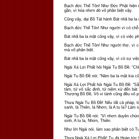
Bạch đức Thế Tôn! Như Đức Phật hiện r
gần, vì hóa nhơn đó vô phân biệt vậy.
Cũng vậy, đại Bồ Tát hành Bát nhã ba la
Bạch đức Thế Tôn! Như người vì có chỗ l
Bát nhã ba la mật cũng vậy, vì có việc p
Bạch đức Thế Tôn! Như người thợ, vì có
mà vô phân biệt.
Bát nhã ba la mật cũng vậy, vì có sự việ
Ngài Xá Lợi Phất hỏi Ngài Tu Bồ Ðề: “Chỉ
Ngài Tu Bồ Ðề nói: “Năm ba la mật kia cũ
Ngài Xá Lợi Phất hỏi Ngài Tu Bồ Ðề: “Sắc
tâm, tứ vô sắc định, tứ niệm xứ đến bát 
Thượng Bồ Ðề, Vô vi tánh cũng đều vô ph
Thưa Ngài Tu Bồ Ðề! Nếu tất cả pháp, từ
sanh, là Thiên, là Nhơn, là A tu la? Làm
Ngài Tu Bồ Ðề nói: “Vì nhơn duyên chúng
sinh, A tu la, Nhơn, Thiên.
Như lời Ngài nói, làm sao phân biệt có 
Thưa Ngài Xá Lợi Phất! Tu đà Hoàn tức l