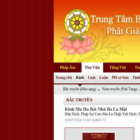
Pháp Âm
Thư Viện
Tiếng Việt
En
Trang chủ
Kinh
Luật
Luận
PH cơ bản
Tịnh
Bắc truyền (Hán tạng)
Nam truyền (Pali Tạng)
BẮC TRUYỀN
Kinh Ma Ha Bát Nhã Ba La Mật
Hán Dịch: Pháp Sư Cưu-Ma-La-Thập Việt Dịch: T
23/07/2554 13:01 (GMT+7)