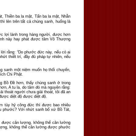
t, Thiền ba la mật, Tấn ba la mật, Nhẫn
hì lên trên tất cả chúng sanh, huống là
ược lợi lành trong hàng người, được hơn
sanh này hay phát được tâm Vô Thượng
lời rằng: “Do phước đức này, nếu có ai
t thiết trí, đầy đủ pháp tự nhiên, nếu
ng sanh một niệm muốn họ thối chuyển,
ích Chi Phật.
g Bồ Ðề hơn, thấy chúng sanh ở trong
Nhơn, A tu la, do tâm đó mà nguyện rằng:
i thoát người chưa giải thoát, tôi đã an
được diệt độ được diệt độ.
âm tùy hỷ công đức thì được bao nhiêu
êu phước? Với nhứt sanh bổ xứ Bồ Tát,
t được cân lượng, không thể cân lường
lượng, không thể cân lường được phước