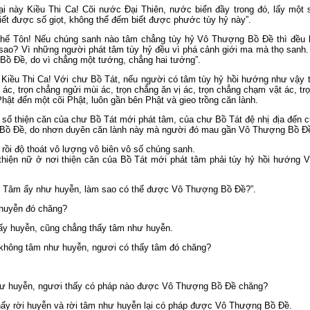
ại này Kiều Thi Ca! Cõi nước Ðại Thiên, nước biển đầy trong đó, lấy một
iết được số giọt, không thể đếm biết được phước tùy hỷ này”.
hế Tôn! Nếu chúng sanh nào tâm chẳng tùy hỷ Vô Thượng Bồ Ðề thì đều 
i sao? Vì những người phát tâm tùy hỷ đều vì phá cảnh giới ma mà thọ sanh
Bồ Ðề, do vì chẳng một tướng, chẳng hai tướng”.
Kiều Thi Ca! Với chư Bồ Tát, nếu người có tâm tùy hỷ hồi hướng như vậy 
 ác, trọn chẳng ngửi mùi ác, trọn chẳng ăn vị ác, trọn chẳng chạm vật ác, tr
ật đến một cõi Phật, luôn gần bên Phật và gieo trồng căn lành.
số thiện căn của chư Bồ Tát mới phát tâm, của chư Bồ Tát đệ nhị địa đến c
 Bồ Ðề, do nhơn duyên căn lành này mà người đó mau gần Vô Thượng Bồ Ð
ồi độ thoát vô lượng vô biên vô số chúng sanh.
 thiện nữ ở nơi thiện căn của Bồ Tát mới phát tâm phải tùy hỷ hồi hướng
! Tâm ấy như huyễn, làm sao có thể được Vô Thượng Bồ Ðề?”.
 huyễn đó chăng?
hấy huyễn, cũng chẳng thấy tâm như huyễn.
 không tâm như huyễn, ngươi có thấy tâm đó chăng?
như huyễn, ngươi thấy có pháp nào được Vô Thượng Bồ Ðề chăng?
hấy rời huyễn và rời tâm như huyễn lại có pháp được Vô Thượng Bồ Ðề.