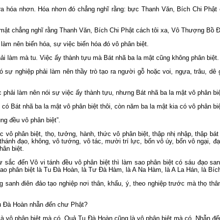
a hóa nhơn. Hóa nhơn đó chẳng nghĩ rằng: bực Thanh Văn, Bích Chi Phật 
 mật chẳng nghĩ rằng Thanh Văn, Bích Chi Phật cách tôi xa, Vô Thượng Bồ Ð
àm nên biến hóa, sự việc biến hóa đó vô phân biệt.
hải làm mà tu. Việc ấy thành tựu mà Bát nhã ba la mật cũng không phân biệt.
 sự nghiệp phải làm nên thầy trò tạo ra người gỗ hoặc voi, ngựa, trâu, dê
c phải làm nên nói sự việc ấy thành tựu, nhưng Bát nhã ba la mật vô phân biệ
 có Bát nhã ba la mật vô phân biệt thôi, còn năm ba la mật kia có vô phân bi
ng đều vô phân biệt”.
 vô phân biệt, thọ, tưởng, hành, thức vô phân biệt, thập nhị nhập, thập bát 
thánh đạo, không, vô tướng, vô tác, mười trí lực, bốn vô úy, bốn vô ngại, đ
ân biệt.
 sắc đến Vô vi tánh đều vô phân biệt thì làm sao phân biệt có sáu đạo sanh
 sao phân biệt là Tu Ðà Hoàn, là Tư Ðà Hàm, là A Na Hàm, là A La Hán, là Bíc
 sanh điên đảo tạo nghiệp nơi thân, khẩu, ý, theo nghiệp trước mà thọ thâ
Tu Ðà Hoàn nhẫn đến chư Phật?
à vô phân biệt mà có. Quả Tu Ðà Hoàn cũng là vô phân biệt mà có. Nhẫn đến