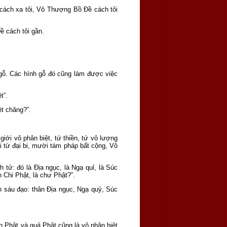
cách xa tôi, Vô Thượng Bồ Ðề cách tôi
ề cách tôi gần.
 gỗ. Các hình gỗ đó cũng làm được việc
t”.
ệt chăng?”.
giới vô phân biệt, tứ thiền, tứ vô lượng
ại từ đại bi, mười tám pháp bất cộng, Vô
 tử: đó là Ðịa ngục, là Ngạ quỉ, là Súc
h Chi Phật, là chư Phật?”.
n sáu đạo: thân Ðịa ngục, Ngạ quỷ, Súc
 Phật và quả Phật cũng là vô phân biệt