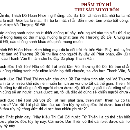
PHẨM TÙY HỈ
THỨ SÁU MƯƠI BỐN
K
hi đó, Thích Ðề Hoàn Nhơn nghĩ rằng: Lúc đại Bồ Tát hành Bát nhã ba la mậ
a la mật, Giới ba la mật, Thí ba la mật, nhẫn đến mười tám pháp bất cộng, t
úc được Vô Thượng Bồ Ðề.
ác chúng sanh nghe nhứt thiết chủng trí này, nếu người nào tin hiểu thì đ
hế trong hàng có thọ mạng, huống là phát tâm Vô Thượng Bồ Ðề. Chúng 
ồ Ðề, các chúng sanh khác đều phải mong muốn.
hích Ðề Hoàn Nhơn đem bông mạn đà la cõi trời rải trên Đức Phật mà tuyên 
hát tâm Vô Thượng Bồ Ðề thì làm cho người ấy đầy đủ Phật pháp, đầy đủ nhứ
i cầu Thanh Văn thì làm cho họ đầy đủ pháp Thanh Văn.
ạch đức Thế Tôn! Nếu có Bồ Tát phát tâm Vô Thượng Bồ Ðề, tôi trọn chẳ
ôi cũng chẳng sanh một niệm khiến họ thối chuyển, sa vào bực Thanh Văn, B
ạch đức Thế Tôn! Tôi nguyện cho chư Bồ Tát thêm tinh tấn nơi Vô Thượn
anh tử bị nhiều khổ não nên muốn lợi ích an vui cho tất cả thế gian, Thiên, 
ôi cũng tự độ cũng sẽ độ người chưa được độ, tôi đã tự giải thoát cũng sẽ giả
n cũng sẽ an người chưa được an, tôi đã diệt độ cũng sẽ khiến người chưa 
ạch đức Thế Tôn! Ðối với Bồ Tát mới phát tâm, thiện nam, thiện nữ có t
hước? Với Bồ Tát phát tâm lâu, có tâm tùy hỷ công đức thì được bao nhi
ó tâm tùy hỷ công đức thì được bao nhiêu phước?”
ức Phật phán dạy: “Này Kiều Thi Ca! Cõi nước Tứ Thiên Hạ có thể cân biế
ược phước đức tùy hỷ này. Cõi nước Ðại Thiên có thể cân biết được cân 
ùy hỷ này.