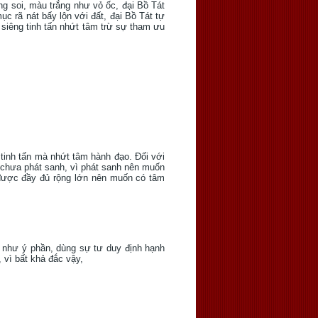
ắng soi, màu trắng như vỏ ốc, đại Bồ Tát
ục rã nát bấy lộn với đất, đại Bồ Tát tự
, siêng tinh tấn nhứt tâm trừ sự tham ưu
tinh tấn mà nhứt tâm hành đạo. Ðối với
n chưa phát sanh, vì phát sanh nên muốn
n được đầy đủ rộng lớn nên muốn có tâm
 như ý phần, dùng sự tư duy định hạnh
 vì bất khả đắc vậy,