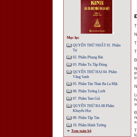
T
N
Mục lục
T
QUYỂN THỨ NHẤT 01. Phẩm
Tự
T
02. Phẩm Phụng Bát.
Ð
03. Phẩm Tu Tập Đúng
N
QUYỂN THỨ HAI 04. Phẩm
t
Vãng Sanh
t
05. Phẩm Tán Thán Ba La Mật
N
06. Phẩm Tướng Lưỡi
L
07. Phẩm Tam Giả
h
s
QUYỂN THỨ BA 08.Phẩm
Khuyến Học
Ð
n
09. Phẩm Tập Tán
s
10. Phẩm Hành Tướng
T
Xem toàn bộ
l