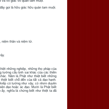
i và vô giác vô quán tam muội.
 đây gọi là hữu giác hữu quán tam muội.
, niệm thân và niệm tử.
vậy.
 thiệt những nghiệp, những thọ pháp của
g tướng cấu tịnh sai khác của các thiền
khác. Năm là Phật như thiệt biết những
 thiệt biết chỗ đến của tất cả đạo hạnh.
g kiếp có tướng như vậy, có nhơn duyên
hiện đạo hoặc ác đạo. Mười là Phật biết
p ấy, nghĩa là chứng biết như thiệt ta đã