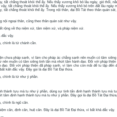
ậy, tất chẳng thoát khỏi thế ấy. Nếu thấy xương khô bỏ lâu ngày, gió thổi, n
 vậy, tất chẳng thoát khỏi thế ấy. Nếu thấy xương khô bỏ trên đất lâu ngày m
y, tất chẳng thoát khỏi thế ấy. Trong nội thân, đại Bồ Tát theo thân quán sát
g nội ngoại thân, cũng theo thân quán sát như vậy.
yết rộng về thọ niệm xứ, tâm niệm xứ, và pháp niệm xứ.
ả đắc vậy.
, chính là tứ chánh cần.
hiện chưa pháp sanh, vì làm cho pháp ác chẳng sanh nên muốn có tâm siêng 
trừ nên muốn có tâm siêng tinh tấn mà nhứt tâm hành đạo. Ðối với pháp thiệ
h đạo. Ðối với pháp thiện đã pháp sanh, vì làm cho còn mãi để tu tập đế
bất kảh đắc vậy. Ðây gọi là đại Bồ Tát Ðại thừa.
, chính là tứ như ý phần.
 thành tựu mà tu như ý phần, dùng sự tinh tấn định hạnh thành tựu mà tu
 tâm định hạnh thành tựu mà tu như ý phần. Ðây gọi là đại Bồ Tát Ðại thừa,
, chính là ngũ căn.
niệm căn, định căn, huệ căn. Ðây là đại Bồ Tát Ðại thừa, vì bất khả đắc vậy.