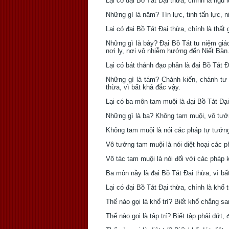
Lại có đại Bồ Tát Ðại thừa, chính là ngũ 
Những gì là năm? Tín lực, tinh tấn lực, n
Lại có đại Bồ Tát Ðại thừa, chính là thất 
Những gì là bảy? Ðại Bồ Tát tu niệm giác
nơi ly, nơi vô nhiễm hướng đến Niết Bàn.
Lại có bát thánh đạo phần là đại Bồ Tát Ð
Những gì là tám? Chánh kiến, chánh tư 
thừa, vì bất khả đắc vậy.
Lại có ba môn tam muội là đại Bồ Tát Ðại
Những gì là ba? Không tam muội, vô tướ
Không tam muội là nói các pháp tự tướng
Vô tướng tam muội là nói diệt hoại các p
Vô tác tam muội là nói đối với các pháp 
Ba môn nầy là đại Bồ Tát Ðại thừa, vì bấ
Lại có đại Bồ Tát Ðại thừa, chính là khổ trí, t
Thế nào gọi là khổ trí? Biết khổ chẳng san
Thế nào gọi là tập trí? Biết tập phải dứt, đ