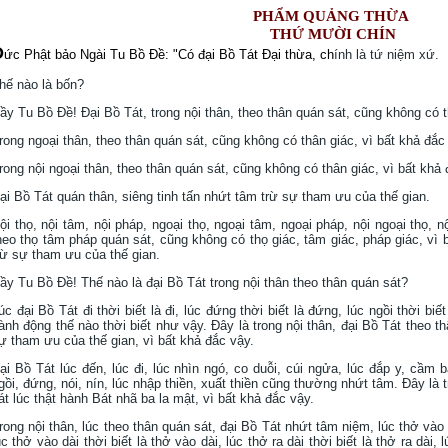
PHẨM QUẢNG THỪA
THỨ MƯỜI CHÍN
Ð
ức Phật bảo Ngài Tu Bồ Ðề: "Có đại Bồ Tát Ðại thừa, ch
ính là tứ niệm xứ.
hế nào là bốn?
ầy Tu Bồ Ðề! Ðại Bồ Tát, trong nội thân, theo thân quán sát, cũng không có t
rong ngoại thân, theo thân quán sát, cũng không có thân giác, vì bất khả đắc
rong nội ngoại thân, theo thân quán sát, cũng không có thân giác, vì bất khả 
ại Bồ Tát quán thân, siêng tinh tấn nhứt tâm trừ sự tham ưu của thế gian.
ội thọ, nội tâm, nội pháp, ngoại thọ, ngoại tâm, ngoại pháp, nội ngoại thọ, n
heo thọ tâm pháp quán sát, cũng không có thọ giác, tâm giác, pháp giác, vì 
rừ sự tham ưu của thế gian.
ầy Tu Bồ Ðề! Thế nào là đại Bồ Tát trong nội thân theo thân quán sát?
úc đại Bồ Tát đi thời biết là đi, lúc đứng thời biết là đứng, lúc ngồi thời biế
ành động thế nào thời biết như vậy. Ðây là trong nội thân, đại Bồ Tát theo th
ự tham ưu của thế gian, vì bất khả đắc vậy.
ại Bồ Tát lúc đến, lúc đi, lúc nhìn ngó, co duỗi, cúi ngửa, lúc đắp y, cầm b
gồi, đứng, nói, nín, lúc nhập thiền, xuất thiền cũng thường nhứt tâm. Ðây là 
át lúc thật hành Bát nhã ba la mật, vì bất khả đắc vậy.
rong nội thân, lúc theo thân quán sát, đại Bồ Tát nhứt tâm niệm, lúc thở vào bi
úc thở vào dài thời biết là thở vào dài, lúc thở ra dài thời biết là thở ra dài,