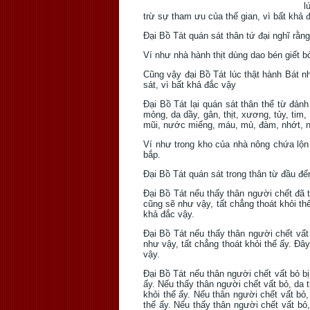
l
trừ sự tham ưu của thế gian, vì bất khả 
Ðại Bồ Tát quán sát thân tứ đại nghĩ rằng 
Ví như nhà hành thịt dùng dao bén giết b
Cũng vậy đại Bồ Tát lúc thật hành Bát nhã
sát, vì bất khả đắc vậy
Ðại Bồ Tát lại quán sát thân thể từ đảnh
mỏng, da dầy, gân, thịt, xương, tủy, tim,
mũi, nước miếng, máu, mủ, đàm, nhớt, n
Ví như trong kho của nhà nông chứa lộn l
bắp.
Ðại Bồ Tát quán sát trong thân từ đầu đến
Ðại Bồ Tát nếu thấy thân người chết đã t
cũng sẽ như vậy, tất chẳng thoát khỏi thế
khả đắc vậy.
Ðại Bồ Tát nếu thấy thân người chết vất 
như vậy, tất chẳng thoát khỏi thế ấy. Ðây
vậy.
Ðại Bồ Tát nếu thân người chết vất bỏ bị 
ấy. Nếu thấy thân người chết vất bỏ, da t
khỏi thế ấy. Nếu thân người chết vất bỏ,
thế ấy. Nếu thấy thân người chết vất bỏ