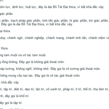
lực.
iệm lực, định lực, huệ lực, đây là đại Bồ Tát Ðại thừa, vì bất khả đắc vậy.
giác phần.
 phần, trạch pháp giác phần, tinh tấn giác phần, hỉ giác phần, trừ giác phầ
 Ðây gọi là đại Bồ Tát Ðại thừa, vì bất khả đắc vậy.
ại thừa.
duy, chánh ngữ, chánh nghiệp, chánh mạng, chánh tinh tấn, chánh niệm và
 thừa.
ng tam muội và vô tác tam muội.
 rỗng không. Ðây gọi là không giải thoát môn.
háp tướng, không nghĩ, không nhớ. Ðây gọi là vô tướng giải thoát môn.
không mong cầu tạo tác. Ðây gọi là vô tác giải thoát môn.
t khả đắc vậy.
ập trí, diệt trí, đạo trí, tận trí, vô sanh trí, pháp trí, tỉ trí, thế trí, tha tâm trí
h, đây gọi là khổ trí.
ây gọi là tập trí.