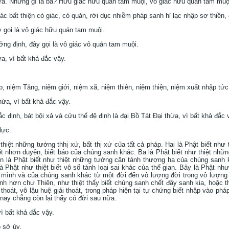
hừa. Những gì là ba? Hữu giác hữu quán tám muội, vô giác hữu quán tam muộ
 bất thiện có giác, có quán, rời dục nhiễm pháp sanh hỉ lạc nhập sơ thiền,
y gọi là vô giác hữu quán tam muội.
ởng định, đây gọi là vô giác vô quán tam muội.
a, vì bất khả đắc vậy.
 niệm Tăng, niệm giới, niệm xã, niệm thiên, niệm thiện, niệm xuất nhập tức
ừa, vì bất khả đắc vậy.
ắc định, bát bội xả và cửu thế đệ định là đại Bồ Tát Ðại thừa, vì bất khả đắc 
lực.
hiệt những tướng thhị xứ, bất thị xứ của tất cả pháp. Hai là Phật biết như
ết nhơn duyên, biết báo của chúng sanh khác. Ba là Phật biết như thiệt nhữn
Bốn là Phật biết như thiệt những tướng căn tánh thượng hạ của chúng sanh 
à Phật như thiệt biết vô số tánh loại sai khác của thế gian. Bảy là Phật như
a mình và của chúng sanh khác từ một đời đến vô lượng đời trong vô lượn
ịnh hơn chư Thiên, như thiệt thấy biết chúng sanh chết đây sanh kia, hoặc t
 thoát, vô lậu huệ giải thoát, trong pháp hiện tại tự chứng biết nhập vào phá
nay chẳng còn lại thấy có đời sau nữa.
vì bất khả đắc vậy.
ô sở úy.