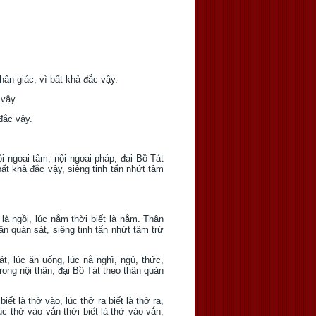
hân giác, vì bất khả đắc vậy.
 vậy.
đắc vậy.
ội ngoại tâm, nội ngoại pháp, đại Bồ Tát
bất khả đắc vậy, siêng tinh tấn nhứt tâm
t là ngồi, lúc nằm thời biết là nằm. Thân
ân quán sát, siêng tinh tấn nhứt tâm trừ
át, lúc ăn uống, lúc nằ nghĩ, ngủ, thức,
trong nội thân, đại Bồ Tát theo thân quán
ết là thở vào, lúc thở ra biết là thở ra,
 lúc thở vào vắn thời biết là thở vào vắn,