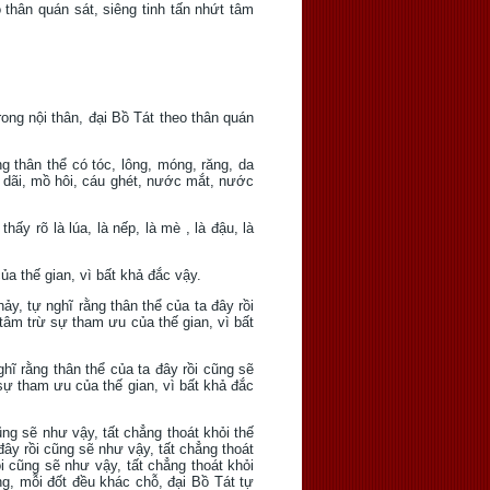
eo thân quán sát, siêng tinh tấn nhứt tâm
rong nội thân, đại Bồ Tát theo thân quán
g thân thể có tóc, lông, móng, răng, da
ân dãi, mồ hôi, cáu ghét, nước mắt, nước
y rõ là lúa, là nếp, là mè , là đậu, là
ủa thế gian, vì bất khả đắc vậy.
y, tự nghĩ rằng thân thể của ta đây rồi
 tâm trừ sự tham ưu của thế gian, vì bất
ghĩ rằng thân thể của ta đây rồi cũng sẽ
 sự tham ưu của thế gian, vì bất khả đắc
cũng sẽ như vậy, tất chẳng thoát khỏi thế
 đây rồi cũng sẽ như vậy, tất chẳng thoát
ồi cũng sẽ như vậy, tất chẳng thoát khỏi
ng, mỗi đốt đều khác chỗ, đại Bồ Tát tự