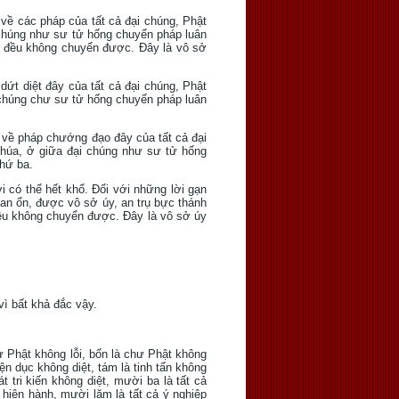
i về các pháp của tất cả đại chúng, Phật
 chúng như sư tử hống chuyển pháp luân
 đều không chuyển được. Ðây là vô sở
o dứt diệt đây của tất cả đại chúng, Phật
 chúng chư sư tử hống chuyển pháp luân
ệt về pháp chướng đạo đây của tất cả đại
chúa, ở giữa đại chúng như sư tử hống
hứ ba.
ời có thể hết khổ. Ðối với những lời gạn
 an ổn, được vô sở úy, an trụ bực thánh
đều không chuyển được. Ðây là vô sở úy
 vì bất khả đắc vậy.
ư Phật không lỗi, bốn là chư Phật không
n dục không diệt, tám là tinh tấn không
t tri kiến không diệt, mười ba là tất cả
 hiện hành, mười lăm là tất cả ý nghiệp