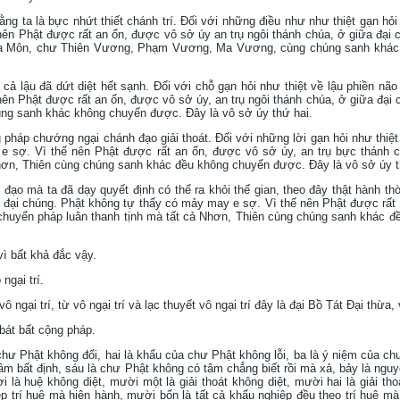
rằng ta là bực nhứt thiết chánh trí. Ðối với những điều như như thiệt gạn hỏ
nên Phật được rất an ổn, được vô sở úy an trụ ngôi thánh chúa, ở giữa đại
 La Môn, chư Thiên Vương, Phạm Vương, Ma Vương, cùng chúng sanh khác
ất cả lậu đã dứt diệt hết sạnh. Ðối với chỗ gạn hỏi như thiệt về lậu phiền nã
ên Phật được rất an ổn, được vô sở úy, an trụ ngôi thánh chúa, ở giữa đại
húng sanh khác không chuyển được. Ðây là vô sở úy thứ hai.
ng pháp chướng ngại chánh đạo giải thoát. Ðối với những lời gạn hỏi như thi
e sợ. Vì thế nên Phật được rất an ổn, được vô sở úy, an trụ bực thánh 
Nhơn, Thiên cùng chúng sanh khác đều không chuyển được. Ðây là vô sở úy t
h đạo mà ta đã dạy quyết định có thể ra khỏi thế gian, theo đây thật hành th
cả đại chúng. Phật không tự thấy có mảy may e sợ. Vì thế nên Phật được rất
chuyển pháp luân thanh tịnh mà tất cả Nhơn, Thiên cùng chúng sanh khác 
vì bất khả đắc vậy.
ngại trí.
ô ngại trí, từ vô ngại trí và lạc thuyết vô ngại trí đây là đại Bồ Tát Ðại thừa,
 bát bất cộng pháp.
hư Phật không đổi, hai là khẩu của chư Phật không lỗi, ba là ý niệm của ch
m bất định, sáu là chư Phật không có tâm chẳng biết rồi mà xả, bảy là nguyệ
 là huệ không diệt, mười một là giải thoát không diệt, mười hai là giải thoá
p trí huệ mà hiện hành, mười bốn là tất cả khẩu nghiệp đều theo trí huệ mà