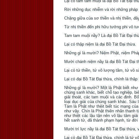
Lại có tam tam muội là đại Bồ Tát Ðại t
Rời những dục nhiễm và rời những pháp ác
Chặng giữa của sơ thiền và nhị thiền, đâ
Từ nhị thiền đến phi hữu tưởng phi vô tư
Tam tam muội nầy? Là đại Bồ Tát Ðại thừ
Lại có thập niệm là đại Bồ Tát Ðại thừa.
Những gì là mười? Niệm Phật, niệm Pháp,
Mười chánh niệm nầy là đại Bồ Tát Ðại th
Lại có tứ thiền, tứ vô lượng tâm, tứ vô s
Lại có đại Bồ Tát Ðại thừa, chính là thập 
Những gì là mười? Một là Phật biết như t
chúng sanh khác, biết chỗ tạo nghiệp, bi
giải thoát, các tam muội và các định. 
loại dục giải của chúng sanh khác. Sáu l
Tám là Phật như thệit biết túc mạng củ
như vậy. Chín là Phật thiên nhãn thanh t
như thiệt các lậu tận nên vô lậu tâm giải
hết sanh tử, đã thành phạm hạnh, từ đời 
Mười trí lực nầy là đại Bồ Tát Ðại thừa, 
Lại có đại Bồ Tát Ðại thừa, chính là tứ v