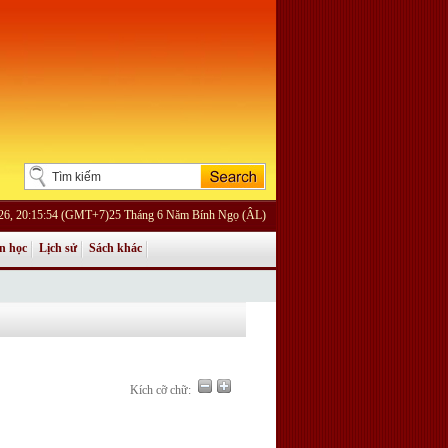
026, 20:15:54 (GMT+7)25 Tháng 6 Năm Bính Ngọ (ÂL)
n học
Lịch sử
Sách khác
Kích cỡ chữ: