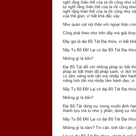
nghĩ rằng thân thể của ta rồi cũng như v
tự nghĩ rằng thân thể của ta rồi cũng như
nghĩ rằng thân thể của ta rồi cũng như vậ
của thế gian, vì bất khả đắc vậy.
Như quán sát nội thân với ngoại thân cùn
Cũng phải theo như trên đây mà giải thu
Ðây gọi là đại Bồ Tát Ðại thừa, vì bất kh
Nầy Tu Bồ Ðề! Lại có đại Bồ Tát Ðại thừa
Những gì là bốn?
Ðại Bồ Tát đối với những pháp ác bất t
pháp ác bất thiện đã pháp sanh, vì dứt 
có tâm siêng tinh tấn mà nhiếp tâm hàn
siêng tinh tấn mà nhiếp tâm hành đạo, vì 
Nầy Tu Bồ Ðề! Lại có đại Bồ Tát Ðại thừa
Những gì là bốn?
Ðại Bồ Tát dùng sự mong muốn định hạnh
thành tựu mà tu như ý phần, dùng sự nhứt
Nầy Tu Bồ Ðề! Lại có đại Bồ Tát Ðại thừa
Những gì là năm? Tín căn, tinh tấn căn, 