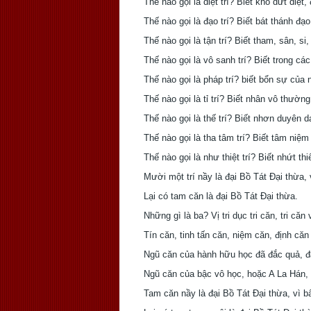
Thế nào gọi là diệt trí? Biết khổ dứt diệt, đ
Thế nào gọi là đạo trí? Biết bát thánh đạo 
Thế nào gọi là tận trí? Biết tham, sân, si, 
Thế nào gọi là vô sanh trí? Biết trong các
Thế nào gọi là pháp trí? biết bổn sự của n
Thế nào gọi là tỉ trí? Biết nhân vô thườn
Thế nào gọi là thế trí? Biết nhơn duyên da
Thế nào gọi là tha tâm trí? Biết tâm niệ
Thế nào gọi là như thiệt trí? Biết nhứt thi
Mười một trí nầy là đại Bồ Tát Ðại thừa, 
Lại có tam căn là đại Bồ Tát Ðại thừa.
Những gì là ba? Vị tri dục tri căn, tri căn 
Tín căn, tinh tấn căn, niệm căn, định că
Ngũ căn của hành hữu học đã đắc quả, đây
Ngũ căn của bậc vô học, hoặc A La Hán, B
Tam căn nầy là đại Bồ Tát Ðại thừa, vì b