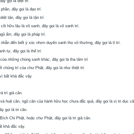
ây gọi là diệt trí.
phần, đây gọi là đạo trí.
diệt tận, đây gọi là tận trí.
 cõi hữu lậu là vô sanh, đây gọi là vô sanh trí.
gũ ấm, đây gọi là pháp trí.
g nhẫn đến biết ý xúc nhơn duyên sanh thọ vô thường, đây gọi là tỉ trí.
nh tự, đây gọi là thế trí.
m của những chúng sanh khác, đây gọi là tha tâm trí
ết chủng trí của chư Phật, đây gọi là như thiệt trí.
vì bất khả đắc vậy.
và trí giả căn.
n và huệ căn, ngũ căn của hành hữu học chưa đắc quả, đây gọi là vị tri dục că
 gọi là tri căn.
ích Chi Phật, hoặc chư Phật, đây gọi là trí giả căn.
ất khả đắc vậy.