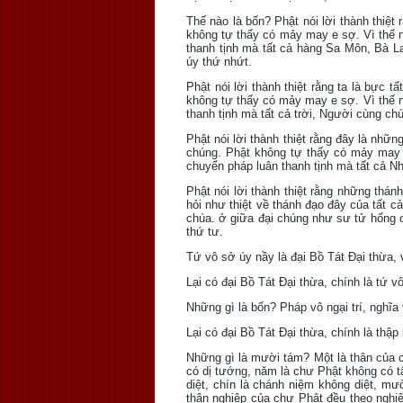
Thế nào là bốn? Phật nói lời thành thiệt 
không tự thấy có mảy may e sợ. Vì thế 
thanh tịnh mà tất cả hàng Sa Môn, Bà
úy thứ nhứt.
Phật nói lời thành thiệt rằng ta là bực t
không tự thấy có mảy may e sợ. Vì thế n
thanh tịnh mà tất cả trời, Người cùng c
Phật nói lời thành thiệt rằng đây là nhữ
chúng. Phật không tự thấy có mảy may 
chuyển pháp luân thanh tịnh mà tất cả 
Phật nói lời thành thiệt rằng những thán
hỏi như thiệt về thánh đạo đây của tất 
chúa. ở giữa đại chúng như sư tử hống 
thứ tư.
Tứ vô sở úy nầy là đại Bồ Tát Ðại thừa, 
Lại có đại Bồ Tát Ðại thừa, chính là tứ vô 
Những gì là bốn? Pháp vô ngại trí, nghĩa v
Lại có đại Bồ Tát Ðại thừa, chính là thập
Những gì là mười tám? Một là thân của c
có dị tướng, năm là chư Phật không có tâ
diệt, chín là chánh niệm không diệt, mười
thân nghiệp của chư Phật đều theo nghiệ