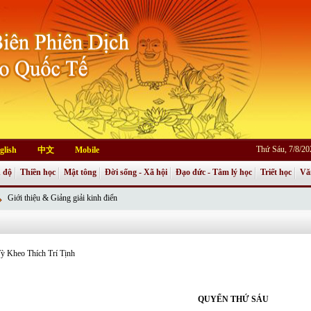
Thứ Sáu, 7/8/2
glish
中文
Mobile
 độ
Thiền học
Mật tông
Đời sống - Xã hội
Đạo đức - Tâm lý học
Triết học
Vă
Giới thiệu & Giảng giải kinh điển
ỳ Kheo Thích Trí Tịnh
QUYỂN THỨ SÁU