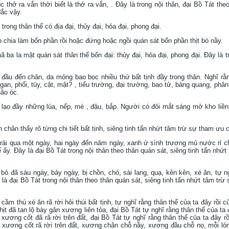
úc thở ra vắn thời biết là thở ra vắn, . Ðây là trong nội thân, đại Bồ Tát th
đắc vậy.
trong thân thể có địa đại, thủy đại, hỏa đại, phong đại.
ò chia làm bốn phần rồi hoặc đứng hoặc ngồi quán sát bốn phần thịt bò nầy.
 ba la mật quán sát thân thể bốn đại: thủy đại, hỏa đại, phong đại. Ðây là t
 đầu đến chân, da mỏng bao bọc nhiều thứ bất tịnh đầy trong thân. Nghĩ rằn
 gan, phổi, tùy, cật, mật? , tiểu trường, đại trường, bao tử, bàng quang, ph
ão óc.
ạo đầy những lúa, nếp, mè , đậu, bắp. Người có đôi mắt sáng mở kho liền thấ
 chân thấy rõ từng chi tiết bất tịnh, siêng tinh tấn nhứt tâm trừ sự tham ưu c
rải qua một ngày, hai ngày đến năm ngày, xanh ứ sình trương mủ nước rỉ chả
 ấy. Ðây là đại Bồ Tát trong nội thân theo thân quán sát, siêng tinh tấn nhứt
bỏ đã sáu ngày, bảy ngày, bị chồn, chó, sài lang, quạ, kên kên, xé ăn, tự n
 là đại Bồ Tát trong nội thân theo thân quán sát, siêng tinh tấn nhứt tâm trừ
cầm thú xé ăn rã rời hôi thúi bất tịnh, tự nghĩ rằng thân thể của ta đây rồi 
hịt đã tan lộ bày gân xương liên tỏa, đại Bồ Tát tự nghĩ rằng thân thể của ta
 xương cốt đã rã rời trên đất, đại Bồ Tát tự nghĩ rằng thân thể của ta đây r
, xương cốt rã rời trên đất, xương chân chỗ nầy, xương đầu chỗ nọ, mỗi ló