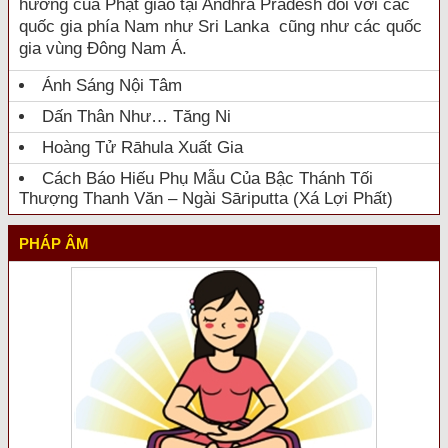
hưởng của Phật giáo tại Andhra Pradesh đối với các
quốc gia phía Nam như Sri Lanka cũng như các quốc
gia vùng Đông Nam Á.
Ánh Sáng Nội Tâm
Dấn Thân Như… Tăng Ni
Hoàng Tử Rāhula Xuất Gia
Cách Báo Hiếu Phụ Mẫu Của Bậc Thánh Tối
Thượng Thanh Văn – Ngài Sāriputta (Xá Lợi Phất)
PHÁP ÂM