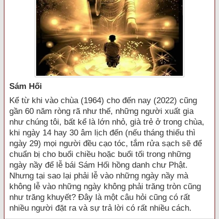
Sám Hối
Kể từ khi vào chùa (1964) cho đến nay (2022) cũng
gần 60 năm ròng rã như thế, những người xuất gia
như chúng tôi, bất kể là lớn nhỏ, già trẻ ở trong chùa,
khi ngày 14 hay 30 âm lịch đến (nếu tháng thiếu thì
ngày 29) mọi người đều cạo tóc, tắm rửa sạch sẽ để
chuẩn bị cho buổi chiều hoặc buổi tối trong những
ngày nầy để lễ bái Sám Hối hồng danh chư Phật.
Nhưng tại sao lại phải lễ vào những ngày nầy mà
không lễ vào những ngày không phải trăng tròn cũng
như trăng khuyết? Đây là một câu hỏi cũng có rất
nhiều người đặt ra và sự trả lời có rất nhiều cách.