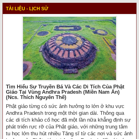
TÀI LIỆU - LỊCH SỬ
Tìm Hiểu Sự Truyền Bá Và Các Di Tích Của Phật
Giáo Tại Vùng Andhra Pradesh (miền Nam Ấn)
(ncs. Thích Nguyên Thế)
Phật giáo từng có sức ảnh hưởng to lớn ở khu vực
Andhra Pradesh trong một thời gian dài. Thông qua
các di tích khảo cổ học đã một lần nữa khẳng định sự
phát triển rực rỡ của Phật giáo, với những trung tâm
tu học lớn thu hút nhiều Tăng sĩ từ các nơi và sức ảnh