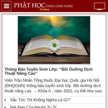
Thông Báo Tuyển Sinh Lớp: “bồi Dưỡng Dịch
Thuật Nâng Cao”
Viện Trần Nhân Tông thuộc Đại học Quốc gia Hà Nội
(ĐHQGHN) thông báo tuyển sinh lớp Bồi dưỡng dịch
thuật nâng cao – Khóa II , năm 2022, cụ thể như sau:
Sắc Tức Thị Không Nghĩa Là Gì?
Nét Đẹp Của Người Tu Sĩ