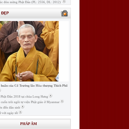
úc đón mừng Phật Đản (PL: 2556, DL: 2012)
H ĐẸP
i huấn của Cố Trưởng lão Hòa thượng Thích Phổ
ễ Phật Đản 2018 tại chùa Long Hưng
t cuốn trôi ngôi tự viện Phật giáo ở Myanmar
ện đến đản sinh
ử với ngày tết
PHÁP ÂM