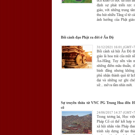
tích khảo cổ học đã một l
định sự phát triển rực 
giáo, với những trung tâ
thu hút nhiều Tăng sĩ từ cá
ảnh hưởng của Phật giáo
Pradesh đối với các qu
Nam như Sri Lanka cũ
quốc gia vùng Đông Nam 
Bối cảnh đạo Phật ra đời ở Ấn Ðộ
31/12/2021 16:01 (GMT+7
Bối cảnh xã hội Ấn Độ th
giáo là hoa trái của một 
Ấn-Hằng. Tuy nền văn m
những điểm mâu thuẫn, dị
bình đẳng nhưng không
phủ nhận thành quả từ lịc
đại và những sự ghi ché
sử... mở ra tầm nhìn mới.
Sự truyền thừa từ VNC PG Trung Hoa đến 
cổ
24/06/2017 14:37 (GMT+7
Trong tương lai, Học việ
Pháp Cổ có thể kết hợp v
xã hội nhân văn Pháp đan
trình xây dựng để tạo th