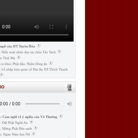
 ngữ của HT Tuyên Hóa
: Hiến máu nhân đạo tại chùa Tảo Sách
n Tình Mẹ
 ca khúc Phật đản: Niệm hồng ân
: Lễ nhập kim quan cố Đại lão HT.Thích Thanh
IO
: Cảm nghĩ về ý nghĩa của Vô Thường
: Đất Phật Nghệ An
: Mừng Phật Đản sanh
m: Ngàn Năm Sen Nở