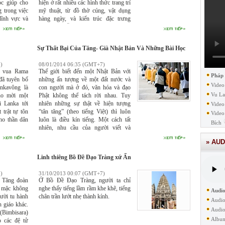
ọc giúp cho
hiện ở rất nhiều các hình thức trang trí
thì rất có thể
g trong việc
mỹ thuật, từ đồ thờ cúng, vật dụng
 những khó
lĩnh vực và
hàng ngày, và kiến trúc đặc trưng
g người mới
tạo một đội
riêng cho mỗi thời kỳ lịch sử dân tộc.
 câu thơ đã
 lực nghiên
n lĩnh chỉnh
Sự Thất Bại Của Tăng- Già Nhật Bản Và Những Bài Học
 nên một đội
hội với tinh
)
08/01/2014 06:35 (GMT+7)
, vua Rama
Thế giới biết đến một Nhật Bản với
Pháp
đã tuyên bố
những ấn tượng về một đất nước và
Video
nkavông là
con người mà ở đó, văn hóa và đạo
Vu La
ho mời một
Phật không thể tách rời nhau. Tuy
i Lanka tới
nhiên những sự thật về hiện tượng
Video
 trật tự tôn
“tân tăng” (theo tiếng Việt) thì luôn
Video
cho thần dân
luôn là điều kín tiếng. Một cách tất
Bích
nhiên, nhu cầu của người viết và
người đọc thường hướng đến những
» AUD
điều mà khi bàn đến là để tìm ra cái có
thể học hỏi, những thứ không nên học
Linh thiêng Bồ Đề Đạo Tràng xứ Ấn
hỏi thì cũng không nên đọc và cũng
không nên viết ra.
)
31/10/2013 00:07 (GMT+7)
, Tăng đoàn
Ở Bồ Đề Đạo Tràng, người ta chỉ
n mặc không
nghe thấy tiếng lầm rầm khe khẽ, tiếng
Audio
gười tu hành
chân trần lướt nhẹ thành kính.
Audio
n giáo khác.
Audio
(Bimbisara)
Albu
o các đệ tử