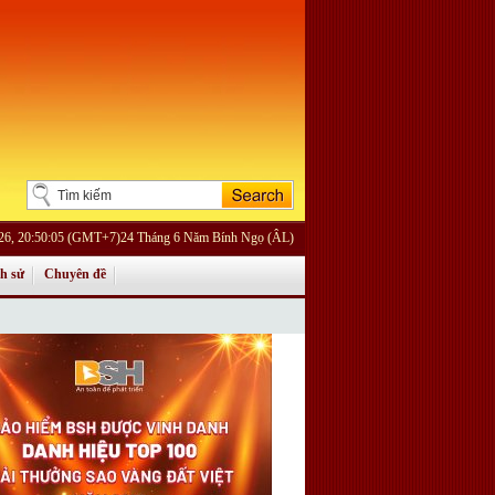
26, 20:50:05 (GMT+7)24 Tháng 6 Năm Bính Ngọ (ÂL)
ch sử
Chuyên đề