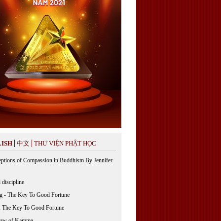
ISH
中文
THƯ VIỆN PHẬT HỌC
ptions of Compassion in Buddhism By Jennifer
 discipline
g - The Key To Good Fortune
: The Key To Good Fortune
Law of Kamma