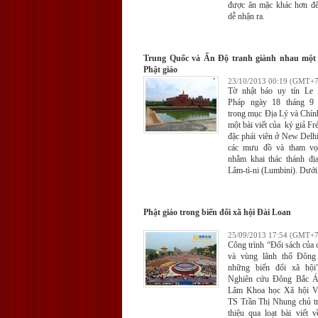
được ăn mặc khác hơn đ
dễ nhận ra.
Trung Quốc và Ấn Độ tranh giành nhau một 
Phật giáo
23/10/2013 00:19 (GMT+7
Tờ nhật báo uy tín Le
Pháp ngày 18 tháng 9
trong mục Địa Lý và Chín
một bài viết của ký giả Fr
đặc phái viên ở New Delhi
các mưu đồ và tham vọ
nhằm khai thác thánh đị
Lâm-tì-ni (Lumbini). Dưới
chuyển ngữ.
Phật giáo trong biến đổi xã hội Đài Loan
25/09/2013 17:54 (GMT+7
Công trình “Đối sách của 
và vùng lãnh thổ Đôn
những biến đổi xã hội
Nghiên cứu Đông Bắc Á
Lâm Khoa học Xã hội V
TS Trần Thị Nhung chủ tr
thiệu qua loạt bài viết 