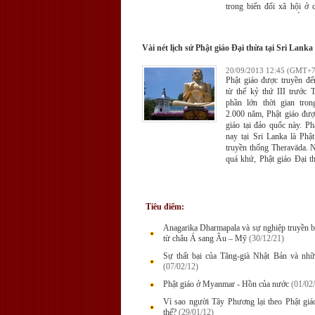
trong biến đổi xã hội ở 
lãnh thổ Đông Bắc Á của
tuy có đề cập đến nhiều 
xã hội ở Đài Loan, như
Vài nét lịch sử Phật giáo Đại thừa tại Sri Lanka
không nói đến biến đổi tô
Loan.
20/09/2013 12:45 (GMT+7
Phật giáo được truyền đế
từ thế kỷ thứ III trước 
phần lớn thời gian tro
2.000 năm, Phật giáo đư
giáo tại đảo quốc này. Ph
nay tại Sri Lanka là Phậ
truyền thống Theravāda. 
quá khứ, Phật giáo Đại t
tồn tại và ít nhiều ảnh hưở
sống tín ngưỡng và tâm li
dân Sri Lanka gần 1.000 n
Tiêu điểm:
Anagarika Dharmapala và sự nghiệp truyền b
từ châu Á sang Âu – Mỹ
(30/12/21)
Sự thất bại của Tăng-già Nhật Bản và nhữ
(07/02/12)
Phật giáo ở Myanmar - Hồn của nước
(01/02
Vì sao người Tây Phương lại theo Phật gi
thế?
(29/01/12)