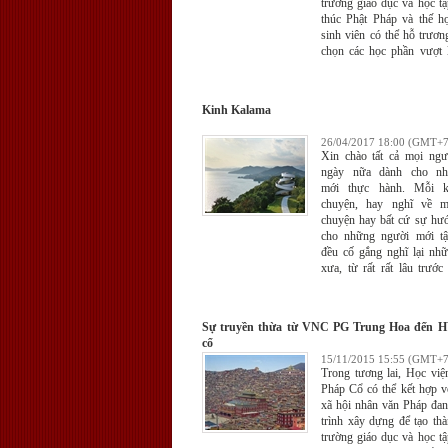
trường giáo dục và học tậ
thúc Phật Pháp và thế h
sinh viên có thể hỗ trươn
chọn các học phần vượt 
học hai văn bằng để đào 
ngũ nhân tài đầy đủ năng
cứu tu tập Phật học và bả
Kinh Kalama
hợp tri thức khoa học tạo
ngũ nhân lực phục vụ xã 
26/04/2017 18:00 (GMT+7
thần tôn giáo hoàn bị.
Xin chào tất cả mọi ngư
ngày nữa dành cho nh
mới thực hành. Mỗi k
chuyện, hay nghĩ về m
chuyện hay bất cứ sự hư
cho những người mới tập
đều cố gắng nghĩ lại nh
xưa, từ rất rất lâu trước 
sống ở Miến Điện và m
bước chân vào đạo, chậ
hành thiền. Bởi vì các b
Sự truyền thừa từ VNC PG Trung Hoa đến 
điều đó rất quan trọng. Có
cổ
được một bài thơ của
15/11/2015 15:55 (GMT+7
sư Nhật Bản, nó nhắc nhở
Trong tương lai, Học việ
trọng phải nghĩ lại những
Pháp Cổ có thể kết hợp v
ấy mình đã như thế nào.
xã hội nhân văn Pháp đan
một câu như sau: “Đã có 
trình xây dựng để tạo th
trẻ, từ lâu thật lâu trước 
trường giáo dục và học tậ
nếu tôi nói chuyện với các