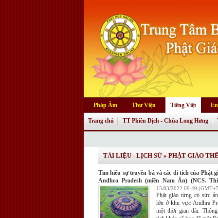
Pháp Âm
Thư Viện
Tiếng Việt
En
Trang chủ
TT Phiên Dịch - Chùa Long Hưng
TÀI LIỆU - LỊCH SỬ
»
PHẬT GIÁO THẾ
Tìm hiểu sự truyền bá và các di tích của Phật g
Andhra Pradesh (miền Nam Ấn) (NCS. Th
Thế)
15/03/2022 09:49 (GMT+7
Phật giáo từng có sức ả
lớn ở khu vực Andhra Pr
một thời gian dài. Thông