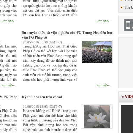
p đầy đủ tri
minh Trung Quốc trong một nỗ lực tái
ọc giúp cho
tạo quốc giacủa họ theo những khuôn
The 
g trong việc
nét của đại lục. Việc chấp nhận diện
lĩnh vực và
lớn văn hóa Trung Quốc đạt tới đỉnh
tạo một đội
điểm của nó vào thời kỳ Nara (奈良
 lực nghiên
Nại Lương, 710-794), khi mà kinh đô
n lĩnh chỉnh
mới của nó được xây dựng phỏng
Sự truyền thừa từ viện nghiên cứu PG Trung Hoa đến học
 nên một đội
theo trung tâm chính quyền của Trung
viện PG Pháp cổ
hội với tinh
Quốc.
)
23/05/2016 08:38 (GMT+7)
ời. Lại một
Trong tương lai, Học viện Phật Giáo
ững người
Pháp Cổ có thể kết hợp với Học viện
hi tôi nói
xã hội nhân văn Pháp đang trong quá
ột bài nói
trình xây dựng để tạo thành một môi
ớng dẫn nào
trường giáo dục và học tập đầy đủ tri
 thiền, tôi
thúc Phật Pháp và thế học giúp cho
ững ngày xa
sinh viên có thể hỗ trương trong việc
kia, khi tôi
chọn các học phần vượt lĩnh vực và
ới bắt đầu
học hai văn bằng để đào tạo một đội
p chững tập
ngũ nhân tài đầy đủ năng lực nghiên
ạn biết đấy,
cứu tu tập Phật học và bản lĩnh chỉnh
» VID
HV PG Pháp
Kỳ thú hoa sen trên cổ vật
 lần tôi đọc
hợp tri thức khoa học tạo nên một đội
 một thiền
ngũ nhân lực phục vụ xã hội với tinh
)
09/06/2015 13:03 (GMT+7)
 tôi sự quan
thần tôn giáo hoàn bị.
n Phật Giáo
Hoa sen không chỉ là biểu tượng của
 thời xa xưa
ới Học viện
Phật giáo, mà còn thể hiện cho khát
 Bài thơ có
g trong quá
vọng hướng thượng của dân tộc Việt.
lần tôi còn
ành một môi
Bởi vậy, hình tượng hoa sen trong
kia”. Vì vậy,
p đầy đủ tri
nghệ thuật tạo hình ở nước ta được thể
 bạn từ thực