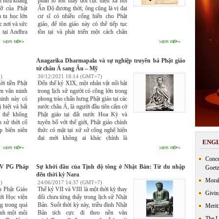
ần nữa khẳng
phần to lớn thay đổi cục diện xã hội
rỡ của Phật
Ấn Độ đương thời; ông cũng là vị đại
m tu học lớn
cư sĩ có nhiều cống hiến cho Phật
c nơi và sức
giáo, để tôn giáo này có thể tiếp tục
 tại Andhra
tồn tại và phát triển một cách chân
ốc gia phía
chính, vững vàng giữa những làn
ng như các
sóng phong hóa của các hệ tư tưởng
Á.
Ấn Độ đã “cố thủ” qua hàng nghìn
Anagarika Dharmapala và sự nghiệp truyền bá Phật giáo
năm.
từ châu Á sang Âu – Mỹ
)
30/12/2021 18:14 (GMT+7)
ời tiền Phật
Đến thế kỷ XIX, một nhân vật nổi bật
nền văn minh
trong lịch sử người có công lớn trong
inh này có
phong trào chấn hưng Phật giáo tại các
 biệt và bất
nước châu Á, là người đầu tiên cấm cờ
 thể không
Phật giáo tại đất nước Hoa Kỳ và
h sử thời cổ
tuyên bố với thế giới, Phật giáo chính
p biên niên
thức có mặt tại xứ sở công nghệ hiện
đại mới không ai khác chính là
ENGL
Anagarika Dharmapala. Sự đóng góp
của Dharmapala trong sự nghiệp
Conce
truyền chính pháp từ Đông sang Tây
HV PG Pháp
Sự khởi đầu của Tịnh độ tông ở Nhật Bản: Từ du nhập
Goetz
đã để lại cho đàn hậu học một tiếng
đến thời kỳ Nara
chuông thức tỉnh. Xuất phát từ lòng
Moral
)
24/06/2017 14:37 (GMT+7)
kính ngưỡng, ông đã dành trọn đời
n Phật Giáo
Thế kỷ VII và VIII là một thời kỳ thay
mình cho sự nghiệp phục hưng Phật
Givin
ới Học viện
đổi chưa từng thấy trong lịch sử Nhật
giáo.
g trong quá
Bản. Suốt thời kỳ này, triều đình Nhật
Merit
ành một môi
Bản tích cực đi theo nền văn
The 