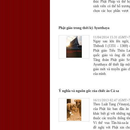
thúc Phật Pháp và thế h
tế hiện tại của tôi bây giờ, 
sinh viên có thể hỗ trươn
tôi sẽ không hiểu được
chọn các học phần vượt 
khăn của các bạn – nhữn
học hai văn bằng để đào 
bước chân vào thiền. Một
ngũ nhân tài đầy đủ năng
nhắc nhở tôi điều đó.
cứu tu tập Phật học và bả
Phật giáo trong thời kỳ Ayutthaya
hợp tri thức khoa học tạo
ngũ nhân lực phục vụ xã 
11/04/2014 15:31 (GMT+7
thần tôn giáo hoàn bị.
Ngay sau khi lên ngôi
Thibodi I (1351 - 1369) 
Phật giáo Tiểu Thừa La
quốc giáo và ông đã c
Tăng đoàn Phật giáo Sr
Ayutthaya để thiết lập một
giáo mới và truyền giáo 
của mình.
Ý nghĩa và nguồn gốc của chiếc áo Cà sa
16/11/2013 02:47 (GMT+7
Theo Luật Tạng (Vinaya)
của Phật lúc ban đầu ă
khác biệt gì với những n
thuộc các truyền thống tô
Vì thế vua Tần-bà-sa-la 
đề nghị với Phật xin ch