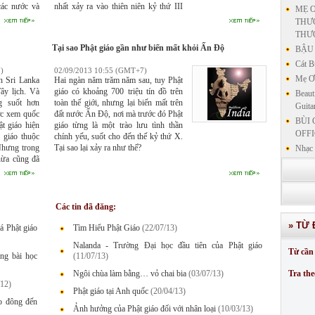
các nước và
nhất xảy ra vào thiên niên kỷ thứ III
MẸ Ơ
 chúng tôi,
và thứ II (tr.TL), với việc phát triển các
THƯƠ
mặt biến đổi
thành phố dọc theo sông Indus, gắn
THƯ
ng hầu như
liền với văn minh Harappan.
Tại sao Phật giáo gần như biến mất khỏi Ấn Độ
BẬU 
n giáo ở Đài
Cát B
)
02/09/2013 10:55 (GMT+7)
Mẹ Ơi
n Sri Lanka
Hai ngàn năm trăm năm sau, tuy Phật
Tây lịch. Và
giáo có khoảng 700 triệu tín đồ trên
Beaut
ng suốt hơn
toàn thế giới, nhưng lại biến mất trên
Guita
ợc xem quốc
đất nước Ấn Độ, nơi mà trước đó Phật
BÙI 
ật giáo hiện
giáo từng là một trào lưu tình thần
OFFI
t giáo thuộc
chính yếu, suốt cho đến thế kỷ thứ X.
Nhưng trong
Tại sao lại xảy ra như thế?
Nhạc 
hừa cũng đã
Nhạc 
ng trong đời
VẤN 
nh của người
KIN
ăm.
LƯU
Các tin đã đăng:
GIẢN
» TỪ 
á Phật giáo
Tìm Hiểu Phật Giáo
(22/07/13)
GIẢ
SƯ 
Nalanda - Trường Đại học đầu tiên của Phật giáo
Từ cần 
ng bài học
(11/07/13)
GIẢN
Ngôi chùa làm bằng… vỏ chai bia
(03/07/13)
Tra the
/12)
Phật giáo tại Anh quốc
(20/04/13)
áo đông đến
Ảnh hưởng của Phật giáo đối với nhân loại
(10/03/13)