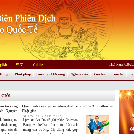
Thứ Năm, 6/8/20
glish
中文
Mobile
Tu tập
Phật pháp
Giáo dục Đời sống
Nghiên cứu
Văn hóa
Tuổi trẻ
Lị
 GIỚI
iáo tại vùng
Quá trình cải đạo và nhận định của cư sĩ Ambedkar về
ích Nguyên
Phật giáo
)
31/12/2021 17:51 (GMT+7)
nh hưởng to
Lịch sử Ấn Độ đã ghi nhận Bhimrao
adesh trong
Ramji Ambedkar như một nhà cách
 qua các di
mạng can trường, đầy dũng khí, góp