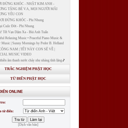
I ĐỪNG KHÓC - NHẬT KIM ANH -
NG TẶNG BÉ V.A, MỌI NGƯỜI MÃI
ƠNG YÊU CON
ƠI ĐỪNG KHÓC - Phi Nhung
ụi Cuộc Đời - Phi Nhung
! Tết Vạn Dặm Xa - Bùi Anh Tuấn
iful Relaxing Music • Peaceful Piano Music &
r Music | Sunny Mornings by Peder B. Helland
CÔNG NAM | TẾT NÀY CON SẼ VỀ |
CIAL MUSIC VIDEO
thiền âm thanh nước chảy nhẹ nhàng tĩnh lặng🎵
thiền lặng tâm
TRẮC NGHIỆM PHẬT HỌC
ĐÁP VÀ BẾ GIẢNG LỚP "GIẢNG GIẢI
H BẢN NGUYỆN CÔNG ĐỨC DƯỢC SƯ
TỪ ĐIỂN PHẬT HỌC
 LY QUANG NHƯ LAI"
G GIẢI KINH DƯỢC SƯ - BÀI 14/ GIẢNG
ĐIỂN ONLINE
I KINH BẢN NGUYỆN CÔNG ĐỨC DƯỢC
LƯU LY QUANG NHƯ LAI
tra:
G GIẢI KINH DƯỢC SƯ
o từ điển:
[Dịch văn bản]