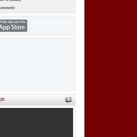
Community
EO