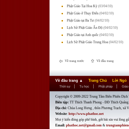
Phật Giáo Tại Hoa Kỳ
(03/04/10)
Phật Giáo ở Thụy Ðiển
(04/02/10)
Phật Giáo tại Ba Tư
(04/02/10)
Lịch Sử Phật Giáo Ấn Ðộ
(04/02/10)
Phật Giáo tại Anh quốc
(04/02/10)
Lịch Sử Phật Giáo Trung Hoa
(04/02/10)
Về trang trước
Về đầu trang
Về đầu trang
▲
Trang Chủ
Lời Ngỏ
Thời sự
Tu học
Phật pháp
Giáo
Copyright © 2009-2022 Trung Tâm Biên Phiên Dịch T
Biên tập:
TT Thích Thanh Phong - ĐĐ Thích Quảng
Địa chỉ:
Chùa Long Hưng , thôn Phương Trạch, xã V
Website
:
http://www.phathoc.net
Mọi ý kiến đóng góp phê bình, gởi bài xin vui lòng gử
Email:
phathoc.net@gmail.com
&
trungtamphien