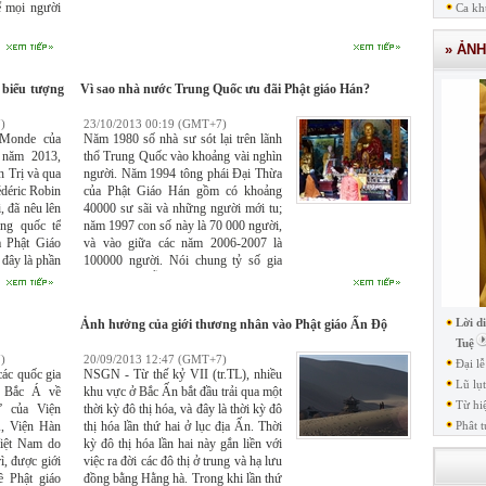
ể mọi người
Ca kh
» ẢN
biểu tượng
Vì sao nhà nước Trung Quốc ưu đãi Phật giáo Hán?
)
23/10/2013 00:19 (GMT+7)
 Monde của
Năm 1980 số nhà sư sót lại trên lãnh
 năm 2013,
thổ Trung Quốc vào khoảng vài nghìn
h Trị và qua
người. Năm 1994 tông phái Đại Thừa
édéric Robin
của Phật Giáo Hán gồm có khoảng
, đã nêu lên
40000 sư sãi và những người mới tu;
ng quốc tế
năm 1997 con số này là 70 000 người,
a Phật Giáo
và vào giữa các năm 2006-2007 là
 đây là phần
100000 người. Nói chung tỷ số gia
tăng là 8% mỗi năm trong khoảng thời
gian từ 1994 đến 2006.
Lời d
Ảnh hưởng của giới thương nhân vào Phật giáo Ấn Độ
Tuệ
)
20/09/2013 12:47 (GMT+7)
Đại l
các quốc gia
NSGN - Từ thế kỷ VII (tr.TL), nhiều
Lũ lụ
g Bắc Á về
khu vực ở Bắc Ấn bắt đầu trải qua một
Từ hi
” của Viện
thời kỳ đô thị hóa, và đây là thời kỳ đô
, Viện Hàn
thị hóa lần thứ hai ở lục địa Ấn. Thời
Phât t
iệt Nam do
kỳ đô thị hóa lần hai này gắn liền với
ì, được giới
việc ra đời các đô thị ở trung và hạ lưu
về Phật giáo
đồng bằng Hằng hà. Trong khi lần thứ