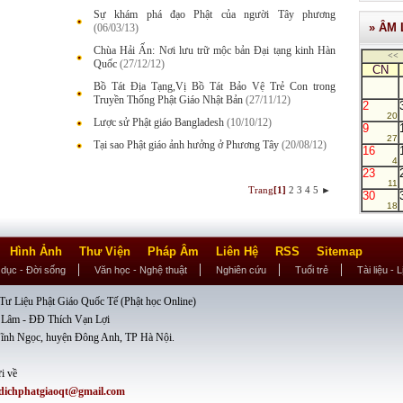
Sự khám phá đạo Phật của người Tây phương
» ÂM 
(06/03/13)
Chùa Hải Ấn: Nơi lưu trữ mộc bản Đại tạng kinh Hàn
<<
Quốc
(27/12/12)
CN
Bồ Tát Địa Tạng,Vị Bồ Tát Bảo Vệ Trẻ Con trong
Truyền Thống Phật Giáo Nhật Bản
(27/11/12)
2
20
Lược sử Phật giáo Bangladesh
(10/10/12)
9
27
Tại sao Phật giáo ảnh hưởng ở Phương Tây
(20/08/12)
16
4
23
11
Trang
[1]
2
3
4
5
►
30
18
Hình Ảnh
Thư Viện
Pháp Âm
Liên Hệ
RSS
Sitemap
 dục - Đời sống
Văn học - Nghệ thuật
Nghiên cứu
Tuổi trẻ
Tài liệu - 
ư Liệu Phật Giáo Quốc Tế (Phật học Online)
 Lâm - ĐĐ Thích Vạn Lợi
ĩnh Ngọc, huyện Đông Anh, TP Hà Nội.
i về
dichphatgiaoqt@gmail.com