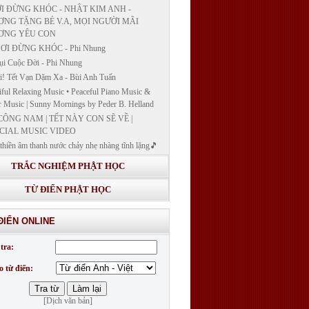
I ĐỪNG KHÓC - NHẬT KIM ANH -
NG TẶNG BÉ V.A, MỌI NGƯỜI MÃI
ƠNG YÊU CON
ƠI ĐỪNG KHÓC - Phi Nhung
ụi Cuộc Đời - Phi Nhung
! Tết Vạn Dặm Xa - Bùi Anh Tuấn
iful Relaxing Music • Peaceful Piano Music &
r Music | Sunny Mornings by Peder B. Helland
CÔNG NAM | TẾT NÀY CON SẼ VỀ |
CIAL MUSIC VIDEO
thiền âm thanh nước chảy nhẹ nhàng tĩnh lặng🎵
thiền lặng tâm
TRẮC NGHIỆM PHẬT HỌC
ĐÁP VÀ BẾ GIẢNG LỚP "GIẢNG GIẢI
H BẢN NGUYỆN CÔNG ĐỨC DƯỢC SƯ
TỪ ĐIỂN PHẬT HỌC
 LY QUANG NHƯ LAI"
G GIẢI KINH DƯỢC SƯ - BÀI 14/ GIẢNG
ĐIỂN ONLINE
I KINH BẢN NGUYỆN CÔNG ĐỨC DƯỢC
LƯU LY QUANG NHƯ LAI
tra:
G GIẢI KINH DƯỢC SƯ
o từ điển:
[Dịch văn bản]