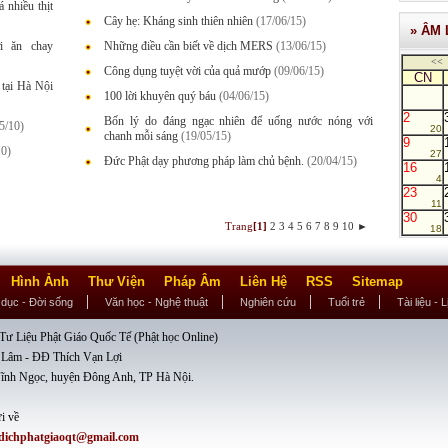
á nhiều thịt
Cây hẹ: Kháng sinh thiên nhiên
(17/06/15)
» ÂM 
i ăn chay
Những điều cần biết về dịch MERS
(13/06/15)
<<
Công dụng tuyệt vời của quả mướp
(09/06/15)
CN
 tại Hà Nội
100 lời khuyên quý báu
(04/06/15)
2
Bốn lý do đáng ngạc nhiên để uống nước nóng với
5/10)
20
chanh mỗi sáng
(19/05/15)
9
10)
27
Đức Phật dạy phương pháp làm chủ bệnh.
(20/04/15)
16
4
23
11
30
Trang
[1]
2
3
4
5
6
7
8
9
10
►
18
Hình Ảnh
Thư Viện
Pháp Âm
Liên Hệ
RSS
Sitemap
 dục - Đời sống
Văn học - Nghệ thuật
Nghiên cứu
Tuổi trẻ
Tài liệu - 
ư Liệu Phật Giáo Quốc Tế (Phật học Online)
 Lâm - ĐĐ Thích Vạn Lợi
ĩnh Ngọc, huyện Đông Anh, TP Hà Nội.
i về
dichphatgiaoqt@gmail.com