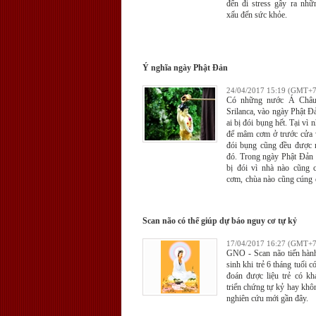
đến đi stress gây ra nhữ
xấu đến sức khỏe.
Ý nghĩa ngày Phật Đản
24/04/2017 15:19 (GMT+7
Có những nước Á Châu
Srilanca, vào ngày Phật 
ai bị đói bụng hết. Tại vì 
để mâm cơm ở trước cửa v
đói bụng cũng đều được
đó. Trong ngày Phật Đản 
bị đói vì nhà nào cũng
cơm, chùa nào cũng cúng
Đây là một truyền thốn
ngàn năm trước, từ thời Đ
Scan não có thể giúp dự báo nguy cơ tự kỷ
17/04/2017 16:27 (GMT+7
GNO - Scan não tiến hành
sinh khi trẻ 6 tháng tuổi c
đoán được liệu trẻ có kh
triển chứng tự kỷ hay khô
nghiên cứu mới gần đây.