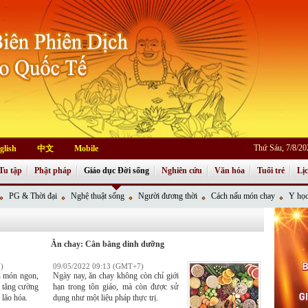
Thứ Sáu, 7/8/2
glish
中文
Mobile
Tu tập
Phật pháp
Giáo dục Đời sống
Nghiên cứu
Văn hóa
Tuổi trẻ
Lị
PG & Thời đại
Nghệ thuật sống
Người đương thời
Cách nấu món chay
Y học
Ăn chay: Cân bằng dinh dưỡng
)
09/05/2022 09:13 (GMT+7)
u món ngon,
Ngày nay, ăn chay không còn chỉ giới
, tăng cường
hạn trong tôn giáo, mà còn được sử
 lão hóa.
dụng như một liệu pháp thực trị.