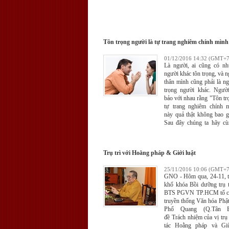
Tôn trọng người là tự trang nghiêm chính mình
01/12/2016 14:32 (GMT+7
Là người, ai cũng có n
người khác tôn trọng, và n
thân mình cũng phải là ng
trọng người khác. Ngườ
bảo với nhau rằng "Tôn tr
tự trang nghiêm chính 
này quả thật không bao g
Sau đây chúng ta hãy cù
một câu chuyện có thật 
xử thật thiện lành, khéo
con người thiện lương, nh
Trụ trì với Hoằng pháp & Giới luật
25/11/2016 10:06 (GMT+7
GNO - Hôm qua, 24-11, 
khổ khóa Bồi dưỡng trụ t
BTS PGVN TP.HCM tổ ch
truyền thống Văn hóa Phật
Phổ Quang (Q.Tân B
đề Trách nhiệm của vị trụ 
tác Hoằng pháp và Gi