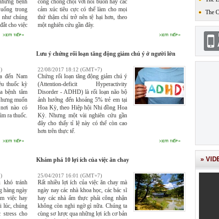
 những bệnh
công chống chọi với nỗi buồn hay các
 uống trong
cảm xúc tiêu cực có thể làm cho mọi
The 
g như chúng
thứ thậm chí trở nên tệ hại hơn, theo
 đắt cho việc
một nghiên cứu gần đây.
uồn cung cấp
ở trong tầm
Lưu ý chứng rối loạn tăng động giảm chú ý ở người lớn
)
22/08/2017 18:12 (GMT+7)
nia đến Nam
Chứng rối loạn tăng động giảm chú ý
iều thuốc kỳ
(Attention-deficit Hyperactivity
ữa bệnh tâm
Disorder - ADHD) là rối loạn não bộ
. Nhưng muốn
ảnh hưởng đến khoảng 5% trẻ em tại
 nơi nào có
Hoa Kỳ, theo Hiệp hội Nhi đồng Hoa
ìm ra thuốc.
Kỳ. Nhưng một vài nghiên cứu gần
đây cho thấy tỉ lệ này có thể còn cao
hơn trên thực tế.
» VID
Khám phá 10 lợi ích của việc ăn chay
)
25/04/2017 16:01 (GMT+7)
 khó tránh
Rất nhiều lợi ích của việc ăn chay mà
ng hàng ngày
ngày nay các nhà khoa học, các bác sĩ
àm việc hay
hay các nhà ẩm thực phải công nhận
i lúc, chúng
không còn nghi ngờ gì nữa. Chúng ta
 stress cho
cùng sơ lược qua những lợi ích cơ bản