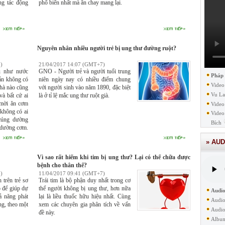
ng tác động
phổ biến nhất mà ăn chay mang lại.
Nguyên nhân nhiều người trẻ bị ung thư đường ruột?
)
21/04/2017 14:07 (GMT+7)
 như nước
GNO - Người trẻ và người tuổi trung
Pháp
Đản không có
niên ngày nay có nhiều điểm chung
Video
nhà nào cũng
với người sinh vào năm 1890, đặc biệt
Vu La
à bất cứ ai
là ở tỉ lệ mắc ung thư ruột già.
 mời ăn cơm
Video
không có ai
Video
 cúng dường
Bích
 dường cơm.
g có từ mấy
» AUD
ức Thế Tôn.
Vì sao rất hiếm khi tim bị ung thư? Lại có thể chữa được
bệnh cho thân thể?
)
11/04/2017 09:41 (GMT+7)
 trên trẻ sơ
Trái tim là bộ phận duy nhất trong cơ
ó để giúp dự
thể người không bị ung thư, hơn nữa
Audio
ả năng phát
lại là liều thuốc hữu hiệu nhất. Cùng
Audio
ng, theo một
xem các chuyên gia phân tích về vấn
Audio
đề này.
Albu