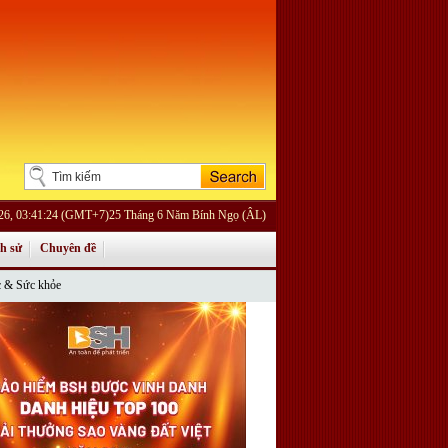
026, 03:41:24 (GMT+7)25 Tháng 6 Năm Bính Ngọ (ÂL)
ch sử
Chuyên đề
 & Sức khỏe