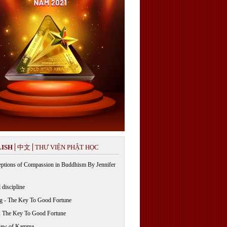
ISH
中文
THƯ VIỆN PHẬT HỌC
ptions of Compassion in Buddhism By Jennifer
 discipline
g - The Key To Good Fortune
: The Key To Good Fortune
Law of Kamma