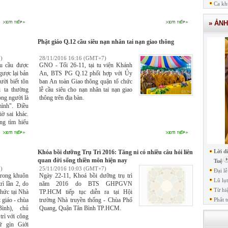
Ca kh
» ẢN
Phật giáo Q.12 cầu siêu nạn nhân tai nạn giao thông
)
28/11/2016 16:16 (GMT+7)
hu cầu được
GNO - Tối 26-11, tại tu viện Khánh
gược lại bản
An, BTS PG Q.12 phối hợp với Ủy
ười biết tôn
ban An toàn Giao thông quận tổ chức
i ta thường
lễ cầu siêu cho nạn nhân tai nạn giao
ọng người là
thông trên địa bàn.
mình". Điều
iờ sai khác.
ng tìm hiểu
về cách ứng
 léo của một
ân hậu.
Lời d
Khóa bồi dưỡng Trụ Trì 2016: Tăng ni có nhiều câu hỏi liên
quan đời sống thiền môn hiện nay
Tuệ
)
25/11/2016 10:03 (GMT+7)
Đại l
trong khuôn
Ngày 22-11, Khoá bồi dưỡng trụ trì
Lũ lụ
rì lần 2, do
năm 2016 do BTS GHPGVN
Từ hi
ức tại Nhà
TP.HCM tiếp tục diễn ra tại Hội
 giáo - chùa
trường Nhà truyền thống - Chùa Phổ
Phât t
ình), chủ
Quang, Quận Tân Bình TP.HCM.
trì với công
ữ gìn Giới