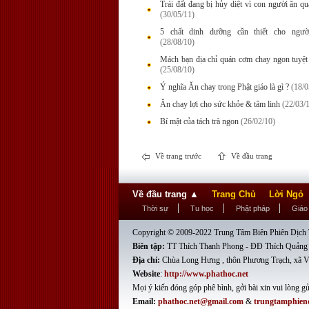
Trái đất đang bị hủy diệt vì con người ăn qu
(30/05/11)
5 chất dinh dưỡng cần thiết cho ngườ
(28/08/10)
Mách bạn địa chỉ quán cơm chay ngon tuyệt
(25/08/10)
Ý nghĩa Ăn chay trong Phật giáo là gì ?
(18/0
Ăn chay lợi cho sức khỏe & tâm linh
(22/03/
Bí mật của tách trà ngon
(26/02/10)
Về trang trước
Về đầu trang
Về đầu trang
▲
Trang Chủ
Lời Ngỏ
Thời sự
Tu học
Phật pháp
Giáo
Copyright © 2009-2022 Trung Tâm Biên Phiên Dịch T
Biên tập:
TT Thích Thanh Phong - ĐĐ Thích Quảng
Địa chỉ:
Chùa Long Hưng , thôn Phương Trạch, xã V
Website
:
http://www.phathoc.net
Mọi ý kiến đóng góp phê bình, gởi bài xin vui lòng gử
Email:
phathoc.net@gmail.com
&
trungtamphien