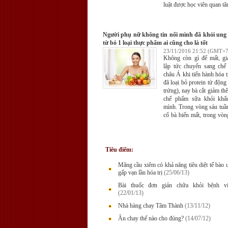
luật được học viên quan tâm
Người phụ nữ không tin nổi mình đã khỏi ung
từ bỏ 1 loại thực phẩm ai cũng cho là tốt
23/11/2016 21:52 (GMT+7
Không còn gì để mất, gi
lập tức chuyển sang chế
châu Á khi tiến hành hóa t
đã loại bỏ protein từ động v
trứng), nay bà cắt giảm t
chế phẩm sữa khỏi khẩ
mình. Trong vòng sáu tuần
cổ bà biến mất, trong vò
hết bệnh, không còn bị c
thư quấy phá trong 18 năm
Tiêu điểm:
Mãng cầu xiêm có khả năng tiêu diệt tế bào 
gấp vạn lần hóa trị
(25/06/13)
Bài thuốc đơn giản chữa khỏi bệnh v
(22/01/13)
Nhà hàng chay Tâm Thành
(13/11/12)
Ăn chay thế nào cho đúng?
(14/07/12)