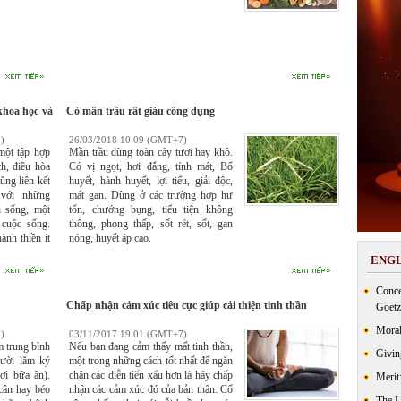
khoa học và
Cỏ mần trầu rất giàu công dụng
)
26/03/2018 10:09 (GMT+7)
một tập hợp
Mần trầu dùng toàn cây tươi hay khô.
ch, điều hòa
Có vị ngọt, hơi đắng, tính mát, Bổ
ũng liên kết
huyết, hành huyết, lợi tiểu, giải độc,
với những
mát gan. Dùng ở các trường hợp hư
i sống, một
tổn, chướng bụng, tiểu tiện không
 cuộc sống.
thông, phong thấp, sốt rét, sốt, gan
ành thiền ít
nóng, huyết áp cao.
ENGL
Conce
Chấp nhận cảm xúc tiêu cực giúp cải thiện tinh thần
Goetz
Moral
)
03/11/2017 19:01 (GMT+7)
m trung bình
Nếu bạn đang cảm thấy mất tinh thần,
Givin
ười lăm ký
một trong những cách tốt nhất để ngăn
ơi bữa ăn).
chặn các diễn tiến xấu hơn là hãy chấp
Merit
cân hay béo
nhận các cảm xúc đó của bản thân. Cố
The 