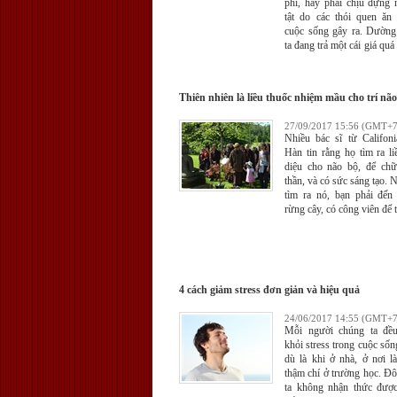
phì, hay phải chịu đựng
tật do các thói quen ăn
cuộc sống gây ra. Dườn
ta đang trả một cái giá quá
tiêu thụ hoang phí khi ng
thực phẩm dồi dào luôn 
tay.
Thiên nhiên là liều thuốc nhiệm mầu cho trí não
27/09/2017 15:56 (GMT+7
Nhiều bác sĩ từ Califo
Hàn tin rằng họ tìm ra l
diệu cho não bộ, để ch
thần, và có sức sáng tạo
tìm ra nó, bạn phải đến
rừng cây, có công viên để t
4 cách giảm stress đơn giản và hiệu quả
24/06/2017 14:55 (GMT+7
Mỗi người chúng ta đều
khỏi stress trong cuộc số
dù là khi ở nhà, ở nơi l
thậm chí ở trường học. Đô
ta không nhận thức được