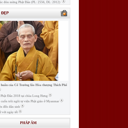
úc đón mừng Phật Đản (PL: 2556, DL: 2012)
H ĐẸP
i huấn của Cố Trưởng lão Hòa thượng Thích Phổ
ễ Phật Đản 2018 tại chùa Long Hưng
t cuốn trôi ngôi tự viện Phật giáo ở Myanmar
ện đến đản sinh
ử với ngày tết
PHÁP ÂM