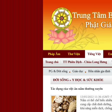
Pháp Âm
Thư Viện
Tiếng Việt
En
Trang chủ
TT Phiên Dịch - Chùa Long Hưng
PG & Đời sống
Giáo dục
Hôn nhân gia đình
ĐỜI SỐNG
»
Y HỌC & SỨC KHỎE
Tác dụng của việc ăn nấm thường xuyên
13/05/2022 11:36 (GMT+7
Nấm có thể chế biến nhiề
cung cấp chất dinh dưỡng
khả năng miễn dịch, chống