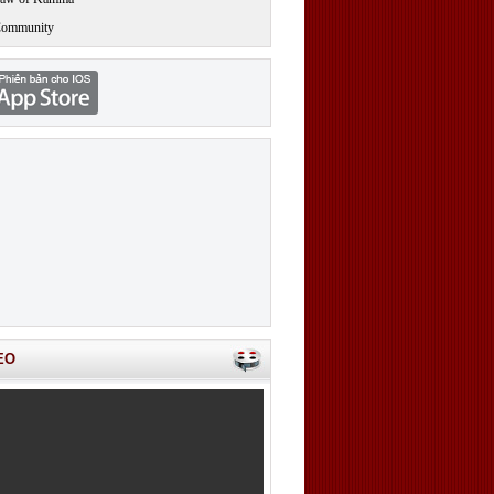
Community
EO