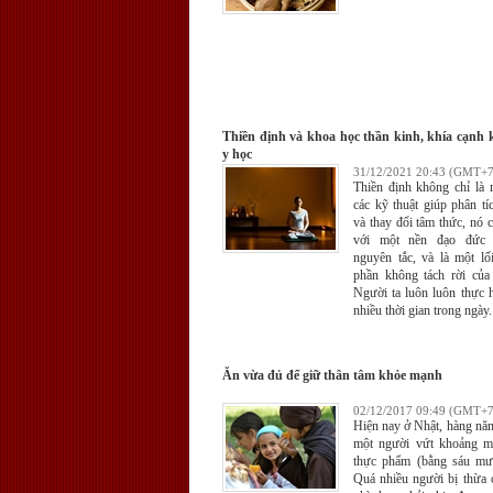
Thiền định và khoa học thần kinh, khía cạnh 
y học
31/12/2021 20:43 (GMT+7
Thiền định không chỉ là 
các kỹ thuật giúp phân tí
và thay đổi tâm thức, nó c
với một nền đạo đức 
nguyên tắc, và là một lố
phần không tách rời của
Người ta luôn luôn thực h
nhiều thời gian trong ngày.
Ăn vừa đủ để giữ thân tâm khỏe mạnh
02/12/2017 09:49 (GMT+7
Hiện nay ở Nhật, hàng nă
một người vứt khoảng m
thực phẩm (bằng sáu mư
Quá nhiều người bị thừa 