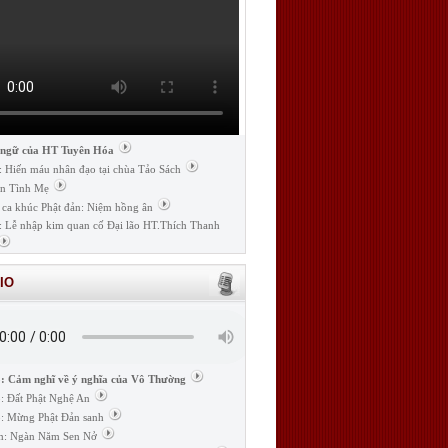
 ngữ của HT Tuyên Hóa
: Hiến máu nhân đạo tại chùa Tảo Sách
n Tình Mẹ
 ca khúc Phật đản: Niệm hồng ân
: Lễ nhập kim quan cố Đại lão HT.Thích Thanh
IO
: Cảm nghĩ về ý nghĩa của Vô Thường
: Đất Phật Nghệ An
: Mừng Phật Đản sanh
m: Ngàn Năm Sen Nở