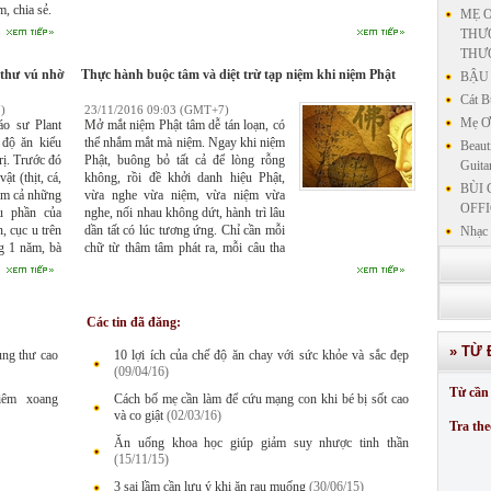
, chia sẻ.
MẸ Ơ
THƯƠ
THƯ
 thư vú nhờ
Thực hành buộc tâm và diệt trừ tạp niệm khi niệm Phật
BẬU 
Cát B
)
23/11/2016 09:03 (GMT+7)
Mẹ Ơi
áo sư Plant
Mở mắt niệm Phật tâm dễ tán loạn, có
 độ ăn kiểu
thể nhắm mắt mà niệm. Ngay khi niệm
Beaut
rị. Trước đó
Phật, buông bỏ tất cả để lòng rỗng
Guita
ật (thịt, cá,
không, rồi đề khởi danh hiệu Phật,
BÙI 
hêm cả những
vừa nghe vừa niệm, vừa niệm vừa
OFFI
u phần của
nghe, nối nhau không dứt, hành trì lâu
, cục u trên
dần tất có lúc tương ứng. Chỉ cần mỗi
Nhạc 
ng 1 năm, bà
chữ từ thâm tâm phát ra, mỗi câu tha
Nhạc 
ăn bệnh ung
thiết nhớ mong Tịnh độ. Có phương
VẤN 
.
pháp buộc niệm là khi không niệm
KIN
Phật đem tâm niệm mình nhớ nghĩ
LƯU
Phật A-di-đà. Tâm thường thanh tịnh
Các tin đã đăng:
không lay động, chính là chỗ dụng
GIẢN
» TỪ 
công đắc lực.
ung thư cao
10 lợi ích của chế độ ăn chay với sức khỏe và sắc đẹp
GIẢ
(09/04/16)
SƯ 
Từ cần 
iêm xoang
Cách bố mẹ cần làm để cứu mạng con khi bé bị sốt cao
GIẢN
và co giật
(02/03/16)
Tra the
Ăn uống khoa học giúp giảm suy nhược tinh thần
(15/11/15)
3 sai lầm cần lưu ý khi ăn rau muống
(30/06/15)