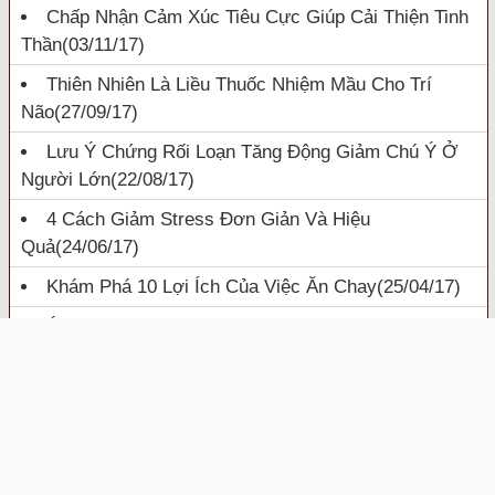
Chấp Nhận Cảm Xúc Tiêu Cực Giúp Cải Thiện Tinh
Thần
(03/11/17)
Thiên Nhiên Là Liều Thuốc Nhiệm Mầu Cho Trí
Não
(27/09/17)
Lưu Ý Chứng Rối Loạn Tăng Động Giảm Chú Ý Ở
Người Lớn
(22/08/17)
4 Cách Giảm Stress Đơn Giản Và Hiệu
Quả
(24/06/17)
Khám Phá 10 Lợi Ích Của Việc Ăn Chay
(25/04/17)
Ý Nghĩa Ngày Phật Đản
(24/04/17)
Copyright © 2009-2022 Trung Tâm Biên Phiên Dịch Tư Liệu Phật Giáo Quốc
Tế
Biên tập
: Đ.Đ. Thích Quảng Lâm.
Địa chỉ
: Chùa Long Hưng thôn Phương Trạch, xã Vĩnh Ngọc, huyện Đông