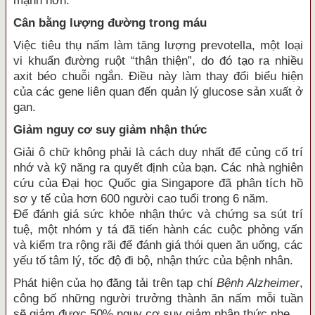
mạnh hơn.
Cân bằng lượng đường trong máu
Việc tiêu thụ nấm làm tăng lượng prevotella, một loại
vi khuẩn đường ruột “thân thiện”, do đó tạo ra nhiều
axit béo chuỗi ngắn. Điều này làm thay đổi biểu hiện
của các gene liên quan đến quản lý glucose sản xuất ở
gan.
Giảm nguy cơ suy giảm nhận thức
Giải ô chữ không phải là cách duy nhất để củng cố trí
nhớ và kỹ năng ra quyết định của bạn. Các nhà nghiên
cứu của Đại học Quốc gia Singapore đã phân tích hồ
sơ y tế của hơn 600 người cao tuổi trong 6 năm.
Để đánh giá sức khỏe nhận thức và chứng sa sút trí
tuệ, một nhóm y tá đã tiến hành các cuộc phỏng vấn
và kiểm tra rộng rãi để đánh giá thói quen ăn uống, các
yếu tố tâm lý, tốc độ đi bộ, nhận thức của bệnh nhân.
Phát hiện của họ đăng tải trên tạp chí
Bệnh Alzheimer
,
công bố những người trưởng thành ăn nấm mỗi tuần
sẽ giảm được 50% nguy cơ suy giảm nhận thức nhẹ.