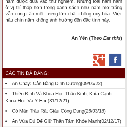
nấm được đưa vào thử nghiệm. Những loại nấm nằm
ở vị trí thấp hơn trong danh sách như nấm mỡ trắng
vẫn cung cấp một lượng lớn chất chống oxy hóa. Việc
nấu chín nấm không ảnh hưởng đến đặc tính này.
An Yên
(Theo
Eat this
)
CÁC TIN ĐÃ ĐĂNG:
Ăn Chay: Cân Bằng Dinh Dưỡng
(09/05/22)
Thiền Định Và Khoa Học Thần Kinh, Khía Cạnh
Khoa Học Và Y Học
(31/12/21)
Cỏ Mần Trầu Rất Giàu Công Dụng
(26/03/18)
Ăn Vừa Đủ Để Giữ Thân Tâm Khỏe Mạnh
(02/12/17)