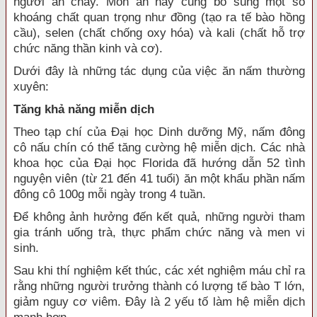
người ăn chay. Món ăn này cũng bổ sung một số
khoáng chất quan trọng như đồng (tạo ra tế bào hồng
cầu), selen (chất chống oxy hóa) và kali (chất hỗ trợ
chức năng thần kinh và cơ).
Dưới đây là những tác dụng của việc ăn nấm thường
xuyên:
Tăng khả năng miễn dịch
Theo tạp chí của Đại học Dinh dưỡng Mỹ, nấm đông
cô nấu chín có thể tăng cường hệ miễn dịch. Các nhà
khoa học của Đại học Florida đã hướng dẫn 52 tình
nguyện viên (từ 21 đến 41 tuổi) ăn một khẩu phần nấm
đông cô 100g mỗi ngày trong 4 tuần.
Để không ảnh hưởng đến kết quả, những người tham
gia tránh uống trà, thực phẩm chức năng và men vi
sinh.
Sau khi thí nghiệm kết thúc, các xét nghiệm máu chỉ ra
rằng những người trưởng thành có lượng tế bào T lớn,
giảm nguy cơ viêm. Đây là 2 yếu tố làm hệ miễn dịch