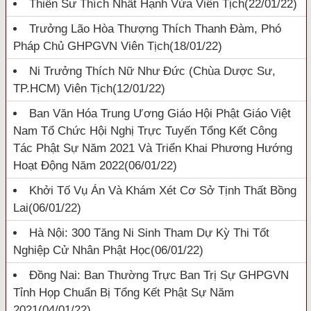
Thiền Sư Thích Nhất Hạnh Vừa Viên Tịch
(22/01/22)
Trưởng Lão Hòa Thượng Thích Thanh Đàm, Phó
Pháp Chủ GHPGVN Viên Tịch
(18/01/22)
Ni Trưởng Thích Nữ Như Đức (chùa Dược Sư,
TP.HCM) Viên Tịch
(12/01/22)
Ban Văn Hóa Trung Ương Giáo Hội Phật Giáo Việt
Nam Tổ Chức Hội Nghị Trực Tuyến Tổng Kết Công
Tác Phật Sự Năm 2021 Và Triển Khai Phương Hướng
Hoạt Động Năm 2022
(06/01/22)
Khởi Tố Vụ Án Và Khám Xét Cơ Sở Tịnh Thất Bồng
Lai
(06/01/22)
Hà Nội: 300 Tăng Ni Sinh Tham Dự Kỳ Thi Tốt
Nghiệp Cử Nhân Phật Học
(06/01/22)
Đồng Nai: Ban Thường Trực Ban Trị Sự GHPGVN
Tỉnh Họp Chuẩn Bị Tổng Kết Phật Sự Năm
2021
(04/01/22)