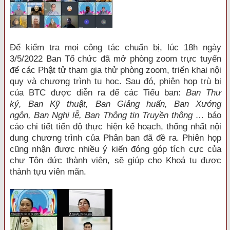
Để kiểm tra mọi công tác chuẩn bị, lúc 18h ngày
3/5/2022 Ban Tổ chức đã mở phòng zoom trực tuyến
để các Phật tử tham gia thử phòng zoom, triển khai nội
quy và chương trình tu học. Sau đó, phiên họp trù bị
của BTC được diễn ra để các Tiểu ban:
Ban Thư
ký
,
Ban Kỹ thuật
,
Ban Giảng huấn
,
Ban Xướng
ngôn
,
Ban Nghi lễ
,
Ban Thông tin Truyền thông
…
báo
cáo chi tiết tiến độ thực hiện kế hoạch, thống nhất nội
dung chương trình của Phân ban đã đề ra. Phiên họp
cũng nhận được nhiều ý kiến đóng góp tích cực của
chư Tôn đức thành viên, sẽ giúp cho Khoá tu được
thành tựu viên mãn.