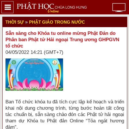
»
THỜI SỰ
PHẬT GIÁO TRONG NƯỚC
Sẵn sàng cho Khóa tu online mừng Phật Đản do
Phân ban Phật tử Hải ngoại Trung ương GHPGVN
tổ chức
04/05/2022 14:21 (GMT+7)
Ban Tổ chức khóa tu đã tích cực lập kế hoạch và triển
khai nội dung chương trình, từng bước hoàn tất công
tác chuẩn bị, sẵn sàng chào đón các Phật tử hải ngoại
tham dự Khóa tu Phật đản Online “Tỏa ngát hương
đàm”.