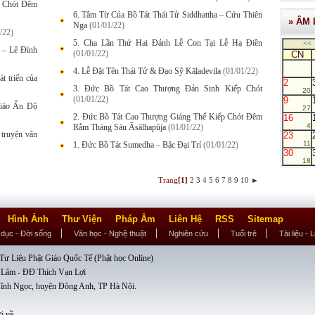
p Chót Đêm
6. Tâm Từ Của Bồ Tát Thái Tử Siddhattha – Cứu Thiên
» ÂM 
Nga
(01/01/22)
/22)
5. Cha Lần Thứ Hai Đảnh Lễ Con Tại Lễ Hạ Điền
<<
 – Lê Đình
(01/01/22)
CN
4. Lễ Đặt Tên Thái Tử & Đạo Sỹ Kāḷadevila
(01/01/22)
t triển của
2
3. Đức Bồ Tát Cao Thượng Đản Sinh Kiếp Chót
20
(01/01/22)
9
giáo Ấn Độ
27
2. Đức Bồ Tát Cao Thượng Giáng Thế Kiếp Chót Đêm
16
4
Rằm Tháng Sáu Āsālhapūja
(01/01/22)
 truyện vãn
23
11
1. Đức Bồ Tát Sumedha – Bậc Đại Trí
(01/01/22)
30
18
Trang
[1]
2
3
4
5
6
7
8
9
10
►
Hình Ảnh
Thư Viện
Pháp Âm
Liên Hệ
RSS
Sitemap
 dục - Đời sống
Văn học - Nghệ thuật
Nghiên cứu
Tuổi trẻ
Tài liệu - 
ư Liệu Phật Giáo Quốc Tế (Phật học Online)
 Lâm - ĐĐ Thích Vạn Lợi
ĩnh Ngọc, huyện Đông Anh, TP Hà Nội.
i về