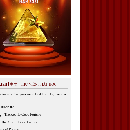
ISH
中文
THƯ VIỆN PHẬT HỌC
ptions of Compassion in Buddhism By Jennifer
 discipline
g - The Key To Good Fortune
: The Key To Good Fortune
Law of Kamma