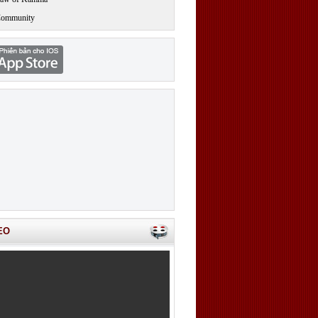
Community
EO