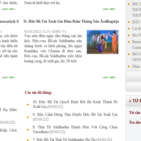
 chư thiên,
Senā đi khất thực trở lại.
MẸ Ơ
hò vang dội
THƯƠ
ương ca tụng
THƯ
Bồ Tát
acariyā) 6
11. Đức Bồ Tát Xuất Gia Đêm Rằm Tháng Sáu Āsālhapūja
BẬU 
Cát B
)
01/01/2022 11:51 (GMT+7)
Mẹ Ơi
ốm, sức khỏe
Vào nửa đêm ngày rằm tháng sáu âm
n hành thiền
lịch, Đức-vua Bồ-tát Siddhattha nhẹ
Beaut
vậy điều tốt
nhàng bước ra khỏi phòng, lên ngựa
Guita
 trở lại cho
Kaṇḍaka, còn Channa đi theo sau,
BÙI 
hể tiến hành
Đức-vua Bồ-tát Siddhattha trốn khỏi
OFFI
hoàng cung, đi xuất gia, lúc 29 tuổi.
Nhạc 
Nhạc 
VẤN 
KIN
LƯU
Các tin đã đăng:
GIẢN
» TỪ 
10. Đức Bồ Tát Quyết Định Rời Bỏ Kinh Thành Đi
GIẢ
Xuất Gia
(01/01/22)
SƯ 
ễ Hạ Điền
Từ cần 
9. Bốn Cảnh Động Tâm Khiến Đức Bồ Tát Xuất Gia
GIẢN
(01/01/22)
(01/01/22)
Tra the
8. Thái Tử Siddhattha Thành Hôn Với Công Chúa
Kiếp Chót
Yasodhara
(01/01/22)
7. Đức Bồ Tát Thái Tử Siddhattha Thi Tài
(01/01/22)