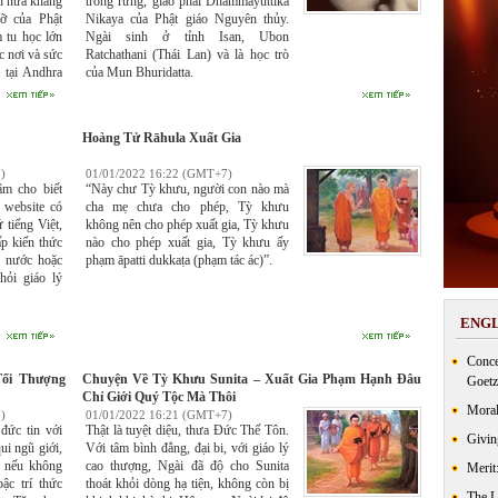
ần nữa khẳng
trong rừng, giáo phái Dhammayuttika
rỡ của Phật
Nikaya của Phật giáo Nguyên thủy.
m tu học lớn
Ngài sinh ở tỉnh Isan, Ubon
c nơi và sức
Ratchathani (Thái Lan) và là học trò
 tại Andhra
của Mun Bhuridatta.
ốc gia phía
ng như các
Á.
Hoàng Tử Rāhula Xuất Gia
)
01/01/2022 16:22 (GMT+7)
m cho biết
“Này chư Tỳ khưu, người con nào mà
 website có
cha mẹ chưa cho phép, Tỳ khưu
 tiếng Việt,
không nên cho phép xuất gia, Tỳ khưu
p kiến thức
nào cho phép xuất gia, Tỳ khưu ấy
ả nước hoặc
phạm āpatti dukkaṭa (phạm tác ác)”.
ỏi giáo lý
ENGL
Conce
ối Thượng
Chuyện Về Tỳ Khưu Sunita – Xuất Gia Phạm Hạnh Đâu
Goetz
Chỉ Giới Quý Tộc Mà Thôi
Moral
)
01/01/2022 16:21 (GMT+7)
đức tin với
Thật là tuyệt diệu, thưa Đức Thế Tôn.
Givin
ui ngũ giới,
Với tâm bình đẳng, đại bi, với giáo lý
; nếu không
cao thượng, Ngài đã độ cho Sunita
Merit
ậc trí thức
thoát khỏi dòng hạ tiện, không còn bị
The 