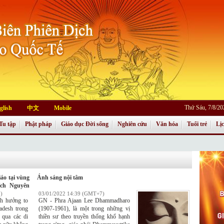
Thứ Sáu, 7/8/2
glish
中文
Mobile
Tu tập
Phật pháp
Giáo dục Đời sống
Nghiên cứu
Văn hóa
Tuổi trẻ
Lị
iáo tại vùng
Ánh sáng nội tâm
ích Nguyên
)
03/01/2022 14:39 (GMT+7)
nh hưởng to
GN - Phra Ajaan Lee Dhammadharo
adesh trong
(1907-1961), là một trong những vị
 qua các di
thiền sư theo truyền thống khổ hạnh