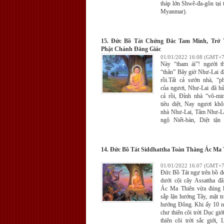
tháp lớn Shwê-đa-gôn tại
Myanmar).
15. Đức Bồ Tát Chứng Đắc Tam Minh, Trở
Phật Chánh Đẳng Giác
01/01/2022 16:08 (GMT+7
Này “tham ái”! người t
“thân” Bây giờ Như-Lai đ
rồi.Tất cả sườn nhà, “ph
của ngươi, Như-Lai đã hủ
cả rồi, Đỉnh nhà “vô-mi
tiêu diệt, Nay ngươi kh
nhà Như-Lai, Tâm Như-L
ngộ Niết-bàn, Diệt tận
“tham-ái” (2) Như-Lai đ
A-ra-hán.
14. Đức Bồ Tát Siddhattha Toàn Thắng Ác Ma 
01/01/2022 16:07 (GMT+7
Ðức Bồ Tát ngự trên bồ đ
dưới cội cây Assattha đã
Ác Ma Thiên vừa đúng l
sắp lặn hướng Tây, mặt t
hướng Ðông. Khi ấy 10 ng
chư thiên cõi trời Dục gi
thiên cõi trời sắc giới,