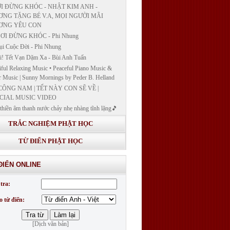
I ĐỪNG KHÓC - NHẬT KIM ANH -
NG TẶNG BÉ V.A, MỌI NGƯỜI MÃI
ƠNG YÊU CON
ƠI ĐỪNG KHÓC - Phi Nhung
ụi Cuộc Đời - Phi Nhung
! Tết Vạn Dặm Xa - Bùi Anh Tuấn
iful Relaxing Music • Peaceful Piano Music &
r Music | Sunny Mornings by Peder B. Helland
CÔNG NAM | TẾT NÀY CON SẼ VỀ |
CIAL MUSIC VIDEO
thiền âm thanh nước chảy nhẹ nhàng tĩnh lặng🎵
thiền lặng tâm
TRẮC NGHIỆM PHẬT HỌC
ĐÁP VÀ BẾ GIẢNG LỚP "GIẢNG GIẢI
H BẢN NGUYỆN CÔNG ĐỨC DƯỢC SƯ
TỪ ĐIỂN PHẬT HỌC
 LY QUANG NHƯ LAI"
G GIẢI KINH DƯỢC SƯ - BÀI 14/ GIẢNG
ĐIỂN ONLINE
I KINH BẢN NGUYỆN CÔNG ĐỨC DƯỢC
LƯU LY QUANG NHƯ LAI
tra:
G GIẢI KINH DƯỢC SƯ
o từ điển:
[Dịch văn bản]