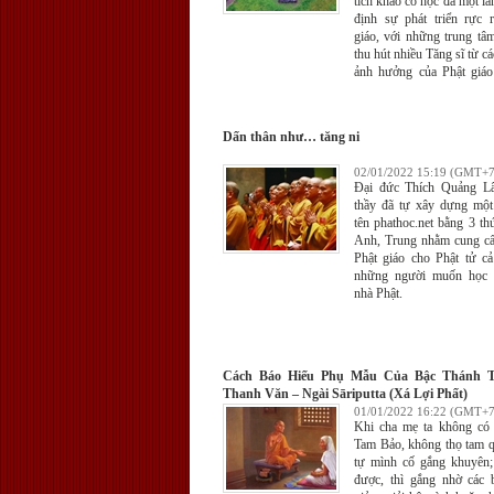
tích khảo cổ học đã một l
định sự phát triển rực 
giáo, với những trung tâ
thu hút nhiều Tăng sĩ từ cá
ảnh hưởng của Phật giáo
Pradesh đối với các qu
Nam như Sri Lanka cũ
quốc gia vùng Đông Nam 
Dấn thân như… tăng ni
02/01/2022 15:19 (GMT+7
Đại đức Thích Quảng Lâ
thầy đã tự xây dựng một
tên phathoc.net bằng 3 thứ
Anh, Trung nhằm cung cấ
Phật giáo cho Phật tử c
những người muốn học h
nhà Phật.
Cách Báo Hiếu Phụ Mẫu Của Bậc Thánh T
Thanh Văn – Ngài Sāriputta (Xá Lợi Phất)
01/01/2022 16:22 (GMT+7
Khi cha mẹ ta không có 
Tam Bảo, không thọ tam q
tự mình cố gắng khuyên
được, thì gắng nhờ các b