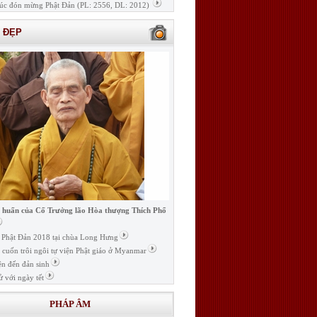
úc đón mừng Phật Đản (PL: 2556, DL: 2012)
H ĐẸP
i huấn của Cố Trưởng lão Hòa thượng Thích Phổ
ễ Phật Đản 2018 tại chùa Long Hưng
t cuốn trôi ngôi tự viện Phật giáo ở Myanmar
ện đến đản sinh
ử với ngày tết
PHÁP ÂM