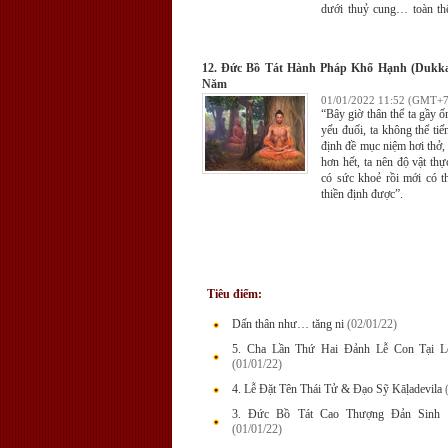
dưới thuỷ cung… toàn thể
Phạm thiên vui mừng reo 
khắp các từng trời, tán d
oai lực ba la mật của Ðức 
12. Đức Bồ Tát Hành Pháp Khổ Hạnh (Dukkar
Năm
01/01/2022 11:52 (GMT+7
“Bây giờ thân thể ta gầy 
yếu đuối, ta không thể tiế
định đề mục niệm hơi thở, 
hơn hết, ta nên độ vật thực
có sức khoẻ rồi mới có t
thiền định được”.
Tiêu điểm:
Dấn thân như… tăng ni
(02/01/22)
5. Cha Lần Thứ Hai Đảnh Lễ Con Tại L
(01/01/22)
4. Lễ Đặt Tên Thái Tử & Đạo Sỹ Kāḷadevila
3. Đức Bồ Tát Cao Thượng Đản Sinh 
(01/01/22)