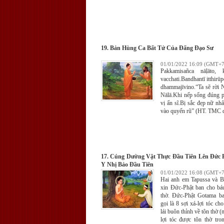
19. Bản Hùng Ca Bất Tử Của Đấng Đạo Sư
01/01/2022 16:09 (GMT+7
Pakkamisañca nāḷāto, k
vacchati.Bandhantī itthirū
dhammajīvino.“Ta sẽ rời Nā
Nālā.Khi nếp sống đúng p
vị ẩn sĩ.Bị sắc đẹp nữ nhâ
vào quyến rũ” (HT. TMC d
17. Cúng Dường Vật Thực Đầu Tiên Lên Đức 
Y Nhị Bảo Đầu Tiên
01/01/2022 16:08 (GMT+7
Hai anh em Tapussa và Bh
xin Đức-Phật ban cho báu
thờ. Đức-Phật Gotama ba
gọi là 8 sợi xá-lợi tóc ch
lái buôn thỉnh về tôn thờ (
lợi tóc được tôn thờ tro