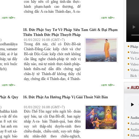
con hãy nên cố gắng tinh-tấn thực-
hành phạm-hạnh cao thượng, để
chứng đắc A-ra-hán Thánh-đạo, A-ra-
hán Thánh-quả và Niết-bàn, chấm dứt
khổ tử sinh luân-hồi trong 3 giới 4
loài.
18. Đức Phật Suy Tư Về Pháp Siêu Tam Giới & Đại Phạm
Thiên Thỉnh Đức Phật Thuyết Pháp
)
01/01/2022 16:08 (GMT+7)
odhanāḷāya
Trong đời này, chỉ có Đức-Bồ-tát
Pháp
pena, samaṇe
Chánh-Đẳng-Giác kiếp chót và chư
Video
lā; ai ở lại
Bồ-tát Độc-Giác kiếp chót mới không
Vu La
háp; tại đấy
cần lắng nghe chánh-pháp từ một vị
n; trói buộc
thầy nào, mà tự mình thực-hành pháp-
Video
ịch).
hành thiền-tuệ dẫn đến chứng ngộ
Video
chân-lý tứ Thánh-đế không thầy chỉ
Bích
dạy, chứng đắc 4 Thánh-đạo, 4 Thánh-
quả, Niết-bàn, diệt tận được tất cả mọi
» AUD
phiền-não, mọi tham-ái, mọi ác-pháp,
trở thành bậc Thánh A-ra-hán đầu tiên
Phật & Quy
16. Đức Phật An Hưởng Pháp Vị Giải Thoát Niết Bàn
gọi là Đức-Phật Chánh-Đẳng-Giác
độc nhất vô nhị trong toàn cõi giới
)
01/01/2022 16:08 (GMT+7)
chúng-sinh, hoặc trở thành Đức-Phật
allika kính
Đức-Thế-Tôn ngự trên ngôi bồ- đoàn
Độc-Giác mà thôi.
-vật để tôn
quý báu, tại cội Đại-Bồ-đề, ban ngày
Audio
n 8 sợi tóc
nhập A-ra- hán Thánh-quả, ban đêm
Audio
o hai anh em
suy xét thập-nhị duyên-sinh theo
Audio
nay 8 sợi xá-
chiều-thuận, chiều-sinh; suy-xét thập-
Albu
ng ngôi bảo
nhị nhân-diệt theo chiều-nghịch,