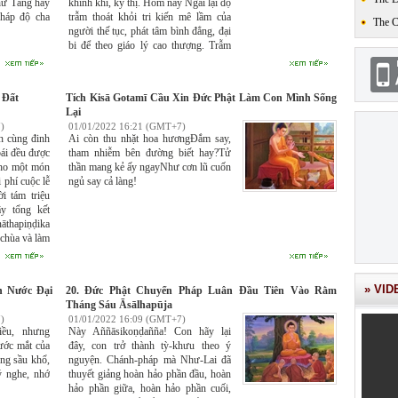
chư Tăng hay
khinh khi, kỳ thị. Hôm nay Ngài lại độ
pháp độ cha
trẫm thoát khỏi tri kiến mê lầm của
The 
người thế tục, phát tâm bình đẳng, đại
bi để theo giáo lý cao thượng. Trẫm
như người ngủ mê vừa mới tỉnh, như
người đi lạc trong rừng vừa tìm được
lối ra. Trẫm nguyện từ nay cho đến
 Đất
Tích Kisā Gotamī Cầu Xin Đức Phật Làm Con Mình Sống
trọn đời sẽ hết lòng yểm trợ Chánh
Lại
Pháp.
)
01/01/2022 16:21 (GMT+7)
n cùng đinh
Ai còn thu nhặt hoa hươngĐắm say,
bái đều được
tham nhiễm bên đường biết hay?Tử
cho một món
thần mang kẻ ấy ngayNhư cơn lũ cuốn
 phí cuộc lễ
ngủ say cả làng!
i tám triệu
y tổng kết
āthapiṇḍika
 chùa và làm
 khổng lồ là
 tiền vàng.
 vô địch của
» VID
n Nước Đại
20. Đức Phật Chuyển Pháp Luân Đầu Tiên Vào Rằm
Tháng Sáu Āsālhapūja
)
01/01/2022 16:09 (GMT+7)
iều, nhưng
Này Aññāsikoṇḍañña! Con hãy lại
ước mắt của
đây, con trở thành tỳ-khưu theo ý
ong sầu khổ,
nguyện. Chánh-pháp mà Như-Lai đã
ý nghe, nhớ
thuyết giảng hoàn hảo phần đầu, hoàn
hảo phần giữa, hoàn hảo phần cuối,