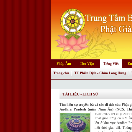
Pháp Âm
Thư Viện
Tiếng Việt
En
Trang chủ
TT Phiên Dịch - Chùa Long Hưng
TÀI LIỆU - LỊCH SỬ
Tìm hiểu sự truyền bá và các di tích của Phật g
Andhra Pradesh (miền Nam Ấn) (NCS. Th
Thế)
15/03/2022 09:49 (GMT+7
Phật giáo từng có sức ả
lớn ở khu vực Andhra Pr
một thời gian dài. Thông