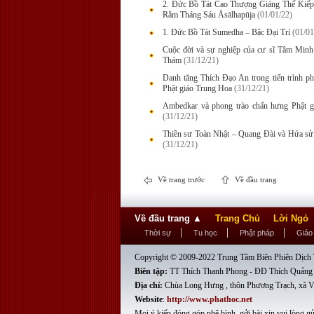
2. Đức Bồ Tát Cao Thượng Giáng Thế Kiế
Rằm Tháng Sáu Āsālhapūja
(01/01/22)
1. Đức Bồ Tát Sumedha – Bậc Đại Trí
(01/01
Cuộc đời và sự nghiệp của cư sĩ Tâm Minh
Thám
(31/12/21)
Danh tăng Thích Đạo An trong tiến trình phá
Phật giáo Trung Hoa
(31/12/21)
Ambedkar và phong trào chấn hưng Phật 
(31/12/21)
Thiền sư Toàn Nhật – Quang Đài và Hứa sử
(31/12/21)
Về trang trước
Về đầu trang
Về đầu trang
▲
Trang Chủ
Lời Ngỏ
Thời sự
Tu học
Phật pháp
Giáo
Copyright © 2009-2022 Trung Tâm Biên Phiên Dịch T
Biên tập:
TT Thích Thanh Phong - ĐĐ Thích Quảng
Địa chỉ:
Chùa Long Hưng , thôn Phương Trạch, xã V
Website
:
http://www.phathoc.net
Mọi ý kiến đóng góp phê bình, gởi bài xin vui lòng gử