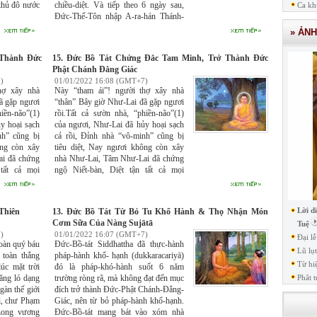
 thủ đô nước
chiều-diệt. Và tiếp theo 6 ngày sau,
Ca kh
Đức-Thế-Tôn nhập A-ra-hán Thánh-
quả, an hưởng pháp vị giải thoát Niết-
» ẢN
bàn, suốt 7 ngày đêm, kể từ ngày 16
tháng 4 đến ngày 22 tháng 4, gọi là
 Thành Đức
15. Đức Bồ Tát Chứng Đắc Tam Minh, Trở Thành Đức
tuần lễ “Pallaṅkasattāha.”
Phật Chánh Đẳng Giác
)
01/01/2022 16:08 (GMT+7)
hợ xây nhà
Này “tham ái”! người thợ xây nhà
ã gặp ngươi
“thân” Bây giờ Như-Lai đã gặp ngươi
iền-não”(1)
rồi.Tất cả sườn nhà, “phiền-não”(1)
y hoại sạch
của ngươi, Như-Lai đã hủy hoại sạch
nh” cũng bị
cả rồi, Đỉnh nhà “vô-minh” cũng bị
ông còn xây
tiêu diệt, Nay ngươi không còn xây
ai đã chứng
nhà Như-Lai, Tâm Như-Lai đã chứng
 tất cả mọi
ngộ Niết-bàn, Diệt tận tất cả mọi
ã chứng đắc
“tham-ái” (2) Như-Lai đã chứng đắc
A-ra-hán.
Lời d
Thiên
13. Đức Bồ Tát Từ Bỏ Tu Khổ Hành & Thọ Nhận Món
Cơm Sữa Của Nàng Sujātā
Tuệ
)
01/01/2022 16:07 (GMT+7)
Đại l
oàn quý báu
Đức-Bồ-tát Siddhattha đã thực-hành
Lũ lụ
 toàn thắng
pháp-hành khổ- hạnh (dukkaracariyā)
Từ hi
úc mặt trời
đó là pháp-khó-hành suốt 6 năm
răng ló dạng
trường ròng rã, mà không đạt đến mục
Phât t
àn thế giới
đích trở thành Đức-Phật Chánh-Đẳng-
ới, chư Phạm
Giác, nên từ bỏ pháp-hành khổ-hạnh.
 Long vương
Đức-Bồ-tát mang bát vào xóm nhà