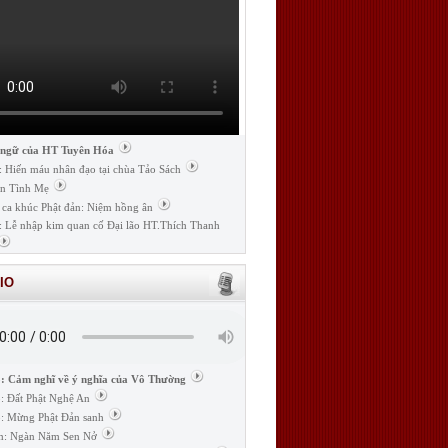
 ngữ của HT Tuyên Hóa
: Hiến máu nhân đạo tại chùa Tảo Sách
n Tình Mẹ
 ca khúc Phật đản: Niệm hồng ân
: Lễ nhập kim quan cố Đại lão HT.Thích Thanh
IO
: Cảm nghĩ về ý nghĩa của Vô Thường
: Đất Phật Nghệ An
: Mừng Phật Đản sanh
m: Ngàn Năm Sen Nở