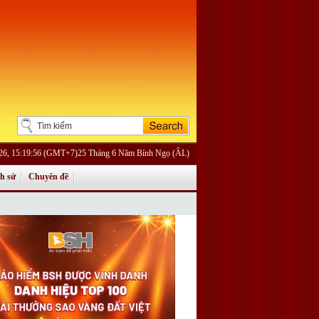
026, 15:19:56 (GMT+7)25 Tháng 6 Năm Bính Ngọ (ÂL)
ch sử
Chuyên đề