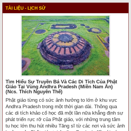
TÀI LIỆU - LỊCH SỬ
Tìm Hiểu Sự Truyền Bá Và Các Di Tích Của Phật
Giáo Tại Vùng Andhra Pradesh (miền Nam Ấn)
(ncs. Thích Nguyên Thế)
Phật giáo từng có sức ảnh hưởng to lớn ở khu vực
Andhra Pradesh trong một thời gian dài. Thông qua
các di tích khảo cổ học đã một lần nữa khẳng định sự
phát triển rực rỡ của Phật giáo, với những trung tâm
tu học lớn thu hút nhiều Tăng sĩ từ các nơi và sức ảnh