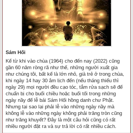
Sám Hối
Kể từ khi vào chùa (1964) cho đến nay (2022) cũng
gần 60 năm ròng rã như thế, những người xuất gia
như chúng tôi, bất kể là lớn nhỏ, già trẻ ở trong chùa,
khi ngày 14 hay 30 âm lịch đến (nếu tháng thiếu thì
ngày 29) mọi người đều cạo tóc, tắm rửa sạch sẽ để
chuẩn bị cho buổi chiều hoặc buổi tối trong những
ngày nầy để lễ bái Sám Hối hồng danh chư Phật.
Nhưng tại sao lại phải lễ vào những ngày nầy mà
không lễ vào những ngày không phải trăng tròn cũng
như trăng khuyết? Đây là một câu hỏi cũng có rất
nhiều người đặt ra và sự trả lời có rất nhiều cách.