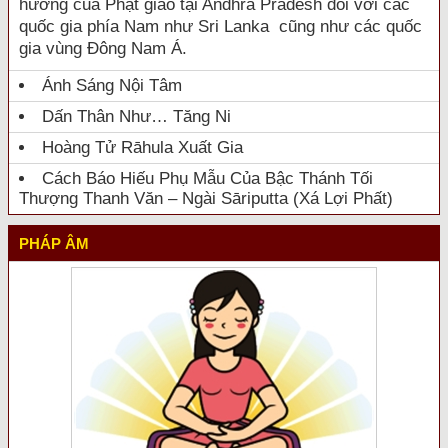
hưởng của Phật giáo tại Andhra Pradesh đối với các
quốc gia phía Nam như Sri Lanka cũng như các quốc
gia vùng Đông Nam Á.
Ánh Sáng Nội Tâm
Dấn Thân Như… Tăng Ni
Hoàng Tử Rāhula Xuất Gia
Cách Báo Hiếu Phụ Mẫu Của Bậc Thánh Tối
Thượng Thanh Văn – Ngài Sāriputta (Xá Lợi Phất)
PHÁP ÂM