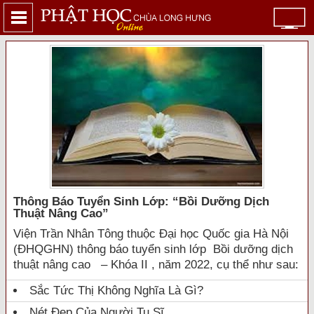
Thông Báo Tuyển Sinh Lớp: “bồi Dưỡng Dịch
Thuật Nâng Cao”
Viện Trần Nhân Tông thuộc Đại học Quốc gia Hà Nội
(ĐHQGHN) thông báo tuyển sinh lớp Bồi dưỡng dịch
thuật nâng cao – Khóa II , năm 2022, cụ thể như sau:
Sắc Tức Thị Không Nghĩa Là Gì?
Nét Đẹp Của Người Tu Sĩ