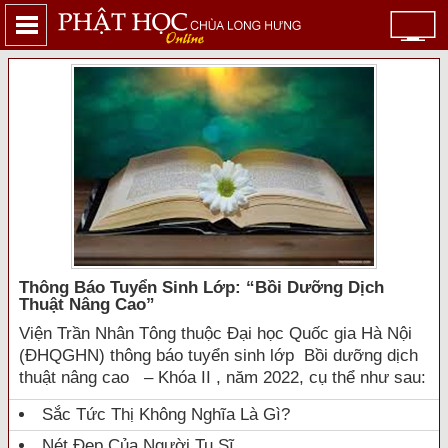
Thông Báo Tuyển Sinh Lớp: “bồi Dưỡng Dịch
Thuật Nâng Cao”
Viện Trần Nhân Tông thuộc Đại học Quốc gia Hà Nội
(ĐHQGHN) thông báo tuyển sinh lớp Bồi dưỡng dịch
thuật nâng cao – Khóa II , năm 2022, cụ thể như sau:
Sắc Tức Thị Không Nghĩa Là Gì?
Nét Đẹp Của Người Tu Sĩ