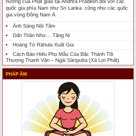
hưởng của Phật giáo tại Andhra Pradesh đối với các
quốc gia phía Nam như Sri Lanka cũng như các quốc
gia vùng Đông Nam Á.
Ánh Sáng Nội Tâm
Dấn Thân Như… Tăng Ni
Hoàng Tử Rāhula Xuất Gia
Cách Báo Hiếu Phụ Mẫu Của Bậc Thánh Tối
Thượng Thanh Văn – Ngài Sāriputta (Xá Lợi Phất)
PHÁP ÂM