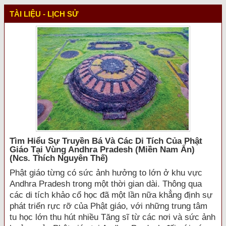
TÀI LIỆU - LỊCH SỬ
Tìm Hiểu Sự Truyền Bá Và Các Di Tích Của Phật
Giáo Tại Vùng Andhra Pradesh (miền Nam Ấn)
(ncs. Thích Nguyên Thế)
Phật giáo từng có sức ảnh hưởng to lớn ở khu vực
Andhra Pradesh trong một thời gian dài. Thông qua
các di tích khảo cổ học đã một lần nữa khẳng định sự
phát triển rực rỡ của Phật giáo, với những trung tâm
tu học lớn thu hút nhiều Tăng sĩ từ các nơi và sức ảnh