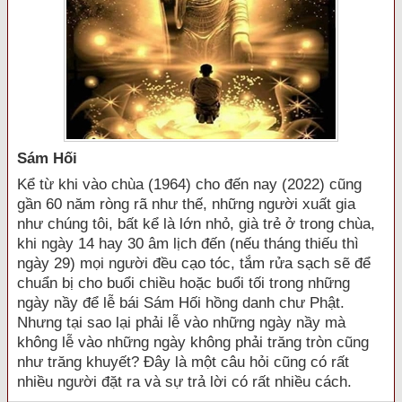
Sám Hối
Kể từ khi vào chùa (1964) cho đến nay (2022) cũng
gần 60 năm ròng rã như thế, những người xuất gia
như chúng tôi, bất kể là lớn nhỏ, già trẻ ở trong chùa,
khi ngày 14 hay 30 âm lịch đến (nếu tháng thiếu thì
ngày 29) mọi người đều cạo tóc, tắm rửa sạch sẽ để
chuẩn bị cho buổi chiều hoặc buổi tối trong những
ngày nầy để lễ bái Sám Hối hồng danh chư Phật.
Nhưng tại sao lại phải lễ vào những ngày nầy mà
không lễ vào những ngày không phải trăng tròn cũng
như trăng khuyết? Đây là một câu hỏi cũng có rất
nhiều người đặt ra và sự trả lời có rất nhiều cách.