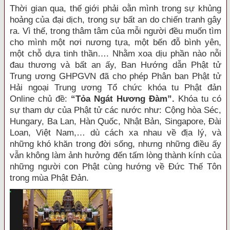
Thời gian qua, thế giới phải oằn mình trong sự khủng
hoảng của đại dịch, trong sự bất an do chiến tranh gây
ra. Vì thế, trong thâm tâm của mỗi người đều muốn tìm
cho mình một nơi nương tựa, một bến đỗ bình yên,
một chỗ dựa tinh thần…. Nhằm xoa dịu phần nào nỗi
đau thương và bất an ấy, Ban Hướng dẫn Phật tử
Trung ương GHPGVN đã cho phép Phân ban Phật tử
Hải ngoại Trung ương Tổ chức khóa tu Phật đản
Online chủ đề:
“Tỏa Ngát Hương Đàm”.
Khóa tu có
sự tham dự của Phật tử các nước như: Cộng hòa Séc,
Hungary, Ba Lan, Hàn Quốc, Nhật Bản, Singapore, Đài
Loan, Việt Nam,… dù cách xa nhau về địa lý, và
những khó khăn trong đời sống, nhưng những điều ấy
vẫn không làm ảnh hưởng đến tấm lòng thành kính của
những người con Phật cùng hướng về Đức Thế Tôn
trong mùa Phật Đản.