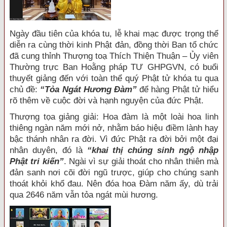
Ngày đầu tiên của khóa tu, lễ khai mạc được trọng thể
diễn ra cùng thời kinh Phật đản, đồng thời Ban tổ chức
đã cung thỉnh Thượng toạ Thích Thiện Thuận – Ủy viên
Thường trực Ban Hoằng pháp TƯ GHPGVN, có buổi
thuyết giảng đến với toàn thể quý Phật tử khóa tu qua
chủ đề:
“Tỏa Ngát Hương Đàm”
để hàng Phật tử hiểu
rõ thêm về cuộc đời và hạnh nguyện của đức Phật.
Thượng tọa giảng giải: Hoa đàm là một loài hoa linh
thiêng ngàn năm mới nở, nhằm báo hiệu điềm lành hay
bậc thánh nhân ra đời. Vì đức Phật ra đời bởi một đại
nhân duyên, đó là
“khai thị chúng sinh ngộ nhập
Phật tri kiến”
. Ngài vì sự giải thoát cho nhân thiên mà
đản sanh nơi cõi đời ngũ trược, giúp cho chúng sanh
thoát khỏi khổ đau. Nên đóa hoa Đàm năm ấy, dù trải
qua 2646 năm vẫn tỏa ngát mùi hương.