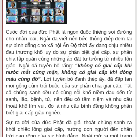
Cuộc đời của đức Phật là ngọn đuốc thiêng soi đường
cho nhân loại, Ngài đã viết nên bức thông điệp đem lại
sự bình đẳng cho xã hội Ấn Độ thời ấy đang chịu nhiều
đau thương khổ lụy do sự phân biệt giai cấp, sự phân
chia tập quán cùng những áp đặt tư tưởng từ nhiều tôn
giáo. Ngài đã tuyên bố rằng:
“không có giai cấp khi
nước mắt cùng mặn, không có giai cấp khi dòng
máu cùng đỏ”.
Lời tuyên bố đanh thép ấy, đã đập tan
mọi gông cùm trói buộc của sự phân chia giai cấp. Tất
cả chúng sanh đều có cùng nỗi khổ niềm đau đến từ
sanh, lão, bệnh, tử, nên đều có tâm niệm và nhu cầu
thoát khổ tìm vui, đó là nhu cầu bình đẳng không phân
biệt giai cấp giàu nghèo.
Sự ra đời của đức Phật đã giải thoát chúng sanh ra
khỏi chiếc lồng giai cấp, hướng con người đến chân
trời cao rộng của sự bình đẳng. Ngài mở ra một trang