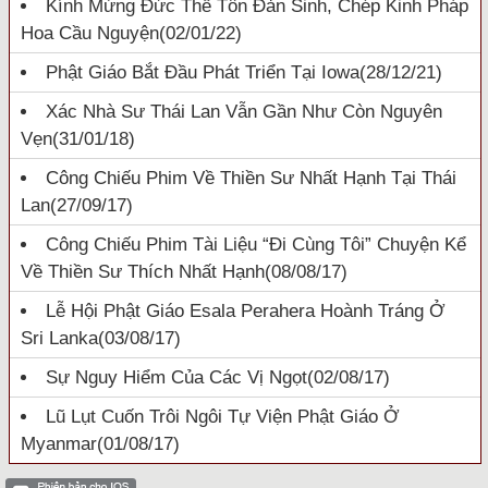
Kính Mừng Đức Thế Tôn Đản Sinh, Chép Kinh Pháp
Hoa Cầu Nguyện
(02/01/22)
Phật Giáo Bắt Đầu Phát Triển Tại Iowa
(28/12/21)
Xác Nhà Sư Thái Lan Vẫn Gần Như Còn Nguyên
Vẹn
(31/01/18)
Công Chiếu Phim Về Thiền Sư Nhất Hạnh Tại Thái
Lan
(27/09/17)
Công Chiếu Phim Tài Liệu “Đi Cùng Tôi” Chuyện Kể
Về Thiền Sư Thích Nhất Hạnh
(08/08/17)
Lễ Hội Phật Giáo Esala Perahera Hoành Tráng Ở
Sri Lanka
(03/08/17)
Sự Nguy Hiểm Của Các Vị Ngọt
(02/08/17)
Lũ Lụt Cuốn Trôi Ngôi Tự Viện Phật Giáo Ở
Myanmar
(01/08/17)