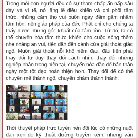
Trong mỗi con người đều có sự tham chấp ẩn nấp sâu
dày và vi tế, nó lặng lẽ điều khiển và chi phối tâm
thức, những cảm thọ vui buồn ngày đêm gặm nhấm
tâm hồn, nên giáo pháp của đức Phật chỉ cho chúng ta
thấy được những góc khuất của tâm hồn. Từ đó, ta có
thể chuyển hóa tâm thức khiến cho cuộc sống thêm
nhẹ nhàng an vui, tiến dần đến cánh cửa giải thoát giác
ngộ. Muốn giải thoát nỗi khổ niềm đau, đầu tiên phải
thay đổi tư duy thay đổi cách nhìn, thay đổi những
nghiệp nhân trong hiện tại, chuyển hóa dần để bản thân
ngày một tốt đẹp hoàn thiện hơn. Thay đổi để có thể
chuyển mê thành ngộ, chuyển phàm thành thánh.
Thời thuyết pháp trực tuyến nên đôi lúc có những nuốt
đan xen do kỹ thuật đường truyền kém, nhưng vẫn