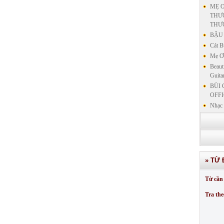
MẸ Ơ
THƯƠ
THƯ
BẬU 
Cát B
Mẹ Ơi
Beaut
Guita
BÙI 
OFFI
Nhạc 
Nhạc 
VẤN 
KIN
LƯU
GIẢN
» TỪ 
GIẢ
SƯ 
Từ cần 
GIẢN
Tra the