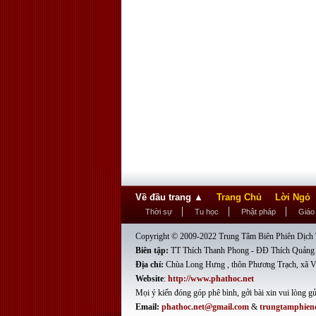
Về đầu trang
▲
Trang Chủ
Lời Ngỏ
Thời sự
Tu học
Phật pháp
Giáo
Copyright © 2009-2022 Trung Tâm Biên Phiên Dịch T
Biên tập:
TT Thích Thanh Phong - ĐĐ Thích Quảng
Địa chỉ:
Chùa Long Hưng , thôn Phương Trạch, xã V
Website
:
http://www.phathoc.net
Mọi ý kiến đóng góp phê bình, gởi bài xin vui lòng gử
Email:
phathoc.net@gmail.com
&
trungtamphien