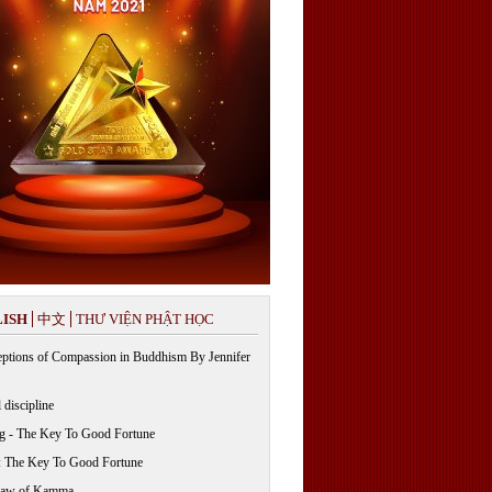
ISH
中文
THƯ VIỆN PHẬT HỌC
ptions of Compassion in Buddhism By Jennifer
 discipline
g - The Key To Good Fortune
: The Key To Good Fortune
Law of Kamma