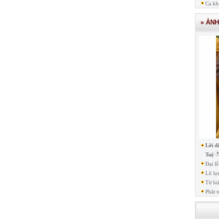
Ca kh
» ẢN
Lời d
Tuệ
Đại l
Lũ lụ
Từ hi
Phât t