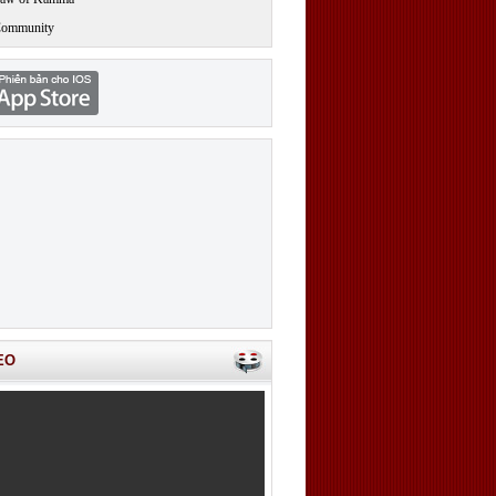
Community
EO