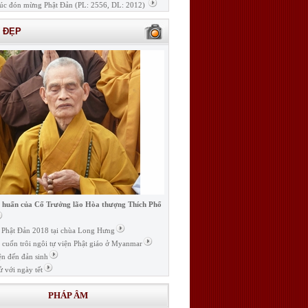
úc đón mừng Phật Đản (PL: 2556, DL: 2012)
H ĐẸP
i huấn của Cố Trưởng lão Hòa thượng Thích Phổ
ễ Phật Đản 2018 tại chùa Long Hưng
t cuốn trôi ngôi tự viện Phật giáo ở Myanmar
ện đến đản sinh
ử với ngày tết
PHÁP ÂM