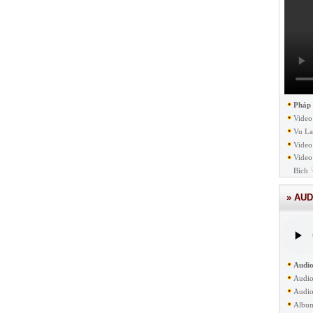
Pháp
Video
Vu La
Video
Video
Bích
» AUD
Audio
Audio
Audio
Albu