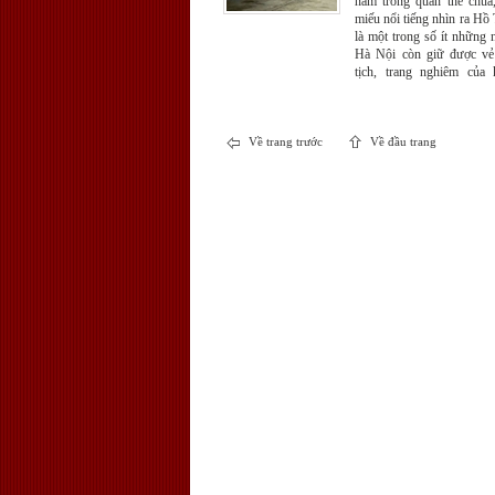
nằm trong quần thể chùa,
miếu nổi tiếng nhìn ra Hồ
là một trong số ít những 
Hà Nội còn giữ được vẻ
tịch, trang nghiêm của
Phật đài, nhưng lại rất đ
tốt tươi, thu hút nhiều du
sỹ tử đến vãn cảnh và đọc 
Về trang trước
Về đầu trang