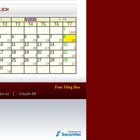
LỊCH
8/2026
<
>
>>
T2
T3
T4
T5
T6
T7
1
19/6
3
4
5
6
7
8
21
22
23
24
25
26
10
11
12
13
14
15
28
29
30
1/7
2
3
17
18
19
20
21
22
5
6
7
8
9
10
24
25
26
27
28
29
12
13
14
15
16
17
31
19
Font Tiếng Hoa
Lịch sử
Chuyên Đề