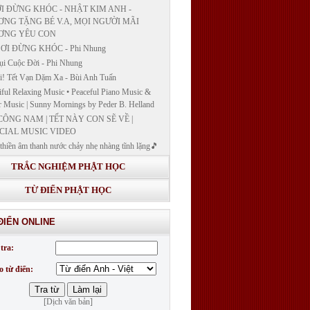
I ĐỪNG KHÓC - NHẬT KIM ANH -
NG TẶNG BÉ V.A, MỌI NGƯỜI MÃI
ƠNG YÊU CON
ƠI ĐỪNG KHÓC - Phi Nhung
ụi Cuộc Đời - Phi Nhung
! Tết Vạn Dặm Xa - Bùi Anh Tuấn
iful Relaxing Music • Peaceful Piano Music &
r Music | Sunny Mornings by Peder B. Helland
CÔNG NAM | TẾT NÀY CON SẼ VỀ |
CIAL MUSIC VIDEO
thiền âm thanh nước chảy nhẹ nhàng tĩnh lặng🎵
thiền lặng tâm
TRẮC NGHIỆM PHẬT HỌC
ĐÁP VÀ BẾ GIẢNG LỚP "GIẢNG GIẢI
H BẢN NGUYỆN CÔNG ĐỨC DƯỢC SƯ
TỪ ĐIỂN PHẬT HỌC
 LY QUANG NHƯ LAI"
G GIẢI KINH DƯỢC SƯ - BÀI 14/ GIẢNG
ĐIỂN ONLINE
I KINH BẢN NGUYỆN CÔNG ĐỨC DƯỢC
LƯU LY QUANG NHƯ LAI
tra:
G GIẢI KINH DƯỢC SƯ
o từ điển:
[Dịch văn bản]