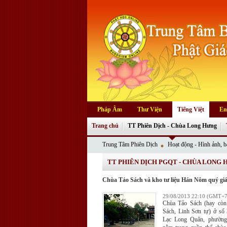
Pháp Âm
Thư Viện
Tiếng Việt
En
Trang chủ
TT Phiên Dịch - Chùa Long Hưng
Trung Tâm Phiên Dịch
Hoạt động - Hình ảnh, bà
TT PHIÊN DỊCH PGQT - CHÙA LONG
Chùa Tảo Sách và kho tư liệu Hán Nôm quý gi
29/08/2013 22:10 (GMT+7
Chùa Tảo Sách (hay còn
Sách, Linh Sơn tự) ở số
Lạc Long Quân, phường