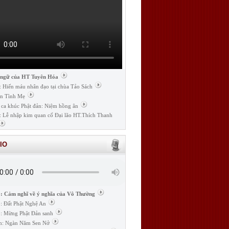
 ngữ của HT Tuyên Hóa
: Hiến máu nhân đạo tại chùa Tảo Sách
n Tình Mẹ
 ca khúc Phật đản: Niệm hồng ân
: Lễ nhập kim quan cố Đại lão HT.Thích Thanh
IO
: Cảm nghĩ về ý nghĩa của Vô Thường
: Đất Phật Nghệ An
: Mừng Phật Đản sanh
m: Ngàn Năm Sen Nở