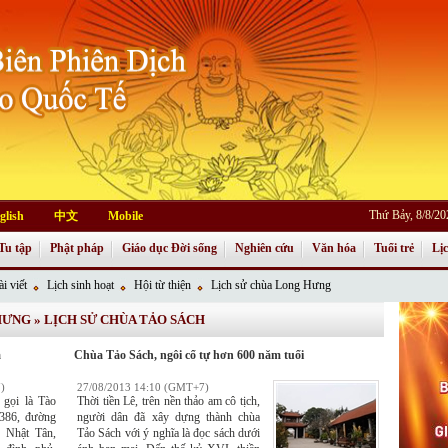
Thứ Bảy, 8/8/2
glish
中文
Mobile
Tu tập
Phật pháp
Giáo dục Đời sống
Nghiên cứu
Văn hóa
Tuổi trẻ
Lị
i viết
Lịch sinh hoạt
Hội từ thiện
Lịch sử chùa Long Hưng
 HƯNG
»
LỊCH SỬ CHÙA TẢO SÁCH
á
Chùa Tảo Sách, ngôi cổ tự hơn 600 năm tuổi
)
27/08/2013 14:10 (GMT+7)
 gọi là Tào
Thời tiền Lê, trên nền thảo am cô tịch,
 386, đường
người dân đã xây dựng thành chùa
 Nhật Tân,
Tảo Sách với ý nghĩa là đọc sách dưới