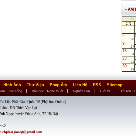
» ÂM 
<<
CN
2
20
9
27
16
4
23
11
30
18
Hình Ảnh
Thư Viện
Pháp Âm
Liên Hệ
RSS
Sitemap
 dục - Đời sống
Văn học - Nghệ thuật
Nghiên cứu
Tuổi trẻ
Tài liệu - 
ư Liệu Phật Giáo Quốc Tế (Phật học Online)
 Lâm - ĐĐ Thích Vạn Lợi
ĩnh Ngọc, huyện Đông Anh, TP Hà Nội.
i về
dichphatgiaoqt@gmail.com