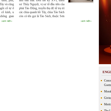
 đình, phủ,
ánh ban mai. Đến thế kỷ XVI, thiền
 Tây và cũng
sư Thủy Nguyệt, vị sư tổ đầu tiên của
ngôi cổ tự ở
phái Tào Động, truyền thụ đệ tử trụ trì
 cổ kính, u
các chùa quanh hồ Tây, chùa Tảo Sách
 không gian
còn có tên gọi là Tào Sách, thuộc Sơn
ẹp, cảnh sắc
Môn, có tên chữ là Linh Sơn tự.
 khách và cả
sách.
ENGL
Conce
Goetz
Moral
Givin
Merit
The 