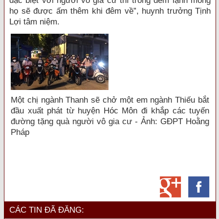
đặc biệt với người vô gia cư thì trong đêm lạnh mong
họ sẽ được ấm thêm khi đêm về”, huynh trưởng Tịnh
Lợi tâm niệm.
Một chị ngành Thanh sẽ chở một em ngành Thiếu bắt
đầu xuất phát từ huyện Hóc Môn đi khắp các tuyến
đường tặng quà người vô gia cư - Ảnh: GĐPT Hoằng
Pháp
CÁC TIN ĐÃ ĐĂNG: