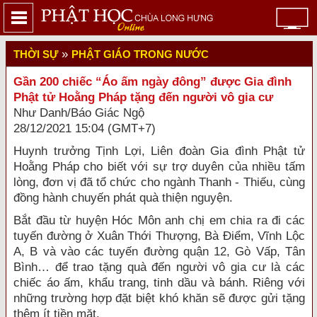
»
THỜI SỰ
PHẬT GIÁO TRONG NƯỚC
Gần 200 chiếc “Áo ấm ngày đông” được Gia đình
Phật tử Hoằng Pháp tặng đến người vô gia cư
Như Danh/Báo Giác Ngộ
28/12/2021 15:04 (GMT+7)
Huynh trưởng Tịnh Lợi, Liên đoàn Gia đình Phật tử
Hoằng Pháp cho biết với sự trợ duyên của nhiều tấm
lòng, đơn vị đã tổ chức cho ngành Thanh - Thiếu, cùng
đồng hành chuyến phát quà thiện nguyện.
Bắt đầu từ huyện Hóc Môn anh chị em chia ra đi các
tuyến đường ở Xuân Thới Thượng, Bà Điểm, Vĩnh Lộc
A, B và vào các tuyến đường quận 12, Gò Vấp, Tân
Bình… để trao tặng quà đến người vô gia cư là các
chiếc áo ấm, khẩu trang, tinh dầu và bánh. Riêng với
những trường hợp đặt biệt khó khăn sẽ được gửi tặng
thêm ít tiền mặt.