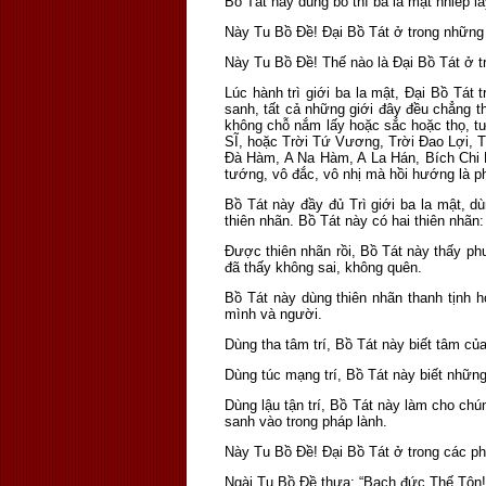
Bồ Tát này dùng bố thí ba la mật nhiếp 
Này Tu Bồ Ðề! Ðại Bồ Tát ở trong những 
Này Tu Bồ Ðề! Thế nào là Ðại Bồ Tát ở tr
Lúc hành trì giới ba la mật, Ðại Bồ Tát t
sanh, tất cả những giới đây đều chẳng th
không chỗ nắm lấy hoặc sắc hoặc thọ, t
SĨ, hoặc Trời Tứ Vương, Trời Ðao Lợi, T
Ðà Hàm, A Na Hàm, A La Hán, Bích Chi 
tướng, vô đắc, vô nhị mà hồi hướng là ph
Bồ Tát này đầy đủ Trì giới ba la mật, 
thiên nhãn. Bồ Tát này có hai thiên nhãn:
Ðược thiên nhãn rồi, Bồ Tát này thấy 
đã thấy không sai, không quên.
Bồ Tát này dùng thiên nhãn thanh tịnh
mình và người.
Dùng tha tâm trí, Bồ Tát này biết tâm c
Dùng túc mạng trí, Bồ Tát này biết nhữn
Dùng lậu tận trí, Bồ Tát này làm cho c
sanh vào trong pháp lành.
Này Tu Bồ Ðề! Ðại Bồ Tát ở trong các phá
Ngài Tu Bồ Ðề thưa: “Bạch đức Thế Tôn! 