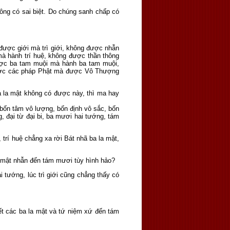
không có sai biệt. Do chúng sanh chấp có
 được giới mà trì giới, không được nhẫn
mà hành trí huệ, không được thần thông
ược ba tam muội mà hành ba tam muội,
được các pháp Phật mà được Vô Thượng
a la mật không có được này, thì ma hay
 bốn tâm vô lượng, bốn định vô sắc, bốn
, đại từ đại bi, ba mươi hai tướng, tám
, trí huệ chẳng xa rời Bát nhã ba la mật,
a mật nhẫn đến tám mươi tùy hình hảo?
 tướng, lúc trì giới cũng chẳng thấy có
hết các ba la mật và tứ niệm xứ đến tám