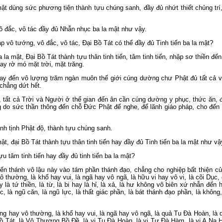
 mật dùng sức phương tiện thành tựu chúng sanh, đầy đủ nhứt thiết chủng 
 đắc, vô tác đầy đủ Nhẫn nhục ba la mật như vậy.
 vô tướng, vô đắc, vô tác, Ðại Bồ Tát có thể đầy đủ Tinh tiến ba la mật?
la mật, Ðại Bồ Tát thành tựu thân tinh tiến, tâm tinh tiến, nhập sơ thiền đế
ay rờ mó mặt trời, mặt trăng.
 bay đến vô lượng trăm ngàn muôn thế giới cúng dường chư Phật đủ tất cả v
hẳng dứt hết.
ất cả Trời và Người ở thế gian đến ân cần cúng dường y phục, thức ăn, đ
 do sức thần thông đến chỗ Đức Phật để nghe, để lãnh giáo pháp, cho đế
hanh tịnh Phật độ, thành tựu chúng sanh.
t, đại Bồ Tát thành tựu thân tinh tiến hay đầy đủ Tinh tiến ba la mật như vậ
u tâm tinh tiến hay đầy đủ tinh tiến ba la mật?
 tiến thánh vô lậu này vào tám phần thánh đạo, chẳng cho nghiệp bất thiện
thường, là khổ hay vui, là ngã hay vô ngã, là hữu vi hay vô vi, là cõi Dục,
 là tứ thiền, là từ, là bi hay là hỉ, là xả, là hư không vô biên xứ nhẫn đến 
, là ngũ căn, là ngũ lực, là thất giác phần, là bát thánh đạo phần, là không
g hay vô thường, là khổ hay vui, là ngã hay vô ngã, là quả Tu Ðà Hoàn, là
ồ Tát, là Vô Thượng Bồ Ðề, là vị Tu Ðà Hoàn, là vị Tư Ðà Hàm, là vị A Na Hà