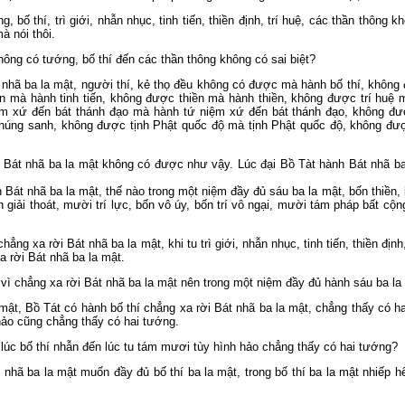
bố thí, trì giới, nhẫn nhục, tinh tiến, thiền định, trí huệ, các thần thông 
à nói thôi.
ông có tướng, bố thí đến các thần thông không có sai biệt?
 nhã ba la mật, người thí, kẻ thọ đều không có được mà hành bố thí, không
n mà hành tinh tiến, không được thiền mà hành thiền, không được trí huệ 
ệm xứ đến bát thánh đạo mà hành tứ niệm xứ đến bát thánh đạo, không đ
húng sanh, không được tịnh Phật quốc độ mà tịnh Phật quốc độ, không 
 Bát nhã ba la mật không có được như vậy. Lúc đại Bồ Tàt hành Bát nhã b
Bát nhã ba la mật, thế nào trong một niệm đầy đủ sáu ba la mật, bốn thiền,
iải thoát, mười trí lực, bốn vô úy, bốn trí vô ngại, mười tám pháp bất cộng
ẳng xa rời Bát nhã ba la mật, khi tu trì giới, nhẫn nhục, tinh tiến, thiền định
 rời Bát nhã ba la mật.
vì chẳng xa rời Bát nhã ba la mật nên trong một niệm đầy đủ hành sáu ba l
ật, Bồ Tát có hành bố thí chẳng xa rời Bát nhã ba la mật, chẳng thấy có hai
hảo cũng chẳng thấy có hai tướng.
lúc bố thí nhẫn đến lúc tu tám mươi tùy hình hảo chẳng thấy có hai tướng?
 nhã ba la mật muốn đầy đủ bố thí ba la mật, trong bố thí ba la mật nhiếp 