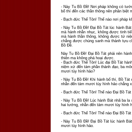
- Này Tu Bồ Ðề! Nơi pháp không có tướng, 
bố thí đến các thần thông nên phân biệt m
- Bạch đức Thế Tôn! Thế nào nơi pháp kh
- Này Tu Bồ Ðề! Ðại Bồ Tát lúc hành Bát
mà hành nhẫn nhục, không được tinh tiế
mà hành thần thông, không được tứ ni
chẳng được chúng sanh mà thành tựu c
Bồ Ðề.
Này Tu Bồ Ðề! Ðại Bồ Tát phải nên hành
thiên ma không phá hoại được.
- Bạch đức Thế Tôn! Lúc đại Bồ Tát hành 
niệm xứ đến tám phần thánh đạo, ba môn g
mươi tùy hình hảo?
- Này Tu Bồ Ðề! Khi hành bố thí, Bồ Tát ch
nhẫn đến tám mươi tùy hình hảo chẳng xa
- Bạch đức Thế Tôn! Thế nào Ðại Bồ Tát 
- Này Tu Bồ Ðề! Lúc hành Bát nhã ba la m
hai tướng, nhẫn đến tám mươi tùy hình 
- Bạch đức Thế Tôn! Thế nào Ðại Bồ Tát 
- Này Tu Bồ Ðề! Ðại Bồ Tát lúc hành Bát
mươi tùy hình hảo.