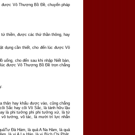
trí, được Vô Thượng Bồ Ðề, chuyển pháp
n tứ thiền, được các thứ thần thông, hay
ật dụng cần thiết, cho đến lúc được Vô
ồ uống, cho đến sau khi nhập Niết bàn,
n lúc được Vô Thượng Bồ Ðề trọn chẳng
y.
 của thân hay khẩu được vào, cũng chẳng
 cõi Sắc hay cõi Vô Sắc, là tánh hữu lậu
hay là phi tưởng phi phi tưởng xứ, là tứ
, vô tướng, vô tác, là mười trí lực nhẫn
 quảTư Ðà Hàm, là quả A Na Hàm, là quả
m, là vị A La Hán, là vị Bích Chi Phật,