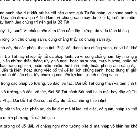
ng sanh này dứt kiết sử ba cõi nên được quả Tu Ðà hoàn, vì chúng sanh
i Dục nên được quả A Na Hàm, vì chúng sanh này dứt kiết tập cõi trên nê
y hành đạo chủng trí nên gọi là Bồ Tát.
y. Tại sao? Vì chẳng nên đem tánh nắm lấy tướng, do vì là tánh không.
ch rộng lớn cho chúng sanh, cũng chẳng thấy có chúng sanh ấy.
 mà đầy đủ các pháp, thanh tịnh Phật độ, thành tựu chúng sanh, do vì bất kh
tiến, Bồ Tát này nhiếp lấy tất cả pháp lành, và vì cũng chẳng nắm lấy những 
h, hiện những thần thông tùy ý vô ngại: hoặc mưa hoa, mưa hương, hoặc trỗ
báu trang nghiêm, hoặc hiện nhiều thứ thân hình, hoặc phóng ánh sáng đại 
đến tà kiến, hoặc dùng việc bố thí để lợi ích chúng sanh, hoặc dùng trì gi
 mình để cấp cho, tùy phương các tiện lợi làm lợi ích chúng sanh.
rong các pháp vô tướng, vô đắc, vô tác, Ðại Bồ Tát dùng thân và tâm tinh ti
vô tướng, vô đắc, vô tác, Ðại Bồ Tát hành Bát nhã ba la mật hay đầy đủ Th
 Phật, Ðại Bồ Tát đều có thể đầy đủ tất cả những thiền định.
p bất thiện, các pháp ác, do lìa dục mà hỉ lạc, có giác, có quán, nhập sơ th
ắp mười phương tất cả thế gian.
ứt tướng có đối đãi, vì chẳng nghĩ nhớ tướng biệt dị mà nhập vô biên hư kh