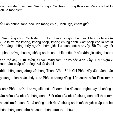
hát tâm đến nay, mãi đến lúc ngồi đạo tràng, trong thời gian đó có bị bất
chỉ là một niệm.
bất luận chúng sanh nào đến mắng chửi, đánh đập, chém giết.
 đến mắng chửi, đánh đập, Bồ Tát phải suy nghĩ như vầy: Mắng ta là ai? Ai
p, đó là rốt ráo không, không pháp, không chúng sanh. Các pháp còn là bất
ười mắng, chẳng thấy người chém giết. Lúc quán sát như vậy, Bồ Tát này li
các pháp tướng thường chẳng sanh, các phiền não từ nào đến giờ cũng thườn
t có thể đầy đủ tứ thiền, tứ vô lượng tâm, tứ vô sắc định, đầy đủ tứ niệm x
mười tám pháp bất cộng, đại từ đại bi.
 thế, chẳng cùng đồng với hàng Thanh Văn, Bích Chi Phật, đầy đủ thánh thần
 này dùng thiên nhãn thấy chư Phật phương đông, liền được niệm Phật ta
ủa chư Phật mười phương diễn nói, rồi đem chỗ đã được nghe dạy lại chúng 
tâm niệm của tất cả chúng sanh. Biết tâm của tất cả chúng sanh rồi theo tâ
ành đời trước của tất cả chúng sanh rồi vì chúng sanh mà thuyết pháp cho h
o hóa chúng sanh cho họ được thánh quả tam thừa.