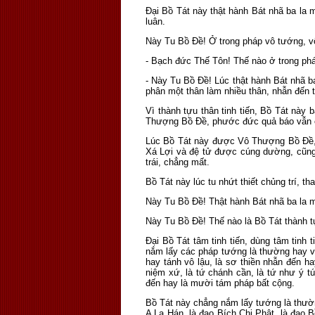
Ðại Bồ Tát này thật hành Bát nhã ba la
luân.
Này Tu Bồ Ðề! Ở trong pháp vô tướng, vô
- Bạch đức Thế Tôn! Thế nào ở trong pháp
- Này Tu Bồ Ðề! Lúc thật hành Bát nhã ba 
phân một thân làm nhiều thân, nhẫn đến t
Vì thành tựu thân tinh tiến, Bồ Tát này
Thượng Bồ Ðề, phước đức quả báo vẫn c
Lúc Bồ Tát này được Vô Thượng Bồ Ðề, t
Xá Lợi và đệ tử được cúng dường, cũng
trái, chẳng mất.
Bồ Tát này lúc tu nhứt thiết chủng trí, t
Này Tu Bồ Ðề! Thật hành Bát nhã ba la mậ
Này Tu Bồ Ðề! Thế nào là Bồ Tát thành tự
Ðại Bồ Tát tâm tinh tiến, dùng tâm tinh
nắm lấy các pháp tướng là thường hay vô 
hay tánh vô lậu, là sơ thiền nhẫn đến hay
niệm xứ, là tứ chánh cần, là tứ như ý túc
đến hay là mười tám pháp bất cộng.
Bồ Tát này chẳng nắm lấy tướng là thườn
A La Hán, là đạo Bích Chi Phật, là đạo B