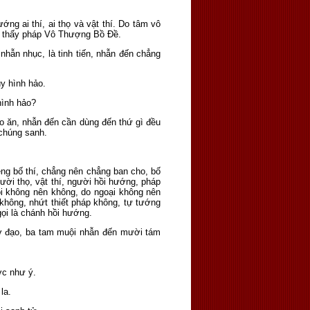
ng ai thí, ai thọ và vật thí. Do tâm vô
ng thấy pháp Vô Thượng Bồ Ðề.
à nhẫn nhục, là tinh tiến, nhẫn đến chẳng
y hình hảo.
hình hảo?
o ăn, nhẫn đến cần dùng đến thứ gì đều
 chúng sanh.
êng bố thí, chẳng nên chẳng ban cho, bố
ời thọ, vật thí, người hồi hướng, pháp
i không nên không, do ngoại không nên
 không, nhứt thiết pháp không, tự tướng
ọi là chánh hồi hướng.
rợ đạo, ba tam muội nhẫn đến mười tám
ợc như ý.
la.