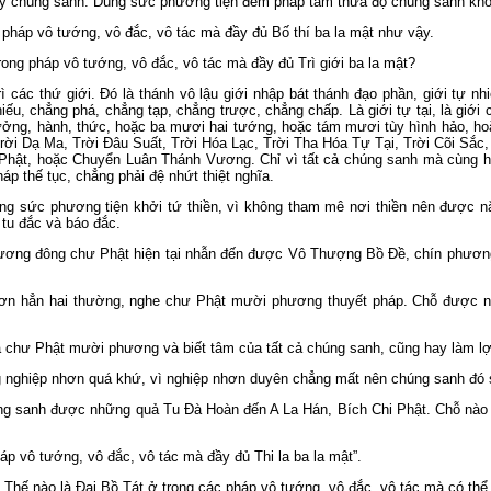
lấy chúng sanh. Dùng sức phương tiện đem pháp tam thừa độ chúng sanh khỏ
pháp vô tướng, vô đắc, vô tác mà đầy đủ Bố thí ba la mật như vậy.
ong pháp vô tướng, vô đắc, vô tác mà đầy đủ Trì giới ba la mật?
rì các thứ giới. Ðó là thánh vô lậu giới nhập bát thánh đạo phần, giới tự nhi
iếu, chẳng phá, chẳng tạp, chẳng trược, chẳng chấp. Là giới tự tại, là giới
ưởng, hành, thức, hoặc ba mươi hai tướng, hoặc tám mươi tùy hình hảo, h
rời Dạ Ma, Trời Ðâu Suất, Trời Hóa Lạc, Trời Tha Hóa Tự Tại, Trời Cõi Sắc
Phật, hoặc Chuyển Luân Thánh Vương. Chỉ vì tất cả chúng sanh mà cùng 
áp thế tục, chẳng phải đệ nhứt thiệt nghĩa.
dùng sức phương tiện khởi tứ thiền, vì không tham mê nơi thiền nên được
 tu đắc và báo đắc.
phương đông chư Phật hiện tại nhẫn đến được Vô Thượng Bồ Ðề, chín phươn
 hơn hẳn hai thường, nghe chư Phật mười phương thuyết pháp. Chỗ được ng
ủa chư Phật mười phương và biết tâm của tất cả chúng sanh, cũng hay làm lợi
g nghiệp nhơn quá khứ, vì nghiệp nhơn duyên chẳng mất nên chúng sanh đó s
húng sanh được những quả Tu Ðà Hoàn đến A La Hán, Bích Chi Phật. Chỗ nào
p vô tướng, vô đắc, vô tác mà đầy đủ Thi la ba la mật”.
Thế nào là Ðại Bồ Tát ở trong các pháp vô tướng, vô đắc, vô tác mà có thể