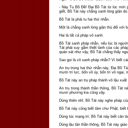
- Này Tu Bồ Ðề! Ðại Bồ Tát từ lúc mới p
giết, Bồ Tát này chẳng sanh lòng giận dù 
Bồ Tát là phải tu hai thứ nhẫn.
Một là chẳng sanh lòng giận thù đối với 
Hai là tất cả pháp vô sanh.
Bồ Tát sanh pháp nhẫn, nếu lúc bị người
Tát phải suy gẫm thiệt tánh của các phá
quán sát như vậy, Bồ Tát chẳng thấy ng
Sao gọi là vô sanh pháp nhẫn? Vì biết 
An trụ trong hai thứ nhẫn này, Ðại Bồ Tá
mười trí lực, bốn vô úy, bốn trí vô ngại, 
Bồ Tát này an trụ pháp thánh vô lậu xuất
An trụ trong thánh thần thông, Bồ Tát
mươi phương kia cũng vậy.
Dùng thiên nhĩ, Bồ Tát này nghe pháp c
Bồ Tát này cũng biết tâm chư Phật, biết 
Dùng túc mạng trí, Bồ Tát này biết căn l
Dùng lậu tận thần thông, Bồ Tát này giá