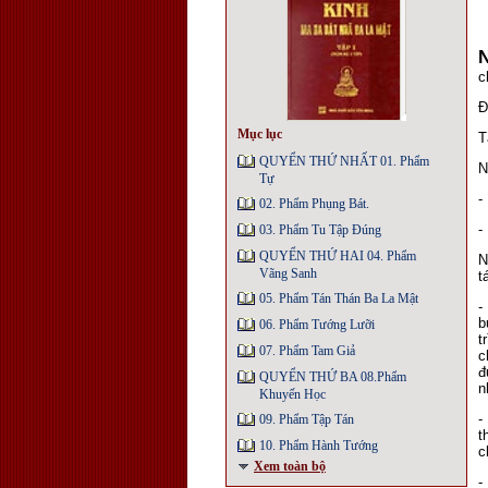
c
Ð
Mục lục
T
QUYỂN THỨ NHẤT 01. Phẩm
N
Tự
-
02. Phẩm Phụng Bát.
-
03. Phẩm Tu Tập Đúng
QUYỂN THỨ HAI 04. Phẩm
N
Vãng Sanh
t
05. Phẩm Tán Thán Ba La Mật
-
b
06. Phẩm Tướng Lưỡi
t
07. Phẩm Tam Giả
c
đ
QUYỂN THỨ BA 08.Phẩm
n
Khuyến Học
-
09. Phẩm Tập Tán
t
10. Phẩm Hành Tướng
c
Xem toàn bộ
-