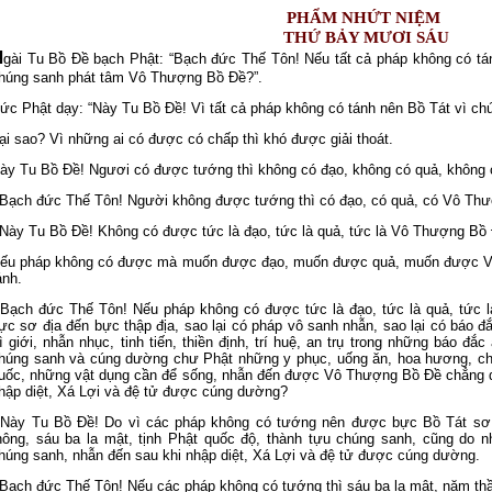
PHẨM NHỨT NIỆM
THỨ BẢY MƯƠI SÁU
N
gài Tu Bồ Ðề bạch Phật: “Bạch đức Thế Tôn! Nếu tất cả pháp không có tánh
húng sanh phát tâm Vô Thượng Bồ Ðề?”.
ức Phật dạy: “Này Tu Bồ Ðề! Vì tất cả pháp không có tánh nên Bồ Tát vì 
ại sao? Vì những ai có được có chấp thì khó được giải thoát.
ày Tu Bồ Ðề! Ngươi có được tướng thì không có đạo, không có quả, không
 Bạch đức Thế Tôn! Người không được tướng thì có đạo, có quả, có Vô Th
 Này Tu Bồ Ðề! Không có được tức là đạo, tức là quả, tức là Vô Thượng Bồ Ð
ếu pháp không có được mà muốn được đạo, muốn được quả, muốn được Vô
ánh.
 Bạch đức Thế Tôn! Nếu pháp không có được tức là đạo, tức là quả, tức 
ực sơ địa đến bực thập địa, sao lại có pháp vô sanh nhẫn, sao lại có báo đắ
rì giới, nhẫn nhục, tinh tiến, thiền định, trí huệ, an trụ trong những báo đắ
húng sanh và cúng dường chư Phật những y phục, uống ăn, hoa hương, ch
uốc, những vật dụng cần để sống, nhẫn đến được Vô Thượng Bồ Ðề chẳng 
hập diệt, Xá Lợi và đệ tử được cúng dường?
 Này Tu Bồ Ðề! Do vì các pháp không có tướng nên được bực Bồ Tát sơ đ
hông, sáu ba la mật, tịnh Phật quốc độ, thành tựu chúng sanh, cũng do n
húng sanh, nhẫn đến sau khi nhập diệt, Xá Lợi và đệ tử được cúng dường.
 Bạch đức Thế Tôn! Nếu các pháp không có tướng thì sáu ba la mật, năm thần