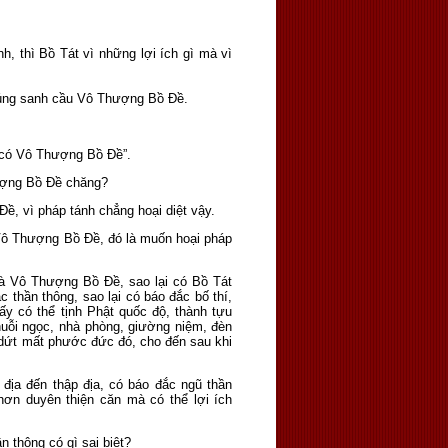
, thì Bồ Tát vì những lợi ích gì mà vì
chúng sanh cầu Vô Thượng Bồ Ðề.
 có Vô Thượng Bồ Ðề”.
ượng Bồ Ðề chăng?
ề, vì pháp tánh chẳng hoại diệt vậy.
 Thượng Bồ Ðề, đó là muốn hoại pháp
là Vô Thượng Bồ Ðề, sao lại có Bồ Tát
c thần thông, sao lại có báo đắc bố thí,
c ấy có thể tịnh Phật quốc độ, thành tựu
uỗi ngọc, nhà phòng, giường niệm, đèn
dứt mất phước đức đó, cho đến sau khi
ịa đến thập địa, có báo đắc ngũ thần
hơn duyên thiện căn mà có thể lợi ích
 thông có gì sai biệt?