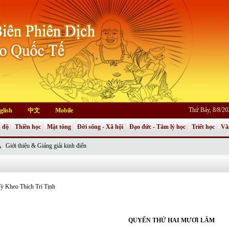
Thứ Bảy, 8/8/2
glish
中文
Mobile
 độ
Thiền học
Mật tông
Đời sống - Xã hội
Đạo đức - Tâm lý học
Triết học
Vă
Giới thiệu & Giảng giải kinh điển
ỳ Kheo Thích Trí Tịnh
QUYỂN THỨ HAI MƯƠI LĂM