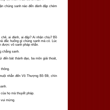
 luận chúng sanh nào đến đánh đập chém
 chê, ai đánh, ai đập? Ai nhận chịu? Bồ
 khả đắc huống gì chúng sanh mà có. Lúc
ền được vô sanh pháp nhẫn.
g chẳng sanh.
ứ đến bát thánh đạo, ba môn giải thoát,
 thông.
m muội nhẫn đến Vô Thượng Bồ Ðề, chín
sanh.
m của họ mà thuyết pháp.
ọ vui mừng.