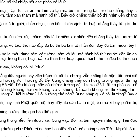
úc bố thí nhiếp hết các pháp vô lậu?
ật, Ðại Bồ Tát an trụ tâm vô lậu mà bố thí. Trong tâm vô lậu chẳng thấy tướ
iễm, tâm xan tham mà hành bố thí. Bấy giờ chẳng thấy bố thí nhẫn đến chẳ
mà trì giới, nhẫn nhục, tinh tiến, thiền định, trí huệ, chẳng thấy là giới, l
u tu tứ niệm xứ, chẳng thấy là tứ niệm xứ nhẫn đến chẳng thấy tám mươi tù
ng, vô tác, thế nào đầy đủ bố thí ba la mật nhẫn đến đầy đủ tám mươi tùy 
 ba la mật, dùng tâm vô tướng, tâm vô lậu mà hành bố thí: người cần ăn ch
 vật trong thân, hoặc cắt xẻ thân thể, hoặc quốc thành thê tử đều bố thí cho
 vậy, không có lợi ích gì.
ằng dầu người này đến trách tôi bố thí nhưng vẫn không hối hận, tôi phải si
hồi hướng Vô Thượng Bồ Ðề. Cũng chẳng thấy có những tướng người thí, ngư
 Bồ Ðề. Ðều không thấy có những tướng đó. Tại sao? Vì tất cả pháp do nộ
 không không, hữu vi không, vô vi không, tất cánh không, vô thỉ không, tán
 rằng: Ai hồi hướng? Hồi hướng chỗ nào? Dùng pháp gì để hồi hướng? Ðây g
nh, hay tịnh Phật quốc độ, hay đầy đủ sáu ba la mật, ba mươi bảy phẩm t
hẳng hưởng thọ quả báo thế gian.
ùng thứ gì đều liền được cả. Cũng vậy, Bồ Tát tâm nguyện những gì liền đư
ng dường chư Phật, cũng hay ban đầy đủ tất cả chúng sanh Trời, Người, A tu 