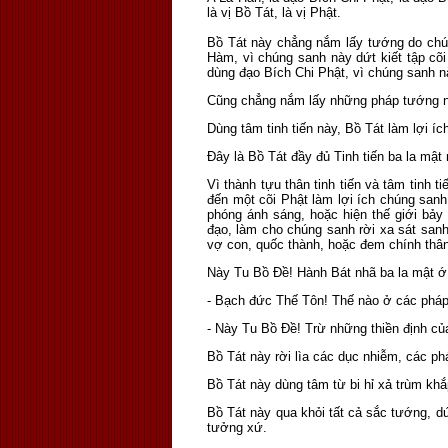
là vị Bồ Tát, là vị Phật.
Bồ Tát này chẳng nắm lấy tướng do chú
Hàm, vì chúng sanh này dứt kiết tập cõ
dùng đạo Bích Chi Phật, vì chúng sanh nà
Cũng chẳng nắm lấy những pháp tướng nà
Dùng tâm tinh tiến này, Bồ Tát làm lợi í
Ðây là Bồ Tát đầy đủ Tinh tiến ba la mật
Vì thành tựu thân tinh tiến và tâm tinh 
đến một cõi Phật làm lợi ích chúng san
phóng ánh sáng, hoặc hiện thế giới bảy 
đạo, làm cho chúng sanh rời xa sát sanh 
vợ con, quốc thành, hoặc đem chính thân
Này Tu Bồ Ðề! Hành Bát nhã ba la mật ớ t
- Bạch đức Thế Tôn! Thế nào ở các pháp 
- Này Tu Bồ Ðề! Trừ những thiền định của
Bồ Tát này rời lìa các dục nhiễm, các phá
Bồ Tát này dùng tâm từ bi hỉ xả trùm kh
Bồ Tát này qua khỏi tất cả sắc tướng, d
tưởng xứ.