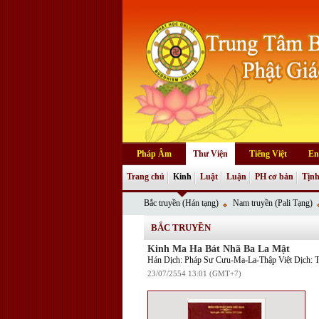
Pháp Âm
Thư Viện
Tiếng Việt
En
Trang chủ
Kinh
Luật
Luận
PH cơ bản
Tịnh
Bắc truyền (Hán tạng)
Nam truyền (Pali Tạng)
BẮC TRUYỀN
Kinh Ma Ha Bát Nhã Ba La Mật
Hán Dịch: Pháp Sư Cưu-Ma-La-Thập Việt Dịch: T
23/07/2554 13:01 (GMT+7)