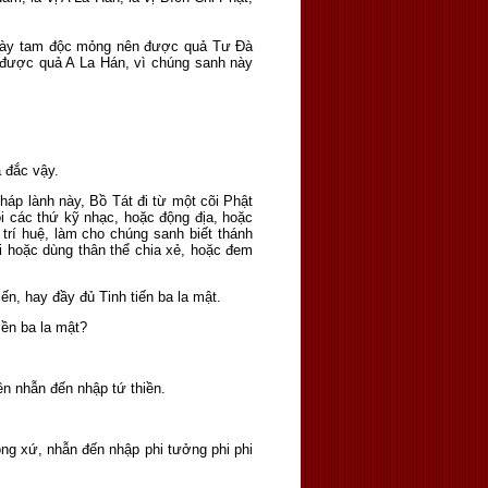
 này tam độc mỏng nên được quả Tư Ðà
n được quả A La Hán, vì chúng sanh này
ả đắc vậy.
pháp lành này, Bồ Tát đi từ một cõi Phật
i các thứ kỹ nhạc, hoặc động địa, hoặc
trí huệ, làm cho chúng sanh biết thánh
ới hoặc dùng thân thể chia xẻ, hoặc đem
ến, hay đầy đủ Tinh tiến ba la mật.
iền ba la mật?
iền nhẫn đến nhập tứ thiền.
ông xứ, nhẫn đến nhập phi tưởng phi phi