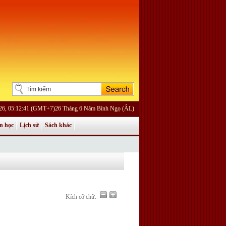
026, 05:12:41 (GMT+7)26 Tháng 6 Năm Bính Ngọ (ÂL)
n học
Lịch sử
Sách khác
Kích cỡ chữ: