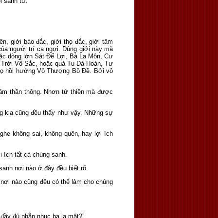
i sanh tử.
ên, giới báo đắc, giới thọ đắc, giới tâm
 của người trí ca ngợi. Dùng giới này mà
oặc dòng lớn Sát Ðế Lợi, Bà La Môn, Cư
, Trời Vô Sắc, hoặc quả Tu Ðà Hoàn, Tư
họ hồi hướng Vô Thượng Bồ Ðề. Bởi vô
 năm thần thông. Nhơn tứ thiền mà được
g kia cũng đều thấy như vậy. Những sự
he không sai, không quên, hay lợi ích
 ích tất cả chúng sanh.
anh nơi nào ở đây đều biết rõ.
 nơi nào cũng đều có thể làm cho chúng
 đầy đủ nhẫn nhục ba la mật?”.