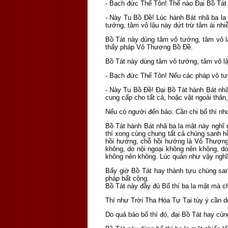
- Bạch đức Thế Tôn! Thế nào Ðại Bồ Tát l
- Này Tu Bồ Ðề! Lúc hành Bát nhã ba la m
tướng, tâm vô lậu này dứt trừ tâm ái nh
Bồ Tát này dùng tâm vô tướng, tâm vô lậu 
thấy pháp Vô Thượng Bồ Ðề.
Bồ Tát này dùng tâm vô tướng, tâm vô lậ
- Bạch đức Thế Tôn! Nếu các pháp vô tướ
- Này Tu Bồ Ðề! Ðại Bồ Tát hành Bát nhã
cung cấp cho tất cả, hoặc vật ngoài thân,
Nếu có người đến bảo: Cần chi bố thí như
Bồ Tát hành Bát nhã ba la mật này nghĩ r
thí xong cùng chung tất cả chúng sanh 
hồi hướng, chỗ hồi hướng là Vô Thượng
không, do nội ngoại không nên không, do
không nên không. Lúc quán như vậy nghĩ
Bấy giờ Bồ Tát hay thành tựu chúng sa
pháp bất cộng.
Bồ Tát này đầy đủ Bố thí ba la mật mà c
Thí như Trời Tha Hóa Tự Tại tùy ý cần d
Do quả báo bố thí đó, đại Bồ Tát hay cú