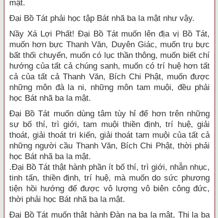
mật.
Đại Bồ Tát phải học tập Bát nhã ba la mật như vậy.
Nầy Xá Lợi Phất! Đại Bồ Tát muốn lên địa vị Bồ Tát,
muốn hơn bực Thanh Văn, Duyên Giác, muốn trụ bực
bất thối chuyển, muốn có lục thần thông, muốn biết chí
hướng của tất cả chúng sanh, muốn có trí huệ hơn tất
cả của tất cả Thanh Văn, Bích Chi Phật, muốn được
những môn đà la ni, những môn tam muội, đều phải
học Bát nhã ba la mật.
Đại Bồ Tát muốn dùng tâm tùy hỉ để hơn trên những
sự bố thí, trì giới, tam muội thiền định, trí huệ, giải
thoát, giải thoát tri kiến, giải thoát tam muội của tất cả
những người cầu Thanh Văn, Bích Chi Phật, thời phải
học Bát nhã ba la mật.
.Đại Bồ Tát thật hành phần ít bố thí, trì giới, nhẫn nhục,
tinh tấn, thiền định, trí huệ, mà muốn do sức phương
tiện hồi hướng để được vô lượng vô biên công đức,
thời phải học Bát nhã ba la mật.
Đại Bồ Tát muốn thật hành Đàn na ba la mật, Thi la ba