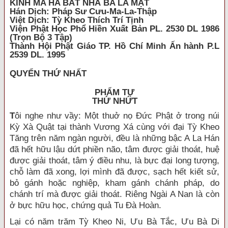
KINH MA HA BÁT NHÃ BA LA MẬT
Hán Dịch: Pháp Sư Cưu-Ma-La-Thập
Việt Dịch: Tỳ Kheo Thích Trí Tịnh
Viện Phật Học Phổ Hiền Xuất Bản PL. 2530 DL 1986
(Trọn Bộ 3 Tập)
Thành Hội Phật Giáo TP. Hồ Chí Minh Ấn hành P.L
2539 DL. 1995
QUYỂN THỨ NHẤT
PHẨM TỰ
THỨ NHỨT
T
ôi nghe như vầy: Một thuở nọ Đức Phật ở trong núi
Kỳ Xà Quật tại thành Vương Xá cùng với đại Tỳ Kheo
Tăng trên năm ngàn người, đều là những bậc A La Hán
đã hết hữu lậu dứt phiền não, tâm được giải thoát, huệ
được giải thoát, tâm ý điều nhu, là bực đại long tượng,
chỗ làm đã xong, lợi mình đã được, sạch hết kiết sử,
bỏ gánh hoặc nghiệp, kham gánh chánh pháp, do
chánh trí mà được giải thoát. Riêng Ngài A Nan là còn
ở bực hữu học, chứng quả Tu Đà Hoàn.
Lại có năm trăm Tỳ Kheo Ni, Ưu Bà Tắc, Ưu Bà Di