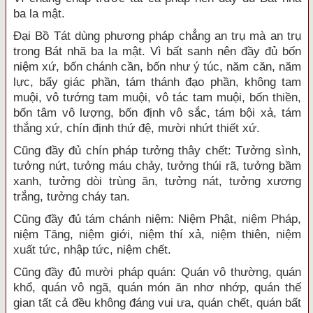
ba la mật.
Đại Bồ Tát dùng phương pháp chẳng an trụ mà an trụ
trong Bát nhã ba la mật. Vì bất sanh nên đầy đủ bốn
niệm xứ, bốn chánh cần, bốn như ý túc, năm căn, năm
lực, bẩy giác phần, tám thánh đạo phần, không tam
muội, vô tướng tam muội, vô tác tam muội, bốn thiền,
bốn tâm vô lượng, bốn định vô sắc, tám bội xả, tám
thắng xứ, chín định thứ đệ, mười nhứt thiết xứ.
Cũng đầy đủ chín pháp tưởng thây chết: Tưởng sình,
tưởng nứt, tưởng máu chảy, tưởng thúi rã, tưởng bầm
xanh, tưởng dòi trùng ăn, tưởng nát, tưởng xương
trắng, tưởng cháy tan.
Cũng đầy đủ tám chánh niệm: Niệm Phật, niệm Pháp,
niệm Tăng, niệm giới, niệm thí xả, niệm thiên, niệm
xuất tức, nhập tức, niệm chết.
Cũng đầy đủ mười pháp quán: Quán vô thường, quán
khổ, quán vô ngã, quán món ăn nhơ nhớp, quán thế
gian tất cả đều không đáng vui ưa, quán chết, quán bất