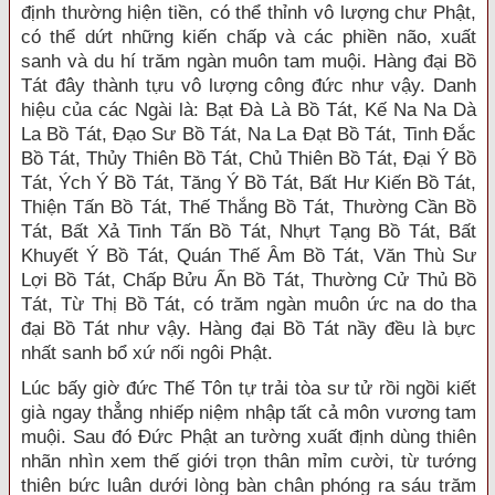
định thường hiện tiền, có thể thỉnh vô lượng chư Phật,
có thể dứt những kiến chấp và các phiền não, xuất
sanh và du hí trăm ngàn muôn tam muội. Hàng đại Bồ
Tát đây thành tựu vô lượng công đức như vậy. Danh
hiệu của các Ngài là: Bạt Đà Là Bồ Tát, Kế Na Na Dà
La Bồ Tát, Đạo Sư Bồ Tát, Na La Đạt Bồ Tát, Tinh Đắc
Bồ Tát, Thủy Thiên Bồ Tát, Chủ Thiên Bồ Tát, Đại Ý Bồ
Tát, Ých Ý Bồ Tát, Tăng Ý Bồ Tát, Bất Hư Kiến Bồ Tát,
Thiện Tấn Bồ Tát, Thế Thắng Bồ Tát, Thường Cần Bồ
Tát, Bất Xả Tinh Tấn Bồ Tát, Nhựt Tạng Bồ Tát, Bất
Khuyết Ý Bồ Tát, Quán Thế Âm Bồ Tát, Văn Thù Sư
Lợi Bồ Tát, Chấp Bửu Ấn Bồ Tát, Thường Cử Thủ Bồ
Tát, Từ Thị Bồ Tát, có trăm ngàn muôn ức na do tha
đại Bồ Tát như vậy. Hàng đại Bồ Tát nầy đều là bực
nhất sanh bổ xứ nối ngôi Phật.
Lúc bấy giờ đức Thế Tôn tự trải tòa sư tử rồi ngồi kiết
già ngay thẳng nhiếp niệm nhập tất cả môn vương tam
muội. Sau đó Đức Phật an tường xuất định dùng thiên
nhãn nhìn xem thế giới trọn thân mỉm cười, từ tướng
thiên bức luân dưới lòng bàn chân phóng ra sáu trăm