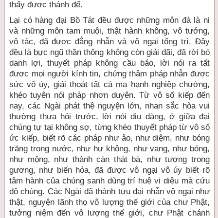
thấy được thánh đế.
Lại có hàng đại Bồ Tát đều được những môn đà là ni
và những môn tam muội, thật hành không, vô tướng,
vô tác, đã được đẳng nhẫn và vô ngại tổng trì. Đây
đều là bực ngũ thần thông không còn giải đãi, đã rời bỏ
danh lợi, thuyết pháp không cầu báo, lời nói ra tất
được mọi người kính tin, chứng thâm pháp nhẫn được
sức vô úy, giải thoát tất cả ma hạnh nghiệp chướng,
khéo tuyên nói pháp nhơn duyên. Từ vô số kiếp đến
nay, các Ngài phát thệ nguyện lớn, nhan sắc hòa vui
thường thưa hỏi trước, lời nói dịu dàng, ở giữa đại
chúng tự tại không sợ, từng khéo thuyết pháp từ vô số
ức kiếp, biết rõ các pháp như ảo, như diệm, như bóng
trăng trong nước, như hư không, như vang, như bóng,
như mộng, như thành càn thát bà, như tượng trong
gương, như biến hóa, đã được vô ngại vô úy biết rõ
tâm hành của chúng sanh dùng trí huệ vi diệu mà cứu
độ chúng. Các Ngài đã thành tựu đại nhẫn vô ngại như
thật, nguyện lãnh thọ vô lượng thế giới của chư Phật,
tưởng niệm đến vô lượng thế giới, chư Phật chánh