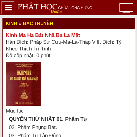
»
KINH
BẮC TRUYỀN
Kinh Ma Ha Bát Nhã Ba La Mật
Hán Dịch: Pháp Sư Cưu-Ma-La-Thập Việt Dịch: Tỳ
Kheo Thích Trí Tịnh
Đã cập nhật: 0 phút
Mục lục
QUYỂN THỨ NHẤT 01. Phẩm Tự
02. Phẩm Phụng Bát.
03. Phẩm Tu Tập Đúng