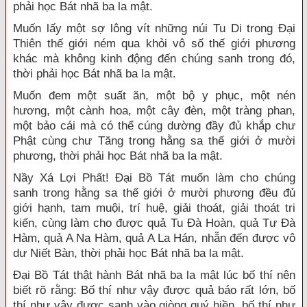
phải học Bát nhã ba la mật.
Muốn lấy một sợ lông vít những núi Tu Di trong Đại
Thiên thế giới ném qua khỏi vô số thế giới phương
khác mà không kinh động đến chúng sanh trong đó,
thời phải học Bát nhã ba la mật.
Muốn đem một suất ăn, một bộ y phục, một nén
hương, một cành hoa, một cây đèn, một tràng phan,
một bảo cái mà có thể cúng dường đầy đủ khắp chư
Phật cùng chư Tăng trong hằng sa thế giới ở mười
phương, thời phải học Bát nhã ba la mật.
Nầy Xá Lợi Phất! Đại Bồ Tát muốn làm cho chúng
sanh trong hằng sa thế giới ở mười phương đều đủ
giới hạnh, tam muội, trí huệ, giải thoát, giải thoát tri
kiến, cùng làm cho được quả Tu Đà Hoàn, quả Tư Đà
Hàm, quả A Na Hàm, quả A La Hán, nhẫn đến được vô
dư Niết Bàn, thời phải học Bát nhã ba la mật.
Đại Bồ Tát thật hành Bát nhã ba la mật lúc bố thí nên
biết rõ rằng: Bố thí như vậy được quả báo rất lớn, bố
thí như vậy được sanh vào giòng quý hiền, bố thí như