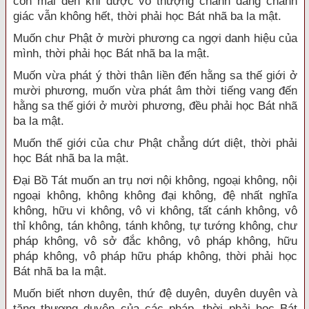
còn mãi đến khi được vô thượng chánh đẳng chánh
giác vẫn không hết, thời phải học Bát nhã ba la mật.
Muốn chư Phật ở mười phương ca ngợi danh hiệu của
mình, thời phải học Bát nhã ba la mật.
Muốn vừa phát ý thời thân liền đến hằng sa thế giới ở
mười phương, muốn vừa phát âm thời tiếng vang đến
hằng sa thế giới ở mười phương, đều phải học Bát nhã
ba la mật.
Muốn thế giới của chư Phật chẳng dứt diệt, thời phải
học Bát nhã ba la mật.
Đại Bồ Tát muốn an trụ nơi nội không, ngoại không, nội
ngoại không, không không đại không, đệ nhất nghĩa
không, hữu vi không, vô vi không, tất cánh không, vô
thỉ không, tán không, tánh không, tự tướng không, chư
pháp không, vô sở đắc không, vô pháp không, hữu
pháp không, vô pháp hữu pháp không, thời phải học
Bát nhã ba la mật.
Muốn biết nhơn duyên, thứ đệ duyên, duyên duyên và
tăng thượng duyên của các pháp, thời phải học Bát