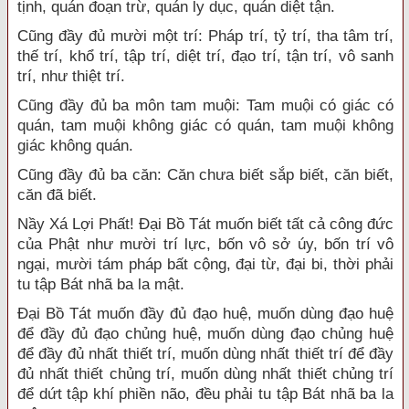
tịnh, quán đoạn trừ, quán ly dục, quán diệt tận.
Cũng đầy đủ mười một trí: Pháp trí, tỷ trí, tha tâm trí,
thế trí, khổ trí, tập trí, diệt trí, đạo trí, tận trí, vô sanh
trí, như thiệt trí.
Cũng đầy đủ ba môn tam muội: Tam muội có giác có
quán, tam muội không giác có quán, tam muội không
giác không quán.
Cũng đầy đủ ba căn: Căn chưa biết sắp biết, căn biết,
căn đã biết.
Nầy Xá Lợi Phất! Đại Bồ Tát muốn biết tất cả công đức
của Phật như mười trí lực, bốn vô sở úy, bốn trí vô
ngại, mười tám pháp bất cộng, đại từ, đại bi, thời phải
tu tập Bát nhã ba la mật.
Đại Bồ Tát muốn đầy đủ đạo huệ, muốn dùng đạo huệ
để đầy đủ đạo chủng huệ, muốn dùng đạo chủng huệ
để đầy đủ nhất thiết trí, muốn dùng nhất thiết trí để đầy
đủ nhất thiết chủng trí, muốn dùng nhất thiết chủng trí
để dứt tập khí phiền não, đều phải tu tập Bát nhã ba la