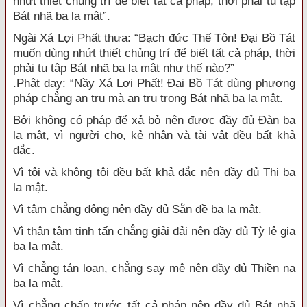
nhứt thiết chủng trí để biết tất cả pháp, thời phải tu tập
Bát nhã ba la mật”.
Ngài Xá Lợi Phất thưa: “Bạch đức Thế Tôn! Đại Bồ Tát
muốn dùng nhứt thiết chủng trí để biết tất cả pháp, thời
phải tu tập Bát nhã ba la mật như thế nào?”
.Phật dạy: “Nầy Xá Lợi Phất! Đại Bồ Tát dùng phương
pháp chẳng an trụ mà an trụ trong Bát nhã ba la mật.
Bởi không có pháp để xả bỏ nên được đầy đủ Đàn ba
la mật, vì người cho, kẻ nhận và tài vật đều bất khả
đắc.
Vì tội và không tội đều bất khả đắc nên đầy đủ Thi ba
la mật.
Vì tâm chẳng động nên đầy đủ Sằn đề ba la mật.
Vì thân tâm tinh tấn chẳng giải đải nên đầy đủ Tỳ lê gia
ba la mật.
Vì chẳng tán loạn, chẳng say mê nên đầy đủ Thiền na
ba la mật.
Vì chẳng chấp trước tất cả pháp nên đầy đủ Bát nhã