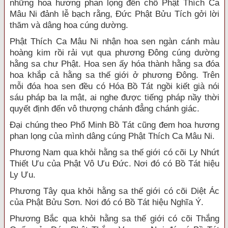
những hoa hương phan lọng đến chỗ Phật Thích Ca
Mâu Ni đảnh lễ bạch rằng, Đức Phật Bửu Tích gởi lời
thăm và dâng hoa cúng dường.
Phật Thích Ca Mâu Ni nhận hoa sen ngàn cánh màu
hoàng kim rồi rải vụt qua phương Đông cúng dường
hằng sa chư Phật. Hoa sen ấy hóa thành hằng sa đóa
hoa khắp cả hằng sa thế giới ở phương Đông. Trên
mỗi đóa hoa sen đều có Hóa Bồ Tát ngồi kiết già nói
sáu pháp ba la mật, ai nghe được tiếng pháp nầy thời
quyết định đến vô thượng chánh đẳng chánh giác.
Đại chúng theo Phổ Minh Bồ Tát cũng đem hoa hương
phan lọng của mình dâng cúng Phật Thích Ca Mâu Ni.
Phương Nam qua khỏi hằng sa thế giới có cõi Ly Nhứt
Thiết Ưu của Phật Vô Ưu Đức. Nơi đó có Bồ Tát hiệu
Ly Ưu.
Phương Tây qua khỏi hằng sa thế giới có cõi Diệt Ác
của Phật Bửu Sơn. Nơi đó có Bồ Tát hiệu Nghĩa Ý.
Phương Bắc qua khỏi hằng sa thế giới có cõi Thắng