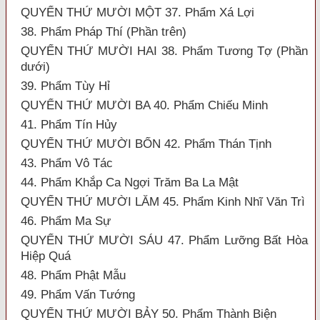
QUYỂN THỨ MƯỜI MỘT 37. Phẩm Xá Lợi
38. Phẩm Pháp Thí (Phần trên)
QUYỂN THỨ MƯỜI HAI 38. Phẩm Tương Tợ (Phần
dưới)
39. Phẩm Tùy Hỉ
QUYỂN THỨ MƯỜI BA 40. Phẩm Chiếu Minh
41. Phẩm Tín Hủy
QUYỂN THỨ MƯỜI BỐN 42. Phẩm Thán Tịnh
43. Phẩm Vô Tác
44. Phẩm Khắp Ca Ngợi Trăm Ba La Mật
QUYỂN THỨ MƯỜI LĂM 45. Phẩm Kinh Nhĩ Văn Trì
46. Phẩm Ma Sự
QUYỂN THỨ MƯỜI SÁU 47. Phẩm Lưỡng Bất Hòa
Hiệp Quá
48. Phẩm Phật Mẫu
49. Phẩm Vấn Tướng
QUYỂN THỨ MƯỜI BẢY 50. Phẩm Thành Biện