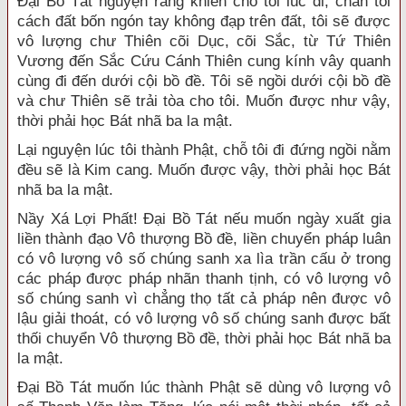
Đại Bồ Tát nguyện rằng khiến cho tôi lúc đi, chân tôi
cách đất bốn ngón tay không đạp trên đất, tôi sẽ được
vô lượng chư Thiên cõi Dục, cõi Sắc, từ Tứ Thiên
Vương đến Sắc Cứu Cánh Thiên cung kính vây quanh
cùng đi đến dưới cội bồ đề. Tôi sẽ ngồi dưới cội bồ đề
và chư Thiên sẽ trải tòa cho tôi. Muốn được như vậy,
thời phải học Bát nhã ba la mật.
Lại nguyện lúc tôi thành Phật, chỗ tôi đi đứng ngồi nằm
đều sẽ là Kim cang. Muốn được vậy, thời phải học Bát
nhã ba la mật.
Nầy Xá Lợi Phất! Đại Bồ Tát nếu muốn ngày xuất gia
liền thành đạo Vô thượng Bồ đề, liền chuyển pháp luân
có vô lượng vô số chúng sanh xa lìa trần cấu ở trong
các pháp được pháp nhãn thanh tịnh, có vô lượng vô
số chúng sanh vì chẳng thọ tất cả pháp nên được vô
lậu giải thoát, có vô lượng vô số chúng sanh được bất
thối chuyển Vô thượng Bồ đề, thời phải học Bát nhã ba
la mật.
Đại Bồ Tát muốn lúc thành Phật sẽ dùng vô lượng vô