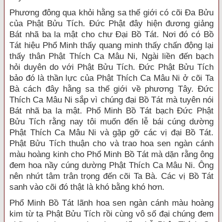
Phương đông qua khỏi hằng sa thế giới có cõi Đa Bửu
của Phật Bửu Tích. Đức Phật đây hiện đương giảng
Bát nhã ba la mật cho chư Đại Bồ Tát. Nơi đó có Bồ
Tát hiệu Phổ Minh thấy quang minh thấy chấn động lại
thấy thân Phật Thích Ca Mâu Ni, Ngài liền đến bạch
hỏi duyên do với Phật Bửu Tích. Đức Phật Bửu Tích
bảo đó là thần lực của Phật Thích Ca Mâu Ni ở cõi Ta
Bà cách đây hằng sa thế giới về phương Tây. Đức
Thích Ca Mâu Ni sắp vì chúng đại Bồ Tát mà tuyên nói
Bát nhã ba la mật. Phổ Minh Bồ Tát bạch Đức Phật
Bửu Tích rằng nay tôi muốn đến lễ bái cúng dường
Phật Thích Ca Mâu Ni và gặp gỡ các vị đại Bồ Tát.
Phật Bửu Tích thuận cho và trao hoa sen ngàn cánh
màu hoàng kinh cho Phổ Minh Bồ Tát mà dặn rằng ông
đem hoa nầy cúng dường Phật Thích Ca Mâu Ni. Ông
nên nhứt tâm trân trọng đến cõi Ta Bà. Các vị Bồ Tát
sanh vào cõi đó thật là khó bằng khó hơn.
Phổ Minh Bồ Tát lãnh hoa sen ngàn cánh màu hoàng
kim từ tạ Phật Bửu Tích rồi cùng vô số đại chúng đem