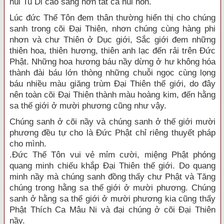
núi Tu Di cao sáng hơn tất cả núi non.
Lúc đức Thế Tôn đem thân thường hiển thị cho chúng
sanh trong cõi Đại Thiên, nhơn chúng cùng hàng phi
nhơn và chư Thiên ở Dục giới, Sắc giới đem những
thiên hoa, thiên hương, thiên anh lạc đến rải trên Đức
Phật. Những hoa hương báu nầy dừng ở hư không hóa
thành đài báu lớn thòng những chuỗi ngọc cùng lọng
báu nhiều màu giăng trùm Đại Thiên thế giới, do đây
nên toàn cõi Đại Thiên thành màu hoàng kim, đến hằng
sa thế giới ở mười phương cũng như vậy.
Chúng sanh ở cõi nầy và chúng sanh ở thế giới mười
phương đều tự cho là Đức Phật chỉ riêng thuyết pháp
cho mình.
.Đức Thế Tôn vui vẻ mỉm cười, miệng Phật phóng
quang minh chiếu khắp Đại Thiên thế giới. Do quang
minh nầy mà chúng sanh đồng thấy chư Phật và Tăng
chúng trong hằng sa thế giới ở mười phương. Chúng
sanh ở hằng sa thế giới ở mười phương kia cũng thấy
Phật Thích Ca Mâu Ni và đại chúng ở cõi Đại Thiên
nầy.