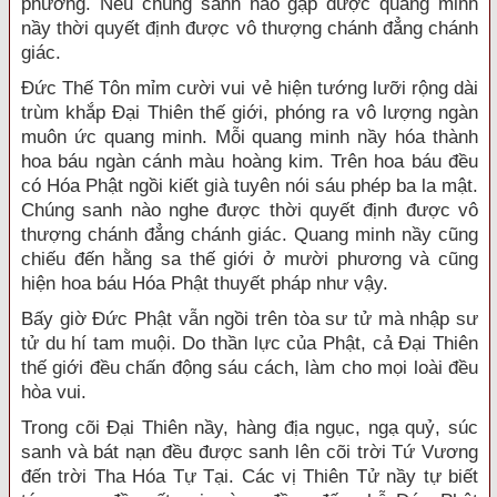
phương. Nếu chúng sanh nào gặp được quang minh
nầy thời quyết định được vô thượng chánh đẳng chánh
giác.
Đức Thế Tôn mỉm cười vui vẻ hiện tướng lưỡi rộng dài
trùm khắp Đại Thiên thế giới, phóng ra vô lượng ngàn
muôn ức quang minh. Mỗi quang minh nầy hóa thành
hoa báu ngàn cánh màu hoàng kim. Trên hoa báu đều
có Hóa Phật ngồi kiết già tuyên nói sáu phép ba la mật.
Chúng sanh nào nghe được thời quyết định được vô
thượng chánh đẳng chánh giác. Quang minh nầy cũng
chiếu đến hằng sa thế giới ở mười phương và cũng
hiện hoa báu Hóa Phật thuyết pháp như vậy.
Bấy giờ Đức Phật vẫn ngồi trên tòa sư tử mà nhập sư
tử du hí tam muội. Do thần lực của Phật, cả Đại Thiên
thế giới đều chấn động sáu cách, làm cho mọi loài đều
hòa vui.
Trong cõi Đại Thiên nầy, hàng địa ngục, ngạ quỷ, súc
sanh và bát nạn đều được sanh lên cõi trời Tứ Vương
đến trời Tha Hóa Tự Tại. Các vị Thiên Tử nầy tự biết