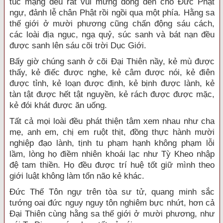
túc mạng đều rất vui mừng đồng đến chỗ Đức Phật
ngự, đảnh lễ chân Phật rồi ngồi qua một phía. Hằng sa
thế giới ở mười phương cũng chấn động sáu cách,
các loài địa ngục, ngạ quỷ, súc sanh và bát nạn đều
được sanh lên sáu cõi trời Dục Giới.
Bấy giờ chúng sanh ở cõi Đại Thiên nầy, kẻ mù được
thấy, kẻ điếc được nghe, kẻ câm được nói, kẻ điên
được tỉnh, kẻ loạn được định, kẻ bịnh được lành, kẻ
tàn tật được hết tật nguyền, kẻ rách được được mặc,
kẻ đói khát được ăn uống.
Tất cả mọi loài đều phát thiện tâm xem nhau như cha
mẹ, anh em, chị em ruột thịt, đồng thực hành mười
nghiệp đạo lành, tịnh tu phạm hạnh không phạm lỗi
lầm, lòng họ điềm nhiên khoái lạc như Tỳ Kheo nhập
đệ tam thiền. Họ đều được trí huệ tốt giữ mình theo
giới luật không làm tổn não kẻ khác.
Đức Thế Tôn ngự trên tòa sư tử, quang minh sắc
tướng oai đức nguy nguy tôn nghiêm bực nhứt, hơn cả
Đại Thiên cùng hằng sa thế giới ở mười phương, như