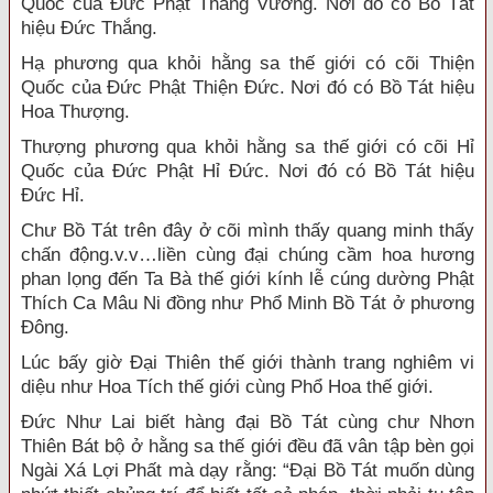
Quốc của Đức Phật Thắng Vương. Nơi đó có Bồ Tát
hiệu Đức Thắng.
Hạ phương qua khỏi hằng sa thế giới có cõi Thiện
Quốc của Đức Phật Thiện Đức. Nơi đó có Bồ Tát hiệu
Hoa Thượng.
Thượng phương qua khỏi hằng sa thế giới có cõi Hỉ
Quốc của Đức Phật Hỉ Đức. Nơi đó có Bồ Tát hiệu
Đức Hỉ.
Chư Bồ Tát trên đây ở cõi mình thấy quang minh thấy
chấn động.v.v…liền cùng đại chúng cầm hoa hương
phan lọng đến Ta Bà thế giới kính lễ cúng dường Phật
Thích Ca Mâu Ni đồng như Phổ Minh Bồ Tát ở phương
Đông.
Lúc bấy giờ Đại Thiên thế giới thành trang nghiêm vi
diệu như Hoa Tích thế giới cùng Phổ Hoa thế giới.
Đức Như Lai biết hàng đại Bồ Tát cùng chư Nhơn
Thiên Bát bộ ở hằng sa thế giới đều đã vân tập bèn gọi
Ngài Xá Lợi Phất mà dạy rằng: “Đại Bồ Tát muốn dùng