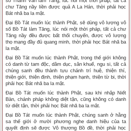
số Thanh Văn làm Tăng, lúc nói một thời pháp, tất cả
chư Tăng nầy liền được quả A La Hán, thời phải học
Bát nhã ba la mật.
Đại Bồ Tát muốn lúc thành Phật, sẽ dùng vô lượng vô
số Bồ Tát làm Tăng, lúc nói một thời pháp, tất cả chư
Tăng nầy đều được bất thối chuyển, được vô lượng
thọ mạng đầy đủ quang minh, thời phải học Bát nhã ba
la mật.
Đại Bồ Tát muốn lúc thành Phật, trong thế giới không
có danh từ tam độc, dâm dục, sân khuể, ngu si, tất cả
chúng sanh đều thành tựu chánh trí huệ, thiện thí,
thiện giới, thiện định, thiện phạm hạnh, thiện từ bi, thời
phải học Bát nhã ba la mật.
Đại Bồ Tát muốn lúc thành Phật, sau khi nhập Niết
Bàn, chánh pháp không diệt tận, cũng không có danh
từ diệt tận, thời phải học Bát nhã ba la mật.
Đại Bồ Tát muốn lúc thành Phật, chúng sanh ở hằng
sa thế giới ở mười phương nghe danh hiệu của ta
quyết định sẽ được Vô thượng Bồ đề, thời phải học