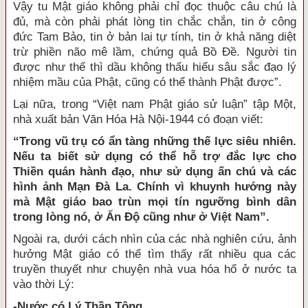
Vậy tu Mật giáo không phải chỉ đọc thuộc câu chú là
đủ, mà còn phải phát lòng tin chắc chắn, tin ở công
đức Tam Bảo, tin ở bản lai tự tính, tin ở khả năng diệt
trừ phiền não mê lầm, chứng quả Bồ Đề. Người tin
được như thế thì dầu không thấu hiểu sâu sắc đạo lý
nhiệm mầu của Phật, cũng có thể thành Phật được”.
Lại nữa, trong “Việt nam Phật giáo sử luận” tập Một,
nhà xuất bản Văn Hóa Hà Nội-1944 có đoạn viết:
“Trong vũ trụ có ẩn tàng những thế lực siêu nhiên.
Nếu ta biết sử dụng có thể hỗ trợ đắc lực cho
Thiền quán hành đạo, như sử dụng ấn chú và các
hình ảnh Mạn Đà La. Chính vì khuynh hướng này
mà Mật giáo bao trùn mọi tín ngưỡng bình dân
trong lòng nó, ở Ấn Độ cũng như ở Việt Nam”.
Ngoài ra, dưới cách nhìn của các nhà nghiên cứu, ảnh
hưởng Mật giáo có thể tìm thấy rất nhiều qua các
truyền thuyết như chuyện nhà vua hóa hổ ở nước ta
vào thời Lý:
-Nước có Lý Thần Tông