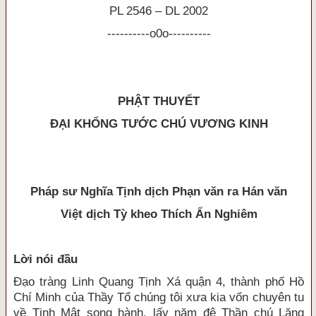
PL 2546 – DL 2002
-
-
-
-
-
-
-
-
-
-
o0o
-
-
-
-
-
-
-
-
-
-
PHẬT THUYẾT
ĐẠI KHỔNG TƯỚC CHÚ VƯƠNG KINH
Pháp sư Nghĩa Tịnh dịch Phạn văn ra Hán văn
Việt dịch Tỳ kheo Thích Ấn Nghiêm
Lời nói đầu
Đạo tràng Linh Quang Tịnh Xá quận 4, thành phố Hồ
Chí Minh của Thầy Tổ chúng tôi xưa kia vốn chuyên tu
về Tịnh Mật song hành, lấy năm đệ Thần chú Lăng