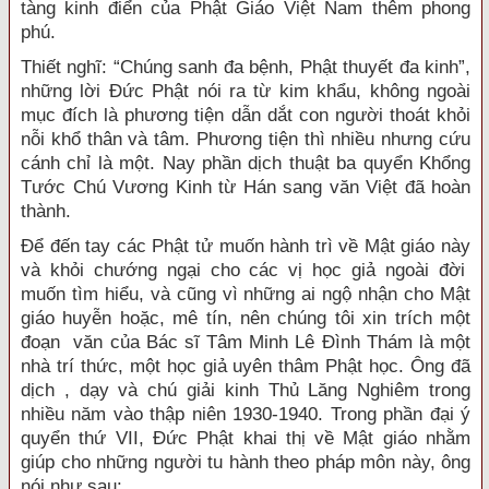
tàng kinh điển của Phật Giáo Việt Nam thêm phong
phú.
Thiết nghĩ: “Chúng sanh đa bệnh, Phật thuyết đa kinh”,
những lời Đức Phật nói ra từ kim khẩu, không ngoài
mục đích là phương tiện dẫn dắt con người thoát khỏi
nỗi khổ thân và tâm. Phương tiện thì nhiều nhưng cứu
cánh chỉ là một. Nay phần dịch thuật ba quyển Khổng
Tước Chú Vương Kinh từ Hán sang văn Việt đã hoàn
thành.
Để đến tay các Phật tử muốn hành trì về Mật giáo này
và khỏi chướng ngại cho các vị học giả ngoài đời
muốn tìm hiểu, và cũng vì những ai ngộ nhận cho Mật
giáo huyễn hoặc, mê tín, nên chúng tôi xin trích một
đoạn
văn của Bác sĩ Tâm Minh Lê Đình Thám là một
nhà trí thức, một học giả uyên thâm Phật học. Ông đã
dịch , dạy và chú giải kinh Thủ Lăng Nghiêm trong
nhiều năm vào thập niên 1930-1940. Trong phần đại ý
quyển thứ VII, Đức Phật khai thị về Mật giáo nhằm
giúp cho những người tu hành theo pháp môn này, ông
nói như sau: