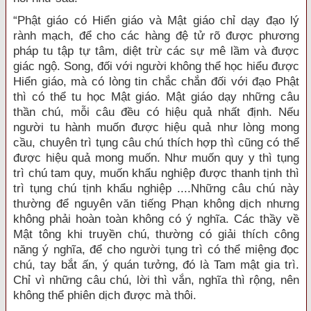
“Phật giáo có Hiển giáo và Mật giáo chỉ dạy đạo lý
rành mạch, để cho các hàng đệ tử rõ được phương
pháp tu tập tự tâm, diệt trừ các sự mê lầm và được
giác ngộ. Song, đối với người không thể học hiểu được
Hiển giáo, mà có lòng tin chắc chắn đối với đạo Phật
thì có thể tu học Mật giáo. Mật giáo dạy những câu
thần chú, mỗi câu đều có hiệu quả nhất định. Nếu
người tu hành muốn được hiệu quả như lòng mong
cầu, chuyên trì tụng câu chú thích hợp thì cũng có thể
được hiệu quả mong muốn. Như muốn quy y thì tụng
trì chú tam quy, muốn khẩu nghiệp được thanh tịnh thì
trì tụng chú tịnh khẩu nghiệp ....Những câu chú này
thường để nguyên văn tiếng Phạn không dịch nhưng
không phải hoàn toàn không có ý nghĩa. Các thầy về
Mật tông khi truyền chú, thường có giải thích công
năng ý nghĩa, để cho người tụng trì có thể miệng đọc
chú, tay bắt ấn, ý quán tưởng, đó là Tam mật gia trì.
Chỉ vì những câu chú, lời thì vắn, nghĩa thì rộng, nên
không thể phiên dịch được mà thôi.