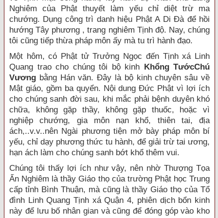
Nghiêm của Phật thuyết làm yếu chỉ diệt trừ ma
chướng. Dụng công trì danh hiệu Phật A Di Đà để hồi
hướng Tây phương , trang nghiêm Tịnh độ. Nay, chúng
tôi cũng tiếp thừa pháp môn ấy mà tu trì hành đạo.
Một hôm, có Phật tử Trưởng Ngọc đến Tịnh xá Linh
Quang trao cho chúng tôi bộ kinh
Khổng TướcChú
Vương
bằng Hán văn. Đây là bộ kinh chuyên sâu về
Mật giáo, gồm ba quyển. Nội dung Đức Phật vì lợi ích
cho chúng sanh đời sau, khi mắc phải bệnh duyên khó
chữa, không gặp thầy, không gặp thuốc, hoặc vì
nghiệp chướng, gia môn nạn khổ, thiên tai, địa
ách,..v.v..nên Ngài phương tiện mở bày pháp môn bí
yếu, chỉ dạy phương thức tu hành, để giải trừ tai ương,
hạn ách làm cho chúng sanh bớt khổ thêm vui.
Chúng tôi thấy lợi ích như vậy, nên nhờ Thượng Tọa
Ấn Nghiêm là thầy Giáo thọ của trường Phật học Trung
cấp tỉnh Bình Thuận, mà cũng là thầy Giáo thọ của Tổ
đình Linh Quang Tịnh xá Quận 4, phiên dịch bổn kinh
này để lưu bố nhân gian và cũng để đóng góp vào kho