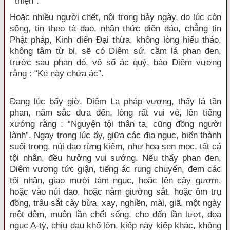
thiện”.
Hoặc nhiều người chết, nội trong bảy ngày, do lúc còn
sống, tin theo tà đạo, nhận thức điên đảo, chẳng tin
Phật pháp, Kinh điển Đại thừa, không lòng hiếu thảo,
không tâm từ bi, sẽ có Diêm sứ, cầm lá phan đen,
trước sau phan đó, vô số ác quỷ, báo Diêm vương
rằng : “Kẻ này chứa ác”.
Đang lúc bấy giờ, Diêm La pháp vương, thấy lá tần
phan, năm sắc đưa đến, lòng rất vui vẻ, lên tiếng
xướng rằng : “Nguyện tội thân ta, cũng đồng người
lành”. Ngay trong lúc ấy, giữa các địa ngục, biến thành
suối trong, núi đao rừng kiếm, như hoa sen mọc, tất cả
tội nhân, đều hưởng vui sướng. Nếu thấy phan đen,
Diêm vương tức giận, tiếng ác rung chuyển, đem các
tội nhân, giao mười tám ngục, hoặc lên cây gươm,
hoặc vào núi đao, hoặc nằm giường sắt, hoặc ôm trụ
đồng, trâu sắt cày bừa, xay, nghiền, mài, giã, một ngày
một đêm, muôn lần chết sống, cho đến lần lượt, đọa
ngục A-tỳ, chịu đau khổ lớn, kiếp này kiếp khác, không