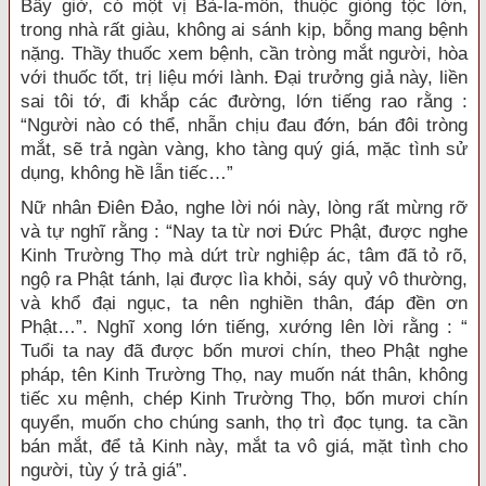
Bấy giờ, có một vị Bà-la-môn, thuộc giòng tộc lớn,
trong nhà rất giàu, không ai sánh kịp, bỗng mang bệnh
nặng. Thầy thuốc xem bệnh, cần tròng mắt người, hòa
với thuốc tốt, trị liệu mới lành. Đại trưởng giả này, liền
sai tôi tớ, đi khắp các đường, lớn tiếng rao rằng :
“Người nào có thể, nhẫn chịu đau đớn, bán đôi tròng
mắt, sẽ trả ngàn vàng, kho tàng quý giá, mặc tình sử
dụng, không hề lẫn tiếc…”
Nữ nhân Điên Đảo, nghe lời nói này, lòng rất mừng rỡ
và tự nghĩ rằng : “Nay ta từ nơi Đức Phật, được nghe
Kinh Trường Thọ mà dứt trừ nghiệp ác, tâm đã tỏ rõ,
ngộ ra Phật tánh, lại được lìa khỏi, sáy quỷ vô thường,
và khổ đại ngục, ta nên nghiền thân, đáp đền ơn
Phật…”. Nghĩ xong lớn tiếng, xướng lên lời rằng : “
Tuổi ta nay đã được bốn mươi chín, theo Phật nghe
pháp, tên Kinh Trường Thọ, nay muốn nát thân, không
tiếc xu mệnh, chép Kinh Trường Thọ, bốn mươi chín
quyển, muốn cho chúng sanh, thọ trì đọc tụng. ta cần
bán mắt, để tả Kinh này, mắt ta vô giá, mặt tình cho
người, tùy ý trả giá”.