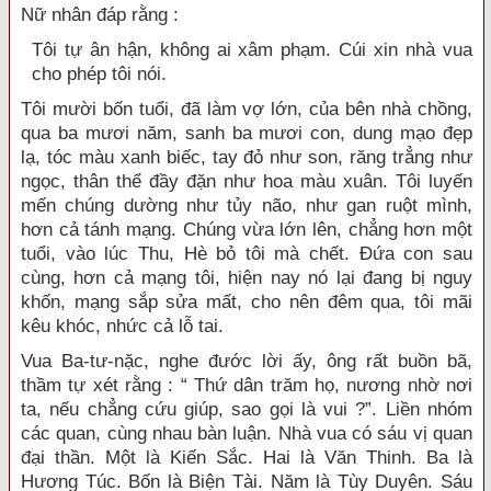
Nữ nhân đáp rằng :
Tôi tự ân hận, không ai xâm phạm. Cúi xin nhà vua
cho phép tôi nói.
Tôi mười bốn tuổi, đã làm vợ lớn, của bên nhà chồng,
qua ba mươi năm, sanh ba mươi con, dung mạo đẹp
lạ, tóc màu xanh biếc, tay đỏ như son, răng trẳng như
ngọc, thân thể đầy đặn như hoa màu xuân. Tôi luyến
mến chúng dường như tủy não, như gan ruột mình,
hơn cả tánh mạng. Chúng vừa lớn lên, chẳng hơn một
tuổi, vào lúc Thu, Hè bỏ tôi mà chết. Đứa con sau
cùng, hơn cả mạng tôi, hiện nay nó lại đang bị nguy
khốn, mạng sắp sửa mất, cho nên đêm qua, tôi mãi
kêu khóc, nhức cả lỗ tai.
Vua Ba-tư-nặc, nghe đước lời ấy, ông rất buồn bã,
thầm tự xét rằng : “ Thứ dân trăm họ, nương nhờ nơi
ta, nếu chẳng cứu giúp, sao gọi là vui ?”. Liền nhóm
các quan, cùng nhau bàn luận. Nhà vua có sáu vị quan
đại thần. Một là Kiến Sắc. Hai là Văn Thinh. Ba là
Hương Túc. Bốn là Biện Tài. Năm là Tùy Duyên. Sáu