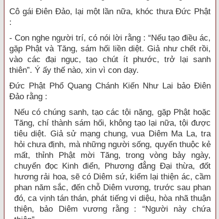
Cô gái Điên Đảo, lại một lần nữa, khóc thưa Đức Phật
:
- Con nghe người trí, có nói lời rằng : “Nếu tạo điều ác,
gặp Phật và Tăng, sám hối liền diệt. Giả như chết rồi,
vào các đại ngục, tạo chút ít phước, trở lại sanh
thiên”. Ý ấy thế nào, xin vì con dạy.
Đức Phật Phổ Quang Chánh Kiến Như Lai bảo Điên
Đảo rằng :
Nếu có chúng sanh, tạo các tội nặng, gặp Phật hoặc
Tăng, chí thành sám hối, không tạo lại nữa, tội được
tiêu diệt. Giả sử mạng chung, vua Diêm Ma La, tra
hỏi chưa định, mà những người sống, quyến thuộc kẻ
mất, thỉnh Phật mời Tăng, trong vòng bảy ngày,
chuyển đọc Kinh điển, Phương đẳng Đại thừa, đốt
hương rải hoa, sẽ có Diêm sứ, kiểm lại thiện ác, cầm
phan năm sắc, đến chỗ Diêm vương, trước sau phan
đó, ca vịnh tán thán, phát tiếng vi diệu, hòa nhã thuận
thiện, bảo Diêm vương rằng : “Người này chứa