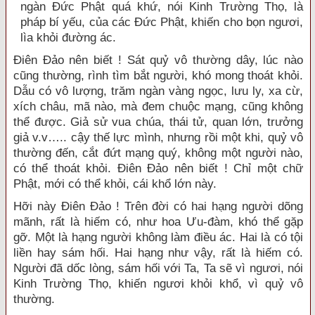
ngàn Đức Phật quá khứ, nói Kinh Trường Thọ, là
pháp bí yếu, của các Đức Phật, khiến cho bọn ngươi,
lìa khỏi đường ác.
Điên Đảo nên biết ! Sát quỷ vô thường dây, lúc nào
cũng thường, rình tìm bắt người, khó mong thoát khỏi.
Dẫu có vô lượng, trăm ngàn vàng ngọc, lưu ly, xa cừ,
xích châu, mã nào, mà đem chuộc mạng, cũng không
thể được. Giả sử vua chúa, thái tử, quan lớn, trưởng
giả v.v….. cậy thế lực mình, nhưng rồi một khi, quỷ vô
thường đến, cắt đứt mạng quý, không một người nào,
có thể thoát khỏi. Điên Đảo nên biết ! Chỉ một chữ
Phật, mới có thể khỏi, cái khổ lớn này.
Hỡi này Điên Đảo ! Trên đời có hai hạng người dõng
mãnh, rất là hiếm có, như hoa Ưu-đàm, khó thể gặp
gỡ. Một là hạng người không làm điều ác. Hai là có tội
liền hay sám hối. Hai hạng như vậy, rất là hiếm có.
Người đã dốc lòng, sám hối với Ta, Ta sẽ vì ngươi, nói
Kinh Trường Thọ, khiến ngươi khỏi khổ, vì quỷ vô
thường.