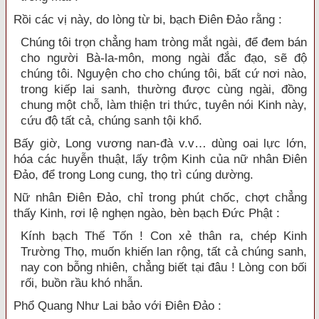
Rồi các vị này, do lòng từ bi, bạch Điên Đảo rằng :
Chúng tôi trọn chẳng ham tròng mắt ngài, để đem bán
cho người Bà-la-môn, mong ngài đắc đạo, sẽ độ
chúng tôi. Nguyện cho cho chúng tôi, bất cứ nơi nào,
trong kiếp lai sanh, thường được cùng ngài, đồng
chung một chỗ, làm thiện tri thức, tuyên nói Kinh này,
cứu độ tất cả, chúng sanh tội khổ.
Bấy giờ, Long vương nan-đà v.v… dùng oai lực lớn,
hóa các huyễn thuật, lấy trộm Kinh của nữ nhân Điên
Đảo, để trong Long cung, thọ trì cúng dường.
Nữ nhân Điên Đảo, chỉ trong phút chốc, chợt chẳng
thấy Kinh, rơi lệ nghẹn ngào, bèn bạch Đức Phật :
Kính bạch Thế Tốn ! Con xẻ thân ra, chép Kinh
Trường Thọ, muốn khiến lan rộng, tất cả chúng sanh,
nay con bỗng nhiên, chẳng biết tại đâu ! Lòng con bối
rối, buồn rầu khó nhẫn.
Phổ Quang Như Lai bảo với Điên Đảo :