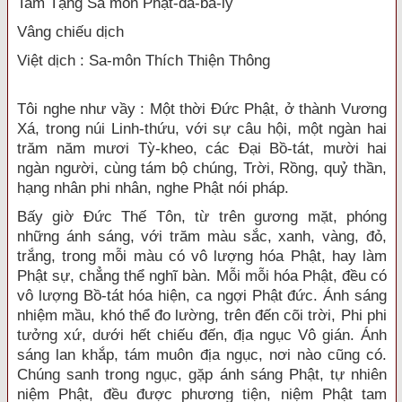
Tam Tạng Sa môn Phật-đà-ba-ly
Vâng chiếu dịch
Việt dịch : Sa-môn Thích Thiện Thông
Tôi nghe như vầy : Một thời Đức Phật, ở thành Vương
Xá, trong núi Linh-thứu, với sự câu hội, một ngàn hai
trăm năm mươi Tỳ-kheo, các Đại Bồ-tát, mười hai
ngàn người, cùng tám bộ chúng, Trời, Rồng, quỷ thần,
hạng nhân phi nhân, nghe Phật nói pháp.
Bấy giờ Đức Thế Tôn, từ trên gương mặt, phóng
những ánh sáng, với trăm màu sắc, xanh, vàng, đỏ,
trắng, trong mỗi màu có vô lượng hóa Phật, hay làm
Phật sự, chẳng thể nghĩ bàn. Mỗi mỗi hóa Phật, đều có
vô lượng Bồ-tát hóa hiện, ca ngợi Phật đức. Ánh sáng
nhiệm mầu, khó thể đo lường, trên đến cõi trời, Phi phi
tưởng xứ, dưới hết chiếu đến, địa ngục Vô gián. Ánh
sáng lan khắp, tám muôn địa ngục, nơi nào cũng có.
Chúng sanh trong ngục, gặp ánh sáng Phật, tự nhiên
niệm Phật, đều được phương tiện, niệm Phật tam