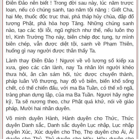
Điên Đảo nên biết ! Trong đời sau này, lúc năm trược
loạn, nếu có chúng sanh, tạo năm tội nặng : Giết Cha,
hại Mẹ, thuốc độc trục thai, phá tháp hủy chùa, đập đổ
tượng Phật, phá hòa hợp Tăng. Những chúng sanh
nào, tạo các tội lỗi, ngũ nghịch như thế, nếu luôn thọ
trì, Kinh Trường Thọ này, biên chép đọc tụng, tự mình
biên chép, vẫn được diệt tội, sanh về Phạm Thiên,
huống gì nay người được thân thấy Ta.
Lành thay Điên Đảo ! Ngươi về vô lượng số kiếp xa
xưa, gieo các căn lành, nay Ta nhân lời người khéo
thưa hỏi, ân cần sám hối, tức được chuyển thành,
pháp luân Vô thượng, hay độ vô biên, biển khổ sống
chết, có thể chiến đấu, với ma Ba Tuần, có thế xô ngã,
tràng phan dựng lập, của ma Ba Tuần. Ngươi hãy nghe
kỹ, Ta sẽ nương theo, chư Phật quá khứ, nói về giáo
pháp, Mười hai nhân duyên.
Vô minh duyên Hành, Hành duyên cho Thức, Thức
duyên Danh sắc, Danh sắc duyên Lục nhập, Lục nhập
duyên Xúc, Xúc duyên cho Thọ, Thọ duyên cho Ái, Ái
duyên cho Thủ, Thủ duyên cho Hữu, Hữu duyên cho