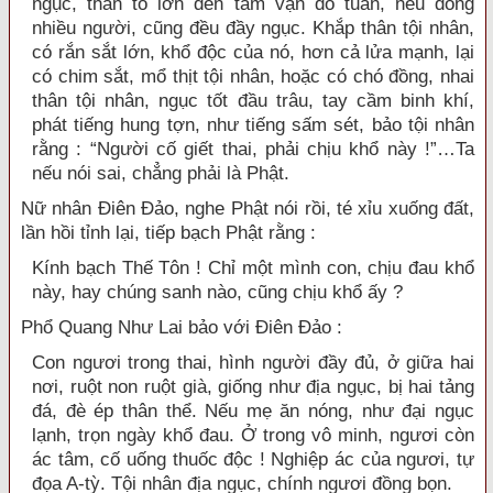
ngục, thân to lớn đến tám vạn do tuần, nếu đông
nhiều người, cũng đều đầy ngục. Khắp thân tội nhân,
có rắn sắt lớn, khổ độc của nó, hơn cả lửa mạnh, lại
có chim sắt, mổ thịt tội nhân, hoặc có chó đồng, nhai
thân tội nhân, ngục tốt đầu trâu, tay cầm binh khí,
phát tiếng hung tợn, như tiếng sấm sét, bảo tội nhân
rằng : “Người cố giết thai, phải chịu khổ này !”…Ta
nếu nói sai, chẳng phải là Phật.
Nữ nhân Điên Đảo, nghe Phật nói rồi, té xỉu xuống đất,
lần hồi tỉnh lại, tiếp bạch Phật rằng :
Kính bạch Thế Tôn ! Chỉ một mình con, chịu đau khổ
này, hay chúng sanh nào, cũng chịu khổ ấy ?
Phổ Quang Như Lai bảo với Điên Đảo :
Con ngươi trong thai, hình người đầy đủ, ở giữa hai
nơi, ruột non ruột già, giống như địa ngục, bị hai tảng
đá, đè ép thân thể. Nếu mẹ ăn nóng, như đại ngục
lạnh, trọn ngày khổ đau. Ở trong vô minh, ngươi còn
ác tâm, cố uống thuốc độc ! Nghiệp ác của ngươi, tự
đọa A-tỳ. Tội nhân địa ngục, chính ngươi đồng bọn.