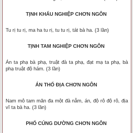
TỊNH KHẨU NGHIỆP CHƠN NGÔN
Tu rị tu rị, ma ha tu rị, tu tu rị, tát bà ha. (3 lần)
TỊNH TAM NGHIỆP CHƠN NGÔN
Án ta phạ bà phạ, truật đà ta phạ, đạt mạ ta phạ, bà
phạ truật độ hám. (3 lần)
ÁN THỔ ĐỊA CHƠN NGÔN
Nam mô tam mãn đa một đà nẫm, án, độ rô độ rô, địa
vĩ ta bà ha. (3 lần)
PHỔ CÚNG DƯỜNG CHƠN NGÔN