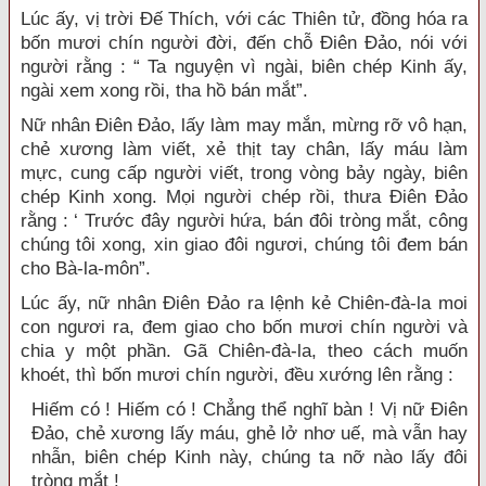
Lúc ấy, vị trời Đế Thích, với các Thiên tử, đồng hóa ra
bốn mươi chín người đời, đến chỗ Điên Đảo, nói với
người rằng : “ Ta nguyện vì ngài, biên chép Kinh ấy,
ngài xem xong rồi, tha hồ bán mắt”.
Nữ nhân Điên Đảo, lấy làm may mắn, mừng rỡ vô hạn,
chẻ xương làm viết, xẻ thịt tay chân, lấy máu làm
mực, cung cấp người viết, trong vòng bảy ngày, biên
chép Kinh xong. Mọi người chép rồi, thưa Điên Đảo
rằng : ‘ Trước đây người hứa, bán đôi tròng mắt, công
chúng tôi xong, xin giao đôi ngươi, chúng tôi đem bán
cho Bà-la-môn”.
Lúc ấy, nữ nhân Điên Đảo ra lệnh kẻ Chiên-đà-la moi
con ngươi ra, đem giao cho bốn mươi chín người và
chia y một phần. Gã Chiên-đà-la, theo cách muốn
khoét, thì bốn mươi chín người, đều xướng lên rằng :
Hiếm có ! Hiếm có ! Chẳng thể nghĩ bàn ! Vị nữ Điên
Đảo, chẻ xương lấy máu, ghẻ lở nhơ uế, mà vẫn hay
nhẫn, biên chép Kinh này, chúng ta nỡ nào lấy đôi
tròng mắt !