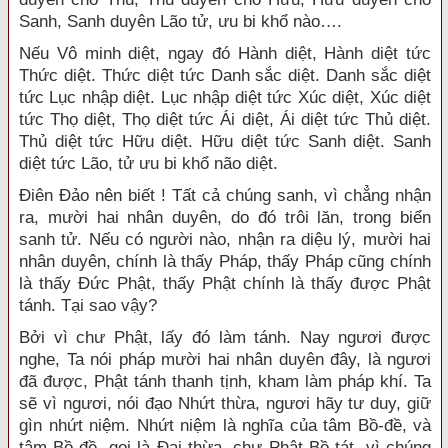
Sanh, Sanh duyên Lão tử, ưu bi khổ nào….
Nếu Vô minh diệt, ngay đó Hành diệt, Hành diệt tức
Thức diệt. Thức diệt tức Danh sắc diệt. Danh sắc diệt
tức Lục nhập diệt. Lục nhập diệt tức Xúc diệt, Xúc diệt
tức Thọ diệt, Thọ diệt tức Ái diệt, Ái diệt tức Thủ diệt.
Thủ diệt tức Hữu diệt. Hữu diệt tức Sanh diệt. Sanh
diệt tức Lão, tử ưu bi khổ não diệt.
Điên Đảo nên biết ! Tất cả chúng sanh, vì chẳng nhận
ra, mười hai nhân duyên, do đó trôi lăn, trong biển
sanh tử. Nếu có người nào, nhận ra diệu lý, mười hai
nhân duyên, chính là thấy Pháp, thấy Pháp cũng chính
là thấy Đức Phật, thấy Phật chính là thấy được Phật
tánh. Tại sao vậy?
Bởi vì chư Phật, lấy đó làm tánh. Nay ngươi được
nghe, Ta nói pháp mười hai nhân duyên đây, là ngươi
đã được, Phật tánh thanh tịnh, kham làm pháp khí. Ta
sẽ vì ngươi, nói đạo Nhứt thừa, ngươi hãy tư duy, giữ
gìn nhứt niệm. Nhứt niệm là nghĩa của tâm Bồ-đề, và
tâm Bồ-đề, gọi là Đại thừa, chư Phật Bồ-tát, vì chúng