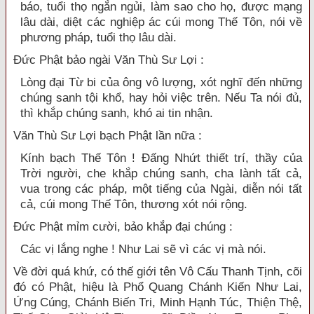
báo, tuổi thọ ngắn ngủi, làm sao cho họ, được mạng
lâu dài, diệt các nghiệp ác cúi mong Thế Tôn, nói về
phương pháp, tuổi thọ lâu dài.
Đức Phật bảo ngài Văn Thù Sư Lợi :
Lòng đại Từ bi của ông vô lượng, xót nghĩ đến những
chúng sanh tội khổ, hay hỏi việc trên. Nếu Ta nói đủ,
thì khắp chúng sanh, khó ai tin nhận.
Văn Thù Sư Lợi bạch Phật lần nữa :
Kính bạch Thế Tôn ! Đấng Nhứt thiết trí, thầy của
Trời người, che khắp chúng sanh, cha lành tất cả,
vua trong các pháp, một tiếng của Ngài, diễn nói tất
cả, cúi mong Thế Tôn, thương xót nói rộng.
Đức Phật mỉm cười, bảo khắp đại chúng :
Các vị lắng nghe ! Như Lai sẽ vì các vị mà nói.
Về đời quá khứ, có thế giới tên Vô Cấu Thanh Tịnh, cõi
đó có Phật, hiệu là Phổ Quang Chánh Kiến Như Lai,
Ứng Cúng, Chánh Biến Tri, Minh Hạnh Túc, Thiện Thệ,