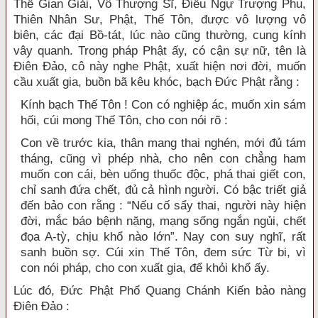
Thế Gian Giải, Vô Thượng Sĩ, Điều Ngự Trượng Phu,
Thiên Nhân Sư, Phật, Thế Tôn, được vô lượng vô
biên, các đại Bồ-tát, lúc nào cũng thường, cung kính
vây quanh. Trong pháp Phật ấy, có cận sự nữ, tên là
Điên Đảo, cô này nghe Phật, xuất hiện nơi đời, muốn
cầu xuất gia, buồn bã kêu khóc, bạch Đức Phật rằng :
Kính bạch Thế Tôn ! Con có nghiệp ác, muốn xin sám
hối, cúi mong Thế Tôn, cho con nói rõ :
Con về trước kia, thân mang thai nghén, mới đủ tám
tháng, cũng vì phép nhà, cho nên con chẳng ham
muốn con cái, bèn uống thuốc độc, phá thai giết con,
chỉ sanh đứa chết, đủ cả hình người. Có bậc triết giả
đến bảo con rằng : “Nếu cố sẩy thai, người này hiện
đời, mắc báo bệnh nặng, mạng sống ngắn ngủi, chết
đọa A-tỳ, chịu khổ nào lớn”. Nay con suy nghĩ, rất
sanh buồn sợ. Cúi xin Thế Tôn, đem sức Từ bi, vì
con nói pháp, cho con xuất gia, để khỏi khổ ấy.
Lúc đó, Đức Phật Phổ Quang Chánh Kiến bảo nàng
Điên Đảo :