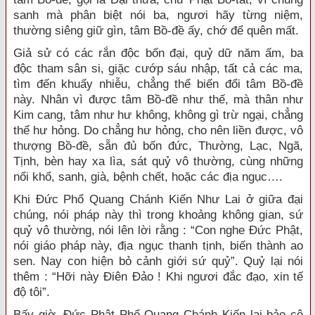
sanh mà phân biệt nói ba, ngươi hãy từng niệm,
thường siêng giữ gìn, tâm Bồ-đề ấy, chớ để quên mất.
Giả sử có các rắn độc bốn đại, quỷ dữ năm ấm, ba
độc tham sân si, giặc cướp sáu nhập, tất cả các ma,
tìm đến khuấy nhiễu, chẳng thể biến đổi tâm Bồ-đề
này. Nhân vì được tâm Bồ-đề như thế, mà thân như
Kim cang, tâm như hư không, không gì trừ ngại, chẳng
thể hư hỏng. Do chẳng hư hỏng, cho nên liền được, vô
thượng Bồ-đề, sẵn đủ bốn đức, Thường, Lạc, Ngã,
Tịnh, bèn hay xa lìa, sát quỷ vô thường, cùng những
nổi khổ, sanh, già, bệnh chết, hoặc các địa ngục….
Khi Đức Phổ Quang Chánh Kiến Như Lai ở giữa đại
chúng, nói pháp này thì trong khoảng không gian, sứ
quỷ vô thường, nói lên lời rằng : “Con nghe Đức Phật,
nói giáo pháp này, địa ngục thanh tịnh, biến thành ao
sen. Nay con hiện bỏ cảnh giới sứ quỷ”. Quỷ lại nói
thêm : “Hỡi này Điên Đảo ! Khi ngươi đắc đạo, xin tế
độ tôi”.
Bấy giờ, Đức Phật Phổ Quang Chánh Kiến lại bảo cô