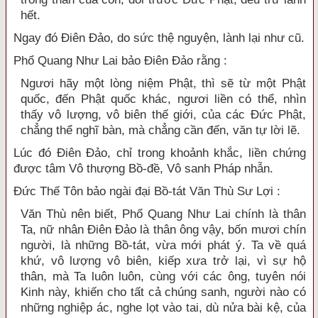
hết.
Ngay đó Điên Đảo, do sức thệ nguyện, lành lại như cũ.
Phổ Quang Như Lai bảo Điên Đảo rằng :
Ngươi hãy một lòng niệm Phật, thì sẽ từ một Phật
quốc, đến Phật quốc khác, ngươi liền có thể, nhìn
thấy vô lượng, vô biên thế giới, của các Đức Phật,
chẳng thể nghĩ bàn, mà chẳng cần đến, văn tự lời lẽ.
Lúc đó Điên Đảo, chỉ trong khoảnh khắc, liền chứng
được tâm Vô thượng Bồ-đề, Vô sanh Pháp nhẫn.
Đức Thế Tôn bảo ngài đại Bồ-tát Văn Thù Sư Lợi :
Văn Thù nên biết, Phổ Quang Như Lai chính là thân
Ta, nữ nhân Điên Đảo là thân ông vậy, bốn mươi chín
người, là những Bồ-tát, vừa mới phát ý. Ta về quá
khứ, vô lượng vô biên, kiếp xưa trở lại, vì sự hộ
thân, mà Ta luôn luôn, cùng với các ông, tuyên nói
Kinh này, khiến cho tất cả chúng sanh, người nào có
những nghiệp ác, nghe lọt vào tai, dù nửa bài kệ, của