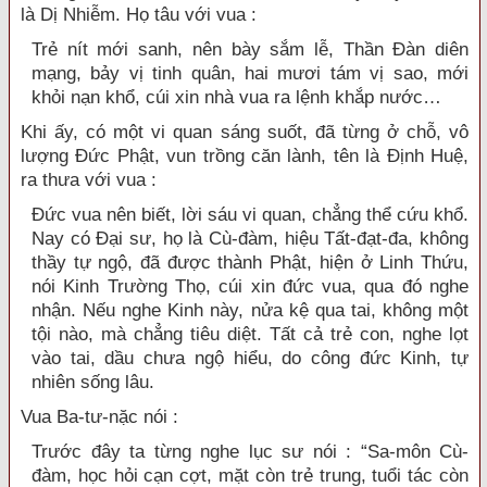
là Dị Nhiễm. Họ tâu với vua :
Trẻ nít mới sanh, nên bày sắm lễ, Thần Đàn diên
mạng, bảy vị tinh quân, hai mươi tám vị sao, mới
khỏi nạn khổ, cúi xin nhà vua ra lệnh khắp nước…
Khi ấy, có một vi quan sáng suốt, đã từng ở chỗ, vô
lượng Đức Phật, vun trồng căn lành, tên là Định Huệ,
ra thưa với vua :
Đức vua nên biết, lời sáu vi quan, chẳng thể cứu khổ.
Nay có Đại sư, họ là Cù-đàm, hiệu Tất-đạt-đa, không
thầy tự ngộ, đã được thành Phật, hiện ở Linh Thứu,
nói Kinh Trường Thọ, cúi xin đức vua, qua đó nghe
nhận. Nếu nghe Kinh này, nửa kệ qua tai, không một
tội nào, mà chẳng tiêu diệt. Tất cả trẻ con, nghe lọt
vào tai, dầu chưa ngộ hiểu, do công đức Kinh, tự
nhiên sống lâu.
Vua Ba-tư-nặc nói :
Trước đây ta từng nghe lục sư nói : “Sa-môn Cù-
đàm, học hỏi cạn cợt, mặt còn trẻ trung, tuổi tác còn