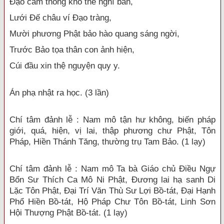
Đạo cảm thông khó thể nghĩ bàn,
Lưới Đế châu ví Đạo tràng,
Mười phương Phật bảo hào quang sáng ngời,
Trước Bảo tọa thân con ảnh hiện,
Cúi đầu xin thệ nguyện quy y.
Án phạ nhật ra học. (3 lần)
Chí tâm đảnh lễ : Nam mô tận hư không, biến pháp
giới, quá, hiện, vị lai, thập phương chư Phật, Tôn
Pháp, Hiền Thánh Tăng, thường trụ Tam Bảo. (1 lạy)
Chí tâm đảnh lễ : Nam mô Ta bà Giáo chủ Điều Ngự
Bổn Sư Thích Ca Mô Ni Phật, Đương lai hạ sanh Di
Lặc Tôn Phật, Đại Trí Văn Thù Sư Lợi Bồ-tát, Đại Hạnh
Phổ Hiền Bồ-tát, Hộ Pháp Chư Tôn Bồ-tát, Linh Sơn
Hội Thượng Phật Bồ-tát. (1 lạy)