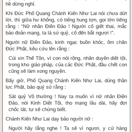
hề dừng nghỉ.
Khi Đức Phổ Quang Chánh Kiến Như Lai nói chưa dứt
lời, thì giữa hư không, có tiếng hung tợn, gọi lớn tiếng
rằng : “Nữ nhân Điên Đảo ! Người cố giết thai, mắc
báo đoản mạng, ta là sứ quỷ, cố đến bắt ngươi !”.
Người nữ Điên Đảo, kinh ngạc buồn khóc, ôm chân
Đức Phật, kêu cứu lên rằng :
Cúi xin Thế Tôn, vì con nói rộng, nhân duyên diệt tội,
trong kho giáo pháp, của các Đức Phật, đầu chết con
cũng sẽ làm xong nguyện.
Bấy giờ, Phổ Quang Chánh Kiến Như Lai, dùng thần
lực Phật, bảo quỷ sứ rằng :
Sát quỷ Vô thường ! Nay ta muốn vì nữ nhân Điên
Đảo, nói Kinh Diệt Tội, thọ mạng lâu dài, hãy đợi
chốc lát, tự sẽ chứng biết.
Chánh Kiến Như Lai dạy bảo người nữ :
Người hãy lắng nghe ! Ta sẽ vì ngươi, y cứ hàng