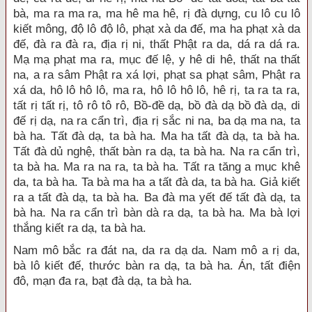
bà, ma ra ma ra, ma hê ma hê, rị đà dựng, cu lô cu lô
kiết mông, độ lô độ lô, phạt xà da đế, ma ha phạt xà da
đế, đà ra đà ra, địa rị ni, thất Phật ra da, dá ra dá ra.
Mạ mạ phạt ma ra, mục đế lệ, y hê di hê, thất na thất
na, a ra sâm Phật ra xá lợi, phạt sa phạt sâm, Phật ra
xá da, hô lô hô lô, ma ra, hô lô hô lô, hê rị, ta ra ta ra,
tất rị tất rị, tô rô tô rô, Bồ-đề dạ, bồ đà dạ bồ đà dạ, di
đế rị dạ, na ra cẩn trì, địa rị sắc ni na, ba dạ ma na, ta
bà ha. Tất đà dạ, ta bà ha. Ma ha tất đà dạ, ta bà ha.
Tất đà dủ nghệ, thất bàn ra dạ, ta bà ha. Na ra cẩn trì,
ta bà ha. Ma ra na ra, ta bà ha. Tất ra tăng a mục khê
da, ta bà ha. Ta bà ma ha a tất đà da, ta bà ha. Giả kiết
ra a tất đà dạ, ta bà ha. Ba đà ma yết đế tất đà dạ, ta
bà ha. Na ra cẩn trì bàn dà ra dạ, ta bà ha. Ma bà lợi
thắng kiết ra dạ, ta bà ha.
Nam mô bắc ra đát na, da ra dạ da. Nam mô a rị da,
bà lô kiết đế, thước bàn ra dạ, ta bà ha. Án, tất điện
đô, mạn đa ra, bạt đà dạ, ta bà ha.