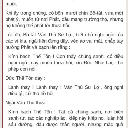
muội.
Khi ấy trong chúng, có bốn mươi chín Bồ-tát, vừa mới
phát ý, muốn từ nơi Phật, cầu mạng trường thọ, nhưng
họ không thể phát lời thưa hỏi.
Lúc đó, Bồ-tát Vân Thù Sư Lợi, biết chỗ nghi ngờ của
các vị kia, ngài liền đứng dậy, vén áo vai mặt, chắp tay
hướng Phật và bạch lên rằng :
Kính bạch Thế Tôn ! Con thấy chúng sanh, có điều
nghi ngờ, nay muốn thưa hỏi, xin Đức Như Lai, cho
phép con nói.
Đức Thế Tôn dạy :
Lành thay ! Lành thay ! Văn Thù Sư Lợi, ông nghi
điều gì, cứ tha hồ hỏi.
Ngài Văn Thù thưa :
Kính bạch Thế Tôn ! Tất cả chúng sanh, nơi biển
sanh tử, tạo các nghiệp ác, kiếp này kiếp nọ, luân hồi
sáu đường, dẫu được thân người, nhưng mắc quả