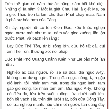
Trên thế gian có năm thứ ác nặng, sám hối khó diệt.
Những gì là năm ? Một là giết Cha, Hai là giết Mẹ, ba
là giết Thai, Bốn là làm cho thân Phật chảy máu, Năm
là phá sự hòa hợp của Tăng.
Khi ấy, người nữ có tên Điên Đảo, kêu khóc nghẹn
ngào, nước mắt như mưa, năm vóc gieo xuống, lăn lộn
trước Phật, và bạch lên rằng :
Lạy Đức Thế Tôn, từ bi rộng lớn, cứu hộ tất cả, cúi
xin Thế Tôn, thương xót nói pháp.
Đức Phật Phổ Quang Chánh Kiến Như Lai bảo một lần
nữa :
Nghiệp ác của ngươi, rồi sẽ sa đọa, địa ngục A-tỳ,
không sao dừng ngớt. Trong địa ngục nóng, tạm gặp
gió lạnh, tội nhân tạm mát, trong địa ngục lạnh, tạm
gặp gió nóng, tội nhân tạm ấm. Địa ngục A-tỳ, không
có điều đó, lửa trên suốt xuống, lửa dưới suốt lên,
bốn bề vách sắt, trên đặt lưới sắt, bốn cửa Đông Tây,
có lửa nghiệp mạnh, nếu chỉ một người, tân cũng đầy