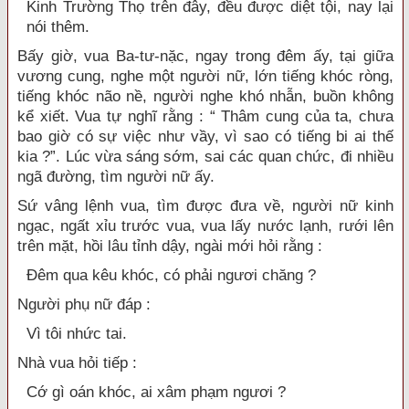
Kinh Trường Thọ trên đây, đều được diệt tội, nay lại
nói thêm.
Bấy giờ, vua Ba-tư-nặc, ngay trong đêm ấy, tại giữa
vương cung, nghe một người nữ, lớn tiếng khóc ròng,
tiếng khóc não nề, người nghe khó nhẫn, buồn không
kể xiết. Vua tự nghĩ rằng : “ Thâm cung của ta, chưa
bao giờ có sự việc như vầy, vì sao có tiếng bi ai thế
kia ?”. Lúc vừa sáng sớm, sai các quan chức, đi nhiều
ngã đường, tìm người nữ ấy.
Sứ vâng lệnh vua, tìm được đưa về, người nữ kinh
ngạc, ngất xỉu trước vua, vua lấy nước lạnh, rưới lên
trên mặt, hồi lâu tỉnh dậy, ngài mới hỏi rằng :
Đêm qua kêu khóc, có phải ngươi chăng ?
Người phụ nữ đáp :
Vì tôi nhức tai.
Nhà vua hỏi tiếp :
Cớ gì oán khóc, ai xâm phạm ngươi ?