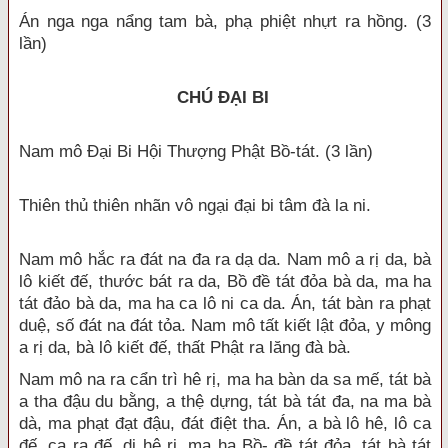
Án nga nga nẩng tam bà, phạ phiệt nhựt ra hồng. (3
lần)
CHÚ ĐẠI BI
Nam mô Đại Bi Hội Thượng Phật Bồ-tát. (3 lần)
Thiên thủ thiên nhãn vô ngại đại bi tâm đà la ni.
Nam mô hắc ra đát na đa ra dạ da. Nam mô a rị da, bà
lô kiết đế, thước bát ra da, Bồ đề tát đỏa bà da, ma ha
tát đảo bà da, ma ha ca lô ni ca da. Án, tát bàn ra phạt
duệ, số đát na đát tỏa. Nam mô tất kiết lật đỏa, y mông
a rị da, bà lô kiết đế, thất Phật ra lăng đà bà.
Nam mô na ra cẩn trì hê rị, ma ha bàn da sa mế, tát bà
a tha đậu du bằng, a thệ dựng, tát bà tát đa, na ma bà
dà, ma phạt đạt đậu, đát điệt tha. Án, a bà lô hê, lô ca
đế, ca ra đế, di hê rị, ma ha Bồ- đề tát đỏa, tát bà tát