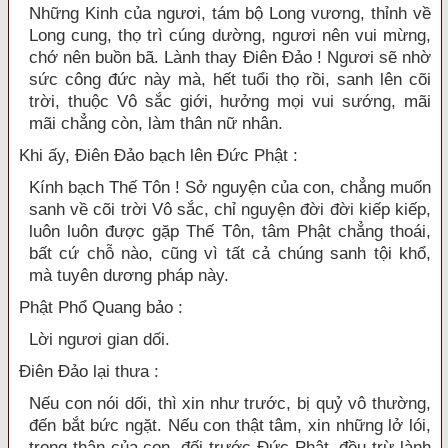
Những Kinh của ngươi, tám bộ Long vương, thỉnh về
Long cung, thọ trì cúng dường, ngươi nên vui mừng,
chớ nên buồn bã. Lành thay Điên Đảo ! Ngươi sẽ nhờ
sức công đức này mà, hết tuổi thọ rồi, sanh lên cõi
trời, thuộc Vô sắc giới, hưởng mọi vui sướng, mãi
mãi chẳng còn, làm thân nữ nhân.
Khi ấy, Điên Đảo bạch lên Đức Phật :
Kính bạch Thế Tôn ! Sở nguyện của con, chẳng muốn
sanh về cõi trời Vô sắc, chỉ nguyện đời đời kiếp kiếp,
luôn luôn được gặp Thế Tôn, tâm Phật chẳng thoái,
bất cứ chỗ nào, cũng vì tất cả chúng sanh tội khổ,
mà tuyên dương pháp này.
Phật Phổ Quang bảo :
Lời ngươi gian dối.
Điên Đảo lại thưa :
Nếu con nói dối, thì xin như trước, bị quỷ vô thường,
đến bắt bức ngặt. Nếu con thật tâm, xin những lở lói,
trong thân của con, đối trước Đức Phật, đều trừ lành