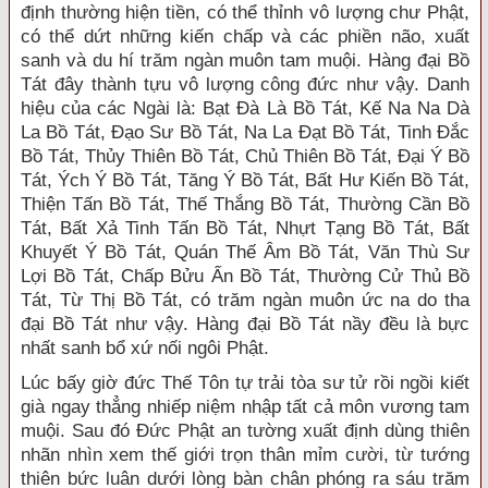
định thường hiện tiền, có thể thỉnh vô lượng chư Phật,
có thể dứt những kiến chấp và các phiền não, xuất
sanh và du hí trăm ngàn muôn tam muội. Hàng đại Bồ
Tát đây thành tựu vô lượng công đức như vậy. Danh
hiệu của các Ngài là: Bạt Đà Là Bồ Tát, Kế Na Na Dà
La Bồ Tát, Đạo Sư Bồ Tát, Na La Đạt Bồ Tát, Tinh Đắc
Bồ Tát, Thủy Thiên Bồ Tát, Chủ Thiên Bồ Tát, Đại Ý Bồ
Tát, Ých Ý Bồ Tát, Tăng Ý Bồ Tát, Bất Hư Kiến Bồ Tát,
Thiện Tấn Bồ Tát, Thế Thắng Bồ Tát, Thường Cần Bồ
Tát, Bất Xả Tinh Tấn Bồ Tát, Nhựt Tạng Bồ Tát, Bất
Khuyết Ý Bồ Tát, Quán Thế Âm Bồ Tát, Văn Thù Sư
Lợi Bồ Tát, Chấp Bửu Ấn Bồ Tát, Thường Cử Thủ Bồ
Tát, Từ Thị Bồ Tát, có trăm ngàn muôn ức na do tha
đại Bồ Tát như vậy. Hàng đại Bồ Tát nầy đều là bực
nhất sanh bổ xứ nối ngôi Phật.
Lúc bấy giờ đức Thế Tôn tự trải tòa sư tử rồi ngồi kiết
già ngay thẳng nhiếp niệm nhập tất cả môn vương tam
muội. Sau đó Đức Phật an tường xuất định dùng thiên
nhãn nhìn xem thế giới trọn thân mỉm cười, từ tướng
thiên bức luân dưới lòng bàn chân phóng ra sáu trăm