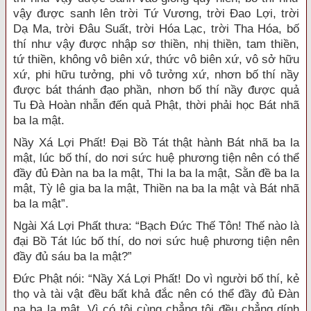
vậy được sanh lên trời Tứ Vương, trời Đao Lợi, trời
Dạ Ma, trời Đâu Suất, trời Hóa Lạc, trời Tha Hóa, bố
thí như vậy được nhập sơ thiền, nhị thiền, tam thiền,
tứ thiền, không vô biên xứ, thức vô biên xứ, vô sở hữu
xứ, phi hữu tưởng, phi vô tưởng xứ, nhơn bố thí nầy
được bát thánh đạo phần, nhơn bố thí nầy được quả
Tu Đà Hoàn nhẫn đến quả Phật, thời phải học Bát nhã
ba la mật.
Nầy Xá Lợi Phất! Đại Bồ Tát thật hành Bát nhã ba la
mật, lúc bố thí, do nơi sức huệ phương tiện nên có thể
đầy đủ Đàn na ba la mật, Thi la ba la mật, Sằn đề ba la
mật, Tỳ lê gia ba la mật, Thiền na ba la mật và Bát nhã
ba la mật”.
Ngài Xá Lợi Phất thưa: “Bạch Đức Thế Tôn! Thế nào là
đại Bồ Tát lúc bố thí, do nơi sức huệ phương tiện nên
đầy đủ sáu ba la mật?”
Đức Phật nói: “Nầy Xá Lợi Phất! Do vì người bố thí, kẻ
thọ và tài vật đều bất khả đắc nên có thể đầy đủ Đàn
na ba la mật. Vì có tội cùng chẳng tội đều chẳng dính