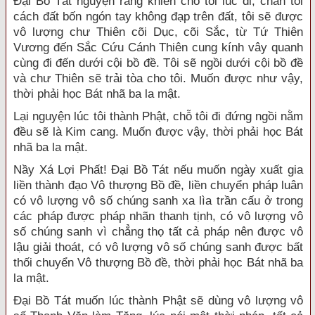
Đại Bồ Tát nguyện rằng khiến cho tôi lúc đi, chân tôi
cách đất bốn ngón tay không đạp trên đất, tôi sẽ được
vô lượng chư Thiên cõi Dục, cõi Sắc, từ Tứ Thiên
Vương đến Sắc Cứu Cánh Thiên cung kính vây quanh
cùng đi đến dưới cội bồ đề. Tôi sẽ ngồi dưới cội bồ đề
và chư Thiên sẽ trải tòa cho tôi. Muốn được như vậy,
thời phải học Bát nhã ba la mật.
Lại nguyện lúc tôi thành Phật, chỗ tôi đi đứng ngồi nằm
đều sẽ là Kim cang. Muốn được vậy, thời phải học Bát
nhã ba la mật.
Nầy Xá Lợi Phất! Đại Bồ Tát nếu muốn ngày xuất gia
liền thành đạo Vô thượng Bồ đề, liền chuyển pháp luân
có vô lượng vô số chúng sanh xa lìa trần cấu ở trong
các pháp được pháp nhãn thanh tịnh, có vô lượng vô
số chúng sanh vì chẳng thọ tất cả pháp nên được vô
lậu giải thoát, có vô lượng vô số chúng sanh được bất
thối chuyển Vô thượng Bồ đề, thời phải học Bát nhã ba
la mật.
Đại Bồ Tát muốn lúc thành Phật sẽ dùng vô lượng vô