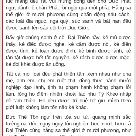
túc mạng đều rất vui mừng đồng đến chỗ Đức Phật
ngự, đảnh lễ chân Phật rồi ngồi qua một phía. Hằng sa
thế giới ở mười phương cũng chấn động sáu cách,
các loài địa ngục, ngạ quỷ, súc sanh và bát nạn đều
được sanh lên sáu cõi trời Dục Giới.
Bấy giờ chúng sanh ở cõi Đại Thiên nầy, kẻ mù được
thấy, kẻ điếc được nghe, kẻ câm được nói, kẻ điên
được tỉnh, kẻ loạn được định, kẻ bịnh được lành, kẻ
tàn tật được hết tật nguyền, kẻ rách được được mặc,
kẻ đói khát được ăn uống.
Tất cả mọi loài đều phát thiện tâm xem nhau như cha
mẹ, anh em, chị em ruột thịt, đồng thực hành mười
nghiệp đạo lành, tịnh tu phạm hạnh không phạm lỗi
lầm, lòng họ điềm nhiên khoái lạc như Tỳ Kheo nhập
đệ tam thiền. Họ đều được trí huệ tốt giữ mình theo
giới luật không làm tổn não kẻ khác.
Đức Thế Tôn ngự trên tòa sư tử, quang minh sắc
tướng oai đức nguy nguy tôn nghiêm bực nhứt, hơn cả
Đại Thiên cùng hằng sa thế giới ở mười phương, như