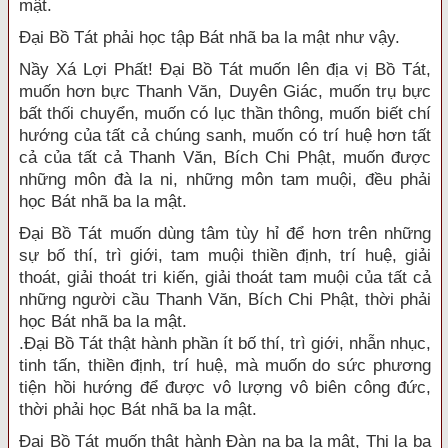
mật.
Đại Bồ Tát phải học tập Bát nhã ba la mật như vậy.
Nầy Xá Lợi Phất! Đại Bồ Tát muốn lên địa vị Bồ Tát,
muốn hơn bực Thanh Văn, Duyên Giác, muốn trụ bực
bất thối chuyển, muốn có lục thần thông, muốn biết chí
hướng của tất cả chúng sanh, muốn có trí huệ hơn tất
cả của tất cả Thanh Văn, Bích Chi Phật, muốn được
những môn đà la ni, những môn tam muội, đều phải
học Bát nhã ba la mật.
Đại Bồ Tát muốn dùng tâm tùy hỉ để hơn trên những
sự bố thí, trì giới, tam muội thiền định, trí huệ, giải
thoát, giải thoát tri kiến, giải thoát tam muội của tất cả
những người cầu Thanh Văn, Bích Chi Phật, thời phải
học Bát nhã ba la mật.
.Đại Bồ Tát thật hành phần ít bố thí, trì giới, nhẫn nhục,
tinh tấn, thiền định, trí huệ, mà muốn do sức phương
tiện hồi hướng để được vô lượng vô biên công đức,
thời phải học Bát nhã ba la mật.
Đại Bồ Tát muốn thật hành Đàn na ba la mật, Thi la ba