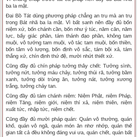
ba la mật.
Đại Bồ Tát dùng phương pháp chẳng an trụ mà an trụ
trong Bát nhã ba la mật. Vì bất sanh nên đầy đủ bốn
niệm xứ, bốn chánh cần, bốn như ý túc, năm căn, năm
lực, bẩy giác phần, tám thánh đạo phần, không tam
muội, vô tướng tam muội, vô tác tam muội, bốn thiền,
bốn tâm vô lượng, bốn định vô sắc, tám bội xả, tám
thắng xứ, chín định thứ đệ, mười nhứt thiết xứ.
Cũng đầy đủ chín pháp tưởng thây chết: Tưởng sình,
tưởng nứt, tưởng máu chảy, tưởng thúi rã, tưởng bầm
xanh, tưởng dòi trùng ăn, tưởng nát, tưởng xương
trắng, tưởng cháy tan.
Cũng đầy đủ tám chánh niệm: Niệm Phật, niệm Pháp,
niệm Tăng, niệm giới, niệm thí xả, niệm thiên, niệm
xuất tức, nhập tức, niệm chết.
Cũng đầy đủ mười pháp quán: Quán vô thường, quán
khổ, quán vô ngã, quán món ăn nhơ nhớp, quán thế
gian tất cả đều không đáng vui ưa, quán chết, quán bất