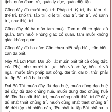
tịnh, quán đoạn trừ, quán ly dục, quán diệt tận.
Cũng đầy đủ mười một trí: Pháp trí, tỷ trí, tha tâm trí,
thế trí, khổ trí, tập trí, diệt trí, đạo trí, tận trí, vô sanh
trí, như thiệt trí.
Cũng đầy đủ ba môn tam muội: Tam muội có giác có
quán, tam muội không giác có quán, tam muội không
giác không quán.
Cũng đầy đủ ba căn: Căn chưa biết sắp biết, căn biết,
căn đã biết.
Nầy Xá Lợi Phất! Đại Bồ Tát muốn biết tất cả công đức
của Phật như mười trí lực, bốn vô sở úy, bốn trí vô
ngại, mười tám pháp bất cộng, đại từ, đại bi, thời phải
tu tập Bát nhã ba la mật.
Đại Bồ Tát muốn đầy đủ đạo huệ, muốn dùng đạo huệ
để đầy đủ đạo chủng huệ, muốn dùng đạo chủng huệ
để đầy đủ nhất thiết trí, muốn dùng nhất thiết trí để đầy
đủ nhất thiết chủng trí, muốn dùng nhất thiết chủng trí
để dứt tập khí phiền não, đều phải tu tập Bát nhã ba la