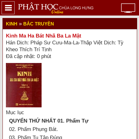
»
KINH
BẮC TRUYỀN
Kinh Ma Ha Bát Nhã Ba La Mật
Hán Dịch: Pháp Sư Cưu-Ma-La-Thập Việt Dịch: Tỳ
Kheo Thích Trí Tịnh
Đã cập nhật: 0 phút
Mục lục
QUYỂN THỨ NHẤT 01. Phẩm Tự
02. Phẩm Phụng Bát.
03. Phẩm Tu Tập Đúng