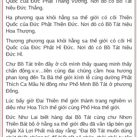
Quốc của Đức Phật Thắng Vương. Nơi đó có Bồ Tát
hiệu Đức Thắng.
Hạ phương qua khỏi hằng sa thế giới có cõi Thiện
Quốc của Đức Phật Thiện Đức. Nơi đó có Bồ Tát hiệu
Hoa Thượng.
Thượng phương qua khỏi hằng sa thế giới có cõi Hỉ
Quốc của Đức Phật Hỉ Đức. Nơi đó có Bồ Tát hiệu
Đức Hỉ.
Chư Bồ Tát trên đây ở cõi mình thấy quang minh thấy
chấn động.v.v…liền cùng đại chúng cầm hoa hương
phan lọng đến Ta Bà thế giới kính lễ cúng dường Phật
Thích Ca Mâu Ni đồng như Phổ Minh Bồ Tát ở phương
Đông.
Lúc bấy giờ Đại Thiên thế giới thành trang nghiêm vi
diệu như Hoa Tích thế giới cùng Phổ Hoa thế giới.
Đức Như Lai biết hàng đại Bồ Tát cùng chư Nhơn
Thiên Bát bộ ở hằng sa thế giới đều đã vân tập bèn gọi
Ngài Xá Lợi Phất mà dạy rằng: “Đại Bồ Tát muốn dùng