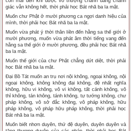
còn mãi đến khi được vô thượng chánh đẳng chánh
giác vẫn không hết, thời phải học Bát nhã ba la mật.
Muốn chư Phật ở mười phương ca ngợi danh hiệu của
mình, thời phải học Bát nhã ba la mật.
Muốn vừa phát ý thời thân liền đến hằng sa thế giới ở
mười phương, muốn vừa phát âm thời tiếng vang đến
hằng sa thế giới ở mười phương, đều phải học Bát nhã
ba la mật.
Muốn thế giới của chư Phật chẳng dứt diệt, thời phải
học Bát nhã ba la mật.
Đại Bồ Tát muốn an trụ nơi nội không, ngoại không, nội
ngoại không, không không đại không, đệ nhất nghĩa
không, hữu vi không, vô vi không, tất cánh không, vô
thỉ không, tán không, tánh không, tự tướng không, chư
pháp không, vô sở đắc không, vô pháp không, hữu
pháp không, vô pháp hữu pháp không, thời phải học
Bát nhã ba la mật.
Muốn biết nhơn duyên, thứ đệ duyên, duyên duyên và
tăng thượng duyên của các pháp, thời phải học Bát