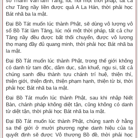
số Thanh Văn làm Tăng, lúc nói một thời pháp, tất cả
chư Tăng nầy liền được quả A La Hán, thời phải học
Bát nhã ba la mật.
Đại Bồ Tát muốn lúc thành Phật, sẽ dùng vô lượng vô
số Bồ Tát làm Tăng, lúc nói một thời pháp, tất cả chư
Tăng nầy đều được bất thối chuyển, được vô lượng
thọ mạng đầy đủ quang minh, thời phải học Bát nhã ba
la mật.
Đại Bồ Tát muốn lúc thành Phật, trong thế giới không
có danh từ tam độc, dâm dục, sân khuể, ngu si, tất cả
chúng sanh đều thành tựu chánh trí huệ, thiện thí,
thiện giới, thiện định, thiện phạm hạnh, thiện từ bi, thời
phải học Bát nhã ba la mật.
Đại Bồ Tát muốn lúc thành Phật, sau khi nhập Niết
Bàn, chánh pháp không diệt tận, cũng không có danh
từ diệt tận, thời phải học Bát nhã ba la mật.
Đại Bồ Tát muốn lúc thành Phật, chúng sanh ở hằng
sa thế giới ở mười phương nghe danh hiệu của ta
quyết định sẽ được Vô thượng Bồ đề, thời phải học