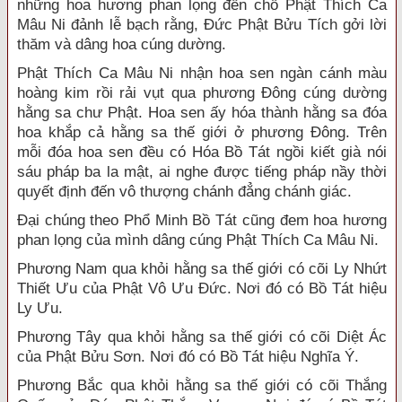
những hoa hương phan lọng đến chỗ Phật Thích Ca
Mâu Ni đảnh lễ bạch rằng, Đức Phật Bửu Tích gởi lời
thăm và dâng hoa cúng dường.
Phật Thích Ca Mâu Ni nhận hoa sen ngàn cánh màu
hoàng kim rồi rải vụt qua phương Đông cúng dường
hằng sa chư Phật. Hoa sen ấy hóa thành hằng sa đóa
hoa khắp cả hằng sa thế giới ở phương Đông. Trên
mỗi đóa hoa sen đều có Hóa Bồ Tát ngồi kiết già nói
sáu pháp ba la mật, ai nghe được tiếng pháp nầy thời
quyết định đến vô thượng chánh đẳng chánh giác.
Đại chúng theo Phổ Minh Bồ Tát cũng đem hoa hương
phan lọng của mình dâng cúng Phật Thích Ca Mâu Ni.
Phương Nam qua khỏi hằng sa thế giới có cõi Ly Nhứt
Thiết Ưu của Phật Vô Ưu Đức. Nơi đó có Bồ Tát hiệu
Ly Ưu.
Phương Tây qua khỏi hằng sa thế giới có cõi Diệt Ác
của Phật Bửu Sơn. Nơi đó có Bồ Tát hiệu Nghĩa Ý.
Phương Bắc qua khỏi hằng sa thế giới có cõi Thắng