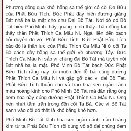
Phương đông qua khỏi hằng sa thế giới có cõi Đa Bửu
của Phật Bửu Tích. Đức Phật đây hiện đương giảng
Bát nhã ba la mật cho chư Đại Bồ Tát. Nơi đó có Bồ
Tát hiệu Phổ Minh thấy quang minh thấy chấn động lại
thấy thân Phật Thích Ca Mâu Ni, Ngài liền đến bạch
hỏi duyên do với Phật Bửu Tích. Đức Phật Bửu Tích
bảo đó là thần lực của Phật Thích Ca Mâu Ni ở cõi Ta
Bà cách đây hằng sa thế giới về phương Tây. Đức
Thích Ca Mâu Ni sắp vì chúng đại Bồ Tát mà tuyên nói
Bát nhã ba la mật. Phổ Minh Bồ Tát bạch Đức Phật
Bửu Tích rằng nay tôi muốn đến lễ bái cúng dường
Phật Thích Ca Mâu Ni và gặp gỡ các vị đại Bồ Tát.
Phật Bửu Tích thuận cho và trao hoa sen ngàn cánh
màu hoàng kinh cho Phổ Minh Bồ Tát mà dặn rằng ông
đem hoa nầy cúng dường Phật Thích Ca Mâu Ni. Ông
nên nhứt tâm trân trọng đến cõi Ta Bà. Các vị Bồ Tát
sanh vào cõi đó thật là khó bằng khó hơn.
Phổ Minh Bồ Tát lãnh hoa sen ngàn cánh màu hoàng
kim từ tạ Phật Bửu Tích rồi cùng vô số đại chúng đem