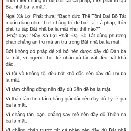
nhứt thiết chủng trí để biết tất cả pháp, thời phải tu tập
Bát nhã ba la mật”.
Ngài Xá Lợi Phất thưa: “Bạch đức Thế Tôn! Đại Bồ Tát
muốn dùng nhứt thiết chủng trí để biết tất cả pháp, thời
phải tu tập Bát nhã ba la mật như thế nào?”
.Phật dạy: “Nầy Xá Lợi Phất! Đại Bồ Tát dùng phương
pháp chẳng an trụ mà an trụ trong Bát nhã ba la mật.
Bởi không có pháp để xả bỏ nên được đầy đủ Đàn ba
la mật, vì người cho, kẻ nhận và tài vật đều bất khả
đắc.
Vì tội và không tội đều bất khả đắc nên đầy đủ Thi ba
la mật.
Vì tâm chẳng động nên đầy đủ Sằn đề ba la mật.
Vì thân tâm tinh tấn chẳng giải đải nên đầy đủ Tỳ lê gia
ba la mật.
Vì chẳng tán loạn, chẳng say mê nên đầy đủ Thiền na
ba la mật.
Vì chẳng chấp trước tất cả pháp nên đầy đủ Bát nhã