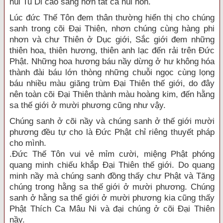
núi Tu Di cao sáng hơn tất cả núi non.
Lúc đức Thế Tôn đem thân thường hiển thị cho chúng
sanh trong cõi Đại Thiên, nhơn chúng cùng hàng phi
nhơn và chư Thiên ở Dục giới, Sắc giới đem những
thiên hoa, thiên hương, thiên anh lạc đến rải trên Đức
Phật. Những hoa hương báu nầy dừng ở hư không hóa
thành đài báu lớn thòng những chuỗi ngọc cùng lọng
báu nhiều màu giăng trùm Đại Thiên thế giới, do đây
nên toàn cõi Đại Thiên thành màu hoàng kim, đến hằng
sa thế giới ở mười phương cũng như vậy.
Chúng sanh ở cõi nầy và chúng sanh ở thế giới mười
phương đều tự cho là Đức Phật chỉ riêng thuyết pháp
cho mình.
.Đức Thế Tôn vui vẻ mỉm cười, miệng Phật phóng
quang minh chiếu khắp Đại Thiên thế giới. Do quang
minh nầy mà chúng sanh đồng thấy chư Phật và Tăng
chúng trong hằng sa thế giới ở mười phương. Chúng
sanh ở hằng sa thế giới ở mười phương kia cũng thấy
Phật Thích Ca Mâu Ni và đại chúng ở cõi Đại Thiên
nầy.