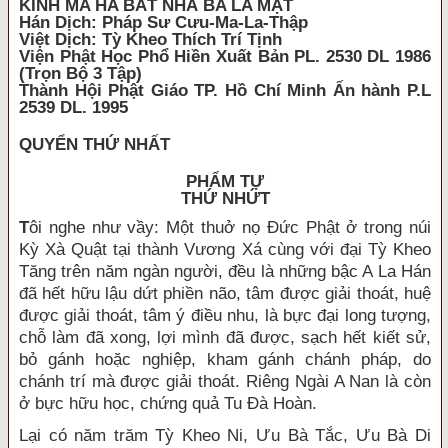
KINH MA HA BÁT NHÃ BA LA MẬT
Hán Dịch: Pháp Sư Cưu-Ma-La-Thập
Việt Dịch: Tỳ Kheo Thích Trí Tịnh
Viện Phật Học Phổ Hiền Xuất Bản PL. 2530 DL 1986
(Trọn Bộ 3 Tập)
Thành Hội Phật Giáo TP. Hồ Chí Minh Ấn hành P.L
2539 DL. 1995
QUYỂN THỨ NHẤT
PHẨM TỰ
THỨ NHỨT
T
ôi nghe như vầy: Một thuở nọ Đức Phật ở trong núi
Kỳ Xà Quật tại thành Vương Xá cùng với đại Tỳ Kheo
Tăng trên năm ngàn người, đều là những bậc A La Hán
đã hết hữu lậu dứt phiền não, tâm được giải thoát, huệ
được giải thoát, tâm ý điều nhu, là bực đại long tượng,
chỗ làm đã xong, lợi mình đã được, sạch hết kiết sử,
bỏ gánh hoặc nghiệp, kham gánh chánh pháp, do
chánh trí mà được giải thoát. Riêng Ngài A Nan là còn
ở bực hữu học, chứng quả Tu Đà Hoàn.
Lại có năm trăm Tỳ Kheo Ni, Ưu Bà Tắc, Ưu Bà Di