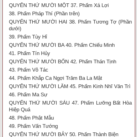
QUYỂN THỨ MƯỜI MỘT 37. Phẩm Xá Lợi
38. Phẩm Pháp Thí (Phần trên)
QUYỂN THỨ MƯỜI HAI 38. Phẩm Tương Tợ (Phần
dưới)
39. Phẩm Tùy Hỉ
QUYỂN THỨ MƯỜI BA 40. Phẩm Chiếu Minh
41. Phẩm Tín Hủy
QUYỂN THỨ MƯỜI BỐN 42. Phẩm Thán Tịnh
43. Phẩm Vô Tác
44. Phẩm Khắp Ca Ngợi Trăm Ba La Mật
QUYỂN THỨ MƯỜI LĂM 45. Phẩm Kinh Nhĩ Văn Trì
46. Phẩm Ma Sự
QUYỂN THỨ MƯỜI SÁU 47. Phẩm Lưỡng Bất Hòa
Hiệp Quá
48. Phẩm Phật Mẫu
49. Phẩm Vấn Tướng
QUYỂN THỨ MƯỜI BẢY 50. Phẩm Thành Biện