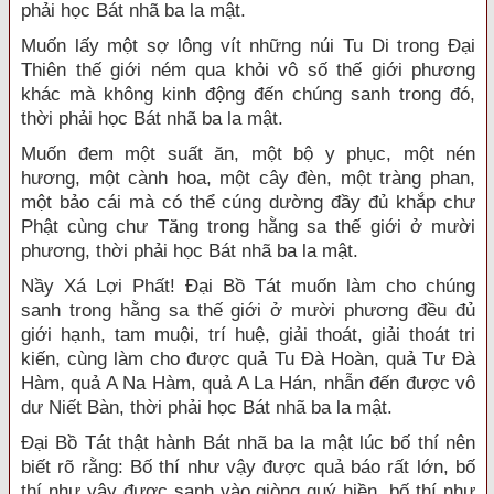
phải học Bát nhã ba la mật.
Muốn lấy một sợ lông vít những núi Tu Di trong Đại
Thiên thế giới ném qua khỏi vô số thế giới phương
khác mà không kinh động đến chúng sanh trong đó,
thời phải học Bát nhã ba la mật.
Muốn đem một suất ăn, một bộ y phục, một nén
hương, một cành hoa, một cây đèn, một tràng phan,
một bảo cái mà có thể cúng dường đầy đủ khắp chư
Phật cùng chư Tăng trong hằng sa thế giới ở mười
phương, thời phải học Bát nhã ba la mật.
Nầy Xá Lợi Phất! Đại Bồ Tát muốn làm cho chúng
sanh trong hằng sa thế giới ở mười phương đều đủ
giới hạnh, tam muội, trí huệ, giải thoát, giải thoát tri
kiến, cùng làm cho được quả Tu Đà Hoàn, quả Tư Đà
Hàm, quả A Na Hàm, quả A La Hán, nhẫn đến được vô
dư Niết Bàn, thời phải học Bát nhã ba la mật.
Đại Bồ Tát thật hành Bát nhã ba la mật lúc bố thí nên
biết rõ rằng: Bố thí như vậy được quả báo rất lớn, bố
thí như vậy được sanh vào giòng quý hiền, bố thí như