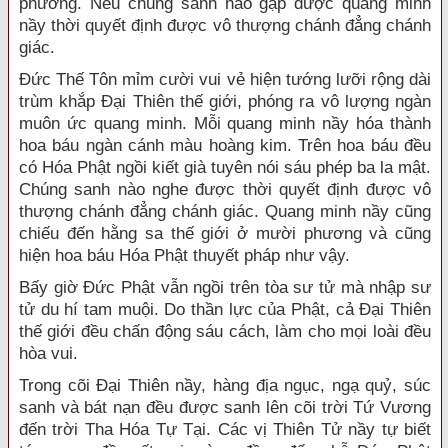
phương. Nếu chúng sanh nào gặp được quang minh
nầy thời quyết định được vô thượng chánh đẳng chánh
giác.
Đức Thế Tôn mỉm cười vui vẻ hiện tướng lưỡi rộng dài
trùm khắp Đại Thiên thế giới, phóng ra vô lượng ngàn
muôn ức quang minh. Mỗi quang minh nầy hóa thành
hoa báu ngàn cánh màu hoàng kim. Trên hoa báu đều
có Hóa Phật ngồi kiết già tuyên nói sáu phép ba la mật.
Chúng sanh nào nghe được thời quyết định được vô
thượng chánh đẳng chánh giác. Quang minh nầy cũng
chiếu đến hằng sa thế giới ở mười phương và cũng
hiện hoa báu Hóa Phật thuyết pháp như vậy.
Bấy giờ Đức Phật vẫn ngồi trên tòa sư tử mà nhập sư
tử du hí tam muội. Do thần lực của Phật, cả Đại Thiên
thế giới đều chấn động sáu cách, làm cho mọi loài đều
hòa vui.
Trong cõi Đại Thiên nầy, hàng địa ngục, ngạ quỷ, súc
sanh và bát nạn đều được sanh lên cõi trời Tứ Vương
đến trời Tha Hóa Tự Tại. Các vị Thiên Tử nầy tự biết