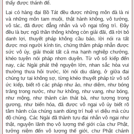
thấy được thánh đế.
Lại có hàng đại Bồ Tát đều được những môn đà là ni
và những môn tam muội, thật hành không, vô tướng,
vô tác, đã được đẳng nhẫn và vô ngại tổng trì. Đây
đều là bực ngũ thần thông không còn giải đãi, đã rời bỏ
danh lợi, thuyết pháp không cầu báo, lời nói ra tất
được mọi người kính tin, chứng thâm pháp nhẫn được
sức vô úy, giải thoát tất cả ma hạnh nghiệp chướng,
khéo tuyên nói pháp nhơn duyên. Từ vô số kiếp đến
nay, các Ngài phát thệ nguyện lớn, nhan sắc hòa vui
thường thưa hỏi trước, lời nói dịu dàng, ở giữa đại
chúng tự tại không sợ, từng khéo thuyết pháp từ vô số
ức kiếp, biết rõ các pháp như ảo, như diệm, như bóng
trăng trong nước, như hư không, như vang, như bóng,
như mộng, như thành càn thát bà, như tượng trong
gương, như biến hóa, đã được vô ngại vô úy biết rõ
tâm hành của chúng sanh dùng trí huệ vi diệu mà cứu
độ chúng. Các Ngài đã thành tựu đại nhẫn vô ngại như
thật, nguyện lãnh thọ vô lượng thế giới của chư Phật,
tưởng niệm đến vô lượng thế giới, chư Phật chánh