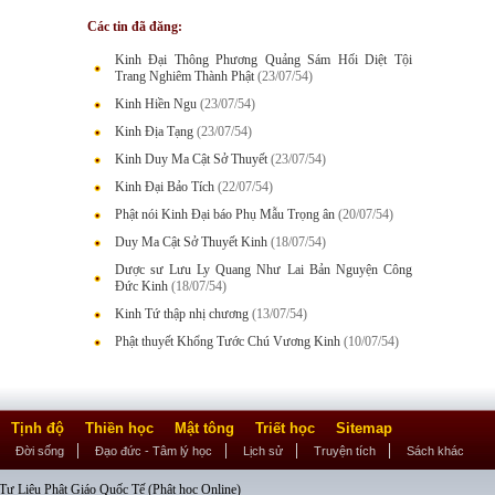
Các tin đã đăng:
Kinh Đại Thông Phương Quảng Sám Hối Diệt Tội
Trang Nghiêm Thành Phật
(23/07/54)
Kinh Hiền Ngu
(23/07/54)
Kinh Địa Tạng
(23/07/54)
Kinh Duy Ma Cật Sở Thuyết
(23/07/54)
Kinh Đại Bảo Tích
(22/07/54)
Phật nói Kinh Đại báo Phụ Mẫu Trọng ân
(20/07/54)
Duy Ma Cật Sở Thuyết Kinh
(18/07/54)
Dược sư Lưu Ly Quang Như Lai Bản Nguyện Công
Đức Kinh
(18/07/54)
Kinh Tứ thập nhị chương
(13/07/54)
Phật thuyết Khổng Tước Chú Vương Kinh
(10/07/54)
Tịnh độ
Thiền học
Mật tông
Triết học
Sitemap
Đời sống
Đạo đức - Tâm lý học
Lịch sử
Truyện tích
Sách khác
ư Liệu Phật Giáo Quốc Tế (Phật học Online)