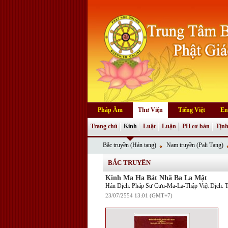
Pháp Âm
Thư Viện
Tiếng Việt
En
Trang chủ
Kinh
Luật
Luận
PH cơ bản
Tịnh
Bắc truyền (Hán tạng)
Nam truyền (Pali Tạng)
BẮC TRUYỀN
Kinh Ma Ha Bát Nhã Ba La Mật
Hán Dịch: Pháp Sư Cưu-Ma-La-Thập Việt Dịch: T
23/07/2554 13:01 (GMT+7)