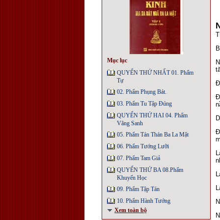
T
B
Mục lục
N
t
QUYỂN THỨ NHẤT 01. Phẩm
Tự
Ð
02. Phẩm Phụng Bát.
Ð
03. Phẩm Tu Tập Đúng
n
QUYỂN THỨ HAI 04. Phẩm
D
Vãng Sanh
Ð
05. Phẩm Tán Thán Ba La Mật
m
06. Phẩm Tướng Lưỡi
L
07. Phẩm Tam Giả
n
QUYỂN THỨ BA 08.Phẩm
L
Khuyến Học
L
09. Phẩm Tập Tán
10. Phẩm Hành Tướng
N
Xem toàn bộ
N