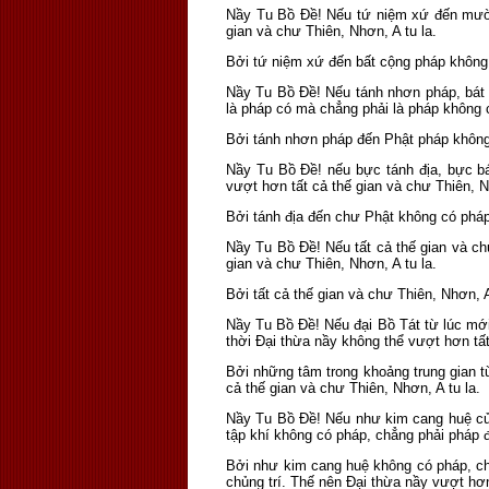
Nầy Tu Bồ Ðề! Nếu tứ niệm xứ đến mười 
gian và chư Thiên, Nhơn, A tu la.
Bởi tứ niệm xứ đến bất cộng pháp không 
Nầy Tu Bồ Ðề! Nếu tánh nhơn pháp, bát
là pháp có mà chẳng phải là pháp không c
Bởi tánh nhơn pháp đến Phật pháp không 
Nầy Tu Bồ Ðề! nếu bực tánh địa, bực b
vượt hơn tất cả thế gian và chư Thiên, N
Bởi tánh địa đến chư Phật không có pháp
Nầy Tu Bồ Ðề! Nếu tất cả thế gian và ch
gian và chư Thiên, Nhơn, A tu la.
Bởi tất cả thế gian và chư Thiên, Nhơn, 
Nầy Tu Bồ Ðề! Nếu đại Bồ Tát từ lúc mới
thời Ðại thừa nầy không thể vượt hơn tất
Bởi những tâm trong khoảng trung gian t
cả thế gian và chư Thiên, Nhơn, A tu la.
Nầy Tu Bồ Ðề! Nếu như kim cang huệ của 
tập khí không có pháp, chẳng phải pháp đ
Bởi như kim cang huệ không có pháp, chẳ
chủng trí. Thế nên Ðại thừa nầy vượt hơn