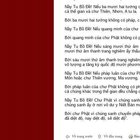
Nầy Tu Bồ Ðề! Nếu ba mươi hai tướng củ
cả thế gian và chư Thiên, Nhơn, A tu la.
Bởi ba mươi hai tướng không có pháp, ch
Nầy Tu Bồ Ðề! Nếu quang minh của chư P
Bởi quang minh của chư Phật không có p
Nầy Tu Bồ Ðề! Nếu sáng mươi thứ âm th
mươi thứ âm thanh trang nghiêm ấy thấ
Bởi sáu mươi thứ âm thanh trang nghiêm
vô lượng a tăng kỳ quốc độ mười phươn
Nầy Tu Bồ Ðề! Nếu pháp luân của chư Ph
Môn hoặc chư Thiên vương, Ma vương, P
Bởi pháp luân của chư Phật không có ph
cả chúng khác trong thế gian đều chẳng
Nầy Tu Bồ Ðề! Chư Phật vì chúng sanh 
chúng sanh ấy ở nơi vô dư y Niết Bàn m
Bởi chư Phật vì chúng sanh chuyển pháp
đã diệt độ, nay diệt độ, sẽ diệt độ”.
Về trang trước
Về đầu trang
Bản 