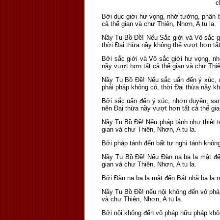
c
Bởi dục giới hư vọng, nhớ tưởng, phân b
cả thế gian và chư Thiên, Nhơn, A tu la.
Nầy Tu Bồ Ðề! Nếu Sắc giới và Vô sắc gi
thời Ðại thừa nầy không thể vượt hơn tất
Bởi sắc giới và Vô sắc giới hư vọng, nh
nầy vượt hơn tất cả thế gian và chư Thiê
Nầy Tu Bồ Ðề! Nếu sắc uẩn đến ý xúc, n
phải pháp không có, thời Ðại thừa nầy kh
Bởi sắc uẩn đến ý xúc, nhơn duyên, san
nên Ðại thừa nầy vượt hơn tất cả thế gia
Nầy Tu Bồ Ðề! Nếu pháp tánh như thiệt tế
gian và chư Thiên, Nhơn, A tu la.
Bởi pháp tánh đến bất tư nghì tánh không
Nầy Tu Bồ Ðề! Nếu Ðàn na ba la mật đến
gian và chư Thiên, Nhơn, A tu la.
Bởi Ðàn na ba la mật đến Bát nhã ba la 
Nầy Tu Bồ Ðề! nếu nội không đến vô pháp
và chư Thiên, Nhơn, A tu la.
Bởi nội không đến vô pháp hữu pháp khôn