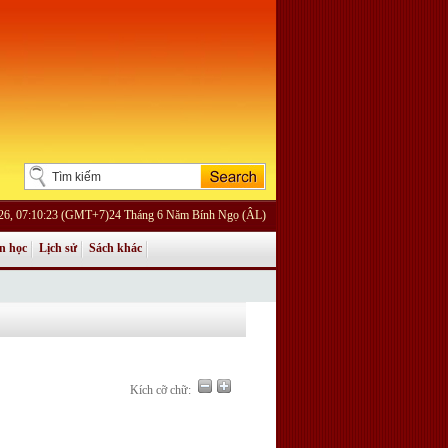
26, 07:10:23 (GMT+7)24 Tháng 6 Năm Bính Ngọ (ÂL)
n học
Lịch sử
Sách khác
Kích cỡ chữ: