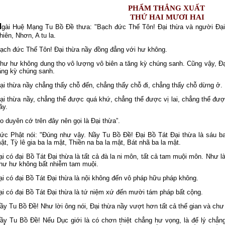
PHẨM THẮNG XUẤT
THỨ HAI MƯƠI HAI
N
gài Huệ Mạng Tu Bồ Ðề thưa: "Bạch đức Thế Tôn! Ðại thừa và người Ðại
hiên, Nhơn, A tu la.
ạch đức Thế Tôn! Ðại thừa nầy đồng đẳng với hư không.
hư hư không dung thọ vô lượng vô biên a tăng kỳ chúng sanh. Cũng vậy, Ðạ
ăng kỳ chúng sanh.
ại thừa nầy chẳng thấy chỗ đến, chẳng thấy chỗ đi, chẳng thấy chỗ dừng ở.
ại thừa nầy, chẳng thể được quá khứ, chẳng thể được vị lai, chẳng thể được
ầy.
o duyên cớ trên đây nên gọi là Ðại thừa”.
ức Phật nói: "Ðúng như vậy. Nầy Tu Bồ Ðề! Ðại Bồ Tát Ðại thừa là sáu ba 
ật, Tỳ lê gia ba la mật, Thiền na ba la mật, Bát nhã ba la mật.
ại có đại Bồ Tát Ðại thừa là tất cả đà la ni môn, tất cả tam muội môn. Như 
hư hư không bất nhiễm tam muội.
ại có đại Bồ Tát Ðại thừa là nội không đến vô pháp hữu pháp không.
ại có đại Bồ Tát Ðại thừa là tứ niệm xứ đến mười tám pháp bất cộng.
ầy Tu Bồ Ðề! Như lời ông nói, Ðại thừa nầy vượt hơn tất cả thế gian và chư 
ầy Tu Bồ Ðề! Nếu Dục giới là có chơn thiệt chẳng hư vọng, là đế lý chẳn