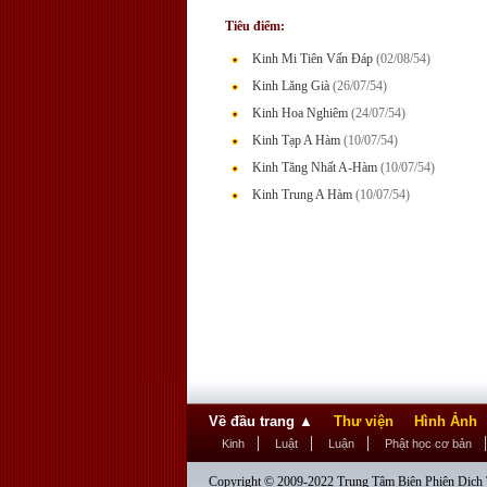
Tiêu điểm:
Kinh Mi Tiên Vấn Đáp
(02/08/54)
Kinh Lăng Già
(26/07/54)
Kinh Hoa Nghiêm
(24/07/54)
Kinh Tạp A Hàm
(10/07/54)
Kinh Tăng Nhất A-Hàm
(10/07/54)
Kinh Trung A Hàm
(10/07/54)
Về đầu trang
▲
Thư viện
Hình Ảnh
Kinh
Luật
Luận
Phật học cơ bản
Copyright © 2009-2022 Trung Tâm Biên Phiên Dịch T