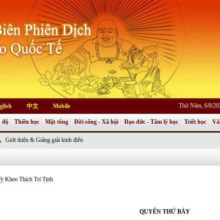
Thứ Năm, 6/8/20
glish
中文
Mobile
 độ
Thiền học
Mật tông
Đời sống - Xã hội
Đạo đức - Tâm lý học
Triết học
Vă
Giới thiệu & Giảng giải kinh điển
ỳ Kheo Thích Trí Tịnh
QUYỂN THỨ BẢY