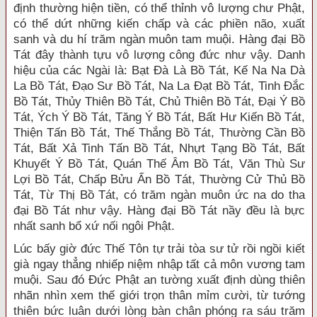
định thường hiện tiền, có thể thỉnh vô lượng chư Phật,
có thể dứt những kiến chấp và các phiền não, xuất
sanh và du hí trăm ngàn muôn tam muội. Hàng đại Bồ
Tát đây thành tựu vô lượng công đức như vậy. Danh
hiệu của các Ngài là: Bạt Đà Là Bồ Tát, Kế Na Na Dà
La Bồ Tát, Đạo Sư Bồ Tát, Na La Đạt Bồ Tát, Tinh Đắc
Bồ Tát, Thủy Thiên Bồ Tát, Chủ Thiên Bồ Tát, Đại Ý Bồ
Tát, Ých Ý Bồ Tát, Tăng Ý Bồ Tát, Bất Hư Kiến Bồ Tát,
Thiện Tấn Bồ Tát, Thế Thắng Bồ Tát, Thường Cần Bồ
Tát, Bất Xả Tinh Tấn Bồ Tát, Nhựt Tạng Bồ Tát, Bất
Khuyết Ý Bồ Tát, Quán Thế Âm Bồ Tát, Văn Thù Sư
Lợi Bồ Tát, Chấp Bửu Ấn Bồ Tát, Thường Cử Thủ Bồ
Tát, Từ Thị Bồ Tát, có trăm ngàn muôn ức na do tha
đại Bồ Tát như vậy. Hàng đại Bồ Tát nầy đều là bực
nhất sanh bổ xứ nối ngôi Phật.
Lúc bấy giờ đức Thế Tôn tự trải tòa sư tử rồi ngồi kiết
già ngay thẳng nhiếp niệm nhập tất cả môn vương tam
muội. Sau đó Đức Phật an tường xuất định dùng thiên
nhãn nhìn xem thế giới trọn thân mỉm cười, từ tướng
thiên bức luân dưới lòng bàn chân phóng ra sáu trăm