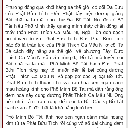
Phương đông qua khỏi hằng sa thế giới có cõi Đa Bửu
của Phật Bửu Tích. Đức Phật đây hiện đương giảng
Bát nhã ba la mật cho chư Đại Bồ Tát. Nơi đó có Bồ
Tát hiệu Phổ Minh thấy quang minh thấy chấn động lại
thấy thân Phật Thích Ca Mâu Ni, Ngài liền đến bạch
hỏi duyên do với Phật Bửu Tích. Đức Phật Bửu Tích
bảo đó là thần lực của Phật Thích Ca Mâu Ni ở cõi Ta
Bà cách đây hằng sa thế giới về phương Tây. Đức
Thích Ca Mâu Ni sắp vì chúng đại Bồ Tát mà tuyên nói
Bát nhã ba la mật. Phổ Minh Bồ Tát bạch Đức Phật
Bửu Tích rằng nay tôi muốn đến lễ bái cúng dường
Phật Thích Ca Mâu Ni và gặp gỡ các vị đại Bồ Tát.
Phật Bửu Tích thuận cho và trao hoa sen ngàn cánh
màu hoàng kinh cho Phổ Minh Bồ Tát mà dặn rằng ông
đem hoa nầy cúng dường Phật Thích Ca Mâu Ni. Ông
nên nhứt tâm trân trọng đến cõi Ta Bà. Các vị Bồ Tát
sanh vào cõi đó thật là khó bằng khó hơn.
Phổ Minh Bồ Tát lãnh hoa sen ngàn cánh màu hoàng
kim từ tạ Phật Bửu Tích rồi cùng vô số đại chúng đem