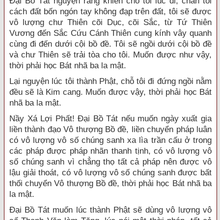
Đại Bồ Tát nguyện rằng khiến cho tôi lúc đi, chân tôi
cách đất bốn ngón tay không đạp trên đất, tôi sẽ được
vô lượng chư Thiên cõi Dục, cõi Sắc, từ Tứ Thiên
Vương đến Sắc Cứu Cánh Thiên cung kính vây quanh
cùng đi đến dưới cội bồ đề. Tôi sẽ ngồi dưới cội bồ đề
và chư Thiên sẽ trải tòa cho tôi. Muốn được như vậy,
thời phải học Bát nhã ba la mật.
Lại nguyện lúc tôi thành Phật, chỗ tôi đi đứng ngồi nằm
đều sẽ là Kim cang. Muốn được vậy, thời phải học Bát
nhã ba la mật.
Nầy Xá Lợi Phất! Đại Bồ Tát nếu muốn ngày xuất gia
liền thành đạo Vô thượng Bồ đề, liền chuyển pháp luân
có vô lượng vô số chúng sanh xa lìa trần cấu ở trong
các pháp được pháp nhãn thanh tịnh, có vô lượng vô
số chúng sanh vì chẳng thọ tất cả pháp nên được vô
lậu giải thoát, có vô lượng vô số chúng sanh được bất
thối chuyển Vô thượng Bồ đề, thời phải học Bát nhã ba
la mật.
Đại Bồ Tát muốn lúc thành Phật sẽ dùng vô lượng vô