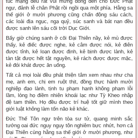
túc mạng đều rất vui mừng đồng đến chỗ Đức Phật
ngự, đảnh lễ chân Phật rồi ngồi qua một phía. Hằng sa
thế giới ở mười phương cũng chấn động sáu cách,
các loài địa ngục, ngạ quỷ, súc sanh và bát nạn đều
được sanh lên sáu cõi trời Dục Giới.
Bấy giờ chúng sanh ở cõi Đại Thiên nầy, kẻ mù được
thấy, kẻ điếc được nghe, kẻ câm được nói, kẻ điên
được tỉnh, kẻ loạn được định, kẻ bịnh được lành, kẻ
tàn tật được hết tật nguyền, kẻ rách được được mặc,
kẻ đói khát được ăn uống.
Tất cả mọi loài đều phát thiện tâm xem nhau như cha
mẹ, anh em, chị em ruột thịt, đồng thực hành mười
nghiệp đạo lành, tịnh tu phạm hạnh không phạm lỗi
lầm, lòng họ điềm nhiên khoái lạc như Tỳ Kheo nhập
đệ tam thiền. Họ đều được trí huệ tốt giữ mình theo
giới luật không làm tổn não kẻ khác.
Đức Thế Tôn ngự trên tòa sư tử, quang minh sắc
tướng oai đức nguy nguy tôn nghiêm bực nhứt, hơn cả
Đại Thiên cùng hằng sa thế giới ở mười phương, như