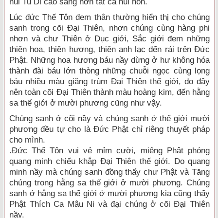
núi Tu Di cao sáng hơn tất cả núi non.
Lúc đức Thế Tôn đem thân thường hiển thị cho chúng
sanh trong cõi Đại Thiên, nhơn chúng cùng hàng phi
nhơn và chư Thiên ở Dục giới, Sắc giới đem những
thiên hoa, thiên hương, thiên anh lạc đến rải trên Đức
Phật. Những hoa hương báu nầy dừng ở hư không hóa
thành đài báu lớn thòng những chuỗi ngọc cùng lọng
báu nhiều màu giăng trùm Đại Thiên thế giới, do đây
nên toàn cõi Đại Thiên thành màu hoàng kim, đến hằng
sa thế giới ở mười phương cũng như vậy.
Chúng sanh ở cõi nầy và chúng sanh ở thế giới mười
phương đều tự cho là Đức Phật chỉ riêng thuyết pháp
cho mình.
.Đức Thế Tôn vui vẻ mỉm cười, miệng Phật phóng
quang minh chiếu khắp Đại Thiên thế giới. Do quang
minh nầy mà chúng sanh đồng thấy chư Phật và Tăng
chúng trong hằng sa thế giới ở mười phương. Chúng
sanh ở hằng sa thế giới ở mười phương kia cũng thấy
Phật Thích Ca Mâu Ni và đại chúng ở cõi Đại Thiên
nầy.