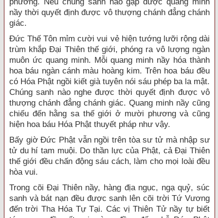
phương. Nếu chúng sanh nào gặp được quang minh
nầy thời quyết định được vô thượng chánh đẳng chánh
giác.
Đức Thế Tôn mỉm cười vui vẻ hiện tướng lưỡi rộng dài
trùm khắp Đại Thiên thế giới, phóng ra vô lượng ngàn
muôn ức quang minh. Mỗi quang minh nầy hóa thành
hoa báu ngàn cánh màu hoàng kim. Trên hoa báu đều
có Hóa Phật ngồi kiết già tuyên nói sáu phép ba la mật.
Chúng sanh nào nghe được thời quyết định được vô
thượng chánh đẳng chánh giác. Quang minh nầy cũng
chiếu đến hằng sa thế giới ở mười phương và cũng
hiện hoa báu Hóa Phật thuyết pháp như vậy.
Bấy giờ Đức Phật vẫn ngồi trên tòa sư tử mà nhập sư
tử du hí tam muội. Do thần lực của Phật, cả Đại Thiên
thế giới đều chấn động sáu cách, làm cho mọi loài đều
hòa vui.
Trong cõi Đại Thiên nầy, hàng địa ngục, ngạ quỷ, súc
sanh và bát nạn đều được sanh lên cõi trời Tứ Vương
đến trời Tha Hóa Tự Tại. Các vị Thiên Tử nầy tự biết