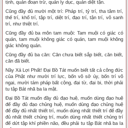
tịnh, quán đoạn trừ, quán ly dục, quán diệt tận.
Cũng đầy đủ mười một trí: Pháp trí, tỷ trí, tha tâm trí,
thế trí, khổ trí, tập trí, diệt trí, đạo trí, tận trí, vô sanh
trí, như thiệt trí.
Cũng đầy đủ ba môn tam muội: Tam muội có giác có
quán, tam muội không giác có quán, tam muội không
giác không quán.
Cũng đầy đủ ba căn: Căn chưa biết sắp biết, căn biết,
căn đã biết.
Nầy Xá Lợi Phất! Đại Bồ Tát muốn biết tất cả công đức
của Phật như mười trí lực, bốn vô sở úy, bốn trí vô
ngại, mười tám pháp bất cộng, đại từ, đại bi, thời phải
tu tập Bát nhã ba la mật.
Đại Bồ Tát muốn đầy đủ đạo huệ, muốn dùng đạo huệ
để đầy đủ đạo chủng huệ, muốn dùng đạo chủng huệ
để đầy đủ nhất thiết trí, muốn dùng nhất thiết trí để đầy
đủ nhất thiết chủng trí, muốn dùng nhất thiết chủng trí
để dứt tập khí phiền não, đều phải tu tập Bát nhã ba la