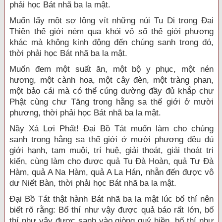
phải học Bát nhã ba la mật.
Muốn lấy một sợ lông vít những núi Tu Di trong Đại
Thiên thế giới ném qua khỏi vô số thế giới phương
khác mà không kinh động đến chúng sanh trong đó,
thời phải học Bát nhã ba la mật.
Muốn đem một suất ăn, một bộ y phục, một nén
hương, một cành hoa, một cây đèn, một tràng phan,
một bảo cái mà có thể cúng dường đầy đủ khắp chư
Phật cùng chư Tăng trong hằng sa thế giới ở mười
phương, thời phải học Bát nhã ba la mật.
Nầy Xá Lợi Phất! Đại Bồ Tát muốn làm cho chúng
sanh trong hằng sa thế giới ở mười phương đều đủ
giới hạnh, tam muội, trí huệ, giải thoát, giải thoát tri
kiến, cùng làm cho được quả Tu Đà Hoàn, quả Tư Đà
Hàm, quả A Na Hàm, quả A La Hán, nhẫn đến được vô
dư Niết Bàn, thời phải học Bát nhã ba la mật.
Đại Bồ Tát thật hành Bát nhã ba la mật lúc bố thí nên
biết rõ rằng: Bố thí như vậy được quả báo rất lớn, bố
thí như vậy được sanh vào giòng quý hiền, bố thí như