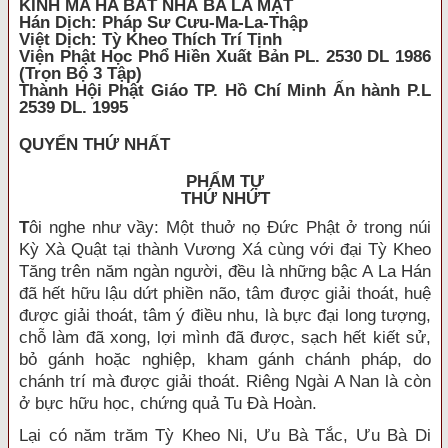
KINH MA HA BÁT NHÃ BA LA MẬT
Hán Dịch: Pháp Sư Cưu-Ma-La-Thập
Việt Dịch: Tỳ Kheo Thích Trí Tịnh
Viện Phật Học Phổ Hiền Xuất Bản PL. 2530 DL 1986
(Trọn Bộ 3 Tập)
Thành Hội Phật Giáo TP. Hồ Chí Minh Ấn hành P.L
2539 DL. 1995
QUYỂN THỨ NHẤT
PHẨM TỰ
THỨ NHỨT
T
ôi nghe như vầy: Một thuở nọ Đức Phật ở trong núi
Kỳ Xà Quật tại thành Vương Xá cùng với đại Tỳ Kheo
Tăng trên năm ngàn người, đều là những bậc A La Hán
đã hết hữu lậu dứt phiền não, tâm được giải thoát, huệ
được giải thoát, tâm ý điều nhu, là bực đại long tượng,
chỗ làm đã xong, lợi mình đã được, sạch hết kiết sử,
bỏ gánh hoặc nghiệp, kham gánh chánh pháp, do
chánh trí mà được giải thoát. Riêng Ngài A Nan là còn
ở bực hữu học, chứng quả Tu Đà Hoàn.
Lại có năm trăm Tỳ Kheo Ni, Ưu Bà Tắc, Ưu Bà Di