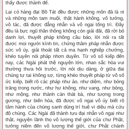
thấy được thánh đế.
Lại có hàng đại Bồ Tát đều được những môn đà là ni
và những môn tam muội, thật hành không, vô tướng,
vô tác, đã được đẳng nhẫn và vô ngại tổng trì. Đây
đều là bực ngũ thần thông không còn giải đãi, đã rời bỏ
danh lợi, thuyết pháp không cầu báo, lời nói ra tất
được mọi người kính tin, chứng thâm pháp nhẫn được
sức vô úy, giải thoát tất cả ma hạnh nghiệp chướng,
khéo tuyên nói pháp nhơn duyên. Từ vô số kiếp đến
nay, các Ngài phát thệ nguyện lớn, nhan sắc hòa vui
thường thưa hỏi trước, lời nói dịu dàng, ở giữa đại
chúng tự tại không sợ, từng khéo thuyết pháp từ vô số
ức kiếp, biết rõ các pháp như ảo, như diệm, như bóng
trăng trong nước, như hư không, như vang, như bóng,
như mộng, như thành càn thát bà, như tượng trong
gương, như biến hóa, đã được vô ngại vô úy biết rõ
tâm hành của chúng sanh dùng trí huệ vi diệu mà cứu
độ chúng. Các Ngài đã thành tựu đại nhẫn vô ngại như
thật, nguyện lãnh thọ vô lượng thế giới của chư Phật,
tưởng niệm đến vô lượng thế giới, chư Phật chánh