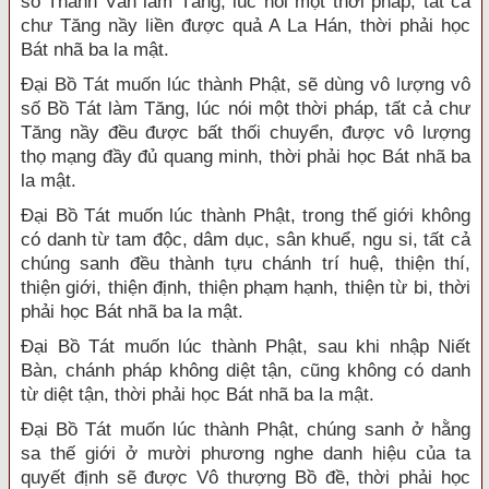
số Thanh Văn làm Tăng, lúc nói một thời pháp, tất cả
chư Tăng nầy liền được quả A La Hán, thời phải học
Bát nhã ba la mật.
Đại Bồ Tát muốn lúc thành Phật, sẽ dùng vô lượng vô
số Bồ Tát làm Tăng, lúc nói một thời pháp, tất cả chư
Tăng nầy đều được bất thối chuyển, được vô lượng
thọ mạng đầy đủ quang minh, thời phải học Bát nhã ba
la mật.
Đại Bồ Tát muốn lúc thành Phật, trong thế giới không
có danh từ tam độc, dâm dục, sân khuể, ngu si, tất cả
chúng sanh đều thành tựu chánh trí huệ, thiện thí,
thiện giới, thiện định, thiện phạm hạnh, thiện từ bi, thời
phải học Bát nhã ba la mật.
Đại Bồ Tát muốn lúc thành Phật, sau khi nhập Niết
Bàn, chánh pháp không diệt tận, cũng không có danh
từ diệt tận, thời phải học Bát nhã ba la mật.
Đại Bồ Tát muốn lúc thành Phật, chúng sanh ở hằng
sa thế giới ở mười phương nghe danh hiệu của ta
quyết định sẽ được Vô thượng Bồ đề, thời phải học