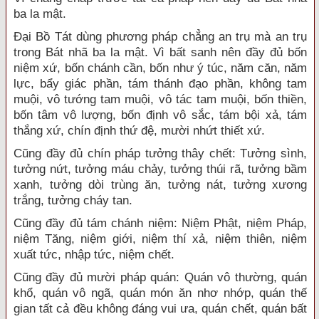
ba la mật.
Đại Bồ Tát dùng phương pháp chẳng an trụ mà an trụ
trong Bát nhã ba la mật. Vì bất sanh nên đầy đủ bốn
niệm xứ, bốn chánh cần, bốn như ý túc, năm căn, năm
lực, bẩy giác phần, tám thánh đạo phần, không tam
muội, vô tướng tam muội, vô tác tam muội, bốn thiền,
bốn tâm vô lượng, bốn định vô sắc, tám bội xả, tám
thắng xứ, chín định thứ đệ, mười nhứt thiết xứ.
Cũng đầy đủ chín pháp tưởng thây chết: Tưởng sình,
tưởng nứt, tưởng máu chảy, tưởng thúi rã, tưởng bầm
xanh, tưởng dòi trùng ăn, tưởng nát, tưởng xương
trắng, tưởng cháy tan.
Cũng đầy đủ tám chánh niệm: Niệm Phật, niệm Pháp,
niệm Tăng, niệm giới, niệm thí xả, niệm thiên, niệm
xuất tức, nhập tức, niệm chết.
Cũng đầy đủ mười pháp quán: Quán vô thường, quán
khổ, quán vô ngã, quán món ăn nhơ nhớp, quán thế
gian tất cả đều không đáng vui ưa, quán chết, quán bất