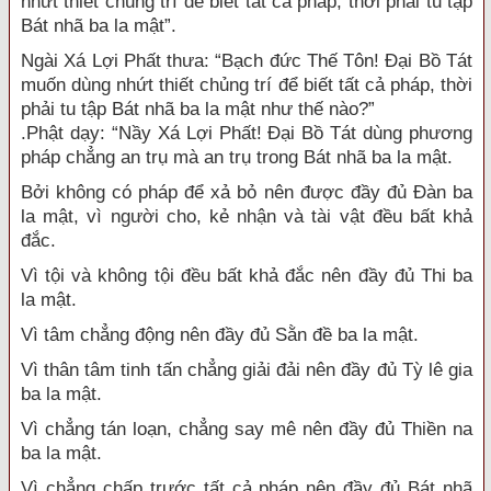
nhứt thiết chủng trí để biết tất cả pháp, thời phải tu tập
Bát nhã ba la mật”.
Ngài Xá Lợi Phất thưa: “Bạch đức Thế Tôn! Đại Bồ Tát
muốn dùng nhứt thiết chủng trí để biết tất cả pháp, thời
phải tu tập Bát nhã ba la mật như thế nào?”
.Phật dạy: “Nầy Xá Lợi Phất! Đại Bồ Tát dùng phương
pháp chẳng an trụ mà an trụ trong Bát nhã ba la mật.
Bởi không có pháp để xả bỏ nên được đầy đủ Đàn ba
la mật, vì người cho, kẻ nhận và tài vật đều bất khả
đắc.
Vì tội và không tội đều bất khả đắc nên đầy đủ Thi ba
la mật.
Vì tâm chẳng động nên đầy đủ Sằn đề ba la mật.
Vì thân tâm tinh tấn chẳng giải đải nên đầy đủ Tỳ lê gia
ba la mật.
Vì chẳng tán loạn, chẳng say mê nên đầy đủ Thiền na
ba la mật.
Vì chẳng chấp trước tất cả pháp nên đầy đủ Bát nhã