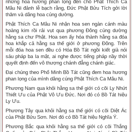
những hoa hương phan lọng đến chỗ Phật Thích Ca
Mâu Ni đảnh lễ bạch rằng, Đức Phật Bửu Tích gởi lời
thăm và dâng hoa cúng dường.
Phật Thích Ca Mâu Ni nhận hoa sen ngàn cánh màu
hoàng kim rồi rải vụt qua phương Đông cúng dường
hằng sa chư Phật. Hoa sen ấy hóa thành hằng sa đóa
hoa khắp cả hằng sa thế giới ở phương Đông. Trên
mỗi đóa hoa sen đều có Hóa Bồ Tát ngồi kiết già nói
sáu pháp ba la mật, ai nghe được tiếng pháp nầy thời
quyết định đến vô thượng chánh đẳng chánh giác.
Đại chúng theo Phổ Minh Bồ Tát cũng đem hoa hương
phan lọng của mình dâng cúng Phật Thích Ca Mâu Ni.
Phương Nam qua khỏi hằng sa thế giới có cõi Ly Nhứt
Thiết Ưu của Phật Vô Ưu Đức. Nơi đó có Bồ Tát hiệu
Ly Ưu.
Phương Tây qua khỏi hằng sa thế giới có cõi Diệt Ác
của Phật Bửu Sơn. Nơi đó có Bồ Tát hiệu Nghĩa Ý.
Phương Bắc qua khỏi hằng sa thế giới có cõi Thắng