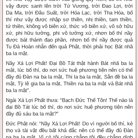
vậy được sanh lên trời Tứ Vương, trời Đao Lợi, trời
Dạ Ma, trời Đâu Suất, trời Hóa Lạc, trời Tha Hóa, bố
thí như vậy được nhập sơ thiền, nhị thiền, tam thiền,
tứ thiền, không vô biên xứ, thức vô biên xứ, vô sở hữu
xứ, phi hữu tưởng, phi vô tưởng xứ, nhơn bố thí nầy
được bát thánh đạo phần, nhơn bố thí nầy được quả
Tu Đà Hoàn nhẫn đến quả Phật, thời phải học Bát nhã
ba la mật.
Nầy Xá Lợi Phất! Đại Bồ Tát thật hành Bát nhã ba la
mật, lúc bố thí, do nơi sức huệ phương tiện nên có thể
đầy đủ Đàn na ba la mật, Thi la ba la mật, Sằn đề ba la
mật, Tỳ lê gia ba la mật, Thiền na ba la mật và Bát nhã
ba la mật”.
Ngài Xá Lợi Phất thưa: “Bạch Đức Thế Tôn! Thế nào là
đại Bồ Tát lúc bố thí, do nơi sức huệ phương tiện nên
đầy đủ sáu ba la mật?”
Đức Phật nói: “Nầy Xá Lợi Phất! Do vì người bố thí, kẻ
thọ và tài vật đều bất khả đắc nên có thể đầy đủ Đàn
na ba la mật. Vì có tội cùng chẳng tội đều chẳng dính