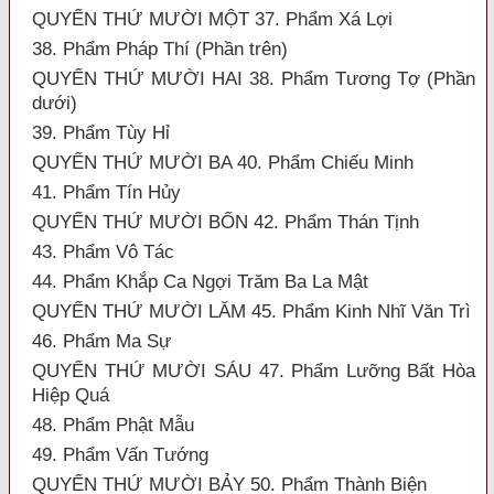
QUYỂN THỨ MƯỜI MỘT 37. Phẩm Xá Lợi
38. Phẩm Pháp Thí (Phần trên)
QUYỂN THỨ MƯỜI HAI 38. Phẩm Tương Tợ (Phần
dưới)
39. Phẩm Tùy Hỉ
QUYỂN THỨ MƯỜI BA 40. Phẩm Chiếu Minh
41. Phẩm Tín Hủy
QUYỂN THỨ MƯỜI BỐN 42. Phẩm Thán Tịnh
43. Phẩm Vô Tác
44. Phẩm Khắp Ca Ngợi Trăm Ba La Mật
QUYỂN THỨ MƯỜI LĂM 45. Phẩm Kinh Nhĩ Văn Trì
46. Phẩm Ma Sự
QUYỂN THỨ MƯỜI SÁU 47. Phẩm Lưỡng Bất Hòa
Hiệp Quá
48. Phẩm Phật Mẫu
49. Phẩm Vấn Tướng
QUYỂN THỨ MƯỜI BẢY 50. Phẩm Thành Biện