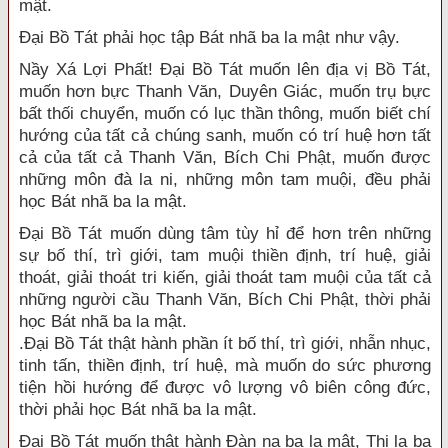
mật.
Đại Bồ Tát phải học tập Bát nhã ba la mật như vậy.
Nầy Xá Lợi Phất! Đại Bồ Tát muốn lên địa vị Bồ Tát,
muốn hơn bực Thanh Văn, Duyên Giác, muốn trụ bực
bất thối chuyển, muốn có lục thần thông, muốn biết chí
hướng của tất cả chúng sanh, muốn có trí huệ hơn tất
cả của tất cả Thanh Văn, Bích Chi Phật, muốn được
những môn đà la ni, những môn tam muội, đều phải
học Bát nhã ba la mật.
Đại Bồ Tát muốn dùng tâm tùy hỉ để hơn trên những
sự bố thí, trì giới, tam muội thiền định, trí huệ, giải
thoát, giải thoát tri kiến, giải thoát tam muội của tất cả
những người cầu Thanh Văn, Bích Chi Phật, thời phải
học Bát nhã ba la mật.
.Đại Bồ Tát thật hành phần ít bố thí, trì giới, nhẫn nhục,
tinh tấn, thiền định, trí huệ, mà muốn do sức phương
tiện hồi hướng để được vô lượng vô biên công đức,
thời phải học Bát nhã ba la mật.
Đại Bồ Tát muốn thật hành Đàn na ba la mật, Thi la ba