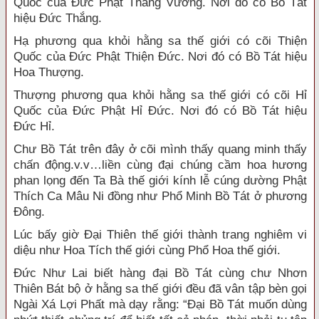
Quốc của Đức Phật Thắng Vương. Nơi đó có Bồ Tát
hiệu Đức Thắng.
Hạ phương qua khỏi hằng sa thế giới có cõi Thiện
Quốc của Đức Phật Thiện Đức. Nơi đó có Bồ Tát hiệu
Hoa Thượng.
Thượng phương qua khỏi hằng sa thế giới có cõi Hỉ
Quốc của Đức Phật Hỉ Đức. Nơi đó có Bồ Tát hiệu
Đức Hỉ.
Chư Bồ Tát trên đây ở cõi mình thấy quang minh thấy
chấn động.v.v…liền cùng đại chúng cầm hoa hương
phan lọng đến Ta Bà thế giới kính lễ cúng dường Phật
Thích Ca Mâu Ni đồng như Phổ Minh Bồ Tát ở phương
Đông.
Lúc bấy giờ Đại Thiên thế giới thành trang nghiêm vi
diệu như Hoa Tích thế giới cùng Phổ Hoa thế giới.
Đức Như Lai biết hàng đại Bồ Tát cùng chư Nhơn
Thiên Bát bộ ở hằng sa thế giới đều đã vân tập bèn gọi
Ngài Xá Lợi Phất mà dạy rằng: “Đại Bồ Tát muốn dùng