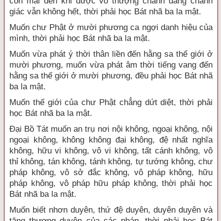
còn mãi đến khi được vô thượng chánh đẳng chánh
giác vẫn không hết, thời phải học Bát nhã ba la mật.
Muốn chư Phật ở mười phương ca ngợi danh hiệu của
mình, thời phải học Bát nhã ba la mật.
Muốn vừa phát ý thời thân liền đến hằng sa thế giới ở
mười phương, muốn vừa phát âm thời tiếng vang đến
hằng sa thế giới ở mười phương, đều phải học Bát nhã
ba la mật.
Muốn thế giới của chư Phật chẳng dứt diệt, thời phải
học Bát nhã ba la mật.
Đại Bồ Tát muốn an trụ nơi nội không, ngoại không, nội
ngoại không, không không đại không, đệ nhất nghĩa
không, hữu vi không, vô vi không, tất cánh không, vô
thỉ không, tán không, tánh không, tự tướng không, chư
pháp không, vô sở đắc không, vô pháp không, hữu
pháp không, vô pháp hữu pháp không, thời phải học
Bát nhã ba la mật.
Muốn biết nhơn duyên, thứ đệ duyên, duyên duyên và
tăng thượng duyên của các pháp, thời phải học Bát