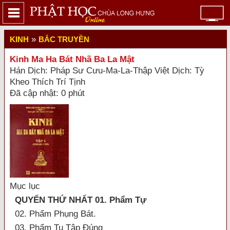
»
KINH
BẮC TRUYỀN
Kinh Ma Ha Bát Nhã Ba La Mật
Hán Dịch: Pháp Sư Cưu-Ma-La-Thập Việt Dịch: Tỳ
Kheo Thích Trí Tịnh
Đã cập nhật: 0 phút
Mục lục
QUYỂN THỨ NHẤT 01. Phẩm Tự
02. Phẩm Phụng Bát.
03. Phẩm Tu Tập Đúng