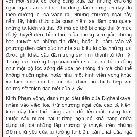
với một sutta có công dụng xua tan những chướng
ngại ngăn cản sự tiếp thu đúng đắn những lời dạy đó
theo đường lối đã vạch ra. Những chướng ngại này
nắm lấy hình thức của quan niệm sai lầm chủ quan-
những tà kiến và thái độ mà có thể bị chấp thủ ở mức
độ lý thuyết dưới hình thức của những kiến giải, những
học thuyết và những tín điều, hoặc bị bám vào về
phương diện cảm xúc như là sự biểu lộ của những lực
được ghi khắc sâu đậm trong sự hình thành từ tâm lý.
Trong mỗi trường hợp quan niệm sai lạc sẽ hành động
như một bộ lọc sóng để xóa bỏ thông tin mà chủ thể
không muốn nghe, hoặc như một kính viễn vọng khúc
xạ làm méo mó tin tức để khiến nó thích hợp với
những sở thích đặc biệt của vị ấy.
Kinh Phạm võng, danh mục đầu tiên của Dīghanikāya,
nhắm vào việc loại trừ chướng ngại của các tà kiến;
kinh này làm thế bằng cách dệt lên một mạng lưới
thuộc sáu mươi hai trường hợp có khả năng chứa
đựng tất cả những lập trường lý thuyết trên những
điểm chủ yếu của tư tưởng tư biện, bản chất của ngã