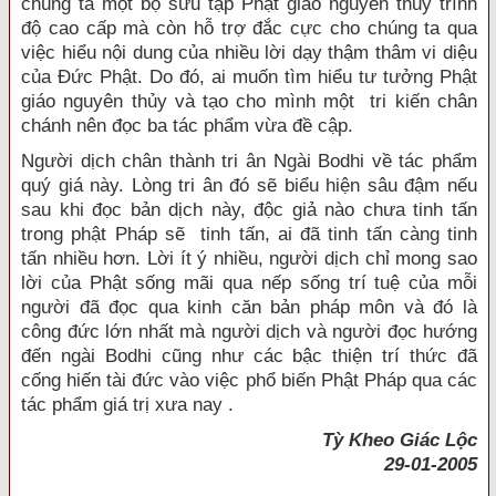
chúng ta một bộ sưu tập Phật giáo nguyên thủy trình
độ cao cấp mà còn hỗ trợ đắc cực cho chúng ta qua
việc hiểu nội dung của nhiều lời dạy thậm thâm vi diệu
của Đức Phật. Do đó, ai muốn tìm hiểu tư tưởng Phật
giáo nguyên thủy và tạo cho mình một tri kiến chân
chánh nên đọc ba tác phẩm vừa đề cập.
Người dịch chân thành tri ân Ngài Bodhi về tác phẩm
quý giá này. Lòng tri ân đó sẽ biểu hiện sâu đậm nếu
sau khi đọc bản dịch này, độc giả nào chưa tinh tấn
trong phật Pháp sẽ tinh tấn, ai đã tinh tấn càng tinh
tấn nhiều hơn. Lời ít ý nhiều, người dịch chỉ mong sao
lời của Phật sống mãi qua nếp sống trí tuệ của mỗi
người đã đọc qua kinh căn bản pháp môn và đó là
công đức lớn nhất mà người dịch và người đọc hướng
đến ngài Bodhi cũng như các bậc thiện trí thức đã
cống hiến tài đức vào việc phổ biến Phật Pháp qua các
tác phẩm giá trị xưa nay .
Tỳ Kheo Giác Lộc
29-01-2005