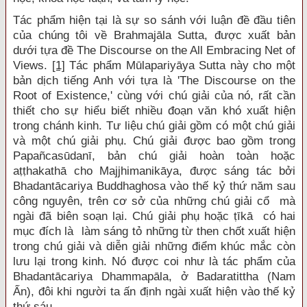
Tác phẩm hiện tại là sự so sánh với luận đề đầu tiên
của chúng tôi về Brahmajāla Sutta, được xuất bản
dưới tựa đề The Discourse on the All Embracing Net of
Views.
[1]
Tác phẩm Mūlapariyāya Sutta này cho một
bản dịch tiếng Anh với tựa là 'The Discourse on the
Root of Existence,' cùng với chú giải của nó, rất cần
thiết cho sự hiểu biết nhiều đoạn văn khó xuất hiện
trong chánh kinh. Tư liệu chú giải gồm có một chú giải
và một chú giải phụ. Chú giải được bao gồm trong
Papañcasūdanī, bản chú giải hoàn toàn hoặc
a
ṭṭ
hakathā cho Majjhimanikāya, được sáng tác bởi
Bhadantācariya Buddhaghosa vào thế kỷ thứ năm sau
công nguyên, trên cơ sở của những chú giải cổ mà
ngài đã biên soạn lại. Chú giải phụ hoặc
ṭ
īkā có hai
mục đích là làm sáng tỏ những từ then chốt xuất hiện
trong chú giải và diễn giải những điểm khúc mắc còn
lưu lại trong kinh. Nó được coi như là tác phẩm của
Bhadantācariya Dhammapāla, ở Badaratittha (Nam
Ấn), đôi khi người ta ấn định ngài xuất hiện vào thế kỷ
thứ sáu.