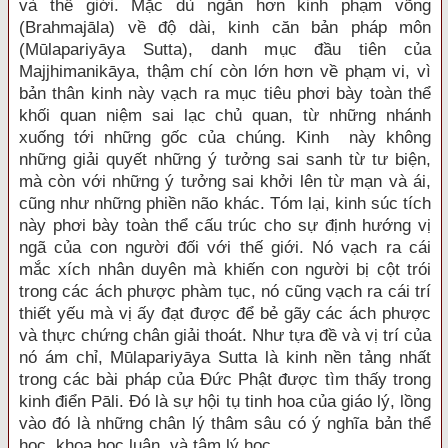
và thế giới. Mặc dù ngắn hơn kinh phạm võng
(Brahmajāla) về độ dài, kinh căn bản pháp môn
(Mūlapariyāya Sutta), danh mục đầu tiên của
Majjhimanikāya, thậm chí còn lớn hơn về phạm vi, vì
bản thân kinh này vạch ra mục tiêu phơi bày toàn thể
khối quan niệm sai lạc chủ quan, từ những nhánh
xuống tới những gốc của chúng. Kinh này không
những giải quyết những ý tưởng sai sanh từ tư biện,
mà còn với những ý tưởng sai khởi lên từ mạn và ái,
cũng như những phiền não khác. Tóm lại, kinh súc tích
này phơi bày toàn thể cấu trúc cho sự định hướng vị
ngã của con người đối với thế giới. Nó vạch ra cái
mắc xích nhân duyên mà khiến con người bị cột trói
trong các ách phược phàm tục, nó cũng vạch ra cái trí
thiết yếu mà vị ấy đạt được để bẻ gãy các ách phược
và thực chứng chân giải thoát. Như tựa đề và vị trí của
nó ám chỉ, Mūlapariyāya Sutta là kinh nền tảng nhất
trong các bài pháp của Đức Phật được tìm thấy trong
kinh điển Pāli. Đó là sự hội tụ tinh hoa của giáo lý, lồng
vào đó là những chân lý thâm sâu có ý nghĩa bản thể
học, khoa học luận, và tâm lý học.