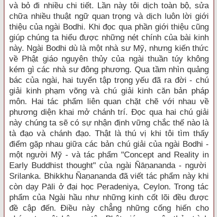
và bỏ đi nhiều chi tiết. Lần này tôi dịch toàn bộ, sửa
chữa nhiều thuật ngữ quan trọng và dịch luôn lời giới
thiệu của ngài Bodhi. Khi đọc qua phần giới thiệu cũng
giúp chúng ta hiểu được những nét chính của bài kinh
này. Ngài Bodhi dù là một nhà sư Mỹ, nhưng kiến thức
về Phật giáo nguyên thủy của ngài thuần túy không
kém gì các nhà sư đông phương. Qua tầm nhìn quảng
bác của ngài, hai tuyển tập trọng yếu đã ra đời - chú
giải kinh phạm võng và chú giải kinh căn bản pháp
môn. Hai tác phẩm liên quan chặt chẽ với nhau về
phương diện khai mở chánh trí. Đọc qua hai chú giải
này chúng ta sẽ có sự nhận định vững chắc thế nào là
tà đạo và chánh đạo. Thật là thú vị khi tôi tìm thấy
điểm gặp nhau giữa các bản chú giải của ngài Bodhi -
một người Mỹ - và tác phẩm "Concept and Reality in
Early Buddhist thought" của ngài Ñā
ṇ
ananda - người
Srilanka. Bhikkhu Ña
ṇ
ananda đã viết tác phẩm này khi
còn dạy Pāli ở đại học Peradeniya, Ceylon. Trong tác
phẩm của Ngài hầu như những kinh cốt lõi đều được
đề cập đến. Điều này chẳng những cống hiến cho