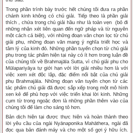
Trong phần trình bày trước hết chúng tôi đưa ra phần
chánh kinh không có chú giải. Tiếp theo là phần giải
thích , chứa trong chú giải hầu như là toàn vẹn (bỏ đi
những nhận xét liên quan đến ngữ pháp và từ nguyên
một cách cá biệt), với những đoạn văn chọn lọc từ chú
giải phụ, những đoạn văn mang ý nghĩa triết học và
tâm lý của kinh đó. Những phần tuyển chọn từ chú giải
phụ trong tác phẩm hiện tại này có ít hơn trong luận đề
của chúng tôi về Brahmajāla Sutta, vì chú giải phụ cho
Mūlapariyāya tự giới hạn với lời giải nhiều hơn là với
việc xem xét độc lập, đặc điểm nổi bật của chú giải
phụ Brahmajāla. Những đoạn văn tuyển chọn từ các
tác phẩm chú giải đã được sắp xếp trong một mô hình
xen kẻ để phù hợp với việc triển khai lời kinh. Những
cụm từ trong ngoặc đơn là những phần thêm vào của
chúng tôi để làm cho sáng tỏ hơn.
Bản dịch hiện tại được thực hiện và hoàn thành theo
lời yêu cầu của ngài Nyānaponika Mahāthera, ngài đã
đọc qua bản đánh máy và cho một số gợi ý hữu ích.