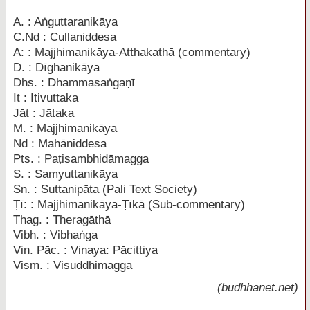
A. : A
ṅ
guttaranikāya
C.Nd : Cullaniddesa
A: : Majjhimanikāya-A
ṭṭ
hakathā (commentary)
D. : Dīghanikāya
Dhs. : Dhammasa
ṅ
ga
ṇ
ī
It : Itivuttaka
Jāt : Jātaka
M. : Majjhimanikāya
Nd : Mahāniddesa
Pts. : Pa
ṭ
isambhidāmagga
S. : Sa
ṃ
yuttanikāya
Sn. : Suttanipāta (Pali Text Society)
Ṭ
ī: : Majjhimanikāya-
Ṭ
īkā (Sub-commentary)
Thag. : Theragāthā
Vibh. : Vibha
ṅ
ga
Vin. Pāc. : Vinaya: Pācittiya
Vism. : Visuddhimagga
(budhhanet.net)