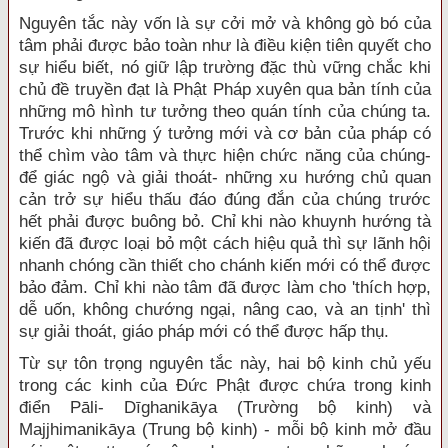
Nguyên tắc này vốn là sự cởi mở và không gò bó của
tâm phải được bảo toàn như là điều kiện tiên quyết cho
sự hiểu biết, nó giữ lập trường đặc thù vững chắc khi
chủ đề truyền đạt là Phật Pháp xuyên qua bản tính của
những mô hình tư tưởng theo quán tính của chúng ta.
Trước khi những ý tưởng mới và cơ bản của pháp có
thể chìm vào tâm và thực hiện chức năng của chúng-
để giác ngộ và giải thoát- những xu hướng chủ quan
cản trở sự hiểu thấu đáo đúng đắn của chúng trước
hết phải được buông bỏ. Chỉ khi nào khuynh hướng tà
kiến đã được loại bỏ một cách hiệu quả thì sự lãnh hội
nhanh chóng cần thiết cho chánh kiến mới có thể được
bảo đảm. Chỉ khi nào tâm đã được làm cho 'thích hợp,
dễ uốn, không chướng ngại, nâng cao, và an tịnh' thì
sự giải thoát, giáo pháp mới có thể được hấp thụ.
Từ sự tôn trọng nguyên tắc này, hai bộ kinh chủ yếu
trong các kinh của Đức Phật được chứa trong kinh
điển Pāli- Dīghanikāya (Trường bộ kinh) và
Majjhimanikāya (Trung bộ kinh) - mỗi bộ kinh mở đầu