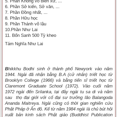
5. Phần Không vô biên xứ, ...
6. Phần Sở kiến, Sở văn, ...
7. Phần Đồng nhất, ...
8. Phần Hữu học
9. Phần Thánh vô lậu
10.Phần Như Lai
11. Bổn Sanh 500 Tỳ kheo
Tám Nghĩa Như Lai
B
hikkhu Bodhi sinh ở thành phố Newyork vào năm
1944. Ngài đã nhận bằng B.A (cử nhân) triết học từ
Brooklyn College (1966) và bằng tiến sĩ triết học từ
Claremont Graduate School (1972). Vào cuối năm
1972 ngài đến Srilanka, tại đây ngài tu sa di và năm
sau thọ đại giới với cố đại sư trưởng lão Balangoda
Ananda Maitreya. Ngài cũng có thời gian nghiên cứu
Phật Pháp ở Ấn độ. Kể từ năm 1984 ngài là chủ bút hội
xuất bản kinh sách Phật giáo (Buddhist Publication