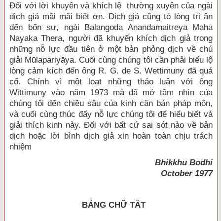
Đối với lời khuyên và khích lệ thường xuyên của ngài
dịch giả mãi mãi biết ơn. Dịch giả cũng tỏ lòng tri ân
đến bổn sư, ngài Balangoda Anandamaitreya Mahā
Nayaka Thera, người đã khuyến khích dịch giả trong
những nỗ lực đầu tiên ở một bản phỏng dịch về chú
giải Mūlapariyāya. Cuối cùng chúng tôi cần phải biểu lộ
lòng cảm kích đến ông R. G. de S. Wettimuny đã quá
cố. Chính vì một loạt những thảo luận với ông
Wittimuny vào năm 1973 mà đã mở tầm nhìn của
chúng tôi đến chiều sâu của kinh căn bản pháp môn,
và cuối cùng thúc đẩy nỗ lực chúng tôi để hiểu biết và
giải thích kinh này. Đối với bất cứ sai sót nào về bản
dịch hoặc lời bình dịch giả xin hoàn toàn chịu trách
nhiệm
Bhikkhu Bodhi
October 1977
BẢNG CHỮ TẮT