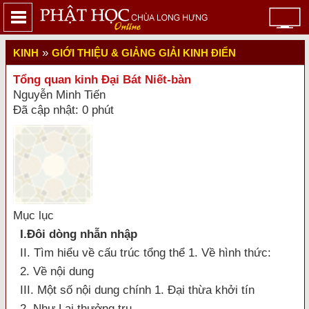
»
KINH
GIỚI THIỆU & GIẢNG GIẢI KINH ĐIỂN
Tổng quan kinh Đại Bát Niết-bàn
Nguyễn Minh Tiến
Đã cập nhật: 0 phút
Mục lục
I.Đôi dòng nhẫn nhập
II. Tìm hiểu về cấu trúc tổng thể 1. Về hình thức:
2. Về nội dung
III. Một số nội dung chính 1. Đại thừa khởi tín
2. Như Lai thưởng trụ