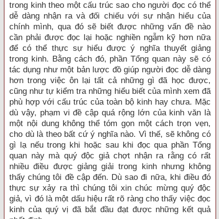
trong kinh theo một cấu trúc sao cho người đọc có thể
dễ dàng nhận ra và đối chiếu với sự nhận hiểu của
chính mình, qua đó sẽ biết được những vấn đề nào
cần phải được đọc lại hoặc nghiền ngẫm kỹ hơn nữa
để có thể thực sự hiểu được ý nghĩa thuyết giảng
trong kinh. Bằng cách đó, phần Tổng quan này sẽ có
tác dụng như một bản lược đồ giúp người đọc dễ dàng
hơn trong việc ôn lại tất cả những gì đã học được,
cũng như tự kiểm tra những hiểu biết của mình xem đã
phù hợp với cấu trúc của toàn bộ kinh hay chưa. Mặc
dù vậy, phạm vi đề cập quá rộng lớn của kinh văn là
một nội dung không thể tóm gọn một cách trọn vẹn,
cho dù là theo bất cứ ý nghĩa nào. Vì thế, sẽ không có
gì lạ nếu trong khi hoặc sau khi đọc qua phần Tổng
quan này mà quý độc giả chợt nhận ra rằng có rất
nhiều điều được giảng giải trong kinh nhưng không
thấy chúng tôi đề cập đến. Dù sao đi nữa, khi điều đó
thực sự xảy ra thì chúng tôi xin chúc mừng quý độc
giả, vì đó là một dấu hiệu rất rõ ràng cho thấy việc đọc
kinh của quý vị đã bắt đầu đạt được những kết quả