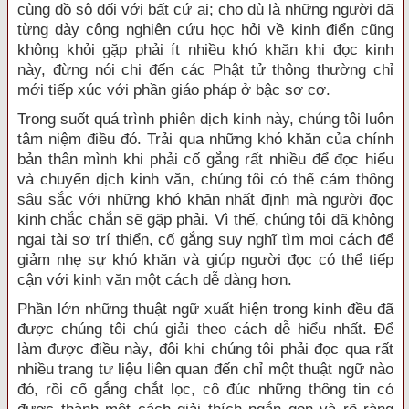
cùng đồ sộ đối với bất cứ ai; cho dù là những người đã
từng dày công nghiên cứu học hỏi về kinh điển cũng
không khỏi gặp phải ít nhiều khó khăn khi đọc kinh
này, đừng nói chi đến các Phật tử thông thường chỉ
mới tiếp xúc với phần giáo pháp ở bậc sơ cơ.
Trong suốt quá trình phiên dịch kinh này, chúng tôi luôn
tâm niệm điều đó. Trải qua những khó khăn của chính
bản thân mình khi phải cố gắng rất nhiều để đọc hiểu
và chuyển dịch kinh văn, chúng tôi có thể cảm thông
sâu sắc với những khó khăn nhất định mà người đọc
kinh chắc chắn sẽ gặp phải. Vì thế, chúng tôi đã không
ngại tài sơ trí thiển, cố gắng suy nghĩ tìm mọi cách để
giảm nhẹ sự khó khăn và giúp người đọc có thể tiếp
cận với kinh văn một cách dễ dàng hơn.
Phần lớn những thuật ngữ xuất hiện trong kinh đều đã
được chúng tôi chú giải theo cách dễ hiểu nhất. Để
làm được điều này, đôi khi chúng tôi phải đọc qua rất
nhiều trang tư liệu liên quan đến chỉ một thuật ngữ nào
đó, rồi cố gắng chắt lọc, cô đúc những thông tin có