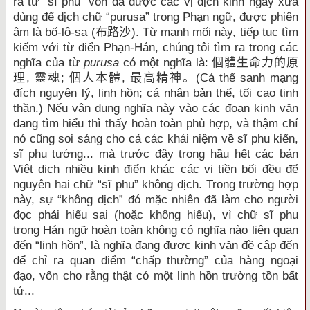
ra từ “sĩ phu” vốn đã được các vị dịch kinh ngày xưa
dùng để dịch chữ “purusa” trong Phạn ngữ, được phiên
âm là bố-lộ-sa (
布路沙
). Từ manh mối này, tiếp tục tìm
kiếm với từ điển Phạn-Hán, chúng tôi tìm ra trong các
nghĩa của từ
purusa
có một nghĩa là:
個體生命力的原
理
,
靈魂
;
個人本體
,
最高精神。
(Cá thể sanh mạng
đích nguyên lý, linh hồn; cá nhân bản thể, tối cao tinh
thần.) Nếu vận dụng nghĩa này vào các đoạn kinh văn
đang tìm hiểu thì thấy hoàn toàn phù hợp, và thậm chí
nó cũng soi sáng cho cả các khái niệm về sĩ phu kiến,
sĩ phu tướng... mà trước đây trong hầu hết các bản
Việt dịch nhiều kinh điển khác các vị tiền bối đều để
nguyên hai chữ “sĩ phu” không dịch. Trong trường hợp
này, sự “không dịch” đó mặc nhiên đã làm cho người
đọc phải hiểu sai (hoặc không hiểu), vì chữ sĩ phu
trong Hán ngữ hoàn toàn không có nghĩa nào liên quan
đến “linh hồn”, là nghĩa đang được kinh văn đề cập đến
để chỉ ra quan điểm “chấp thường” của hàng ngoại
đạo, vốn cho rằng thật có một linh hồn trường tồn bất
tử...