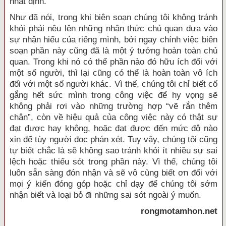
nhất định.
Như đã nói, trong khi biên soạn chúng tôi không tránh
khỏi phải nêu lên những nhận thức chủ quan dựa vào
sự nhận hiểu của riêng mình, bởi ngay chính việc biên
soạn phần này cũng đã là một ý tưởng hoàn toàn chủ
quan. Trong khi nó có thể phần nào đó hữu ích đối với
một số người, thì lại cũng có thể là hoàn toàn vô ích
đối với một số người khác. Vì thế, chúng tôi chỉ biết cố
gắng hết sức mình trong công việc để hy vọng sẽ
không phải rơi vào những trường hợp “vẽ rắn thêm
chân”, còn về hiệu quả của công việc này có thật sự
đạt được hay không, hoặc đạt được đến mức độ nào
xin để tùy người đọc phán xét. Tuy vậy, chúng tôi cũng
tự biết chắc là sẽ không sao tránh khỏi ít nhiều sự sai
lệch hoặc thiếu sót trong phần này. Vì thế, chúng tôi
luôn sẵn sàng đón nhận và sẽ vô cùng biết ơn đối với
mọi ý kiến đóng góp hoặc chỉ dạy để chúng tôi sớm
nhận biết và loại bỏ đi những sai sót ngoài ý muốn.
rongmotamhon.net