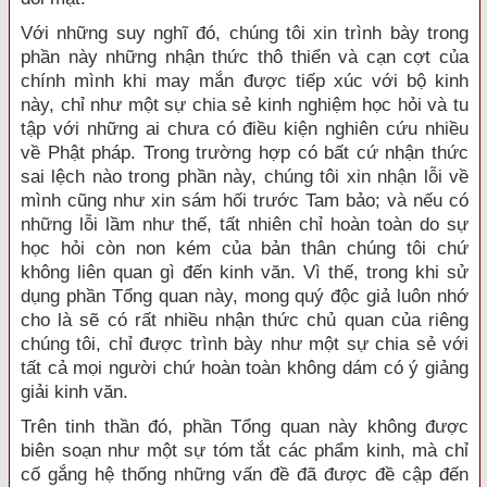
Với những suy nghĩ đó, chúng tôi xin trình bày trong
phần này những nhận thức thô thiển và cạn cợt của
chính mình khi may mắn được tiếp xúc với bộ kinh
này, chỉ như một sự chia sẻ kinh nghiệm học hỏi và tu
tập với những ai chưa có điều kiện nghiên cứu nhiều
về Phật pháp. Trong trường hợp có bất cứ nhận thức
sai lệch nào trong phần này, chúng tôi xin nhận lỗi về
mình cũng như xin sám hối trước Tam bảo; và nếu có
những lỗi lầm như thế, tất nhiên chỉ hoàn toàn do sự
học hỏi còn non kém của bản thân chúng tôi chứ
không liên quan gì đến kinh văn. Vì thế, trong khi sử
dụng phần Tổng quan này, mong quý độc giả luôn nhớ
cho là sẽ có rất nhiều nhận thức chủ quan của riêng
chúng tôi, chỉ được trình bày như một sự chia sẻ với
tất cả mọi người chứ hoàn toàn không dám có ý giảng
giải kinh văn.
Trên tinh thần đó, phần Tổng quan này không được
biên soạn như một sự tóm tắt các phẩm kinh, mà chỉ
cố gắng hệ thống những vấn đề đã được đề cập đến