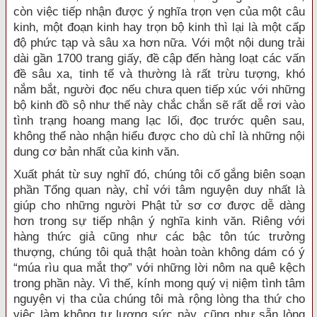
còn việc tiếp nhận được ý nghĩa trọn vẹn của một câu
kinh, một đoạn kinh hay trọn bộ kinh thì lại là một cấp
độ phức tạp và sâu xa hơn nữa. Với một nội dung trải
dài gần 1700 trang giấy, đề cập đến hàng loạt các vấn
đề sâu xa, tinh tế và thường là rất trừu tượng, khó
nắm bắt, người đọc nếu chưa quen tiếp xúc với những
bộ kinh đồ sộ như thế này chắc chắn sẽ rất dễ rơi vào
tình trạng hoang mang lạc lối, đọc trước quên sau,
không thể nào nhận hiểu được cho dù chỉ là những nội
dung cơ bản nhất của kinh văn.
Xuất phát từ suy nghĩ đó, chúng tôi cố gắng biên soạn
phần Tổng quan này, chỉ với tâm nguyện duy nhất là
giúp cho những người Phật tử sơ cơ được dễ dàng
hơn trong sự tiếp nhận ý nghĩa kinh văn. Riêng với
hàng thức giả cũng như các bậc tôn túc trưởng
thượng, chúng tôi quả thật hoàn toàn không dám có ý
“múa rìu qua mắt thợ” với những lời nôm na quê kệch
trong phần này. Vì thế, kính mong quý vị niệm tình tâm
nguyện vị tha của chúng tôi mà rộng lòng tha thứ cho
việc làm không tự lượng sức này, cũng như sẵn lòng