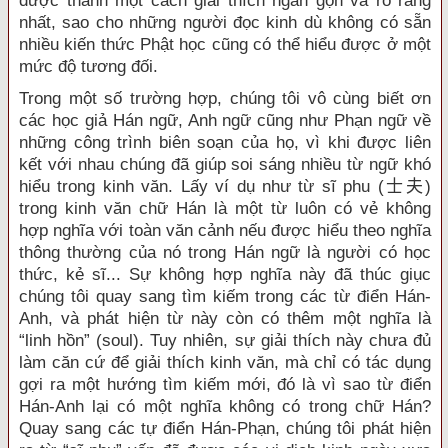
được thành một cách giải thích ngắn gọn và rõ ràng
nhất, sao cho những người đọc kinh dù không có sẵn
nhiều kiến thức Phật học cũng có thể hiểu được ở một
mức độ tương đối.
Trong một số trường hợp, chúng tôi vô cùng biết ơn
các học giả Hán ngữ, Anh ngữ cũng như Phạn ngữ về
những công trình biên soạn của họ, vì khi được liên
kết với nhau chúng đã giúp soi sáng nhiều từ ngữ khó
hiểu trong kinh văn. Lấy ví dụ như từ sĩ phu (
士夫
)
trong kinh văn chữ Hán là một từ luôn có vẻ không
hợp nghĩa với toàn văn cảnh nếu được hiểu theo nghĩa
thông thường của nó trong Hán ngữ là người có học
thức, kẻ sĩ... Sự không hợp nghĩa này đã thúc giục
chúng tôi quay sang tìm kiếm trong các từ điển Hán-
Anh, và phát hiện từ này còn có thêm một nghĩa là
“linh hồn” (soul). Tuy nhiên, sự giải thích này chưa đủ
làm căn cứ để giải thích kinh văn, mà chỉ có tác dụng
gợi ra một hướng tìm kiếm mới, đó là vì sao từ điển
Hán-Anh lại có một nghĩa không có trong chữ Hán?
Quay sang các tự điển Hán-Phạn, chúng tôi phát hiện