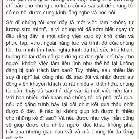
chỉ bảo cho những chỗ kém cỏi và sai sót để chúng tôi
có cơ hội được cung kính lắng nghe và học hỏi.
Sở dĩ chúng tôi xem đây là một việc làm “không tự
lượng sức mình”, là vì chúng tôi đã sớm biết ngay từ
đầu rằng đây là một công việc cực kỳ khó khăn và
phức tạp, vượt ngoài năng lực và trình độ của chúng
tôi. Tự mình tìm hiểu nghĩa kinh đã hết sức khó khăn,
huống hồ lại dám cả gan đứng ra dẫn giải, chỉ bày cho
người khác? Việc làm liều lĩnh như thế há lại không
đáng bị quở trách lắm sao? Tuy nhiên, sau nhiều lần
suy đi nghĩ lại, cũng như đã trao đổi và nhận được sự
động viên khuyến khích từ rất nhiều vị thân hữu, chúng
tôi cảm thấy dù sao thì đây vẫn là một việc nên làm.
Với bao nhiêu khó khăn mà chúng tôi đã phải trải qua,
nếu cố gắng trình bày lại đôi chút kết quả thâu nhặt
được ở đây, lẽ nào lại không giúp ích được ít nhiều
cho những kẻ đi sau? Và nếu được như vậy, hẳn cũng
sẽ giúp được cho nhiều người đọc khác không phải
trải qua những gian nan vất vả mà chúng tôi đã từng
đối mặt.