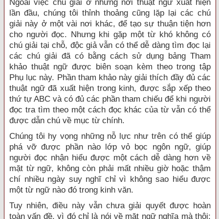
Ngoài việc chú giải ở những nơi thuật ngữ xuất hiện
lần đầu, chúng tôi thỉnh thoảng cũng lặp lại các chú
giải này ở một vài nơi khác, để tạo sự thuận tiện hơn
cho người đọc. Nhưng khi gặp một từ khó không có
chú giải tại chỗ, độc giả vẫn có thể dễ dàng tìm đọc lại
các chú giải đã có bằng cách sử dụng bảng Tham
khảo thuật ngữ được biên soạn kèm theo trong tập
Phụ lục này. Phần tham khảo này giải thích đầy đủ các
thuật ngữ đã xuất hiện trong kinh, được sắp xếp theo
thứ tự ABC và có đủ các phần tham chiếu để khi người
đọc tra tìm theo một cách đọc khác của từ vẫn có thể
được dẫn chú về mục từ chính.
Chúng tôi hy vọng những nỗ lực như trên có thể giúp
phá vỡ được phần nào lớp vỏ bọc ngôn ngữ, giúp
người đọc nhận hiểu được một cách dễ dàng hơn về
mặt từ ngữ, không còn phải mất nhiều giờ hoặc thậm
chí nhiều ngày suy nghĩ chỉ vì không sao hiểu được
một từ ngữ nào đó trong kinh văn.
Tuy nhiên, điều này vẫn chưa giải quyết được hoàn
toàn vấn đề, vì đó chỉ là nói về mặt ngữ nghĩa mà thôi;