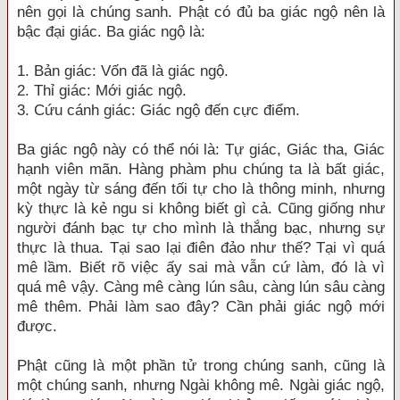
nên gọi là chúng sanh. Phật có đủ ba giác ngộ nên là
bậc đại giác. Ba giác ngộ là:
1. Bản giác: Vốn đã là giác ngộ.
2. Thỉ giác: Mới giác ngộ.
3. Cứu cánh giác: Giác ngộ đến cực điểm.
Ba giác ngộ này có thể nói là: Tự giác, Giác tha, Giác
hạnh viên mãn. Hàng phàm phu chúng ta là bất giác,
một ngày từ sáng đến tối tự cho là thông minh, nhưng
kỳ thực là kẻ ngu si không biết gì cả. Cũng giống như
người đánh bạc tự cho mình là thắng bạc, nhưng sự
thực là thua. Tại sao lại điên đảo như thế? Tại vì quá
mê lầm. Biết rõ việc ấy sai mà vẫn cứ làm, đó là vì
quá mê vậy. Càng mê càng lún sâu, càng lún sâu càng
mê thêm. Phải làm sao đây? Cần phải giác ngộ mới
được.
Phật cũng là một phần tử trong chúng sanh, cũng là
một chúng sanh, nhưng Ngài không mê. Ngài giác ngộ,