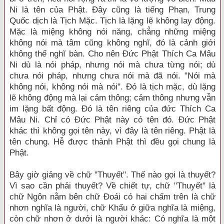
Ni là tên của Phật. Đây cũng là tiếng Phạn, Trung
Quốc dịch là Tịch Mặc. Tịch là lặng lẽ không lay động.
Mặc là miệng không nói năng, chẳng những miệng
không nói mà tâm cũng không nghĩ, đó là cảnh giới
không thể nghĩ bàn. Cho nên Đức Phật Thích Ca Mâu
Ni dù là nói pháp, nhưng nói mà chưa từng nói; dù
chưa nói pháp, nhưng chưa nói mà đã nói. "Nói mà
không nói, không nói mà nói". Đó là tịch mặc, dù lặng
lẽ không động mà lại cảm thông; cảm thông nhưng vẫn
im lặng bất động. Đó là tên riêng của đức Thích Ca
Mâu Ni. Chỉ có Đức Phật này có tên đó. Đức Phật
khác thì không gọi tên này, vì đây là tên riêng. Phật là
tên chung. Hễ được thành Phật thì đều gọi chung là
Phật.
Bây giờ giảng về chữ "Thuyết". Thế nào gọi là thuyết?
Vì sao cần phải thuyết? Về chiết tự, chữ "Thuyết" là
chữ Ngôn nằm bên chữ Đoái có hai chấm trên là chữ
nhơn nghĩa là người, chữ Khẩu ở giữa nghĩa là miệng,
còn chữ nhơn ở dưới là người khác: Có nghĩa là một