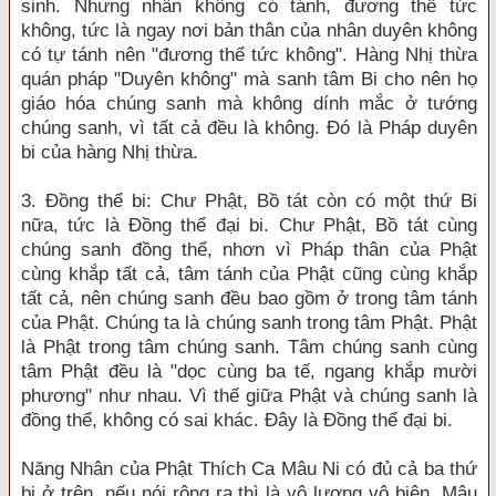
sinh. Nhưng nhân không có tánh, đương thể tức
không, tức là ngay nơi bản thân của nhân duyên không
có tự tánh nên "đương thể tức không". Hàng Nhị thừa
quán pháp "Duyên không" mà sanh tâm Bi cho nên họ
giáo hóa chúng sanh mà không dính mắc ở tướng
chúng sanh, vì tất cả đều là không. Đó là Pháp duyên
bi của hàng Nhị thừa.
3. Đồng thể bi: Chư Phật, Bồ tát còn có một thứ Bi
nữa, tức là Đồng thể đại bi. Chư Phật, Bồ tát cùng
chúng sanh đồng thể, nhơn vì Pháp thân của Phật
cùng khắp tất cả, tâm tánh của Phật cũng cùng khắp
tất cả, nên chúng sanh đều bao gồm ở trong tâm tánh
của Phật. Chúng ta là chúng sanh trong tâm Phật. Phật
là Phật trong tâm chúng sanh. Tâm chúng sanh cùng
tâm Phật đều là "dọc cùng ba tế, ngang khắp mười
phương" như nhau. Vì thế giữa Phật và chúng sanh là
đồng thể, không có sai khác. Đây là Đồng thể đại bi.
Năng Nhân của Phật Thích Ca Mâu Ni có đủ cả ba thứ
bi ở trên, nếu nói rộng ra thì là vô lượng vô biên. Mâu