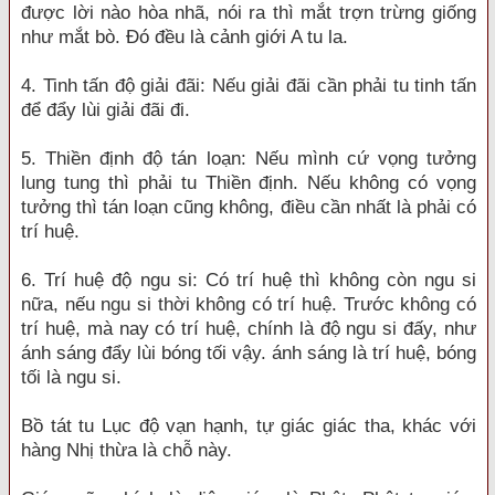
được lời nào hòa nhã, nói ra thì mắt trợn trừng giống
như mắt bò. Đó đều là cảnh giới A tu la.
4. Tinh tấn độ giải đãi: Nếu giải đãi cần phải tu tinh tấn
để đẩy lùi giải đãi đi.
5. Thiền định độ tán loạn: Nếu mình cứ vọng tưởng
lung tung thì phải tu Thiền định. Nếu không có vọng
tưởng thì tán loạn cũng không, điều cần nhất là phải có
trí huệ.
6. Trí huệ độ ngu si: Có trí huệ thì không còn ngu si
nữa, nếu ngu si thời không có trí huệ. Trước không có
trí huệ, mà nay có trí huệ, chính là độ ngu si đấy, như
ánh sáng đẩy lùi bóng tối vậy. ánh sáng là trí huệ, bóng
tối là ngu si.
Bồ tát tu Lục độ vạn hạnh, tự giác giác tha, khác với
hàng Nhị thừa là chỗ này.