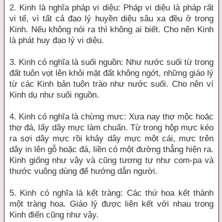
2. Kinh là nghĩa pháp vi diệu: Pháp vi diệu là pháp rất
vi tế, vì tất cả đạo lý huyền diệu sâu xa đều ở trong
Kinh. Nếu không nói ra thì không ai biết. Cho nên Kinh
là phát huy đạo lý vi diệu.
3. Kinh có nghĩa là suối nguồn: Như nước suối từ trong
đất tuôn vọt lên khỏi mặt đất không ngớt, những giáo lý
từ các Kinh bản tuôn trào như nước suối. Cho nên ví
Kinh dụ như suối nguồn.
4. Kinh có nghĩa là chừng mực: Xưa nay thợ mộc hoặc
thợ đá, lấy dây mực làm chuẩn. Từ trong hộp mực kéo
ra sợi dây mực rồi khảy dây mực một cái, mực trên
dây in lên gỗ hoặc đá, liền có một đường thẳng hiện ra.
Kinh giống như vậy và cũng tương tự như com-pa và
thước vuông dùng để hướng dẫn người.
5. Kinh có nghĩa là kết tràng: Các thứ hoa kết thành
một tràng hoa. Giáo lý được liên kết với nhau trong
Kinh điển cũng như vậy.