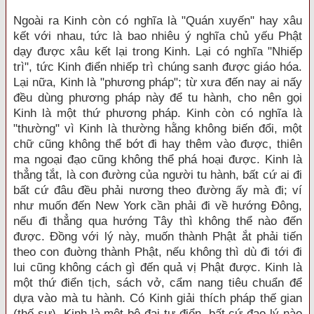
Ngoài ra Kinh còn có nghĩa là "Quán xuyến" hay xâu
kết với nhau, tức là bao nhiêu ý nghĩa chủ yếu Phật
dạy được xâu kết lại trong Kinh. Lại có nghĩa "Nhiếp
trì", tức Kinh điển nhiếp trì chúng sanh được giáo hóa.
Lại nữa, Kinh là "phương pháp"; từ xưa đến nay ai nấy
đều dùng phương pháp này để tu hành, cho nên gọi
Kinh là một thứ phương pháp. Kinh còn có nghĩa là
"thường" vì Kinh là thường hằng không biến đổi, một
chữ cũng không thể bớt đi hay thêm vào được, thiên
ma ngoại đạo cũng không thể phá hoại được. Kinh là
thẳng tắt, là con đường của người tu hành, bất cứ ai đi
bất cứ đâu đều phải nương theo đường ấy mà đi; ví
như muốn đến New York cần phải đi về hướng Đông,
nếu đi thẳng qua hướng Tây thì không thể nào đến
được. Đồng với lý này, muốn thành Phật ắt phải tiến
theo con đuờng thành Phật, nếu không thì dù đi tới đi
lui cũng không cách gì đến quả vị Phật được. Kinh là
một thứ điển tịch, sách vở, cẩm nang tiêu chuẩn để
dựa vào mà tu hành. Có Kinh giải thích pháp thế gian
(thế sự). Kinh là một bộ đại tự điển, bất cứ đạo lý nào