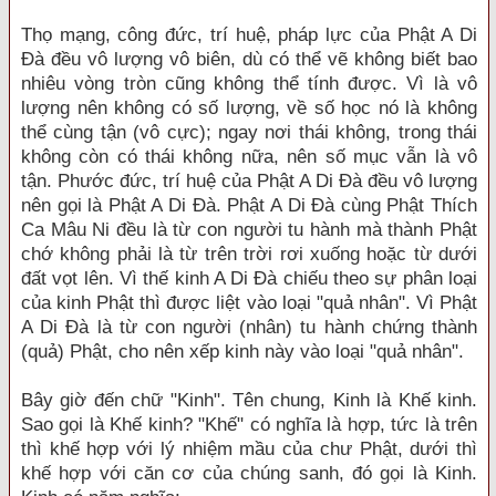
Thọ mạng, công đức, trí huệ, pháp lực của Phật A Di
Đà đều vô lượng vô biên, dù có thể vẽ không biết bao
nhiêu vòng tròn cũng không thể tính được. Vì là vô
lượng nên không có số lượng, về số học nó là không
thể cùng tận (vô cực); ngay nơi thái không, trong thái
không còn có thái không nữa, nên số mục vẫn là vô
tận. Phước đức, trí huệ của Phật A Di Đà đều vô lượng
nên gọi là Phật A Di Đà. Phật A Di Đà cùng Phật Thích
Ca Mâu Ni đều là từ con người tu hành mà thành Phật
chớ không phải là từ trên trời rơi xuống hoặc từ dưới
đất vọt lên. Vì thế kinh A Di Đà chiếu theo sự phân loại
của kinh Phật thì được liệt vào loại "quả nhân". Vì Phật
A Di Đà là từ con người (nhân) tu hành chứng thành
(quả) Phật, cho nên xếp kinh này vào loại "quả nhân".
Bây giờ đến chữ "Kinh". Tên chung, Kinh là Khế kinh.
Sao gọi là Khế kinh? "Khế" có nghĩa là hợp, tức là trên
thì khế hợp với lý nhiệm mầu của chư Phật, dưới thì
khế hợp với căn cơ của chúng sanh, đó gọi là Kinh.