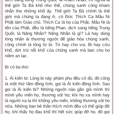
thế giới Ta Bà khổ như thế, chúng sanh cũng kham
nhẫn thọ những khổ ấy. Thế giới Ta Bà chính là thế
giới mà chúng ta đang ở, có Đức Thích Ca Mâu Ni
Phật làm Giáo chủ. Thích Ca là họ của Phật, Mâu Ni là
tên của Phật, đều là tiếng Phạn, dịch sang tiếng Trung
Quốc là Năng Nhân? Năng Nhân là gì? Là hay dùng
lòng nhân ái thương người để giáo hóa chúng sanh,
cũng chính là lòng từ bi. Từ hay cho vui, Bi hay cứu
khổ, dứt trừ nỗi khổ của chúng sanh mà ban cho họ
niềm an lạc.
Bi có ba thứ:
1. Ái kiến bi: Lòng bi này phàm phu đều có đủ, đó cũng
là một thứ tâm đồng tình, gọi là Ái kiến đồng tình. Sao
gọi là Ái kiến bi? Những người nào gần gũi mình thì
mình yêu mến họ, thương xót họ; khi họ xa mình hay
là người xa lạ thì không yêu mến, không thương xót họ
nữa. Những bạn bè thân thích mình đều có thể giúp đỡ
họ, khi thấy họ đau khổ thì hết sức giúp đỡ họ, đó gọi