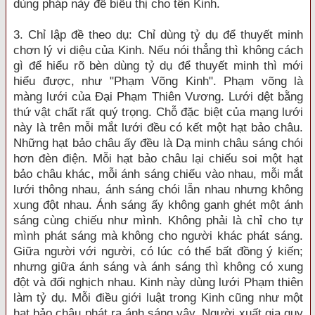
dùng pháp này để biểu thị cho tên Kinh.
3. Chỉ lập đề theo dụ: Chỉ dùng tỷ dụ để thuyết minh
chơn lý vi diệu của Kinh. Nếu nói thẳng thì không cách
gì để hiểu rõ bèn dùng tỷ dụ để thuyết minh thì mới
hiểu được, như "Phạm Võng Kinh". Phạm võng là
màng lưới của Đại Phạm Thiên Vương. Lưới dệt bằng
thứ vật chất rất quý trọng. Chỗ đặc biệt của mạng lưới
này là trên mỗi mắt lưới đều có kết một hạt bảo châu.
Những hạt bảo châu ấy đều là Dạ minh châu sáng chói
hơn đèn điện. Mỗi hạt bảo châu lại chiếu soi một hạt
bảo châu khác, mỗi ánh sáng chiếu vào nhau, mỗi mắt
lưới thông nhau, ánh sáng chói lẫn nhau nhưng không
xung đột nhau. Ánh sáng ấy không ganh ghét một ánh
sáng cùng chiếu như mình. Không phải là chỉ cho tự
mình phát sáng mà không cho người khác phát sáng.
Giữa người với người, có lúc có thể bất đồng ý kiến;
nhưng giữa ánh sáng và ánh sáng thì không có xung
đột và đối nghịch nhau. Kinh này dùng lưới Phạm thiên
làm tỷ dụ. Mỗi điều giới luật trong Kinh cũng như một
hạt bảo châu phát ra ánh sáng vậy. Người xuất gia quy