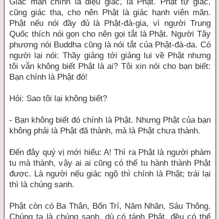
Giác mãn chính là diệu giác, là Phật. Phật tự giác,
cũng giác tha, cho nên Phật là giác hạnh viên mãn.
Phật nếu nói đầy đủ là Phật-đà-gia, vì người Trung
Quốc thích nói gọn cho nên gọi tắt là Phật. Người Tây
phương nói Buddha cũng là nói tắt của Phật-đà-da. Có
người lại nói: Thầy giảng tới giảng lui về Phật nhưng
tôi vẫn không biết Phật là ai? Tôi xin nói cho bạn biết:
Bạn chính là Phật đó!
Hỏi: Sao tôi lại không biết?
- Bạn không biết đó chính là Phật. Nhưng Phật của bạn
không phải là Phật đã thành, mà là Phật chưa thành.
Đến đây quý vị mới hiểu: A! Thì ra Phật là người phàm
tu mà thành, vậy ai ai cũng có thể tu hành thành Phật
được. Là người nếu giác ngộ thì chính là Phật; trái lại
thì là chúng sanh.
Phật còn có Ba Thân, Bốn Trí, Năm Nhãn, Sáu Thông.
Chúng ta là chúng sanh, dù có tánh Phật, đều có thể