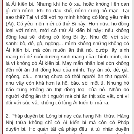
là Ái kiến bi. Nhưng khi họ ở xa, hoặc không liên can
gì đến mình, khi họ đau khổ, mình cũng bỏ mặc. Tại
sao thế? Tại vì đối với họ mình không có lòng yêu mến
(Ái). Có yêu mến mới có thứ Bi này. Hơn nữa, họ đồng
loại với mình, mới có thứ Ái kiến bi này; nếu không
đồng loại sẽ không có lòng Bi ấy. Như đối với súc
sanh: bò, dê, gà, ngỗng... mình không những không có
Ái kiến bi, mà còn muốn ăn thịt nó, cướp lấy sinh
mạng nó để nuôi dưỡng sinh mạng của chính mình, đó
là vì không có Ái kiến bi. May mắn nhân loại còn không
đến nỗi ăn thịt đồng loại của mình. Tuy ăn bò, dê, gà,
ngỗng, cá... nhưng chưa có thói người ăn thịt người,
như vậy còn khá hơn là hổ, báo, sói một tí. Nhưng hổ
báo cũng không ăn thịt đồng loại của nó. Nhân đó
người không ăn thịt người mà chỉ ăn thịt súc vật, chỉ vì
đối với súc vật không có lòng Ái kiến bi mà ra.
2. Pháp duyên bi: Lòng bi này của hàng Nhị thừa. Hàng
Nhị thừa không chỉ có Ái kiến bi mà còn có Pháp
duyên bi. Họ quán tất cả pháp đều là từ nhân duyên