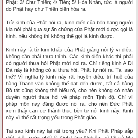
Phật; 3/ Chư Thiên; 4/ Tiên; 5/ Hóa Nhân, tức là người
do Phật hay chư Thiên biến hóa ra.
Trừ kinh của Phật nói ra, kinh điển của bốn hạng người
kia nói phải qua sự ấn chứng của Phật mới được gọi là
kinh, nếu không thì không thể gọi là kinh được.
Kinh này là từ kim khẩu của Phật giảng nói lý vi diệu,
không cần phải thưa thỉnh. Các kinh điển khác thì phải
có người thưa hỏi Phật mới nói ra. Chỉ riêng kinh A Di
Đà này là không có ai thưa hỏi, Phật tự nói ra. Tại sao
thế? Vì nghĩa lý kinh này rất huyền diệu, trí huệ của
hàng Thanh văn không thể đạt đến được, tất cả hàng
Bồ tát cũng không thể hiểu rõ, cho nên không có nhân
duyên người thưa hỏi về pháp môn Tịnh độ. Chỉ vì
pháp môn này đáng được nói ra, cho nên Đức Phật
xem thấy căn cơ thành thục bèn tự nói kinh này. Kinh
này vì thế rất trọng yếu trong Phật giáo.
Tại sao kinh này lại rất trọng yếu? Khi Phật Pháp sắp
diệt, diệt trước nhất là Kinh Lăng Nghiêm, vì tất cả Ma