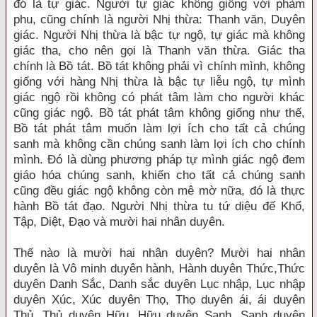
đó là tự giác. Người tự giác không giống với phàm
phu, cũng chính là người Nhị thừa: Thanh văn, Duyên
giác. Người Nhị thừa là bậc tự ngộ, tự giác mà không
giác tha, cho nên gọi là Thanh văn thừa. Giác tha
chính là Bồ tát. Bồ tát không phải vì chính mình, không
giống với hàng Nhị thừa là bậc tự liễu ngộ, tự mình
giác ngộ rồi không có phát tâm làm cho người khác
cũng giác ngộ. Bồ tát phát tâm không giống như thế,
Bồ tát phát tâm muốn làm lợi ích cho tất cả chúng
sanh mà không cần chúng sanh làm lợi ích cho chính
mình. Đó là dùng phương pháp tự mình giác ngộ đem
giáo hóa chúng sanh, khiến cho tất cả chúng sanh
cũng đều giác ngộ không còn mê mờ nữa, đó là thực
hành Bồ tát đạo. Người Nhị thừa tu tứ diệu đế Khổ,
Tập, Diệt, Đạo và mười hai nhân duyên.
Thế nào là mười hai nhân duyên? Mười hai nhân
duyên là Vô minh duyên hành, Hành duyên Thức,Thức
duyên Danh Sắc, Danh sắc duyên Lục nhập, Lục nhập
duyên Xúc, Xúc duyên Thọ, Thọ duyên ái, ái duyên
Thủ, Thủ duyên Hữu, Hữu duyên Sanh, Sanh duyên