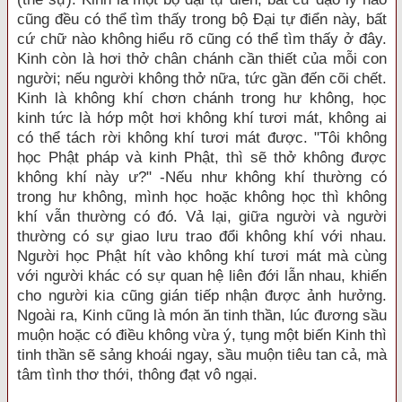
cũng đều có thể tìm thấy trong bộ Đại tự điển này, bất
cứ chữ nào không hiểu rõ cũng có thể tìm thấy ở đây.
Kinh còn là hơi thở chân chánh cần thiết của mỗi con
người; nếu người không thở nữa, tức gần đến cõi chết.
Kinh là không khí chơn chánh trong hư không, học
kinh tức là hớp một hơi không khí tươi mát, không ai
có thể tách rời không khí tươi mát được. "Tôi không
học Phật pháp và kinh Phật, thì sẽ thở không được
không khí này ư?" -Nếu như không khí thường có
trong hư không, mình học hoặc không học thì không
khí vẫn thường có đó. Vả lại, giữa người và người
thường có sự giao lưu trao đổi không khí với nhau.
Người học Phật hít vào không khí tươi mát mà cùng
với người khác có sự quan hệ liên đới lẫn nhau, khiến
cho người kia cũng gián tiếp nhận được ảnh hưởng.
Ngoài ra, Kinh cũng là món ăn tinh thần, lúc đương sầu
muộn hoặc có điều không vừa ý, tụng một biến Kinh thì
tinh thần sẽ sảng khoái ngay, sầu muộn tiêu tan cả, mà
tâm tình thơ thới, thông đạt vô ngại.