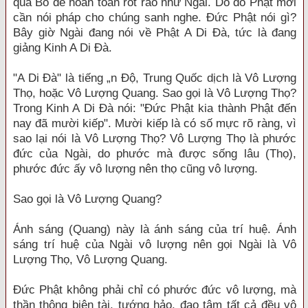
quả Bồ đề hoàn toàn rốt ráo như Ngài. Do đó Phật mới
cần nói pháp cho chúng sanh nghe. Đức Phật nói gì?
Bây giờ Ngài đang nói về Phật A Di Đà, tức là đang
giảng Kinh A Di Đà.
"A Di Đà" là tiếng „n Độ, Trung Quốc dịch là Vô Lượng
Thọ, hoặc Vô Lượng Quang. Sao gọi là Vô Lượng Thọ?
Trong Kinh A Di Đà nói: "Đức Phật kia thành Phật đến
nay đã mười kiếp". Mười kiếp là có số mực rõ ràng, vì
sao lại nói là Vô Lượng Thọ? Vô Lượng Thọ là phước
đức của Ngài, do phước mà được sống lâu (Thọ),
phước đức ấy vô lượng nên thọ cũng vô lượng.
Sao gọi là Vô Lượng Quang?
Ánh sáng (Quang) này là ánh sáng của trí huệ. Ánh
sáng trí huệ của Ngài vô lượng nên gọi Ngài là Vô
Lượng Thọ, Vô Lượng Quang.
Đức Phật không phải chỉ có phước đức vô lượng, mà
thần thông biện tài, tướng hảo, đạo tâm tất cả đều vô