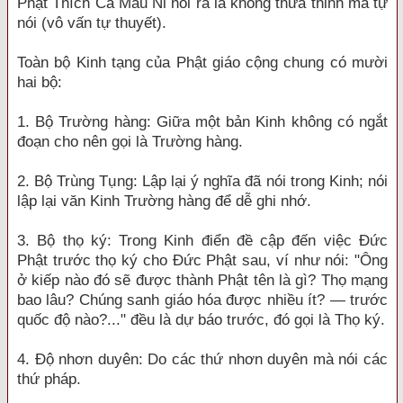
Phật Thích Ca Mâu Ni nói ra là không thưa thỉnh mà tự
nói (vô vấn tự thuyết).
Toàn bộ Kinh tạng của Phật giáo cộng chung có mười
hai bộ:
1. Bộ Trường hàng: Giữa một bản Kinh không có ngắt
đoạn cho nên gọi là Trường hàng.
2. Bộ Trùng Tụng: Lập lại ý nghĩa đã nói trong Kinh; nói
lập lại văn Kinh Trường hàng để dễ ghi nhớ.
3. Bộ thọ ký: Trong Kinh điển đề cập đến việc Đức
Phật trước thọ ký cho Đức Phật sau, ví như nói: "Ông
ở kiếp nào đó sẽ được thành Phật tên là gì? Thọ mạng
bao lâu? Chúng sanh giáo hóa được nhiều ít? — trước
quốc độ nào?..." đều là dự báo trước, đó gọi là Thọ ký.
4. Độ nhơn duyên: Do các thứ nhơn duyên mà nói các
thứ pháp.