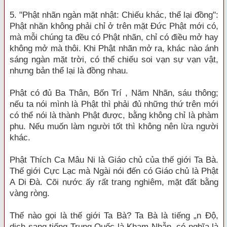
5. "Phật nhãn ngàn mặt nhật: Chiếu khác, thể lại đồng":
Phật nhãn không phải chỉ ở trên mặt Đức Phật mới có,
mà mỗi chúng ta đều có Phật nhãn, chỉ có điều mở hay
không mở mà thôi. Khi Phật nhãn mở ra, khác nào ánh
sáng ngàn mặt trời, có thể chiếu soi vạn sự vạn vật,
nhưng bản thể lại là đồng nhau.
Phật có đủ Ba Thân, Bốn Trí , Năm Nhãn, sáu thông;
nếu ta nói mình là Phật thì phải đủ những thứ trên mới
có thể nói là thành Phật được, bằng không chỉ là phàm
phu. Nếu muốn làm người tốt thì không nên lừa người
khác.
Phật Thích Ca Mâu Ni là Giáo chủ của thế giới Ta Bà.
Thế giới Cực Lạc mà Ngài nói đến có Giáo chủ là Phật
A Di Đà. Cõi nước ấy rất trang nghiêm, mặt đất bằng
vàng ròng.
Thế nào gọi là thế giới Ta Bà? Ta Bà là tiếng „n Độ,
dịch sang tiếng Trung Quốc là Kham Nhẫn, có nghĩa là