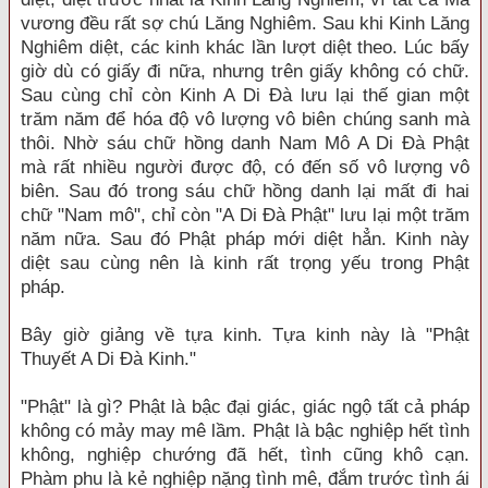
vương đều rất sợ chú Lăng Nghiêm. Sau khi Kinh Lăng
Nghiêm diệt, các kinh khác lần lượt diệt theo. Lúc bấy
giờ dù có giấy đi nữa, nhưng trên giấy không có chữ.
Sau cùng chỉ còn Kinh A Di Đà lưu lại thế gian một
trăm năm để hóa độ vô lượng vô biên chúng sanh mà
thôi. Nhờ sáu chữ hồng danh Nam Mô A Di Đà Phật
mà rất nhiều người được độ, có đến số vô lượng vô
biên. Sau đó trong sáu chữ hồng danh lại mất đi hai
chữ "Nam mô", chỉ còn "A Di Đà Phật" lưu lại một trăm
năm nữa. Sau đó Phật pháp mới diệt hẳn. Kinh này
diệt sau cùng nên là kinh rất trọng yếu trong Phật
pháp.
Bây giờ giảng về tựa kinh. Tựa kinh này là "Phật
Thuyết A Di Đà Kinh."
"Phật" là gì? Phật là bậc đại giác, giác ngộ tất cả pháp
không có mảy may mê lầm. Phật là bậc nghiệp hết tình
không, nghiệp chướng đã hết, tình cũng khô cạn.
Phàm phu là kẻ nghiệp nặng tình mê, đắm trước tình ái