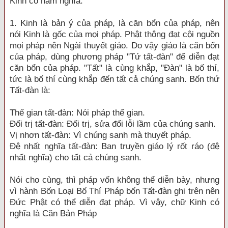
Kinh có năm nghĩa:
1. Kinh là bản ý của pháp, là căn bổn của pháp, nên
nói Kinh là gốc của mọi pháp. Phật thông đạt cội nguồn
mọi pháp nên Ngài thuyết giáo. Do vậy giáo là căn bổn
của pháp, dùng phương pháp "Tứ tất-đàn" để diễn đạt
căn bổn của pháp. "Tất" là cùng khắp, "Đàn" là bố thí,
tức là bố thí cùng khắp đến tất cả chúng sanh. Bốn thứ
Tất-đàn là:
Thế gian tất-đàn: Nói pháp thế gian.
Đối trị tất-đàn: Đối trị, sửa đổi lỗi lầm của chúng sanh.
Vị nhơn tất-đàn: Vì chúng sanh mà thuyết pháp.
Đệ nhất nghĩa tất-đàn: Ban truyền giáo lý rốt ráo (đệ
nhất nghĩa) cho tất cả chúng sanh.
Nói cho cùng, thì pháp vốn không thể diễn bày, nhưng
vì hành Bốn Loại Bố Thí Pháp bốn Tất-đàn ghi trên nên
Đức Phật có thể diễn đạt pháp. Vì vậy, chữ Kinh có
nghĩa là Căn Bản Pháp