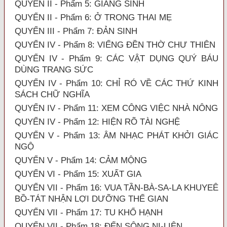
QUYỂN II - Phẩm 5: GIÁNG SINH
QUYỂN II - Phẩm 6: Ở TRONG THAI MẸ
QUYỂN III - Phẩm 7: ĐẢN SINH
QUYỂN IV - Phẩm 8: VIẾNG ĐỀN THỜ CHƯ THIÊN
QUYỂN IV - Phẩm 9: CÁC VẬT DỤNG QUÝ BÁU
DÙNG TRANG SỨC
QUYỂN IV - Phẩm 10: CHỈ RÓ VỀ CÁC THỨ KINH
SÁCH CHỮ NGHĨA
QUYỂN IV - Phẩm 11: XEM CÔNG VIỆC NHÀ NÔNG
QUYỂN IV - Phẩm 12: HIỆN RÕ TÀI NGHỆ
QUYỂN V - Phẩm 13: ÂM NHẠC PHÁT KHỞI GIÁC
NGỘ
QUYỂN V - Phẩm 14: CẢM MỘNG
QUYỂN VI - Phẩm 15: XUẤT GIA
QUYỂN VII - Phẩm 16: VUA TẦN-BÀ-SA-LA KHUYEÊ
BỒ-TÁT NHẬN LỢI DƯỠNG THẾ GIAN
QUYỂN VII - Phẩm 17: TU KHỔ HẠNH
QUYỂN VII - Phẩm 18: ĐẾN SÔNG NI-LIÊN