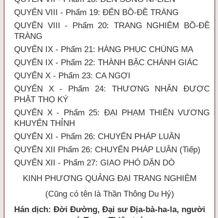
QUYỂN VIII - Phẩm 19: ĐẾN BỒ-ĐỀ TRÀNG
QUYỂN VIII - Phẩm 20: TRANG NGHIÊM BỒ-ĐỀ
TRÀNG
QUYỂN IX - Phẩm 21: HÀNG PHỤC CHÚNG MA
QUYỂN IX - Phẩm 22: THÀNH BẬC CHÁNH GIÁC
QUYỂN X - Phẩm 23: CA NGỢI
QUYỂN X - Phẩm 24: THƯƠNG NHÂN ĐƯỢC
PHẬT THỌ KÝ
QUYỂN X - Phẩm 25: ĐẠI PHẠM THIÊN VƯƠNG
KHUYẾN THỈNH
QUYỂN XI - Phẩm 26: CHUYỂN PHÁP LUÂN
QUYỂN XII Phẩm 26: CHUYỂN PHÁP LUÂN (Tiếp)
QUYỂN XII - Phẩm 27: GIAO PHÓ DẶN DÒ
KINH PHƯƠNG QUẢNG ĐẠI TRANG NGHIÊM
(Cũng có tên là Thần Thông Du Hý)
Hán dịch:
Đời Đường, Đại sư Địa-b
à
-ha-
l
a, người