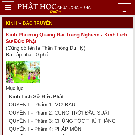
»
KINH
BẮC TRUYỀN
Kinh Phương Quảng Đại Trang Nghiêm - Kinh Lịch
Sử Đức Phật
(Cũng có tên là Thần Thông Du Hý)
Đã cập nhật: 0 phút
Mục lục
Kinh Lịch Sử Đức Phật
QUYỂN I - Phẩm 1: MỞ ĐẦU
QUYỂN I - Phẩm 2: CUNG TRỜI ĐÂU SUẤT
QUYỂN I - Phẩm 3: CHỦNG TỘC THÙ THẮNG
QUYỂN I - Phẩm 4: PHÁP MÔN