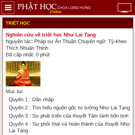
TRIẾT HỌC
Nghiên cứu về triết học Như Lai Tạng
Nguyên tác: Pháp sư Ấn Thuận Chuyển ngữ: Tỳ-kheo
Thích Nhuận Thịnh
Đã cập nhật: 0 phút
Mục lục
Quyển 1 : Dẫn nhập
Quyển 2 : Tìm hiểu nguồn gốc tư tưởng Như Lai Tạng
Quyển 3 : Sự phát triển của thuyết Tâm tánh bổn tịnh
Quyển 4 : Sự phôi thai và hoàn thành của thuyết Như
Lai Tạng