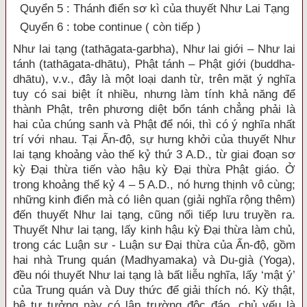
Quyển 5 : Thánh điển sơ kì của thuyết Như Lai Tạng
Quyển 6 : tobe continue ( còn tiếp )
Như lai tạng (tathāgata-garbha), Như lai giới – Như lai
tánh (tathāgata-dhātu), Phật tánh – Phật giới (buddha-
dhātu), v.v., đây là một loại danh từ, trên mặt ý nghĩa
tuy có sai biệt ít nhiều, nhưng làm tính khả năng để
thành Phật, trên phương diệt bổn tánh chẳng phải là
hai của chúng sanh và Phật để nói, thì có ý nghĩa nhất
trí với nhau. Tại Ấn-độ, sự hưng khởi của thuyết Như
lai tạng khoảng vào thế kỷ thứ 3 A.D., từ giai đoạn sơ
kỳ Đại thừa tiến vào hậu kỳ Đại thừa Phật giáo. Ở
trong khoảng thế kỷ 4 – 5 A.D., nó hưng thịnh vô cùng;
những kinh điển mà có liên quan (giải nghĩa rộng thêm)
đến thuyết Như lai tạng, cũng nối tiếp lưu truyền ra.
Thuyết Như lai tạng, lấy kinh hậu kỳ Đại thừa làm chủ,
trong các Luận sư - Luận sư Đại thừa của Ấn-độ, gồm
hai nhà Trung quán (Madhyamaka) và Du-già (Yoga),
đều nói thuyết Như lai tạng là bất liễu nghĩa, lấy ‘mật ý’
của Trung quán và Duy thức để giải thích nó. Kỳ thật,
hệ tư tưởng này có lập trường độc đáo, chủ yếu là