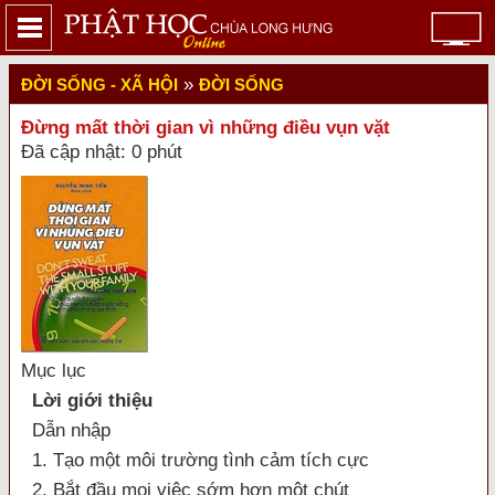
»
ĐỜI SỐNG - XÃ HỘI
ĐỜI SỐNG
Đừng mất thời gian vì những điều vụn vặt
Đã cập nhật: 0 phút
Mục lục
Lời giới thiệu
Dẫn nhập
1. Tạo một môi trường tình cảm tích cực
2. Bắt đầu mọi việc sớm hơn một chút