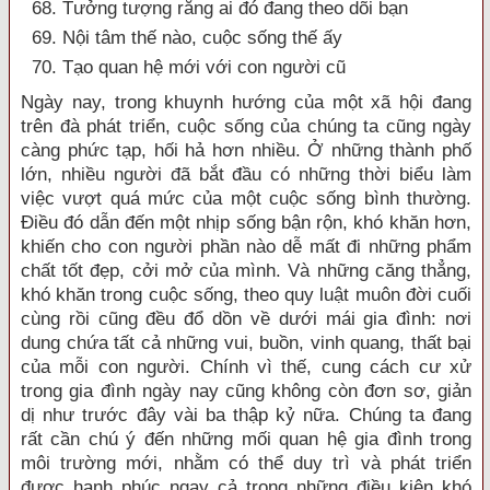
68. Tưởng tượng rằng ai đó đang theo dõi bạn
69. Nội tâm thế nào, cuộc sống thế ấy
70. Tạo quan hệ mới với con người cũ
Ngày nay, trong khuynh hướng của một xã hội đang
trên đà phát triển, cuộc sống của chúng ta cũng ngày
càng phức tạp, hối hả hơn nhiều. Ở những thành phố
lớn, nhiều người đã bắt đầu có những thời biểu làm
việc vượt quá mức của một cuộc sống bình thường.
Điều đó dẫn đến một nhịp sống bận rộn, khó khăn hơn,
khiến cho con người phần nào dễ mất đi những phẩm
chất tốt đẹp, cởi mở của mình. Và những căng thẳng,
khó khăn trong cuộc sống, theo quy luật muôn đời cuối
cùng rồi cũng đều đổ dồn về dưới mái gia đình: nơi
dung chứa tất cả những vui, buồn, vinh quang, thất bại
của mỗi con người. Chính vì thế, cung cách cư xử
trong gia đình ngày nay cũng không còn đơn sơ, giản
dị như trước đây vài ba thập kỷ nữa. Chúng ta đang
rất cần chú ý đến những mối quan hệ gia đình trong
môi trường mới, nhằm có thể duy trì và phát triển
được hạnh phúc ngay cả trong những điều kiện khó