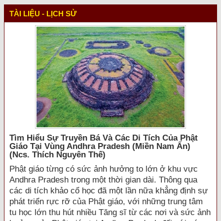
TÀI LIỆU - LỊCH SỬ
Tìm Hiểu Sự Truyền Bá Và Các Di Tích Của Phật
Giáo Tại Vùng Andhra Pradesh (miền Nam Ấn)
(ncs. Thích Nguyên Thế)
Phật giáo từng có sức ảnh hưởng to lớn ở khu vực
Andhra Pradesh trong một thời gian dài. Thông qua
các di tích khảo cổ học đã một lần nữa khẳng định sự
phát triển rực rỡ của Phật giáo, với những trung tâm
tu học lớn thu hút nhiều Tăng sĩ từ các nơi và sức ảnh