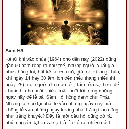
Sám Hối
Kể từ khi vào chùa (1964) cho đến nay (2022) cũng
gần 60 năm ròng rã như thế, những người xuất gia
như chúng tôi, bất kể là lớn nhỏ, già trẻ ở trong chùa,
khi ngày 14 hay 30 âm lịch đến (nếu tháng thiếu thì
ngày 29) mọi người đều cạo tóc, tắm rửa sạch sẽ để
chuẩn bị cho buổi chiều hoặc buổi tối trong những
ngày nầy để lễ bái Sám Hối hồng danh chư Phật.
Nhưng tại sao lại phải lễ vào những ngày nầy mà
không lễ vào những ngày không phải trăng tròn cũng
như trăng khuyết? Đây là một câu hỏi cũng có rất
nhiều người đặt ra và sự trả lời có rất nhiều cách.