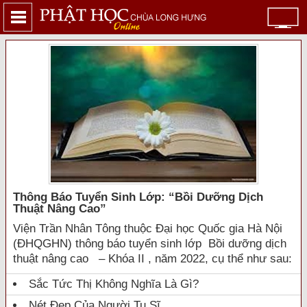
Thông Báo Tuyển Sinh Lớp: “bồi Dưỡng Dịch
Thuật Nâng Cao”
Viện Trần Nhân Tông thuộc Đại học Quốc gia Hà Nội
(ĐHQGHN) thông báo tuyển sinh lớp Bồi dưỡng dịch
thuật nâng cao – Khóa II , năm 2022, cụ thể như sau:
Sắc Tức Thị Không Nghĩa Là Gì?
Nét Đẹp Của Người Tu Sĩ