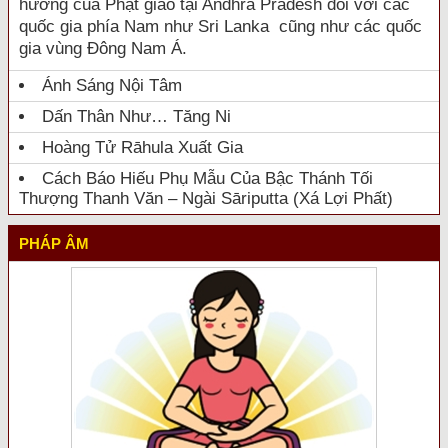
hưởng của Phật giáo tại Andhra Pradesh đối với các
quốc gia phía Nam như Sri Lanka cũng như các quốc
gia vùng Đông Nam Á.
Ánh Sáng Nội Tâm
Dấn Thân Như… Tăng Ni
Hoàng Tử Rāhula Xuất Gia
Cách Báo Hiếu Phụ Mẫu Của Bậc Thánh Tối
Thượng Thanh Văn – Ngài Sāriputta (Xá Lợi Phất)
PHÁP ÂM