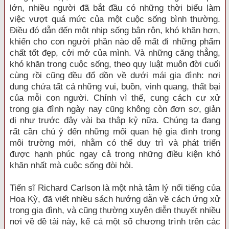
lớn, nhiều người đã bắt đầu có những thời biểu làm
việc vượt quá mức của một cuộc sống bình thường.
Điều đó dẫn đến một nhịp sống bận rộn, khó khăn hơn,
khiến cho con người phần nào dễ mất đi những phẩm
chất tốt đẹp, cởi mở của mình. Và những căng thẳng,
khó khăn trong cuộc sống, theo quy luật muôn đời cuối
cùng rồi cũng đều đổ dồn về dưới mái gia đình: nơi
dung chứa tất cả những vui, buồn, vinh quang, thất bại
của mỗi con người. Chính vì thế, cung cách cư xử
trong gia đình ngày nay cũng không còn đơn sơ, giản
dị như trước đây vài ba thập kỷ nữa. Chúng ta đang
rất cần chú ý đến những mối quan hệ gia đình trong
môi trường mới, nhằm có thể duy trì và phát triển
được hạnh phúc ngay cả trong những điều kiện khó
khăn nhất mà cuộc sống đòi hỏi.
Tiến sĩ Richard Carlson là một nhà tâm lý nổi tiếng của
Hoa Kỳ, đã viết nhiều sách hướng dẫn về cách ứng xử
trong gia đình, và cũng thường xuyên diễn thuyết nhiều
nơi về đề tài này, kể cả một số chương trình trên các