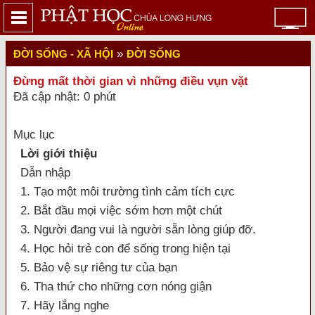
»
ĐỜI SỐNG - XÃ HỘI
ĐỜI SỐNG
Đừng mất thời gian vì những điều vụn vặt
Đã cập nhật: 0 phút
Mục lục
Lời giới thiệu
Dẫn nhập
1. Tạo một môi trường tình cảm tích cực
2. Bắt đầu mọi việc sớm hơn một chút
3. Người đang vui là người sẵn lòng giúp đỡ.
4. Học hỏi trẻ con để sống trong hiện tại
5. Bảo vệ sự riêng tư của bạn
6. Tha thứ cho những cơn nóng giận
7. Hãy lắng nghe