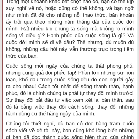
Trong một khoảnh khắc bất chợt nào đó, bạn có thể kịp
suy nghĩ về nó, hoặc cũng có thể không, và bạn ngỡ
như mình đã để cho những nỗi thao thức, băn khoăn
ấy trôi qua theo những năm tháng dài của cuộc đời
mình. Rất nhiều khi chúng ta sống mà không rõ mình
sống vì điều gì? Hạnh phúc của cuộc sống là gì? Và
cuộc đời mình sẽ đi về đâu? Thế nhưng, dù muốn dù
không, những câu hỏi này vẫn thường trực trong tiềm
thức của bạn.
Cuộc sống mỗi ngày của chúng ta thật phong phú,
nhưng cũng quá đỗi phức tạp! Phần lớn những sự hỗn
loạn, khổ đau trong cuộc sống đều do con người gây
ra cho nhau! Cách tốt nhất để sống thanh thản, hạnh
phúc, đó là chính chúng ta phải tự thay đổi mình trước!
Sự thay đổi bắt đầu tự việc xem xét lại bản thân, sau
đó là bằng việc thay đổi cách sống, thay đổi những
hành động cụ thể hằng ngày của mình.
Chúng tôi thiết nghĩ, dù bạn có đọc hàng trăm cuốn
sách viết về đề tài này, bạn cũng khó lòng biến những
gì bạn đã đọc thành cuộc sống hiện thực của chính