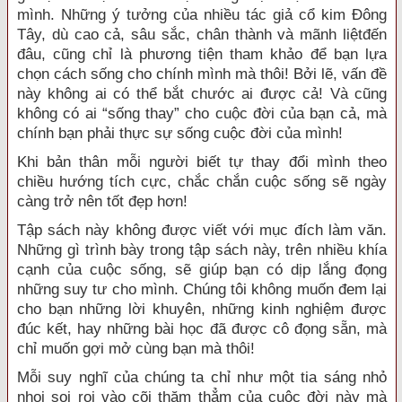
mình. Những ý tưởng của nhiều tác giả cổ kim Đông
Tây, dù cao cả, sâu sắc, chân thành và mãnh liệtđến
đâu, cũng chỉ là phương tiện tham khảo để bạn lựa
chọn cách sống cho chính mình mà thôi! Bởi lẽ, vấn đề
này không ai có thể bắt chước ai được cả! Và cũng
không có ai “sống thay” cho cuộc đời của bạn cả, mà
chính bạn phải thực sự sống cuộc đời của mình!
Khi bản thân mỗi người biết tự thay đổi mình theo
chiều hướng tích cực, chắc chắn cuộc sống sẽ ngày
càng trở nên tốt đẹp hơn!
Tập sách này không được viết với mục đích làm văn.
Những gì trình bày trong tập sách này, trên nhiều khía
cạnh của cuộc sống, sẽ giúp bạn có dịp lắng đọng
những suy tư cho mình. Chúng tôi không muốn đem lại
cho bạn những lời khuyên, những kinh nghiệm được
đúc kết, hay những bài học đã được cô đọng sẵn, mà
chỉ muốn gợi mở cùng bạn mà thôi!
Mỗi suy nghĩ của chúng ta chỉ như một tia sáng nhỏ
nhoi soi rọi vào cõi thăm thẳm của cuộc đời này mà