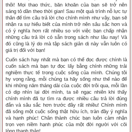
thôi! Mọi thao thức, băn khoăn của bạn sẽ trở nên
sáng tỏ dần theo thời gian! Sau một quá trình nỗ lực tự
thân để tìm câu trả lời cho chính mình như vậy, bạn sẽ
nhận ra sự hiểu biết của mình trở nên sâu sắc hơn và
có ý nghĩa hơn rất nhiều so với việc bạn chấp nhận
những câu trả lời có sẵn trong sách như lâu nay! Và
đó cũng là lý do mà tập sách giản dị này vẫn luôn có
giá trị đối với bạn!
Cuốn sách hay nhất mà bạn có thể đọc được chính là
cuốn sách mà bạn tự đọc lấy bằng chính những trải
nghiệm thực tế trong cuộc sống của mình. Chúng tôi
hy vọng rằng, mỗi chúng ta hãy sống như thế nào để
khi những năm tháng dài của cuộc đời trôi qua, mỗi lần
có dịp nhìn lại đời mình, ta sẽ ngạc nhiên khi thấy
chính mình đã tự tìm ra được nhiều câu trả lời đúng
đắn và sâu sắc hơn trước đây rất nhiều! Chính mình
đã sống một cuộc sống thật hữu ích, tràn đầy ý nghĩa
và hạnh phúc! Chân thành chúc bạn luôn cảm nhận
trọn vẹn niềm hạnh phúc của một đời người với cõi
lòng thanh thản!