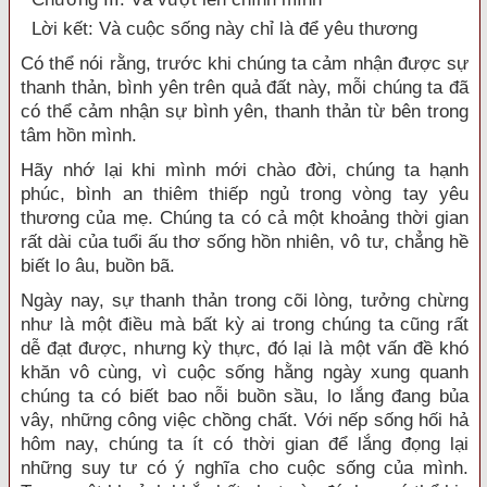
Lời kết: Và cuộc sống này chỉ là để yêu thương
Có thể nói rằng, trước khi chúng ta cảm nhận được sự
thanh thản, bình yên trên quả đất này, mỗi chúng ta đã
có thể cảm nhận sự bình yên, thanh thản từ bên trong
tâm hồn mình.
Hãy nhớ lại khi mình mới chào đời, chúng ta hạnh
phúc, bình an thiêm thiếp ngủ trong vòng tay yêu
thương của mẹ. Chúng ta có cả một khoảng thời gian
rất dài của tuổi ấu thơ sống hồn nhiên, vô tư, chẳng hề
biết lo âu, buồn bã.
Ngày nay, sự thanh thản trong cõi lòng, tưởng chừng
như là một điều mà bất kỳ ai trong chúng ta cũng rất
dễ đạt được, nhưng kỳ thực, đó lại là một vấn đề khó
khăn vô cùng, vì cuộc sống hằng ngày xung quanh
chúng ta có biết bao nỗi buồn sầu, lo lắng đang bủa
vây, những công việc chồng chất. Với nếp sống hối hả
hôm nay, chúng ta ít có thời gian để lắng đọng lại
những suy tư có ý nghĩa cho cuộc sống của mình.