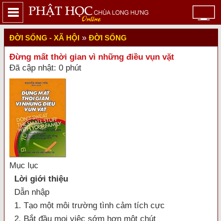
»
ĐỜI SỐNG - XÃ HỘI
ĐỜI SỐNG
Đừng mất thời gian vì những điều vụn vặt
Đã cập nhật: 0 phút
Mục lục
Lời giới thiệu
Dẫn nhập
1. Tạo một môi trường tình cảm tích cực
2. Bắt đầu mọi việc sớm hơn một chút