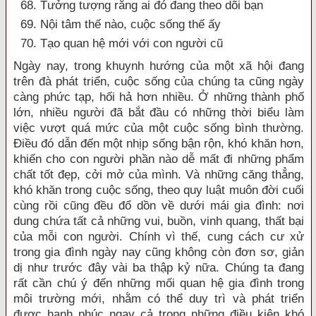
68. Tưởng tượng rằng ai đó đang theo dõi bạn
69. Nội tâm thế nào, cuộc sống thế ấy
70. Tạo quan hệ mới với con người cũ
Ngày nay, trong khuynh hướng của một xã hội đang
trên đà phát triển, cuộc sống của chúng ta cũng ngày
càng phức tạp, hối hả hơn nhiều. Ở những thành phố
lớn, nhiều người đã bắt đầu có những thời biểu làm
việc vượt quá mức của một cuộc sống bình thường.
Điều đó dẫn đến một nhịp sống bận rộn, khó khăn hơn,
khiến cho con người phần nào dễ mất đi những phẩm
chất tốt đẹp, cởi mở của mình. Và những căng thẳng,
khó khăn trong cuộc sống, theo quy luật muôn đời cuối
cùng rồi cũng đều đổ dồn về dưới mái gia đình: nơi
dung chứa tất cả những vui, buồn, vinh quang, thất bại
của mỗi con người. Chính vì thế, cung cách cư xử
trong gia đình ngày nay cũng không còn đơn sơ, giản
dị như trước đây vài ba thập kỷ nữa. Chúng ta đang
rất cần chú ý đến những mối quan hệ gia đình trong
môi trường mới, nhằm có thể duy trì và phát triển
được hạnh phúc ngay cả trong những điều kiện khó