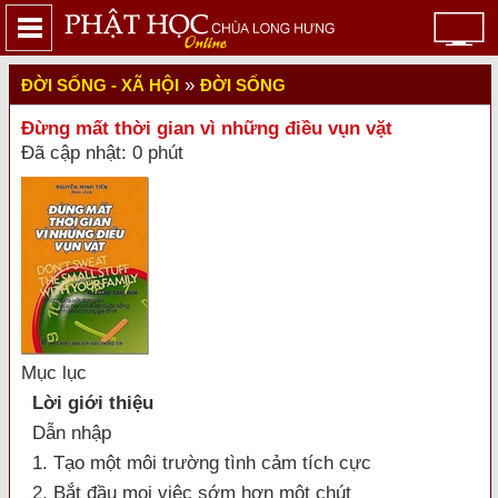
»
ĐỜI SỐNG - XÃ HỘI
ĐỜI SỐNG
Đừng mất thời gian vì những điều vụn vặt
Đã cập nhật: 0 phút
Mục lục
Lời giới thiệu
Dẫn nhập
1. Tạo một môi trường tình cảm tích cực
2. Bắt đầu mọi việc sớm hơn một chút