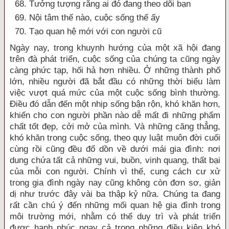
68. Tưởng tượng rằng ai đó đang theo dõi bạn
69. Nội tâm thế nào, cuộc sống thế ấy
70. Tạo quan hệ mới với con người cũ
Ngày nay, trong khuynh hướng của một xã hội đang
trên đà phát triển, cuộc sống của chúng ta cũng ngày
càng phức tạp, hối hả hơn nhiều. Ở những thành phố
lớn, nhiều người đã bắt đầu có những thời biểu làm
việc vượt quá mức của một cuộc sống bình thường.
Điều đó dẫn đến một nhịp sống bận rộn, khó khăn hơn,
khiến cho con người phần nào dễ mất đi những phẩm
chất tốt đẹp, cởi mở của mình. Và những căng thẳng,
khó khăn trong cuộc sống, theo quy luật muôn đời cuối
cùng rồi cũng đều đổ dồn về dưới mái gia đình: nơi
dung chứa tất cả những vui, buồn, vinh quang, thất bại
của mỗi con người. Chính vì thế, cung cách cư xử
trong gia đình ngày nay cũng không còn đơn sơ, giản
dị như trước đây vài ba thập kỷ nữa. Chúng ta đang
rất cần chú ý đến những mối quan hệ gia đình trong
môi trường mới, nhằm có thể duy trì và phát triển
được hạnh phúc ngay cả trong những điều kiện khó