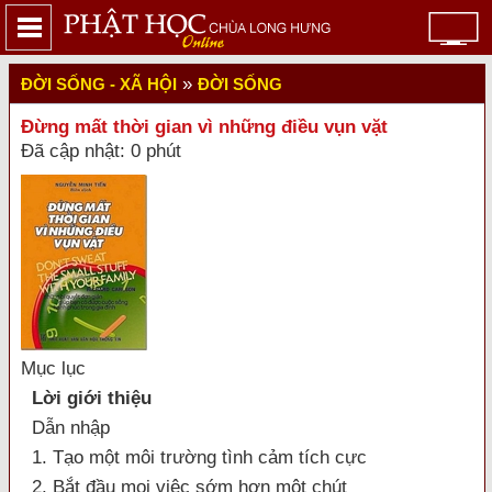
»
ĐỜI SỐNG - XÃ HỘI
ĐỜI SỐNG
Đừng mất thời gian vì những điều vụn vặt
Đã cập nhật: 0 phút
Mục lục
Lời giới thiệu
Dẫn nhập
1. Tạo một môi trường tình cảm tích cực
2. Bắt đầu mọi việc sớm hơn một chút