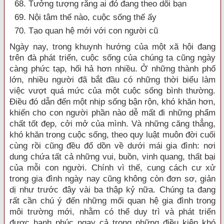
68. Tưởng tượng rằng ai đó đang theo dõi bạn
69. Nội tâm thế nào, cuộc sống thế ấy
70. Tạo quan hệ mới với con người cũ
Ngày nay, trong khuynh hướng của một xã hội đang
trên đà phát triển, cuộc sống của chúng ta cũng ngày
càng phức tạp, hối hả hơn nhiều. Ở những thành phố
lớn, nhiều người đã bắt đầu có những thời biểu làm
việc vượt quá mức của một cuộc sống bình thường.
Điều đó dẫn đến một nhịp sống bận rộn, khó khăn hơn,
khiến cho con người phần nào dễ mất đi những phẩm
chất tốt đẹp, cởi mở của mình. Và những căng thẳng,
khó khăn trong cuộc sống, theo quy luật muôn đời cuối
cùng rồi cũng đều đổ dồn về dưới mái gia đình: nơi
dung chứa tất cả những vui, buồn, vinh quang, thất bại
của mỗi con người. Chính vì thế, cung cách cư xử
trong gia đình ngày nay cũng không còn đơn sơ, giản
dị như trước đây vài ba thập kỷ nữa. Chúng ta đang
rất cần chú ý đến những mối quan hệ gia đình trong
môi trường mới, nhằm có thể duy trì và phát triển
được hạnh phúc ngay cả trong những điều kiện khó