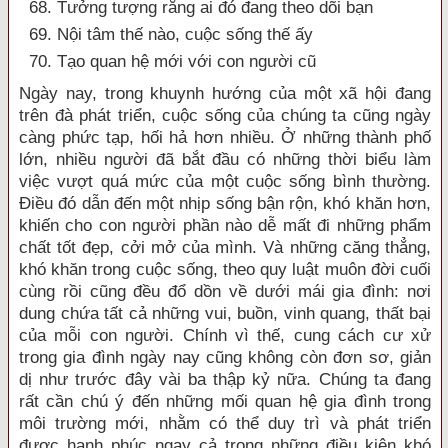
68. Tưởng tượng rằng ai đó đang theo dõi bạn
69. Nội tâm thế nào, cuộc sống thế ấy
70. Tạo quan hệ mới với con người cũ
Ngày nay, trong khuynh hướng của một xã hội đang
trên đà phát triển, cuộc sống của chúng ta cũng ngày
càng phức tạp, hối hả hơn nhiều. Ở những thành phố
lớn, nhiều người đã bắt đầu có những thời biểu làm
việc vượt quá mức của một cuộc sống bình thường.
Điều đó dẫn đến một nhịp sống bận rộn, khó khăn hơn,
khiến cho con người phần nào dễ mất đi những phẩm
chất tốt đẹp, cởi mở của mình. Và những căng thẳng,
khó khăn trong cuộc sống, theo quy luật muôn đời cuối
cùng rồi cũng đều đổ dồn về dưới mái gia đình: nơi
dung chứa tất cả những vui, buồn, vinh quang, thất bại
của mỗi con người. Chính vì thế, cung cách cư xử
trong gia đình ngày nay cũng không còn đơn sơ, giản
dị như trước đây vài ba thập kỷ nữa. Chúng ta đang
rất cần chú ý đến những mối quan hệ gia đình trong
môi trường mới, nhằm có thể duy trì và phát triển
được hạnh phúc ngay cả trong những điều kiện khó