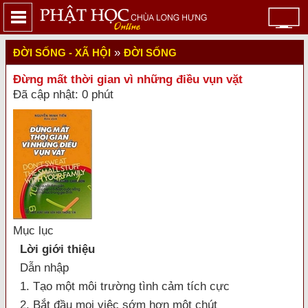
»
ĐỜI SỐNG - XÃ HỘI
ĐỜI SỐNG
Đừng mất thời gian vì những điều vụn vặt
Đã cập nhật: 0 phút
Mục lục
Lời giới thiệu
Dẫn nhập
1. Tạo một môi trường tình cảm tích cực
2. Bắt đầu mọi việc sớm hơn một chút