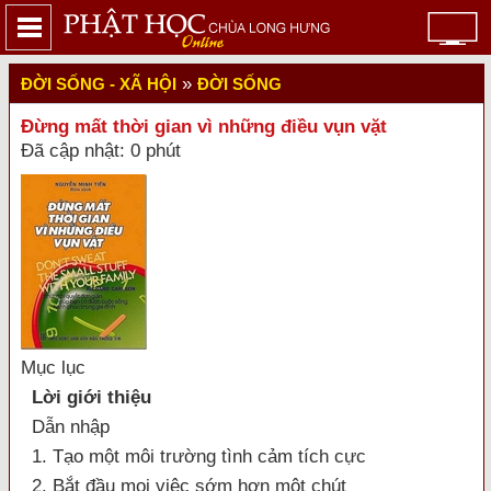
»
ĐỜI SỐNG - XÃ HỘI
ĐỜI SỐNG
Đừng mất thời gian vì những điều vụn vặt
Đã cập nhật: 0 phút
Mục lục
Lời giới thiệu
Dẫn nhập
1. Tạo một môi trường tình cảm tích cực
2. Bắt đầu mọi việc sớm hơn một chút