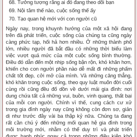
68. Tưởng tượng rằng ai đó đang theo dõi bạn
69. Nội tâm thế nào, cuộc sống thế ấy
70. Tạo quan hệ mới với con người cũ
Ngày nay, trong khuynh hướng của một xã hội đang
trên đà phát triển, cuộc sống của chúng ta cũng ngày
càng phức tạp, hối hả hơn nhiều. Ở những thành phố
lớn, nhiều người đã bắt đầu có những thời biểu làm
việc vượt quá mức của một cuộc sống bình thường.
Điều đó dẫn đến một nhịp sống bận rộn, khó khăn hơn,
khiến cho con người phần nào dễ mất đi những phẩm
chất tốt đẹp, cởi mở của mình. Và những căng thẳng,
khó khăn trong cuộc sống, theo quy luật muôn đời cuối
cùng rồi cũng đều đổ dồn về dưới mái gia đình: nơi
dung chứa tất cả những vui, buồn, vinh quang, thất bại
của mỗi con người. Chính vì thế, cung cách cư xử
trong gia đình ngày nay cũng không còn đơn sơ, giản
dị như trước đây vài ba thập kỷ nữa. Chúng ta đang
rất cần chú ý đến những mối quan hệ gia đình trong
môi trường mới, nhằm có thể duy trì và phát triển
được hạnh phúc ngay cả trong những điều kiện khó