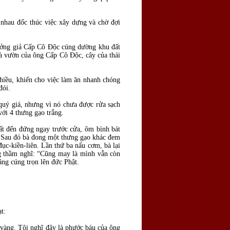
g nhau đốc thúc việc xây dựng và chờ đợi
trưởng giả Cấp Cô Độc cúng dường khu đất
là vườn của ông Cấp Cô Độc, cây của thái
nhiều, khiến cho việc làm ăn nhanh chóng
đói.
quý giá, nhưng vì nó chưa được rửa sạch
ới 4 thưng gạo trắng.
ất đến đứng ngay trước cửa, ôm bình bát
. Sau đó bà đong một thưng gạo khác đem
ục-kiền-liên. Lần thứ ba nấu cơm, bà lại
ng thầm nghĩ: “Cũng may là mình vẫn còn
ng cúng trọn lên đức Phật.
t:
 vàng. Tôi nghĩ đây là phước báu của ông