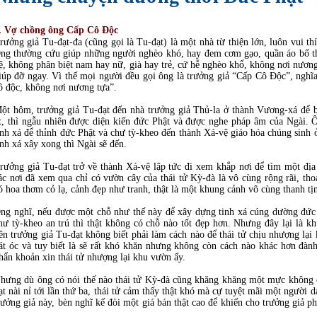
. Vợ chồng ông Cấp Cô Độc
rưởng giả Tu-đạt-đa (cũng gọi là Tu-đạt) là một nhà từ thiện lớn, luôn vui t
ng thường cứu giúp những người nghèo khó, hay đem cơm gạo, quần áo bố th
ệ, không phân biệt nam hay nữ, già hay trẻ, cứ hễ nghèo khổ, không nơi nương
iúp đỡ ngay. Vì thế mọi người đều gọi ông là trưởng giả “Cấp Cô Độc”, nghĩ
ô độc, không nơi nương tựa”.
ột hôm, trưởng giả Tu-đạt đến nhà trưởng giả Thủ-la ở thành Vương-xá để b
t, thì ngẫu nhiên được diện kiến đức Phật và được nghe pháp âm của Ngài. 
inh xá để thỉnh đức Phật và chư tỳ-kheo đến thành Xá-vệ giáo hóa chúng sinh ở
inh xá xây xong thì Ngài sẽ đến.
rưởng giả Tu-đạt trở về thành Xá-vệ lập tức đi xem khắp nơi để tìm một địa
ác nơi đã xem qua chỉ có vườn cây của thái tử Kỳ-đà là vô cùng rộng rãi, tho
ó hoa thơm cỏ lạ, cảnh đẹp như tranh, thật là một khung cảnh vô cùng thanh tị
ng nghĩ, nếu được một chỗ như thế này để xây dựng tinh xá cúng dường đức 
hư tỳ-kheo an trú thì thật không có chỗ nào tốt đẹp hơn. Nhưng đây lại là k
ên trưởng giả Tu-đạt không biết phải làm cách nào để thái tử chịu nhượng lạ
át óc và tuy biết là sẽ rất khó khăn nhưng không còn cách nào khác hơn đành
hẩn khoản xin thái tử nhượng lại khu vườn ấy.
hưng dù ông có nói thế nào thái tử Kỳ-đà cũng khăng khăng một mực không c
ạt nài nỉ tới lần thứ ba, thái tử cảm thấy thật khó mà cự tuyệt mãi một người 
rưởng giả này, bèn nghĩ kế đòi một giá bán thật cao để khiến cho trưởng giả phả