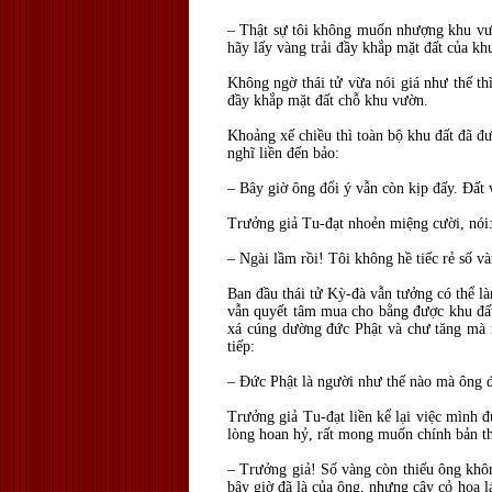
– Thật sự tôi không muốn nhượng khu vườn
hãy lấy vàng trải đầy khắp mặt đất của kh
Không ngờ thái tử vừa nói giá như thế th
đầy khắp mặt đất chỗ khu vườn.
Khoảng xế chiều thì toàn bộ khu đất đã đ
nghĩ liền đến bảo:
– Bây giờ ông đổi ý vẫn còn kịp đấy. Đất v
Trưởng giả Tu-đạt nhoẻn miệng cười, nói
– Ngài lầm rồi! Tôi không hề tiếc rẻ số v
Ban đầu thái tử Kỳ-đà vẫn tưởng có thể là
vẫn quyết tâm mua cho bằng được khu đất
xá cúng dường đức Phật và chư tăng mà n
tiếp:
– Đức Phật là người như thế nào mà ông đố
Trưởng giả Tu-đạt liền kể lại việc mình 
lòng hoan hỷ, rất mong muốn chính bản th
– Trưởng giả! Số vàng còn thiếu ông khôn
bây giờ đã là của ông, nhưng cây cỏ hoa l