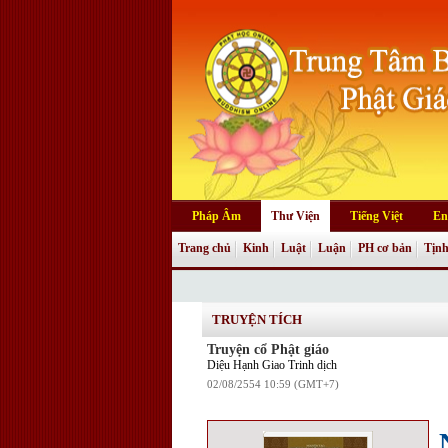
Pháp Âm
Thư Viện
Tiếng Việt
En
Trang chủ
Kinh
Luật
Luận
PH cơ bản
Tịnh
Truyện tranh
TRUYỆN TÍCH
Truyện cổ Phật giáo
Diệu Hạnh Giao Trinh dịch
02/08/2554 10:59 (GMT+7)