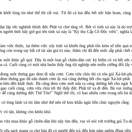
t khởi lòng tin như thế thì rất vui. Từ đó cả hai đều hết sức hân hoan, cùn
đạt lập tức nghênh thỉnh đức Phật và chư tăng về. Bởi vì tinh xá này là do 
n người thời bấy giờ gọi tên tinh xá này là “Kỳ thọ Cấp Cô Độc viên”, nghĩa 
làm việc thiện, lại thêm việc xây tinh xá khiến ông phải tốn kém số tiền quá 
ông còn trong tay bất cứ tài sản giá trị nào, thậm chí đã đến mức sắp phải chết 
ác một khúc gỗ quý. Đây là một loại gỗ chiên-đàn cực kỳ hiếm có và hết sức 
 cả. Cuối cùng có một nhà buôn thấy ông tội nghiệp nên miễn cưỡng đổi lấy v
n đong một thưng gạo đem đi nấu cơm. Cơm vừa chín thì có tôn giả Xá-lợi-ph
ền đem thưng gạo đã nấu thành cơm ấy mà cúng dường hết cho ngài Xá-lợi-phất
n-liên đến khất thực. Bà cũng đem cơm mới nấu ra cúng dường hết cho ngài M
gạo cuối cùng, cơm vừa chín tới thì thấy đức Phật từ xa đi đến. Bà vui mừ
 để cúng dường đức Thế Tôn!” Nghĩ thế rồi, có bao nhiêu cơm trong nồi bà dâ
 có lòng lành và tín tâm như thế nên từ kim khẩu ngài liền chúc nguyện rằng:
đức vô tận, không còn khốn khó.
ôn vừa mua khúc gỗ chiên-đàn khi nãy tìm đến, vui vẻ nói với trưởng giả Tu-đạ
ôi rửa sạch mang ra chợ bán đã có người đến trả đến hơn năm nghìn đồng tiền