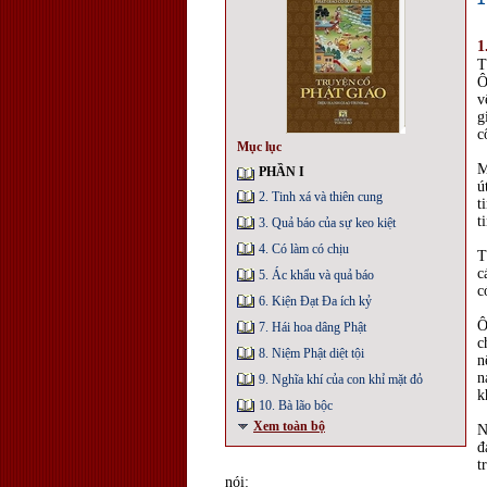
1
T
Ô
v
g
c
Mục lục
M
PHẦN I
ú
2. Tinh xá và thiên cung
t
t
3. Quả báo của sự keo kiệt
4. Có làm có chịu
T
c
5. Ác khẩu và quả báo
c
6. Kiện Đạt Đa ích kỷ
Ô
7. Hái hoa dâng Phật
c
8. Niệm Phật diệt tội
n
n
9. Nghĩa khí của con khỉ mặt đỏ
k
10. Bà lão bộc
Xem toàn bộ
N
đ
t
nói: