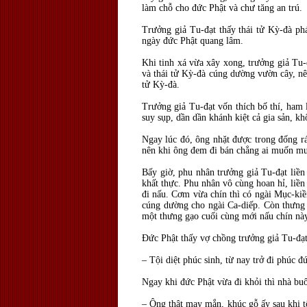
làm chỗ cho đức Phật và chư tăng an trú.
Trưởng giả Tu-đạt thấy thái tử Kỳ-đà phá
ngày đức Phật quang lâm.
Khi tinh xá vừa xây xong, trưởng giả Tu-
và thái tử Kỳ-đà cúng dường vườn cây, nê
tử Kỳ-đà.
Trưởng giả Tu-đạt vốn thích bố thí, ham 
suy sụp, dần dần khánh kiệt cả gia sản, kh
Ngay lúc đó, ông nhặt được trong đống r
nên khi ông đem đi bán chẳng ai muốn mua
Bấy giờ, phu nhân trưởng giả Tu-đạt liề
khất thực. Phu nhân vô cùng hoan hỉ, li
đi nấu. Cơm vừa chín thì có ngài Mục-kiề
cúng dường cho ngài Ca-diếp. Còn thưng 
một thưng gạo cuối cùng mới nấu chín này
Đức Phật thấy vợ chồng trưởng giả Tu-đạt
– Tội diệt phúc sinh, từ nay trở đi phúc 
Ngay khi đức Phật vừa đi khỏi thì nhà bu
– Ông thật may mắn, khúc gỗ ấy sau khi t