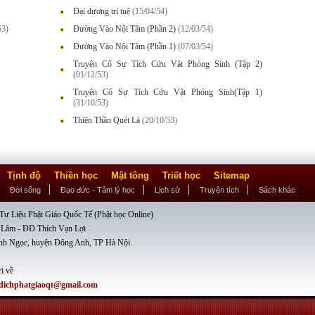
Đại dương trí tuệ
(15/04/54)
53)
Đường Vào Nội Tâm (Phần 2)
(12/03/54)
Đường Vào Nội Tâm (Phần 1)
(07/03/54)
Truyện Cổ Sự Tích Cứu Vật Phóng Sinh (Tập 2)
(01/12/53)
Truyện Cổ Sự Tích Cứu Vật Phóng Sinh(Tập 1)
(31/10/53)
Thiên Thần Quét Lá
(20/10/53)
Tịnh độ
Thiền học
Mật tông
Triết học
Sitemap
Đời sống
Đạo đức - Tâm lý học
Lịch sử
Truyện tích
Sách khác
ư Liệu Phật Giáo Quốc Tế (Phật học Online)
 Lâm - ĐĐ Thích Vạn Lợi
nh Ngọc, huyện Đông Anh, TP Hà Nội.
i về
dichphatgiaoqt@gmail.com