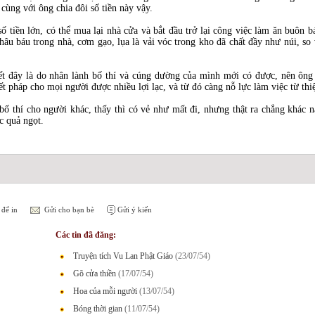
ùng với ông chia đôi số tiền này vậy.
ố tiền lớn, có thể mua lại nhà cửa và bắt đầu trở lại công việc làm ăn buôn b
châu báu trong nhà, cơm gạo, lụa là vải vóc trong kho đã chất đầy như núi, so 
ết đây là do nhân lành bố thí và cúng dường của mình mới có được, nên ông
t pháp cho mọi người được nhiều lợi lạc, và từ đó càng nỗ lực làm việc từ th
 bố thí cho người khác, thấy thì có vẻ như mất đi, nhưng thật ra chẳng khác n
c quả ngọt.
để in
Gửi cho bạn bè
Gửi ý kiến
Các tin đã đăng:
Truyện tích Vu Lan Phật Giáo
(23/07/54)
Gõ cửa thiền
(17/07/54)
Hoa của mỗi người
(13/07/54)
Bóng thời gian
(11/07/54)