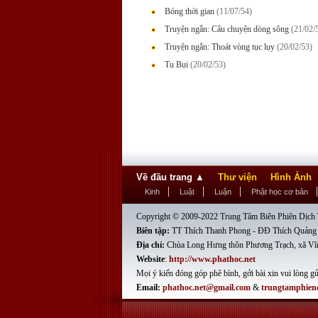
Bóng thời gian
(11/07/54)
Truyện ngắn: Câu chuyện dòng sông
(21/02/
Truyện ngắn: Thoát vòng tục lụy
(20/02/53)
Tu Bụi
(20/02/53)
Về đầu trang
▲
Thư viện
Hình Ảnh
Kinh
Luật
Luận
Phật học cơ bản
Copyright © 2009-2022 Trung Tâm Biên Phiên Dịch T
Biên tập:
TT Thích Thanh Phong - ĐĐ Thích Quảng
Địa chỉ:
Chùa Long Hưng thôn Phương Trạch, xã Vĩ
Website
:
http://www.phathoc.net
Mọi ý kiến đóng góp phê bình, gởi bài xin vui lòng gử
Email:
phathoc.net@gmail.com
&
trungtamphien