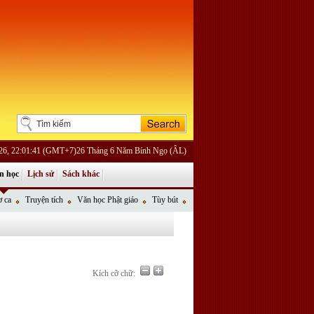
026, 22:01:41 (GMT+7)26 Tháng 6 Năm Bính Ngọ (ÂL)
n học
Lịch sử
Sách khác
 ca
Truyện tích
Văn học Phật giáo
Tùy bút
Kích cỡ chữ: