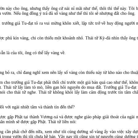
 này cho ông, nhưng thấy ông cứ nài nỉ mãi như thế, thôi thì thế này. Tôi 
u vườn. Nếu ông đồng ý trả đủ số vàng như thế thì tôi sẽ nhượng đất cho ông.
ì trưởng giả Tu-đạt tỏ ra vui mừng khôn xiết, lập tức trở về huy động người 
ược phủ kín vàng, chi còn thiếu một khoảnh nhỏ. Thái tử Kỳ-đà nhìn thấy ông
ẫn là của tôi, ông có thể lấy vàng về.
:
àng bỏ ra, chỉ đang nghĩ xem nên lấy số vàng còn thiếu này từ kho nào cho thuận
m cho trưởng giả Tu-đạt phải thối chí trước một giá bán quá cao như thế, khô
. Thái tử lấy làm tò mò, liền gạn hỏi nguyên do mua đất. Trưởng giả Tu-đạt 
ói cho thái tử nghe. Thái tử không khỏi lấy làm cảm động trước tín tâm chân
i với ngài nhiệt tâm và thành tín đến thế?
được gặp Phật tại thành Vương-xá và được nghe giáo pháp giải thoát của ngài 
ân mình sẽ được gặp Phật. Thái tử liền nói:
g cần phải chở đến nữa, xem như tôi cúng dường số vàng ấy vào việc xây dựn
á trong vườn thì tôi chưa hề bán. Vậy nay tôi cũng xin tự nguyện cúng dường 