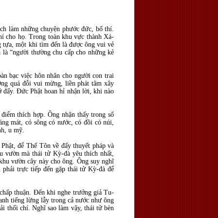
hích làm những chuyện phước đức, bố thí.
í cho họ. Trong toàn khu vực thành Xá-
 tựa, một khi tìm đến là được ông vui vẻ
a là “người thường chu cấp cho những kẻ
àn bạc việc hôn nhân cho người con trai
Ông quá đỗi vui mừng, liền phát tâm xây
 đấy. Đức Phật hoan hỉ nhận lời, khi nào
 điểm thích hợp. Ông nhận thấy trong số
áng mát, có sông có nước, có đồi có núi,
nh, u mỹ.
Phật, để Thế Tôn về đấy thuyết pháp và
hu vườn mà thái tử Kỳ-đà yêu thích nhất,
i khu vườn cây này cho ông. Ông suy nghĩ
 phải trực tiếp đến gặp thái tử Kỳ-đà để
hấp thuận. Đến khi nghe trưởng giả Tu-
danh tiếng lừng lẫy trong cả nước như ông
i thối chí. Nghĩ sao làm vậy, thái tử bèn