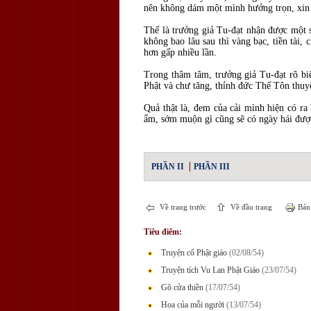
nên không dám một mình hưởng trọn, xin c
Thế là trưởng giả Tu-đạt nhận được một s
không bao lâu sau thì vàng bạc, tiền tài, 
hơn gấp nhiều lần.
Trong thâm tâm, trưởng giả Tu-đạt rõ bi
Phật và chư tăng, thỉnh đức Thế Tôn thuyế
Quả thật là, đem của cải mình hiện có ra
ẩm, sớm muộn gì cũng sẽ có ngày hái đượ
PHẦN II
PHẦN III
Về trang trước
Về đầu trang
Bản 
Tiêu điểm:
Truyện cổ Phật giáo
(02/08/54)
Truyện tích Vu Lan Phật Giáo
(23/07/54)
Gõ cửa thiền
(17/07/54)
Hoa của mỗi người
(13/07/54)