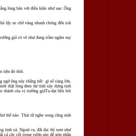
bằng lòng bán với điều kiện như sau: Ông
nhà lấy xe chở vàng nhanh chóng đến trải
 trưởng giả có vẻ như đang trầm ngâm suy
 tiện đó thôi.
ng ngờ ông này chẳng tiếc gì số vàng lớn,
mới thật lòng đem dự tính xây dựng tinh
 thành của vị trưởng giảTu-đạt liền hỏi
như thế nào. Thái tử nghe xong cũng sinh
g tinh xá. Ngoài ra, đất đai thì xem như
tất cả cây cối trong vườn này để góp phần