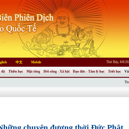
Thứ Bảy, 8/8/2
glish
中文
Mobile
 độ
Thiền học
Mật tông
Đời sống - Xã hội
Đạo đức - Tâm lý học
Triết học
Vă
Thơ
Những chuyện đương thời Đức Phật