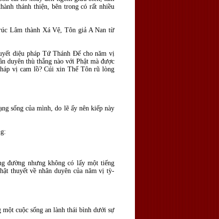
hành thánh thiện, bên trong có rất nhiều
Trúc Lâm thành Xá Vệ, Tôn giả A Nan từ
huyết diệu pháp Tứ Thánh Đế cho năm vị
hân duyên thù thắng nào với Phật mà được
pháp vị cam lồ? Cúi xin Thế Tôn rũ lòng
ạng sống của mình, do lẽ ấy nên kiếp này
ng:
ảng đường nhưng không có lấy một tiếng
hật thuyết về nhân duyên của năm vị tỳ-
g một cuộc sống an lành thái bình dưới sự