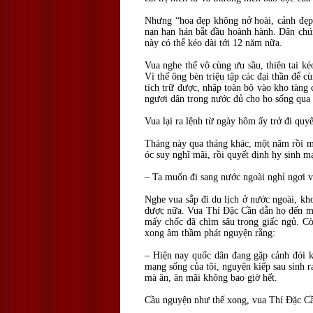
Nhưng “hoa đẹp không nở hoài, cảnh đẹp 
nạn hạn hán bắt đầu hoành hành. Dân chún
này có thể kéo dài tới 12 năm nữa.
Vua nghe thế vô cùng ưu sầu, thiên tai 
Vì thế ông bèn triệu tập các đại thần để c
tích trữ được, nhập toàn bộ vào kho tàng 
ngươi dân trong nước đủ cho họ sống qua
Vua lại ra lệnh từ ngày hôm ấy trở đi quy
Tháng này qua tháng khác, một năm rồi mộ
óc suy nghĩ mãi, rồi quyết định hy sinh 
– Ta muốn đi sang nước ngoài nghỉ ngơi và 
Nghe vua sắp đi du lịch ở nước ngoài, k
được nữa. Vua Thí Đặc Cần dẫn họ đến mộ
mấy chốc đã chìm sâu trong giấc ngủ. Cò
xong âm thầm phát nguyện rằng:
– Hiện nay quốc dân đang gặp cảnh đói k
mạng sống của tôi, nguyện kiếp sau sinh ra
mà ăn, ăn mãi không bao giờ hết.
Cầu nguyện như thế xong, vua Thí Đặc Cần 