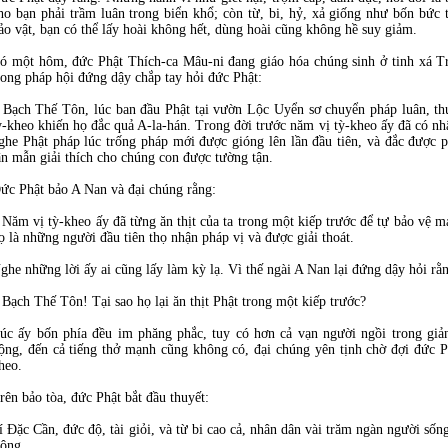
ho bạn phải trầm luân trong biển khổ; còn từ, bi, hỷ, xả giống như bốn bức t
ảo vật, bạn có thể lấy hoài không hết, dùng hoài cũng không hề suy giảm.
ó một hôm, đức Phật Thích-ca Mâu-ni đang giáo hóa chúng sinh ở tinh xá 
rong pháp hội đứng dậy chắp tay hỏi đức Phật:
 Bạch Thế Tôn, lúc ban đầu Phật tại vườn Lộc Uyển sơ chuyển pháp luân, t
ỳ-kheo khiến họ đắc quả A-la-hán. Trong đời trước năm vị tỳ-kheo ấy đã có n
ghe Phật pháp lúc trống pháp mới được gióng lên lần đầu tiên, và đắc được 
ân mẫn giải thích cho chúng con được tường tận.
ức Phật bảo A Nan và đại chúng rằng:
 Năm vị tỳ-kheo ấy đã từng ăn thịt của ta trong một kiếp trước để tự bảo vệ m
ọ là những người đầu tiên thọ nhận pháp vị và được giải thoát.
ghe những lời ấy ai cũng lấy làm kỳ lạ. Vì thế ngài A Nan lại đứng dậy hỏi rằ
 Bạch Thế Tôn! Tại sao họ lại ăn thịt Phật trong một kiếp trước?
úc ấy bốn phía đều im phăng phắc, tuy có hơn cả vạn người ngồi trong gi
ộng, đến cả tiếng thở mạnh cũng không có, đại chúng yên tịnh chờ đợi đức P
heo.
rên bảo tòa, đức Phật bắt đầu thuyết:
í Đặc Cần, đức độ, tài giỏi, và từ bi cao cả, nhân dân vài trăm ngàn người sốn
 ông.