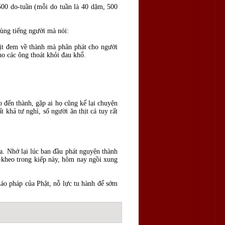
 500 do-tuần (mỗi do tuần là 40 dặm, 500
dùng tiếng người mà nói:
thịt đem về thành mà phân phát cho người
ho các ông thoát khỏi đau khổ.
o đến thành, gặp ai họ cũng kể lại chuyện
t khả tư nghì, số người ăn thịt cá tuy rất
ta. Nhớ lại lúc ban đầu phát nguyện thành
ỳ-kheo trong kiếp này, hôm nay ngồi xung
iáo pháp của Phật, nỗ lực tu hành để sớm