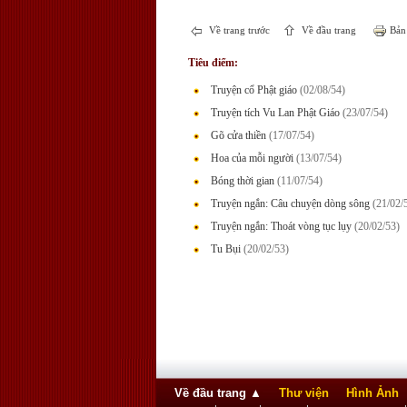
Về trang trước
Về đầu trang
Bản 
Tiêu điểm:
Truyện cổ Phật giáo
(02/08/54)
Truyện tích Vu Lan Phật Giáo
(23/07/54)
Gõ cửa thiền
(17/07/54)
Hoa của mỗi người
(13/07/54)
Bóng thời gian
(11/07/54)
Truyện ngắn: Câu chuyện dòng sông
(21/02/
Truyện ngắn: Thoát vòng tục lụy
(20/02/53)
Tu Bụi
(20/02/53)
Về đầu trang
▲
Thư viện
Hình Ảnh