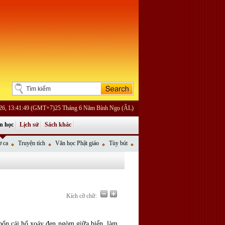
026, 13:41:49 (GMT+7)25 Tháng 6 Năm Bính Ngọ (ÂL)
n học
Lịch sử
Sách khác
 ca
Truyện tích
Văn học Phật giáo
Tùy bút
Kích cỡ chữ:
 bốn cái hố xoáy đen ngòm giữa biển, làm