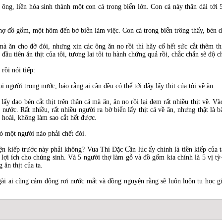
a ông, liền hóa sinh thành một con cá trong biển lớn. Con cá này thân dài tới
thợ đồ gốm, một hôm đến bờ biển làm việc. Con cá trong biển trông thấy, bèn 
i mà ăn cho đỡ đói, nhưng xin các ông ăn no rồi thì hãy cố hết sức cắt thêm 
u tiên ăn thịt của tôi, tương lai tôi tu hành chứng quả rồi, chắc chắn sẽ độ c
rồi nói tiếp:
i người trong nước, bảo rằng ai cần đều có thể tới đây lấy thịt của tôi về ăn.
y dao bén cắt thịt trên thân cá mà ăn, ăn no rồi lại đem rất nhiều thịt về. Và
 nước. Rất nhiều, rất nhiều người ra bờ biển lấy thịt cá về ăn, nhưng thật là bấ
 hoài, không làm sao cắt hết được.
ó một người nào phải chết đói.
ện kiếp trước này phải không? Vua Thí Đặc Cần lúc ấy chính là tiền kiếp của 
 lợi ích cho chúng sinh. Và 5 người thợ làm gỗ và đồ gốm kia chính là 5 vị t
 ăn thịt của ta.
gài ai cũng cảm động rơi nước mắt và đồng nguyện rằng sẽ luôn luôn tu học g