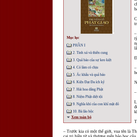
c
b
C
t
–
Mục lục
t
n
PHẦN I
l
2. Tinh xá và thiên cung
Đ
3. Quả báo của sự keo kiệt
4. Có làm có chịu
–
h
5. Ác khẩu và quả báo
6. Kiện Đạt Đa ích kỷ
N
7. Hái hoa dâng Phật
–
8. Niệm Phật diệt tội
L
9. Nghĩa khí của con khỉ mặt đỏ
đ
10. Bà lão bộc
k
Xem toàn bộ
T
– Trước kia có một thế giới, vua tên là Th
cai trị hiền từ và thương mến bảo bọc của