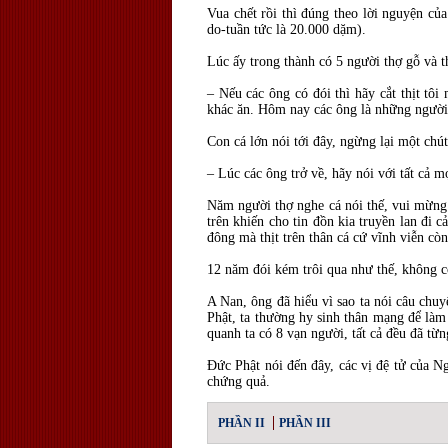
Vua chết rồi thì đúng theo lời nguyện củ
do-tuần tức là 20.000 dặm).
Lúc ấy trong thành có 5 người thợ gỗ và 
– Nếu các ông có đói thì hãy cắt thịt tô
khác ăn. Hôm nay các ông là những người đầ
Con cá lớn nói tới đây, ngừng lại một chút 
– Lúc các ông trở về, hãy nói với tất cả mọ
Năm người thợ nghe cá nói thế, vui mừng lấ
trên khiến cho tin đồn kia truyền lan đi cả
đông mà thịt trên thân cá cứ vĩnh viễn còn
12 năm đói kém trôi qua như thế, không c
A Nan, ông đã hiểu vì sao ta nói câu chuy
Phật, ta thường hy sinh thân mạng để làm
quanh ta có 8 vạn người, tất cả đều đã từng
Đức Phật nói đến đây, các vị đệ tử của N
chứng quả.
PHẦN II
PHẦN III