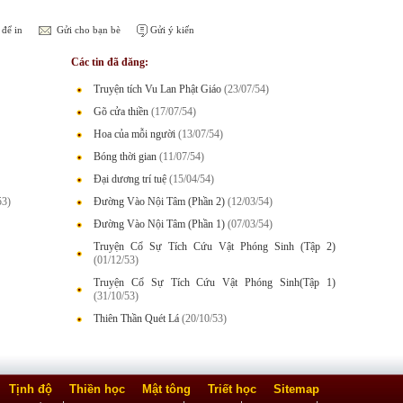
để in
Gửi cho bạn bè
Gửi ý kiến
Các tin đã đăng:
Truyện tích Vu Lan Phật Giáo
(23/07/54)
Gõ cửa thiền
(17/07/54)
Hoa của mỗi người
(13/07/54)
Bóng thời gian
(11/07/54)
Đại dương trí tuệ
(15/04/54)
53)
Đường Vào Nội Tâm (Phần 2)
(12/03/54)
Đường Vào Nội Tâm (Phần 1)
(07/03/54)
Truyện Cổ Sự Tích Cứu Vật Phóng Sinh (Tập 2)
(01/12/53)
Truyện Cổ Sự Tích Cứu Vật Phóng Sinh(Tập 1)
(31/10/53)
Thiên Thần Quét Lá
(20/10/53)
Tịnh độ
Thiền học
Mật tông
Triết học
Sitemap