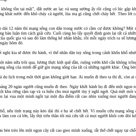
không tồn tại mãi”, đất nước an lạc và sung sướng ấy rồi cũng có lúc gặp
g khát nước đến khô cháy cả người, lúa mạ gì cũng chết cháy hết. Theo lời c
kéo dài 12 năm thì mạng sống con dân trong nước có cầm cự được không? Một n
ùng bàn luận tìm cách giải cứu. Cuối cùng họ lấy quyết định gom lại tất cả nhữ
của quốc gia và sau đó làm thống kê nhân khẩu, rồi mỗi ngày trích ra số lượn
 ngày hôm đó.
ết nghị kia sẽ được thi hành, vì thế nhân dân tuy sống trong cảnh khốn khổ nhưn
t năm nữa trôi qua, lương thực kiệt quệ dần, ruộng vườn khô cằn không trồng 
mạng sống của mình để giữ gìn mạng sống của tất cả những người khác. Ông bèn
du lịch trong một thời gian không giới hạn. Ai muốn đi theo ta thì đi, còn ai 
hoảng 20 ngàn người cũng muốn đi theo. Ngày khởi hành họ đi đến một ngọn nú
t khu rừng rậm rạp và ra hiệu cho mọi người tùy ý nghỉ ngơi. Quá mệt mỏi v
n lại vua một mình ngồi tại một địa điểm rất cao nhìn xuống mọi người đan
hổ, nếu tình trạng này kéo dài thì e họ sẽ chết hết. Vì muốn cứu mạng sống 
 làm con cá lớn, lấy thịt trên thân tôi mà cứu tất cả mọi người khỏi cơn đói k
bèn trèo lên một ngọn cây rất cao gieo mình xuống, tắt thở chết ngay tại chỗ