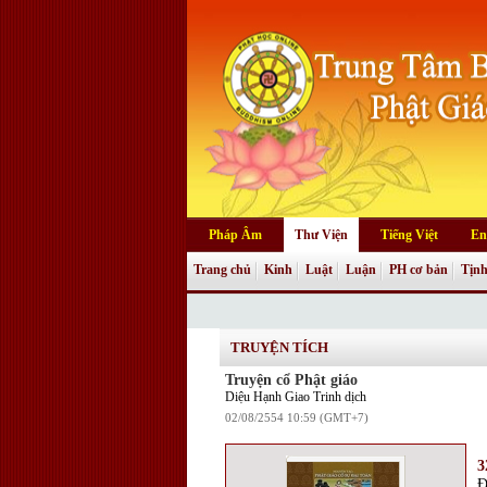
Pháp Âm
Thư Viện
Tiếng Việt
En
Trang chủ
Kinh
Luật
Luận
PH cơ bản
Tịnh
Truyện tranh
TRUYỆN TÍCH
Truyện cổ Phật giáo
Diệu Hạnh Giao Trinh dịch
02/08/2554 10:59 (GMT+7)
3
Đ