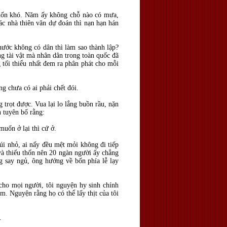
 khốn khó. Năm ấy không chỗ nào có mưa,
ác nhà thiên văn dự đoán thì nạn hạn hán
ước không có dân thì làm sao thành lập?
ng tài vật mà nhân dân trong toàn quốc đã
g tối thiểu nhất đem ra phân phát cho mỗi
g chưa có ai phải chết đói.
trọt được. Vua lại lo lắng buồn rầu, nặn
 tuyên bố rằng:
muốn ở lại thì cứ ở.
i nhỏ, ai nấy đều mệt mỏi không đi tiếp
à thiếu thốn nên 20 ngàn người ấy chẳng
g say ngủ, ông hướng về bốn phía lễ lạy
cho mọi người, tôi nguyện hy sinh chính
ém. Nguyện rằng họ có thể lấy thịt của tôi
.