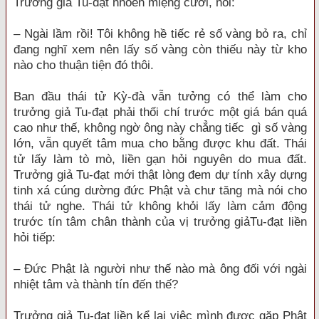
Trưởng giả Tu-đạt nhoẻn miệng cười, nói:
– Ngài lầm rồi! Tôi không hề tiếc rẻ số vàng bỏ ra, chỉ
đang nghĩ xem nên lấy số vàng còn thiếu này từ kho
nào cho thuận tiện đó thôi.
Ban đầu thái tử Kỳ-đà vẫn tưởng có thể làm cho
trưởng giả Tu-đạt phải thối chí trước một giá bán quá
cao như thế, không ngờ ông này chẳng tiếc gì số vàng
lớn, vẫn quyết tâm mua cho bằng được khu đất. Thái
tử lấy làm tò mò, liền gạn hỏi nguyên do mua đất.
Trưởng giả Tu-đạt mới thật lòng đem dự tính xây dựng
tinh xá cúng dường đức Phật và chư tăng mà nói cho
thái tử nghe. Thái tử không khỏi lấy làm cảm động
trước tín tâm chân thành của vị trưởng giảTu-đạt liền
hỏi tiếp:
– Đức Phật là người như thế nào mà ông đối với ngài
nhiệt tâm và thành tín đến thế?
Trưởng giả Tu-đạt liền kể lại việc mình được gặp Phật