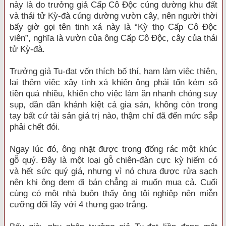
này là do trưởng giả Cấp Cô Độc cúng dường khu đất
và thái tử Kỳ-đà cúng dường vườn cây, nên người thời
bấy giờ gọi tên tinh xá này là “Kỳ thọ Cấp Cô Độc
viên”, nghĩa là vườn của ông Cấp Cô Độc, cây của thái
tử Kỳ-đà.
Trưởng giả Tu-đạt vốn thích bố thí, ham làm việc thiện,
lại thêm việc xây tinh xá khiến ông phải tốn kém số
tiền quá nhiều, khiến cho việc làm ăn nhanh chóng suy
sụp, dần dần khánh kiệt cả gia sản, không còn trong
tay bất cứ tài sản giá trị nào, thậm chí đã đến mức sắp
phải chết đói.
Ngay lúc đó, ông nhặt được trong đống rác một khúc
gỗ quý. Đây là một loại gỗ chiên-đàn cực kỳ hiếm có
và hết sức quý giá, nhưng vì nó chưa được rửa sạch
nên khi ông đem đi bán chẳng ai muốn mua cả. Cuối
cùng có một nhà buôn thấy ông tội nghiệp nên miễn
cưỡng đổi lấy với 4 thưng gạo trắng.