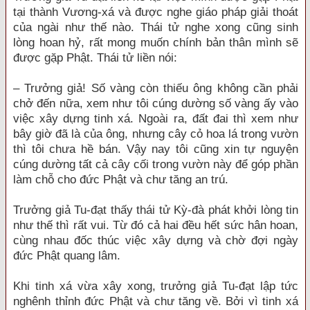
tại thành Vương-xá và được nghe giáo pháp giải thoát
của ngài như thế nào. Thái tử nghe xong cũng sinh
lòng hoan hỷ, rất mong muốn chính bản thân mình sẽ
được gặp Phật. Thái tử liền nói:
– Trưởng giả! Số vàng còn thiếu ông không cần phải
chở đến nữa, xem như tôi cúng dường số vàng ấy vào
việc xây dựng tinh xá. Ngoài ra, đất đai thì xem như
bây giờ đã là của ông, nhưng cây cỏ hoa lá trong vườn
thì tôi chưa hề bán. Vậy nay tôi cũng xin tự nguyện
cúng dường tất cả cây cối trong vườn này để góp phần
làm chỗ cho đức Phật và chư tăng an trú.
Trưởng giả Tu-đạt thấy thái tử Kỳ-đà phát khởi lòng tin
như thế thì rất vui. Từ đó cả hai đều hết sức hân hoan,
cùng nhau đốc thúc việc xây dựng và chờ đợi ngày
đức Phật quang lâm.
Khi tinh xá vừa xây xong, trưởng giả Tu-đạt lập tức
nghênh thỉnh đức Phật và chư tăng về. Bởi vì tinh xá