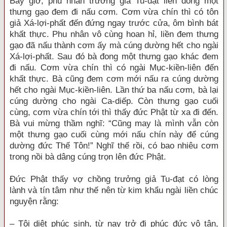
Bấy giờ, phu nhân trưởng giả Tu-đạt liền đong một
thưng gạo đem đi nấu cơm. Cơm vừa chín thì có tôn
giả Xá-lợi-phất đến đứng ngay trước cửa, ôm bình bát
khất thực. Phu nhân vô cùng hoan hỉ, liền đem thưng
gạo đã nấu thành cơm ấy mà cúng dường hết cho ngài
Xá-lợi-phất. Sau đó bà đong một thưng gạo khác đem
đi nấu. Cơm vừa chín thì có ngài Mục-kiền-liên đến
khất thực. Bà cũng đem cơm mới nấu ra cúng dường
hết cho ngài Mục-kiền-liên. Lần thứ ba nấu cơm, bà lại
cúng dường cho ngài Ca-diếp. Còn thưng gạo cuối
cùng, cơm vừa chín tới thì thấy đức Phật từ xa đi đến.
Bà vui mừng thầm nghĩ: “Cũng may là mình vẫn còn
một thưng gạo cuối cùng mới nấu chín này để cúng
dường đức Thế Tôn!” Nghĩ thế rồi, có bao nhiêu cơm
trong nồi bà dâng cúng trọn lên đức Phật.
Đức Phật thấy vợ chồng trưởng giả Tu-đạt có lòng
lành và tín tâm như thế nên từ kim khẩu ngài liền chúc
nguyện rằng:
– Tội diệt phúc sinh, từ nay trở đi phúc đức vô tận,