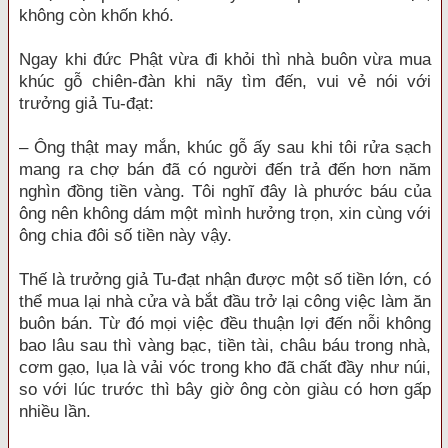
không còn khốn khó.
Ngay khi đức Phật vừa đi khỏi thì nhà buôn vừa mua
khúc gỗ chiên-đàn khi nãy tìm đến, vui vẻ nói với
trưởng giả Tu-đạt:
– Ông thật may mắn, khúc gỗ ấy sau khi tôi rửa sạch
mang ra chợ bán đã có người đến trả đến hơn năm
nghìn đồng tiền vàng. Tôi nghĩ đây là phước báu của
ông nên không dám một mình hưởng trọn, xin cùng với
ông chia đôi số tiền này vậy.
Thế là trưởng giả Tu-đạt nhận được một số tiền lớn, có
thể mua lại nhà cửa và bắt đầu trở lại công việc làm ăn
buôn bán. Từ đó mọi việc đều thuận lợi đến nỗi không
bao lâu sau thì vàng bạc, tiền tài, châu báu trong nhà,
cơm gạo, lụa là vải vóc trong kho đã chất đầy như núi,
so với lúc trước thì bây giờ ông còn giàu có hơn gấp
nhiều lần.