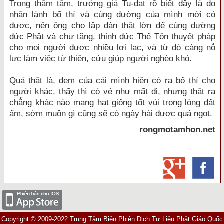
Trong thâm tâm, trưởng giả Tu-đạt rõ biết đây là do
nhân lành bố thí và cúng dường của mình mới có
được, nên ông cho lập đàn thật lớn để cúng dường
đức Phật và chư tăng, thỉnh đức Thế Tôn thuyết pháp
cho mọi người được nhiều lợi lạc, và từ đó càng nỗ
lực làm việc từ thiện, cứu giúp người nghèo khó.
Quả thật là, đem của cải mình hiện có ra bố thí cho
người khác, thấy thì có vẻ như mất đi, nhưng thật ra
chẳng khác nào mang hạt giống tốt vùi trong lòng đất
ẩm, sớm muộn gì cũng sẽ có ngày hái được quả ngọt.
rongmotamhon.net
Copyright © 2009-2022 Trung Tâm Biên Phiên Dịch Tư Liệu Phật Giáo Quốc