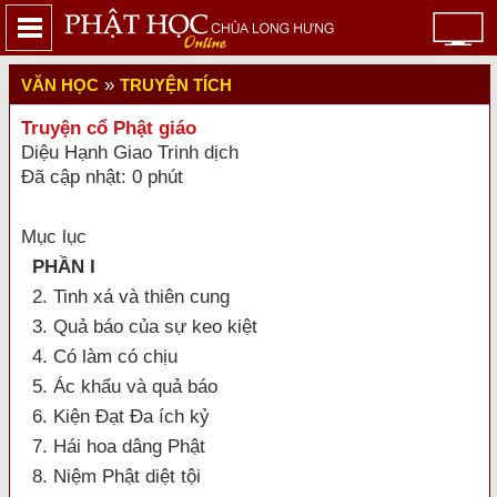
»
VĂN HỌC
TRUYỆN TÍCH
Truyện cổ Phật giáo
Diệu Hạnh Giao Trinh dịch
Đã cập nhật: 0 phút
Mục lục
PHẦN I
2. Tinh xá và thiên cung
3. Quả báo của sự keo kiệt
4. Có làm có chịu
5. Ác khẩu và quả báo
6. Kiện Đạt Đa ích kỷ
7. Hái hoa dâng Phật
8. Niệm Phật diệt tội