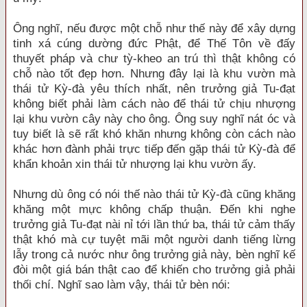
Ông nghĩ, nếu được một chỗ như thế này để xây dựng
tinh xá cúng dường đức Phật, để Thế Tôn về đấy
thuyết pháp và chư tỳ-kheo an trú thì thật không có
chỗ nào tốt đẹp hơn. Nhưng đây lại là khu vườn mà
thái tử Kỳ-đà yêu thích nhất, nên trưởng giả Tu-đạt
không biết phải làm cách nào để thái tử chịu nhượng
lại khu vườn cây này cho ông. Ông suy nghĩ nát óc và
tuy biết là sẽ rất khó khăn nhưng không còn cách nào
khác hơn đành phải trực tiếp đến gặp thái tử Kỳ-đà để
khẩn khoản xin thái tử nhượng lại khu vườn ấy.
Nhưng dù ông có nói thế nào thái tử Kỳ-đà cũng khăng
khăng một mực không chấp thuận. Đến khi nghe
trưởng giả Tu-đạt nài nỉ tới lần thứ ba, thái tử cảm thấy
thật khó mà cự tuyệt mãi một người danh tiếng lừng
lẫy trong cả nước như ông trưởng giả này, bèn nghĩ kế
đòi một giá bán thật cao để khiến cho trưởng giả phải
thối chí. Nghĩ sao làm vậy, thái tử bèn nói: