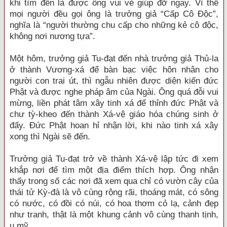
khi tìm đến là được ông vui vẻ giúp đỡ ngay. Vì thế
mọi người đều gọi ông là trưởng giả “Cấp Cô Độc”,
nghĩa là “người thường chu cấp cho những kẻ cô độc,
không nơi nương tựa”.
Một hôm, trưởng giả Tu-đạt đến nhà trưởng giả Thủ-la
ở thành Vương-xá để bàn bạc việc hôn nhân cho
người con trai út, thì ngẫu nhiên được diện kiến đức
Phật và được nghe pháp âm của Ngài. Ông quá đỗi vui
mừng, liền phát tâm xây tinh xá để thỉnh đức Phật và
chư tỳ-kheo đến thành Xá-vệ giáo hóa chúng sinh ở
đấy. Đức Phật hoan hỉ nhận lời, khi nào tinh xá xây
xong thì Ngài sẽ đến.
Trưởng giả Tu-đạt trở về thành Xá-vệ lập tức đi xem
khắp nơi để tìm một địa điểm thích hợp. Ông nhận
thấy trong số các nơi đã xem qua chỉ có vườn cây của
thái tử Kỳ-đà là vô cùng rộng rãi, thoáng mát, có sông
có nước, có đồi có núi, có hoa thơm cỏ lạ, cảnh đẹp
như tranh, thật là một khung cảnh vô cùng thanh tịnh,
u mỹ.