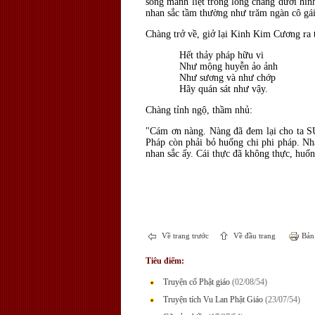
sống mãnh liệt trong lòng chàng dưới hì
nhan sắc tầm thường như trăm ngàn cô gái
Chàng trở về, giở lại Kinh Kim Cương ra t
Hết thảy pháp hữu vi
Như mộng huyễn ảo ảnh
Như sương và như chớp
Hãy quán sát như vậy.
Chàng tỉnh ngộ, thầm nhủ:
"Cám ơn nàng. Nàng đã đem lại cho ta SỰ
Pháp còn phải bỏ huống chi phi pháp. Nh
nhan sắc ấy. Cái thực đã không thực, huố
Về trang trước
Về đầu trang
Bản 
Tiêu điểm:
Truyện cổ Phật giáo
(02/08/54)
Truyện tích Vu Lan Phật Giáo
(23/07/54)