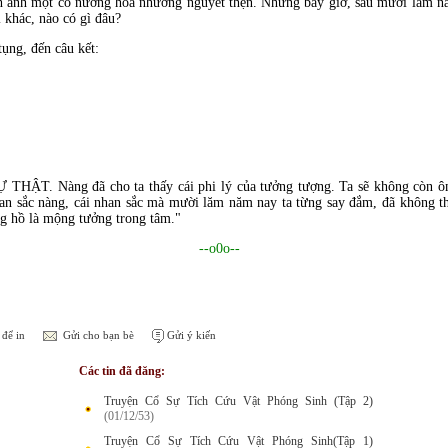
nh ảnh một cô nương hoa nhường nguyết thẹn. Nhưng bây giờ, sau mười lăm nă
 khác, nào có gì đâu?
ụng, đến câu kết:
 THẬT. Nàng đã cho ta thấy cái phi lý của tưởng tượng. Ta sẽ không còn ôm
an sắc nàng, cái nhan sắc mà mười lăm năm nay ta từng say đắm, đã không th
ng hồ là mộng tưởng trong tâm."
--o0o--
để in
Gửi cho bạn bè
Gửi ý kiến
Các tin đã đăng:
Truyện Cổ Sự Tích Cứu Vật Phóng Sinh (Tập 2)
(01/12/53)
Truyện Cổ Sự Tích Cứu Vật Phóng Sinh(Tập 1)