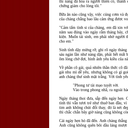
thì nàng đã hóa ra người thiên cổ, thành 
chứng giám cho lòng tôi."
Bữa ăn nào cũng vậy, việc cúng cơm và đọc
của chàng chẳng bao lâu cảm ứng được vo
"Cảm tấm tình si của chàng, em đã xin 
năm sau đúng vào ngày rằm tháng bảy, c
kiện. Muốn tái sinh, em phải nhờ người 
cho em."
Sinh tỉnh dậy mừng rỡ, ghi rõ ngày tháng
sáu ngàn lần như nàng dặn, phải hết mất
ôm lòng chờ đợi, hình ảnh yêu kiều của n
Về phần cô gái, quả nhiên thần thức cô đã
gái nhu mì dễ yêu, nhưng không có gì gọi
anh chàng thư sinh mặt trắng. Với tình y
"Phong tư tài mạo tuyệt vời.
Vào trong phong nhã, ra ngoài hà
Ngày tháng thoi đưa, sắp đến ngày hẹn. C
tình thì vẫn tươi trẻ như thuở ban đầu, 
tim anh không chút đổi thay, đó là nét đ
thì chắc chắn bây giờ nàng cũng không cò
Cái ngày hẹn hò đã đến. Anh chàng thắng b
Anh cũng không quên bôi dầu láng mượt nh