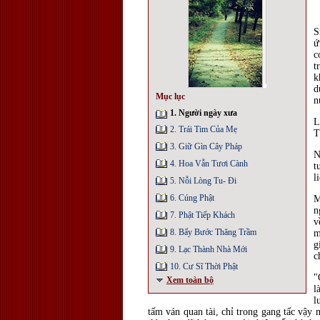
S
ứ
c
t
k
d
Mục lục
n
1. Người ngày xưa
L
2. Trái Tim Của Mẹ
T
3. Giữ Gìn Cây Pháp
N
4. Hoa Vẫn Tươi Cành
t
l
5. Nỗi Lòng Tu- Đi
6. Cúng Phật
M
n
7. Phật Tiếp Khách
v
8. Bẩy Bước Thăng Trầm
m
g
9. Lạc Thành Nhà Mới
c
10. Cư Sĩ Thời Phật
"
Xem toàn bộ
l
l
tấm ván quan tài, chỉ trong gang tấc vậy