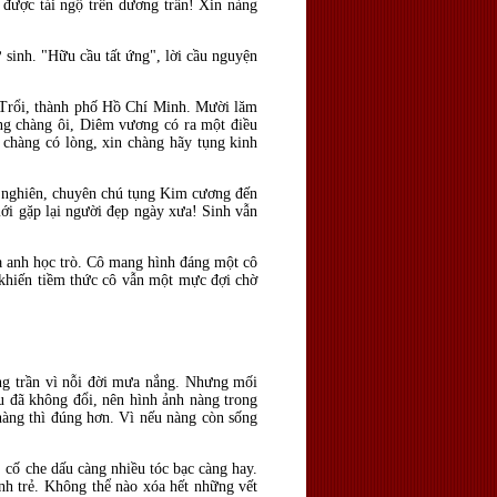
a được tái ngộ trên dương trần! Xin nàng
 sinh. "Hữu cầu tất ứng", lời cầu nguyện
 Trổi, thành phố Hồ Chí Minh. Mười lăm
ng chàng ôi, Diêm vương có ra một điều
chàng có lòng, xin chàng hãy tụng kinh
út nghiên, chuyên chú tụng Kim cương đến
i gặp lại người đẹp ngày xưa! Sinh vẫn
của anh học trò. Cô mang hình đáng một cô
, khiến tiềm thức cô vẫn một mực đợi chờ
ong trần vì nỗi đời mưa nắng. Nhưng mối
êu đã không đổi, nên hình ảnh nàng trong
 nàng thì đúng hơn. Vì nếu nàng còn sống
 cố che dấu càng nhiều tóc bạc càng hay.
nh trẻ. Không thể nào xóa hết những vết