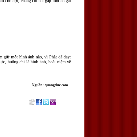
m chờ đợi, chàng chỉ bắt gặp một cô gái
 giữ một hình ảnh nào, vì Phật đã dạy:
ực, huống chi là hình ảnh, hoài niệm về
Nguồn: quangduc.com