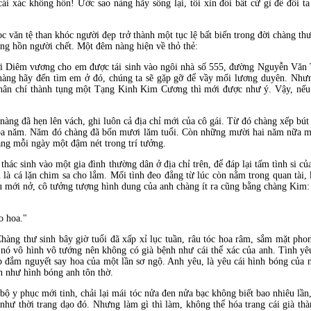
cái xác không hồn! Ước sao nàng hãy sống lại, tôi xin đổi bất cứ gì để đôi t
 văn tệ than khóc người đẹp trở thành một tục lệ bất biến trong đời chàng thư
ng hồn người chết. Một đêm nàng hiện về thỏ thẻ:
với Diêm vương cho em được tái sinh vào ngôi nhà số 555, đường Nguyễn Văn
hàng hãy đến tìm em ở đó, chúng ta sẽ gặp gỡ để vầy mối lương duyên. Như
thân chí thành tụng một Tạng Kinh Kim Cương thì mới được như ý. Vậy, nếu 
 nàng đã hẹn lên vách, ghi luôn cả địa chỉ mới của cô gái. Từ đó chàng xếp b
 ba năm. Năm đó chàng đã bốn mươi lăm tuổi. Còn những mười hai năm nữa mớ
àng mỗi ngày một đậm nét trong trí tưởng.
 thác sinh vào một gia đình thường dân ở địa chỉ trên, để đáp lại tấm tình si 
 là cá lặn chim sa cho lắm. Mối tình đeo đẳng từ lúc còn nằm trong quan tài
êu mới nở, cô tưởng tượng hình dung của anh chàng ít ra cũng bằng chàng Kim:
o hoa."
hàng thư sinh bây giờ tuổi đã xấp xỉ lục tuần, râu tóc hoa râm, sắm mặt ph
vì nó vô hình vô tướng nên không có già bệnh như cái thể xác của anh. Tình y
ẹp đắm nguyết say hoa của một lần sơ ngộ. Anh yêu, là yêu cái hình bóng của
n như hình bóng anh tôn thờ.
ộ y phục mới tinh, chải lại mái tóc nửa đen nửa bạc không biết bao nhiêu lần,
ư thời trang dạo đó. Nhưng làm gì thì làm, không thể hóa trang cái già thà