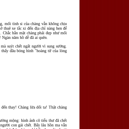
ng, mối tình si của chàng vẫn không chịu
ở thuê xe tắc xi đến địa chỉ nàng hẹn để
ái. Chắc hẳn mặt chàng phải đẹp như mối
ỡ! Ngàn năm hồ dễ đã ai quên.
 mà suýt chết ngất người vì sung sướng.
o thấy đâu bóng hình "hoàng tử của lòng
 đến thay! Chàng lừa dối ta! Thật chàng
ường mộng: hình ảnh cô tiểu thư đã chết
 người con gái chết. Bấy lâu hồn ma vẫn