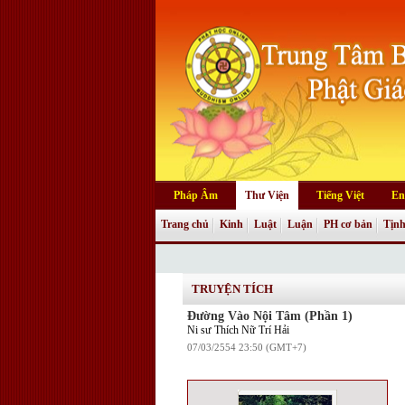
Pháp Âm
Thư Viện
Tiếng Việt
En
Trang chủ
Kinh
Luật
Luận
PH cơ bản
Tịnh
Truyện tranh
TRUYỆN TÍCH
Đường Vào Nội Tâm (Phần 1)
Ni sư Thích Nữ Trí Hải
07/03/2554 23:50 (GMT+7)