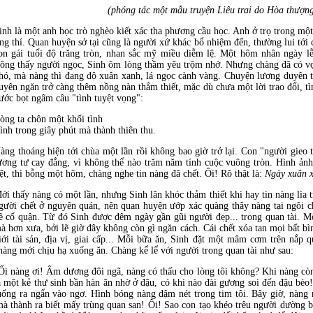
(phóng tác một mẫu truyện Liêu trai do Hòa thượng
inh là một anh học trò nghèo kiết xác tha phương cầu học. Anh ở trọ trong mộ
ng thí. Quan huyện sở tại cũng là người xứ khác bổ nhiệm đến, thường lui tới
on gái tuổi độ trăng tròn, nhan sắc mỹ miều diễm lệ. Một hôm nhân ngày lễ
rông thấy người ngọc, Sinh ôm lòng thầm yêu trộm nhớ. Nhưng chàng đã có vợ 
hó, mà nàng thì đang độ xuân xanh, lá ngọc cành vàng. Chuyện lương duyên 
uyên ngăn trở càng thêm nồng nàn thắm thiết, mặc dù chưa một lời trao đổi, 
ước bọt ngâm câu "tình tuyệt vọng":
òng ta chôn một khối tình
ình trong giây phút mà thành thiên thu.
àng thoáng hiện tới chùa một lần rồi không bao giờ trở lại. Con "người gieo
ương tư cay đắng, vì không thể nào trăm năm tính cuộc vuông tròn. Hình ả
iệt, thì bỗng một hôm, chàng nghe tin nàng đã chết. Ôi! Rõ thật là:
Ngày xuân x
ới thấy nàng có một lần, nhưng Sinh lăn khóc thảm thiết khi hay tin nàng lìa t
gười chết ở nguyên quán, nên quan huyện ướp xác quàng thây nàng tại ngôi c
ề cố quận. Từ đó Sinh được đêm ngày gần gũi người đẹp... trong quan tài. M
à hơn xưa, bởi lẽ giờ đây không còn gì ngăn cách. Cái chết xóa tan mọi bất b
iới tài sản, địa vị, giai cấp... Mỗi bữa ăn, Sinh đặt một mâm cơm trên nắp 
hàng mới chịu hạ xuống ăn. Chàng kể lể với người trong quan tài như sau:
Ối nàng ơi! Âm dương đôi ngã, nàng có thấu cho lòng tôi không? Khi nàng còn 
à một kẻ thư sinh bần hàn ăn nhờ ở đậu, có khi nào đài gương soi đến đậu bèo!
uống ra ngẩn vào ngơ. Hình bóng nàng đậm nét trong tim tôi. Bây giờ, nàng
 mà thành ra biết mấy trùng quan san! Ôi! Sao con tạo khéo trêu người dường 