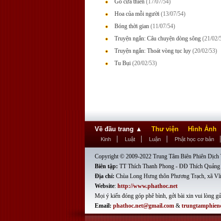
Gõ cửa thiền
(17/07/54)
Hoa của mỗi người
(13/07/54)
Bóng thời gian
(11/07/54)
Truyện ngắn: Câu chuyện dòng sông
(21/02/
Truyện ngắn: Thoát vòng tục lụy
(20/02/53)
Tu Bụi
(20/02/53)
Về đầu trang
▲
Thư viện
Hình Ảnh
Kinh
Luật
Luận
Phật học cơ bản
Copyright © 2009-2022 Trung Tâm Biên Phiên Dịch T
Biên tập:
TT Thích Thanh Phong - ĐĐ Thích Quảng
Địa chỉ:
Chùa Long Hưng thôn Phương Trạch, xã Vĩ
Website
:
http://www.phathoc.net
Mọi ý kiến đóng góp phê bình, gởi bài xin vui lòng gử
Email:
phathoc.net@gmail.com
&
trungtamphien