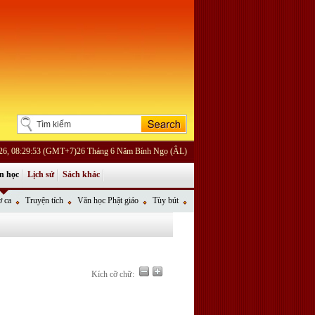
026, 08:29:53 (GMT+7)26 Tháng 6 Năm Bính Ngọ (ÂL)
n học
Lịch sử
Sách khác
 ca
Truyện tích
Văn học Phật giáo
Tùy bút
Kích cỡ chữ: