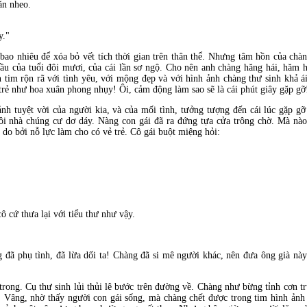
ăn nheo.
y."
bao nhiêu để xóa bỏ vết tích thời gian trên thân thể. Nhưng tâm hồn của chà
đầu của tuổi đôi mươi, của cái lần sơ ngộ. Cho nên anh chàng hăng hái, hăm h
n tim rộn rã với tình yêu, với mộng đẹp và với hình ảnh chàng thư sinh khả 
 trẻ như hoa xuân phong nhụy! Ôi, cảm động làm sao sẽ là cái phút giây gặp g
nh tuyệt vời của người kia, và của mối tình, tưởng tượng đến cái lúc gặp gỡ
gôi nhà chúng cư dơ dáy. Nàng con gái đã ra đứng tựa cửa trông chờ. Mà nà
 do bởi nỗ lực làm cho có vẻ trẻ. Cô gái buột miệng hỏi:
ô cứ thưa lại với tiểu thư như vậy.
 đã phụ tình, đã lừa dối ta! Chàng đã si mê người khác, nên đưa ông già này
ng. Cụ thư sinh lủi thủi lê bước trên đường về. Chàng như bừng tỉnh cơn tr
y. Vâng, nhờ thấy người con gái sống, mà chàng chết được trong tim hình ảnh