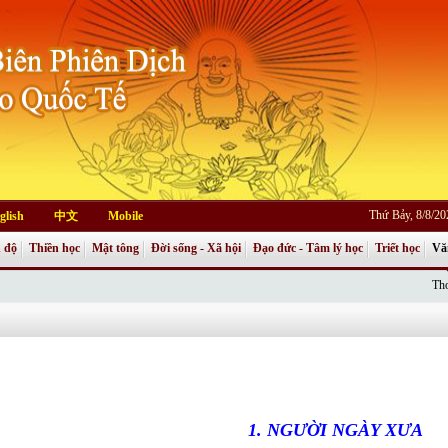
Thứ Bảy, 8/8/2
glish
中文
Mobile
 độ
Thiền học
Mật tông
Đời sống - Xã hội
Đạo đức - Tâm lý học
Triết học
Vă
Thơ
1. NGƯỜI NGÀY XƯA