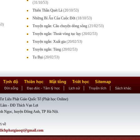
(31/10/53)
Thiên Thần Quét Lá
(20/10/53)
Những Bí Ẩn Của Cuộc Đời
(18/10/53)
53)
Truyện ngắn: Câu chuyện dòng sông
(21/02/53)
Truyện ngắn: Thoát vòng tục lụy
(20/02/53)
Truyện ngắn: Xuất gia
(20/02/53)
Truyện ngắn: Tùng
(20/02/53)
Tu Bụi
(20/02/53)
Tịnh độ
Thiền học
Mật tông
Triết học
Sitemap
Đời sống
Đạo đức - Tâm lý học
Lịch sử
Truyện tích
Sách khác
ư Liệu Phật Giáo Quốc Tế (Phật học Online)
 Lâm - ĐĐ Thích Vạn Lợi
nh Ngọc, huyện Đông Anh, TP Hà Nội.
i về
dichphatgiaoqt@gmail.com