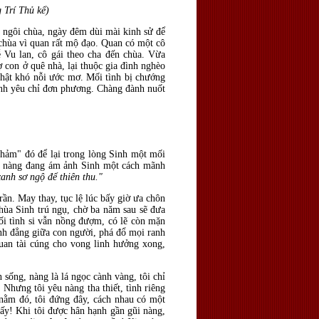
 Trí Thủ kể)
t ngôi chùa, ngày đêm dùi mài kinh sử để
 chùa vì quan rất mộ đạo. Quan có một cô
 Vu lan, cô gái theo cha đến chùa. Vừa
con ở quê nhà, lại thuộc gia đình nghèo
thật khó nỗi ước mơ. Mối tình bị chướng
tình yêu chỉ đơn phương. Chàng đành nuốt
 thảm" đó để lại trong lòng Sinh một mối
nh nàng đang ám ảnh Sinh một cách mãnh
anh sơ ngộ để thiên thu."
rần. May thay, tục lệ lúc bấy giờ ưa chôn
hùa Sinh trú ngụ, chờ ba năm sau sẽ đưa
ối tình si vẫn nồng đượm, có lẽ còn mặn
ình đẳng giữa con người, phá đổ mọi ranh
quan tài cúng cho vong linh hưởng xong,
sống, nàng là lá ngọc cành vàng, tôi chỉ
 Nhưng tôi yêu nàng tha thiết, tình riêng
 nằm đó, tôi đứng đây, cách nhau có một
bấy! Khi tôi được hân hạnh gần gũi nàng,