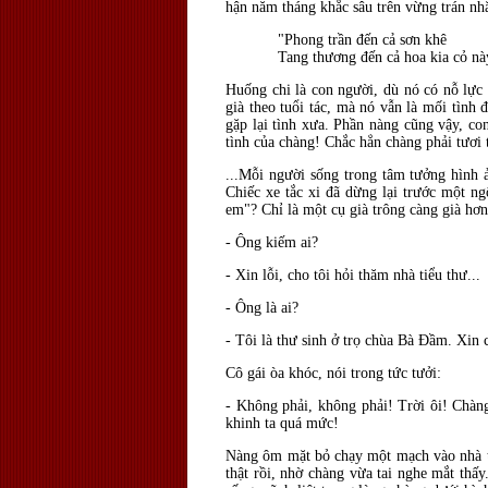
hận năm tháng khắc sâu trên vừng trán nh
"Phong trần đến cả sơn khê
Tang thương đến cả hoa kia cỏ nà
Huống chi là con người, dù nó có nỗ lực 
già theo tuổi tác, mà nó vẫn là mối tình 
gặp lại tình xưa. Phần nàng cũng vậy, co
tình của chàng! Chắc hẳn chàng phải tươi
...Mỗi người sống trong tâm tưởng hình ả
Chiếc xe tắc xi đã dừng lại trước một n
em"? Chỉ là một cụ già trông càng già hơn
- Ông kiếm ai?
- Xin lỗi, cho tôi hỏi thăm nhà tiểu thư...
- Ông là ai?
- Tôi là thư sinh ở trọ chùa Bà Ðầm. Xin c
Cô gái òa khóc, nói trong tức tưởi:
- Không phải, không phải! Trời ôi! Chàng
khinh ta quá mức!
Nàng ôm mặt bỏ chạy một mạch vào nhà tro
thật rồi, nhờ chàng vừa tai nghe mắt thấ