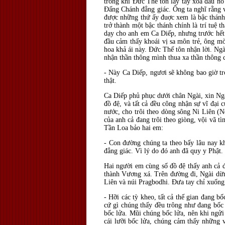
trong khi Ðức Thế tôn lấy tay xoa đầu nó
Ðấng Chánh đẳng giác. Ông ta nghĩ rằng vị
được những thứ ấy đuợc xem là bậc thánh.
trở thành một bậc thánh chính là trí tuệ 
dạy cho anh em Ca Diếp, nhưng trước hết 
đầu cảm thấy khoái vị sa môn trẻ, ông mờ
hoa khả ái này. Ðức Thế tôn nhận lời. Ngà
nhận thần thông mình thua xa thần thông 
- Này Ca Diếp, ngươi sẽ không bao giờ tr
thật.
Ca Diếp phủ phục dưới chân Ngài, xin Ngà
đồ đệ, và tất cả đều công nhận sự vĩ đại
nước, cho trôi theo dòng sông Ni Liên (N
của anh cả đang trôi theo giòng, vội vã t
Tần Loa bảo hai em:
- Con đường chúng ta theo bấy lâu nay k
đẳng giác. Vì lý do đó anh đã quy y Phật.
Hai người em cùng số đồ đệ thấy anh cả đ
thành Vương xá. Trên đường đi, Ngài dừng
Liên và núi Pragbodhi. Ðưa tay chỉ xuống 
- Hỡi các tỳ kheo, tất cả thế gian đang b
cứ gì chúng thấy đều trông như đang bốc 
bốc lửa. Mũi chúng bốc lửa, nên khi ngửi
cái lưỡi bốc lửa, chúng cảm thấy những 