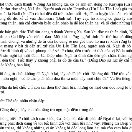
ột thời, cách thành Vương Xá không xa, có ba anh em dòng họ Kasyapa (Ca D
iệt thự dọc sông Ni Liên. Người anh cả tên Uruvilva (Ưu Lâu Tần Loa) già tr
m út là Nadi (Na đề) cả hai đều đã trên trăm tuổi. Họ đã tu luyện lâu năm và b
ông đồ đệ, kể cả vua Bimbisara (Bình sa). Tuy vậy, họ không có giáo lý nà
ương thiện, mà chỉ chuyên biểu diễn phép lạ để lòe thiên hạ, và tổ chức những l
úc bấy giờ, đức Thế tôn đang ở thành Vương Xá. Sau khi độc cư thiền định, N
nh em Ca Diếp vào chánh đạo. Một khi những người tinh tấn thờ lửa có đôn
hanh chóng, và những đệ tử của họ cũng sẽ nối gót theo họ mà ra khỏi rừng tà
ôn mang y bát đi đến trú xứ của Ưu Lâu Tần Loa, người anh cả. Ngài đi bộ 
ước đi bình dị và oai phong như sư tử chúa, đến trước tư thất của vị Bà la môn
ời xin nghỉ lại một đêm. Ca Diếp nhìn Ngài từ đỉnh đầu đến gót chân, thầm ng
ú đến thế! Tiếc thay y không phải là đồ đệ của ta." (Ðấng Ðạo sư lúc ấy chỉ 
iác không bao lâu).
ồi ông từ chối không để Ngài ở lại, lấy cớ đã hết chỗ. Nhưng đức Thế tôn vẫ
a môn nghĩ, "có lẽ cần phải hăm dọa thì sa môn này mới chịu đi." Và lên tiếng:
 Nhà đã hết chỗ, chỉ còn cái điện thờ thần lửa, nhưng có một con độc long to b
ươi.
ức Thế tôn nhũn nhặn đáp:
 Cũng được, hãy cho bần tăng trú ngụ một đêm trong đó.
hông biết từ chối cách nào khác, Ca Diếp bất đắc dĩ phải để Ngài ở lại, với
rừng phạt đích đáng về tội bất kính đối với thần lửa như vậy. Nhưng Ca Diếp v
môn trẻ ra, thì không những vị ấy không bị độc long làm hại mà còn cảm hóa 