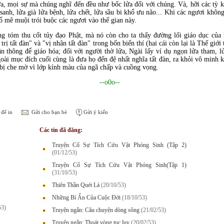
ửa, mọi sự mà chúng nghĩ đến đều như bốc lửa đối với chúng. Và, hỡi các tỳ 
a sanh, lửa già lửa bệnh, lửa chết, lửa sầu bi khổ ưu não... Khi các ngươi khô
ổ mê muội trói buộc các ngươi vào thế gian này.
g tóm thu cốt tủy đạo Phật, mà nó còn cho ta thấy đường lối giáo dục của 
trị tất đàn" và "vị nhân tất đàn" trong bốn biến thí (hai cái còn lại là Thế giới
n thông để giáo hóa; đối với người thờ lửa, Ngài lấy ví dụ ngọn lửa tham, l
ài mục đích cuối cùng là đưa họ đến đệ nhất nghĩa tất đàn, ra khỏi vô minh kh
bị che mờ vì lớp kính màu của ngã chấp và cuồng vọng.
--o0o--
để in
Gửi cho bạn bè
Gửi ý kiến
Các tin đã đăng:
Truyện Cổ Sự Tích Cứu Vật Phóng Sinh (Tập 2)
(01/12/53)
Truyện Cổ Sự Tích Cứu Vật Phóng Sinh(Tập 1)
(31/10/53)
Thiên Thần Quét Lá
(20/10/53)
Những Bí Ẩn Của Cuộc Đời
(18/10/53)
53)
Truyện ngắn: Câu chuyện dòng sông
(21/02/53)
Truyện ngắn: Thoát vòng tục lụy
(20/02/53)