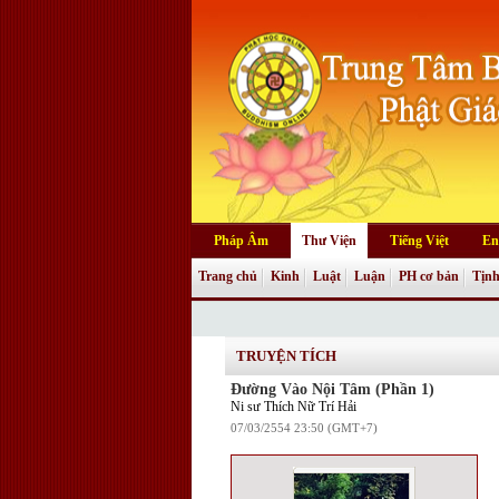
Pháp Âm
Thư Viện
Tiếng Việt
En
Trang chủ
Kinh
Luật
Luận
PH cơ bản
Tịnh
Truyện tranh
TRUYỆN TÍCH
Đường Vào Nội Tâm (Phần 1)
Ni sư Thích Nữ Trí Hải
07/03/2554 23:50 (GMT+7)