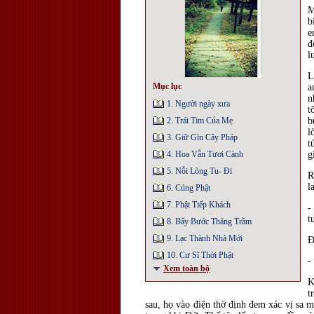
M
b
e
đ
l
L
Mục lục
a
n
1. Người ngày xưa
t
2. Trái Tim Của Mẹ
b
l
3. Giữ Gìn Cây Pháp
t
4. Hoa Vẫn Tươi Cành
g
5. Nỗi Lòng Tu- Đi
R
l
6. Cúng Phật
7. Phật Tiếp Khách
-
t
8. Bẩy Bước Thăng Trầm
9. Lạc Thành Nhà Mới
Ð
10. Cư Sĩ Thời Phật
-
Xem toàn bộ
K
t
sau, họ vào điện thờ định đem xác vị sa 