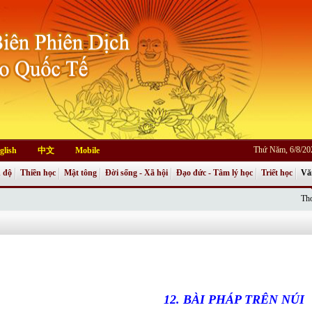
Thứ Năm, 6/8/20
glish
中文
Mobile
 độ
Thiền học
Mật tông
Đời sống - Xã hội
Đạo đức - Tâm lý học
Triết học
Vă
Thơ
12. BÀI PHÁP TRÊN NÚI