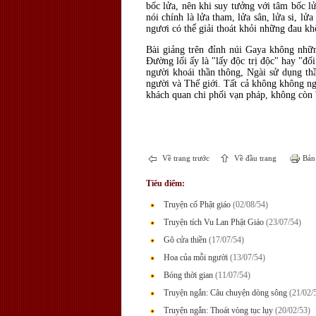
bốc lửa, nên khi suy tưởng với tâm bốc l
nói chính là lửa tham, lửa sân, lửa si, lử
ngươi có thể giải thoát khỏi những đau kh
Bài giảng trên đỉnh núi Gaya không nhữn
Ðường lối ấy là "lấy độc trị độc" hay "đối 
người khoái thần thông, Ngài sử dụng thầ
người và Thế giới. Tất cả không không ngo
khách quan chi phối vạn pháp, không còn 
Về trang trước
Về đầu trang
Bản 
Tiêu điểm:
Truyện cổ Phật giáo
(02/08/54)
Truyện tích Vu Lan Phật Giáo
(23/07/54)
Gõ cửa thiền
(17/07/54)
Hoa của mỗi người
(13/07/54)
Bóng thời gian
(11/07/54)
Truyện ngắn: Câu chuyện dòng sông
(21/02/
Truyện ngắn: Thoát vòng tục lụy
(20/02/53)