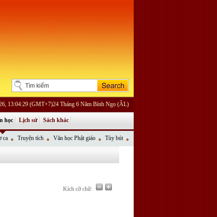
26, 13:04:29 (GMT+7)24 Tháng 6 Năm Bính Ngọ (ÂL)
n học
Lịch sử
Sách khác
 ca
Truyện tích
Văn học Phật giáo
Tùy bút
Kích cỡ chữ: