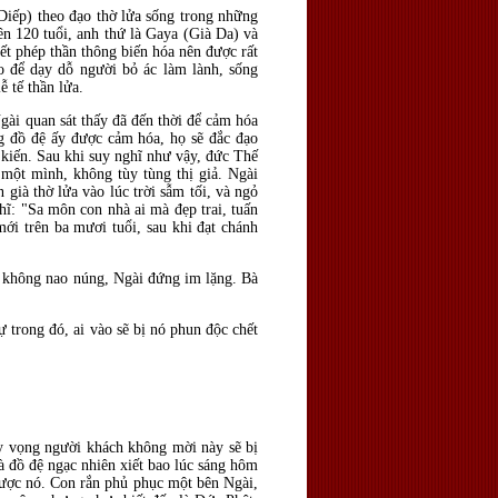
iếp) theo đạo thờ lửa sống trong những
ên 120 tuổi, anh thứ là Gaya (Già Da) và
iết phép thần thông biến hóa nên được rất
o để dạy dỗ người bỏ ác làm lành, sống
ễ tế thần lửa.
gài quan sát thấy đã đến thời để cảm hóa
g đồ đệ ấy được cảm hóa, họ sẽ đắc đạo
 kiến. Sau khi suy nghĩ như vậy, đức Thế
một mình, không tùy tùng thị giả. Ngài
 già thờ lửa vào lúc trời sẫm tối, và ngỏ
hĩ: "Sa môn con nhà ai mà đẹp trai, tuấn
mới trên ba mươi tuổi, sau khi đạt chánh
n không nao núng, Ngài đứng im lặng. Bà
ự trong đó, ai vào sẽ bị nó phun độc chết
 hy vọng người khách không mời này sẽ bị
à đồ đệ ngạc nhiên xiết bao lúc sáng hôm
được nó. Con rắn phủ phục một bên Ngài,