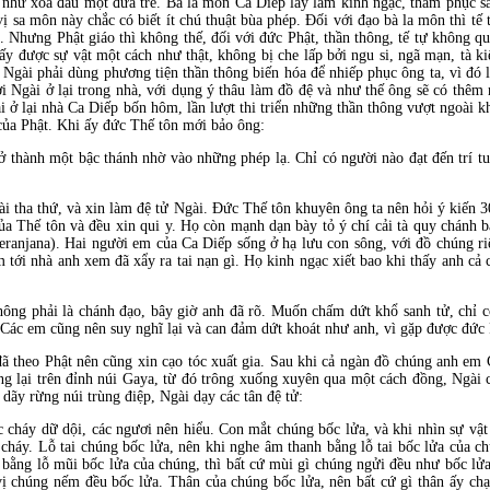
 như xoa đầu một đứa trẻ. Bà la môn Ca Diếp lấy làm kinh ngạc, thầm phục s
 sa môn này chắc có biết ít chú thuật bùa phép. Ðối với đạo bà la môn thì tế t
 Nhưng Phật giáo thì không thế, đối với đức Phật, thần thông, tế tự không q
thấy được sự vật một cách như thật, không bị che lấp bởi ngu si, ngã mạn, tà
Ngài phải dùng phương tiện thần thông biến hóa để nhiếp phục ông ta, vì đó 
i Ngài ở lại trong nhà, với dụng ý thâu làm đồ đệ và như thế ông sẽ có thêm 
i ở lại nhà Ca Diếp bốn hôm, lần lượt thi triển những thần thông vượt ngoài k
của Phật. Khi ấy đức Thế tôn mới bảo ông:
ở thành một bậc thánh nhờ vào những phép lạ. Chỉ có người nào đạt đến trí tu
i tha thứ, và xin làm đệ tử Ngài. Ðức Thế tôn khuyên ông ta nên hỏi ý kiến 3
 của Thế tôn và đều xin qui y. Họ còn mạnh dạn bày tỏ ý chí cải tà quy chánh
eranjana). Hai người em của Ca Diếp sống ở hạ lưu con sông, với đồ chúng ri
ìm tới nhà anh xem đã xẩy ra tai nạn gì. Họ kinh ngạc xiết bao khi thấy anh c
hông phải là chánh đạo, bây giờ anh đã rõ. Muốn chấm dứt khổ sanh tử, chỉ 
 Các em cũng nên suy nghĩ lại và can đảm dứt khoát như anh, vì gặp được đức P
ã theo Phật nên cũng xin cạo tóc xuất gia. Sau khi cả ngàn đồ chúng anh em 
 lại trên đỉnh núi Gaya, từ đó trông xuống xuyên qua một cách đồng, Ngài c
dãy rừng núi trùng điệp, Ngài dạy các tân đệ tử:
ốc cháy dữ dội, các ngươi nên hiểu. Con mắt chúng bốc lửa, và khi nhìn sự vật
cháy. Lỗ tai chúng bốc lửa, nên khi nghe âm thanh bằng lỗ tai bốc lửa của c
 bằng lỗ mũi bốc lửa của chúng, thì bất cứ mùi gì chúng ngửi đều như bốc lử
vị chúng nếm đều bốc lửa. Thân của chúng bốc lửa, nên bất cứ gì thân ấy c