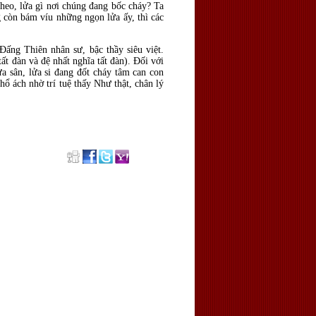
kheo, lửa gì nơi chúng đang bốc cháy? Ta
ng còn bám víu những ngọn lửa ấy, thì các
Ðấng Thiên nhân sư, bậc thầy siêu việt.
 tất đàn và đệ nhất nghĩa tất đàn). Ðối với
ửa sân, lửa si đang đốt cháy tâm can con
ổ ách nhờ trí tuệ thấy Như thật, chân lý