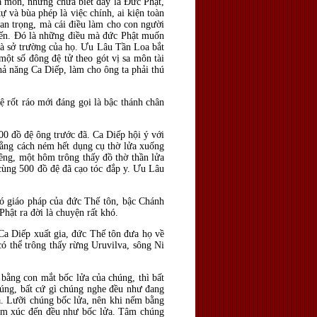
a môn, nhưng chưa biết đấy là Ðức Phật,
ự và bùa phép là việc chính, ai kiện toàn
uan trọng, mà cái điều làm cho con người
 kiến. Ðó là những điều mà đức Phật muốn
là sở trường của họ. Ưu Lâu Tần Loa bắt
một số đông đệ tử theo gót vị sa môn tài
hả năng Ca Diếp, làm cho ông ta phải thú
ệ rốt ráo mới đáng gọi là bậc thánh chân
00 đồ đệ ông trước đã. Ca Diếp hội ý với
 bằng cách ném hết dụng cụ thờ lửa xuống
êng, một hôm trông thấy đồ thờ thần lửa
ả cùng 500 đồ đệ đã cạo tóc đắp y. Ưu Lâu
có giáo pháp của đức Thế tôn, bậc Chánh
hật ra đời là chuyện rất khó.
Ca Diếp xuất gia, đức Thế tôn đưa họ về
ó thể trông thấy rừng Uruvilva, sông Ni
 bằng con mắt bốc lửa của chúng, thì bất
húng, bất cứ gì chúng nghe đều như đang
a. Lưỡi chúng bốc lửa, nên khi nếm bằng
hạm xúc đến đều như bốc lửa. Tâm chúng