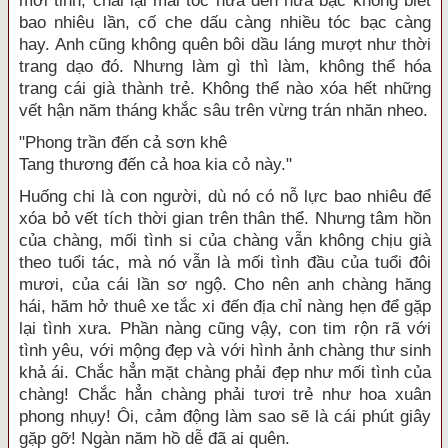
mới tinh, chải lại mái tóc nửa đen nửa bạc không biết
bao nhiêu lần, cố che dấu càng nhiều tóc bạc càng
hay. Anh cũng không quên bôi dầu láng mượt như thời
trang dạo đó. Nhưng làm gì thì làm, không thể hóa
trang cái già thành trẻ. Không thể nào xóa hết những
vết hận năm tháng khắc sâu trên vừng trán nhăn nheo.
"Phong trần đến cả sơn khê
Tang thương đến cả hoa kia cỏ này."
Huống chi là con người, dù nó có nỗ lực bao nhiêu để
xóa bỏ vết tích thời gian trên thân thể. Nhưng tâm hồn
của chàng, mối tình si của chàng vẫn không chịu già
theo tuổi tác, mà nó vẫn là mối tình đầu của tuổi đôi
mươi, của cái lần sơ ngộ. Cho nên anh chàng hăng
hái, hăm hở thuê xe tắc xi đến địa chỉ nàng hẹn để gặp
lại tình xưa. Phần nàng cũng vậy, con tim rộn rã với
tình yêu, với mộng đẹp và với hình ảnh chàng thư sinh
khả ái. Chắc hẳn mặt chàng phải đẹp như mối tình của
chàng! Chắc hẳn chàng phải tươi trẻ như hoa xuân
phong nhụy! Ôi, cảm động làm sao sẽ là cái phút giây
gặp gỡ! Ngàn năm hồ dễ đã ai quên.