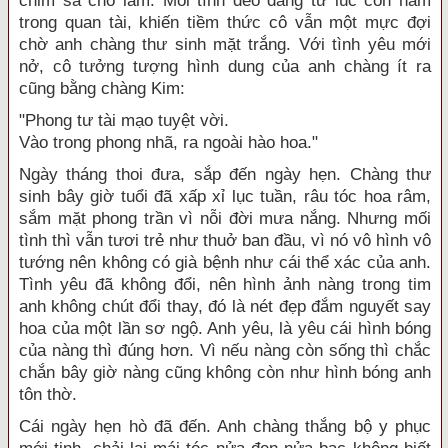
chim sa cho lắm. Mối tình đeo đẳng từ lúc còn nằm
trong quan tài, khiến tiềm thức cô vẫn một mực đợi
chờ anh chàng thư sinh mặt trắng. Với tình yêu mới
nở, cô tưởng tượng hình dung của anh chàng ít ra
cũng bằng chàng Kim:
"Phong tư tài mạo tuyệt vời.
Vào trong phong nhã, ra ngoài hào hoa."
Ngày tháng thoi đưa, sắp đến ngày hẹn. Chàng thư
sinh bây giờ tuổi đã xấp xỉ lục tuần, râu tóc hoa râm,
sắm mặt phong trần vì nỗi đời mưa nắng. Nhưng mối
tình thì vẫn tươi trẻ như thuở ban đầu, vì nó vô hình vô
tướng nên không có già bệnh như cái thể xác của anh.
Tình yêu đã không đổi, nên hình ảnh nàng trong tim
anh không chút đổi thay, đó là nét đẹp đắm nguyết say
hoa của một lần sơ ngộ. Anh yêu, là yêu cái hình bóng
của nàng thì đúng hơn. Vì nếu nàng còn sống thì chắc
chắn bây giờ nàng cũng không còn như hình bóng anh
tôn thờ.
Cái ngày hẹn hò đã đến. Anh chàng thắng bộ y phục