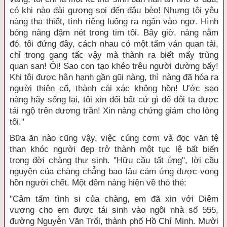
có khi nào đài gương soi đến đậu bèo! Nhưng tôi yêu
nàng tha thiết, tình riêng luống ra ngẩn vào ngơ. Hình
bóng nàng đậm nét trong tim tôi. Bây giờ, nàng nằm
đó, tôi đứng đây, cách nhau có một tấm ván quan tài,
chỉ trong gang tấc vậy mà thành ra biết mấy trùng
quan san! Ôi! Sao con tạo khéo trêu người dường bấy!
Khi tôi được hân hạnh gần gũi nàng, thì nàng đã hóa ra
người thiên cổ, thành cái xác không hồn! Ước sao
nàng hãy sống lại, tôi xin đổi bất cứ gì để đôi ta được
tái ngộ trên dương trần! Xin nàng chứng giám cho lòng
tôi."
Bữa ăn nào cũng vậy, việc cúng cơm và đọc văn tệ
than khóc người đẹp trở thành một tục lệ bất biến
trong đời chàng thư sinh. "Hữu cầu tất ứng", lời cầu
nguyện của chàng chẳng bao lâu cảm ứng được vong
hồn người chết. Một đêm nàng hiện về thỏ thẻ:
"Cảm tấm tình si của chàng, em đã xin với Diêm
vương cho em được tái sinh vào ngôi nhà số 555,
đường Nguyễn Văn Trổi, thành phố Hồ Chí Minh. Mười