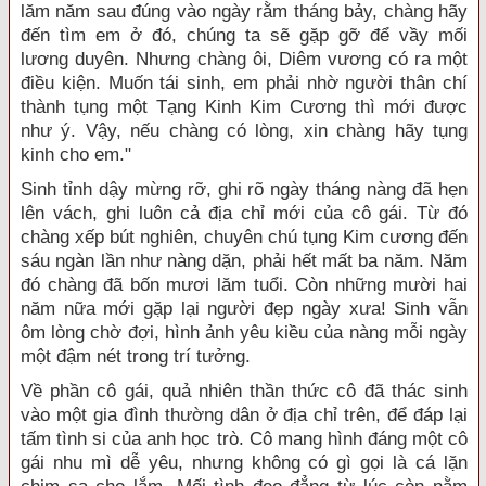
lăm năm sau đúng vào ngày rằm tháng bảy, chàng hãy
đến tìm em ở đó, chúng ta sẽ gặp gỡ để vầy mối
lương duyên. Nhưng chàng ôi, Diêm vương có ra một
điều kiện. Muốn tái sinh, em phải nhờ người thân chí
thành tụng một Tạng Kinh Kim Cương thì mới được
như ý. Vậy, nếu chàng có lòng, xin chàng hãy tụng
kinh cho em."
Sinh tỉnh dậy mừng rỡ, ghi rõ ngày tháng nàng đã hẹn
lên vách, ghi luôn cả địa chỉ mới của cô gái. Từ đó
chàng xếp bút nghiên, chuyên chú tụng Kim cương đến
sáu ngàn lần như nàng dặn, phải hết mất ba năm. Năm
đó chàng đã bốn mươi lăm tuổi. Còn những mười hai
năm nữa mới gặp lại người đẹp ngày xưa! Sinh vẫn
ôm lòng chờ đợi, hình ảnh yêu kiều của nàng mỗi ngày
một đậm nét trong trí tưởng.
Về phần cô gái, quả nhiên thần thức cô đã thác sinh
vào một gia đình thường dân ở địa chỉ trên, để đáp lại
tấm tình si của anh học trò. Cô mang hình đáng một cô
gái nhu mì dễ yêu, nhưng không có gì gọi là cá lặn