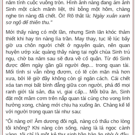
năm tính cuộc vuông tròn. Hình ảnh nàng đang ám ảnh
Sinh một cách mãnh liệt, thì bỗng một hôm, chàng
nghe tin nàng đã chết. Ôi! Rõ thật là:
Ngày xuân xanh
sơ ngộ để thiên thu."
Mới thấy nàng có một lần, nhưng Sinh lăn khóc thảm
thiết khi hay tin nàng lìa trần. May thay, tục lệ lúc bấy
giờ ưa chôn người chết ở nguyên quán, nên quan
huyện ướp xác quàng thây nàng tại ngôi chùa Sinh trú
ngụ, chờ ba năm sau sẽ đưa về cố quận. Từ đó Sinh
được đêm ngày gần gũi người đẹp... trong quan tài.
Mối tình si vẫn nồng đượm, có lẽ còn mặn mà hơn
xưa, bởi lẽ giờ đây không còn gì ngăn cách. Cái chết
xóa tan mọi bất bình đẳng giữa con người, phá đổ mọi
ranh giới tài sản, địa vị, giai cấp... Mỗi bữa ăn, Sinh
đặt một mâm cơm trên nắp quan tài cúng cho vong linh
hưởng xong, chàng mới chịu hạ xuống ăn. Chàng kể lể
với người trong quan tài như sau:
"Ối nàng ơi! Âm dương đôi ngã, nàng có thấu cho lòng
tôi không? Khi nàng còn sống, nàng là lá ngọc cành
vàng, tôi chỉ là một kẻ thư sinh bần hàn ăn nhờ ở đậu,