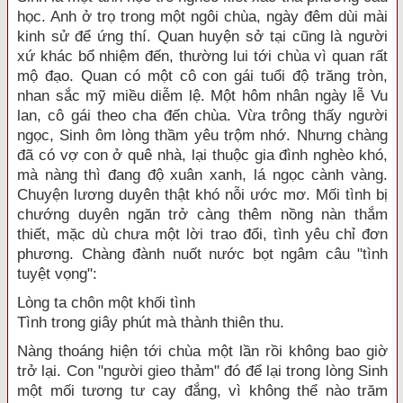
học. Anh ở trọ trong một ngôi chùa, ngày đêm dùi mài
kinh sử để ứng thí. Quan huyện sở tại cũng là người
xứ khác bổ nhiệm đến, thường lui tới chùa vì quan rất
mộ đạo. Quan có một cô con gái tuổi độ trăng tròn,
nhan sắc mỹ miều diễm lệ. Một hôm nhân ngày lễ Vu
lan, cô gái theo cha đến chùa. Vừa trông thấy người
ngọc, Sinh ôm lòng thầm yêu trộm nhớ. Nhưng chàng
đã có vợ con ở quê nhà, lại thuộc gia đình nghèo khó,
mà nàng thì đang độ xuân xanh, lá ngọc cành vàng.
Chuyện lương duyên thật khó nỗi ước mơ. Mối tình bị
chướng duyên ngăn trở càng thêm nồng nàn thắm
thiết, mặc dù chưa một lời trao đổi, tình yêu chỉ đơn
phương. Chàng đành nuốt nước bọt ngâm câu "tình
tuyệt vọng":
Lòng ta chôn một khối tình
Tình trong giây phút mà thành thiên thu.
Nàng thoáng hiện tới chùa một lần rồi không bao giờ
trở lại. Con "người gieo thảm" đó để lại trong lòng Sinh
một mối tương tư cay đắng, vì không thể nào trăm