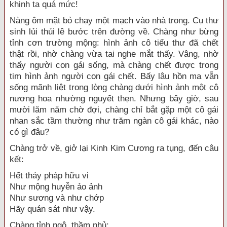
khinh ta quá mức!
Nàng ôm mặt bỏ chạy một mạch vào nhà trong. Cụ thư
sinh lủi thủi lê bước trên đường về. Chàng như bừng
tỉnh cơn trường mộng: hình ảnh cô tiểu thư đã chết
thật rồi, nhờ chàng vừa tai nghe mắt thấy. Vâng, nhờ
thấy người con gái sống, mà chàng chết được trong
tim hình ảnh người con gái chết. Bấy lâu hồn ma vẫn
sống mãnh liệt trong lòng chàng dưới hình ảnh một cô
nương hoa nhường nguyết thẹn. Nhưng bây giờ, sau
mười lăm năm chờ đợi, chàng chỉ bắt gặp một cô gái
nhan sắc tầm thường như trăm ngàn cô gái khác, nào
có gì đâu?
Chàng trở về, giở lại Kinh Kim Cương ra tụng, đến câu
kết:
Hết thảy pháp hữu vi
Như mộng huyễn ảo ảnh
Như sương và như chớp
Hãy quán sát như vậy.
Chàng tỉnh ngộ, thầm nhủ: