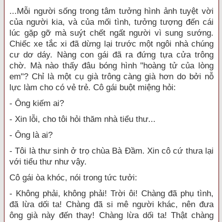
...Mỗi người sống trong tâm tưởng hình ảnh tuyệt vời
của người kia, và của mối tình, tưởng tượng đến cái
lúc gặp gỡ mà suýt chết ngất người vì sung sướng.
Chiếc xe tắc xi đã dừng lại trước một ngôi nhà chúng
cư dơ dáy. Nàng con gái đã ra đứng tựa cửa trông
chờ. Mà nào thấy đâu bóng hình "hoàng tử của lòng
em"? Chỉ là một cụ già trông càng già hơn do bởi nỗ
lực làm cho có vẻ trẻ. Cô gái buột miệng hỏi:
- Ông kiếm ai?
- Xin lỗi, cho tôi hỏi thăm nhà tiểu thư...
- Ông là ai?
- Tôi là thư sinh ở trọ chùa Bà Ðầm. Xin cô cứ thưa lại
với tiểu thư như vậy.
Cô gái òa khóc, nói trong tức tưởi:
- Không phải, không phải! Trời ôi! Chàng đã phụ tình,
đã lừa dối ta! Chàng đã si mê người khác, nên đưa
ông già này đến thay! Chàng lừa dối ta! Thật chàng