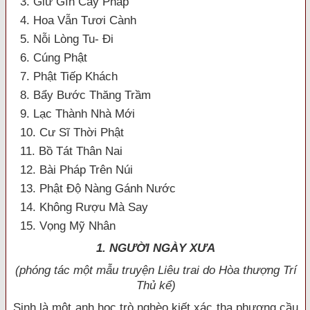
3. Giữ Gìn Cây Pháp
4. Hoa Vẫn Tươi Cành
5. Nỗi Lòng Tu- Đi
6. Cúng Phật
7. Phật Tiếp Khách
8. Bẩy Bước Thăng Trầm
9. Lạc Thành Nhà Mới
10. Cư Sĩ Thời Phật
11. Bồ Tát Thân Nai
12. Bài Pháp Trên Núi
13. Phật Độ Nàng Gánh Nước
14. Không Rượu Mà Say
15. Vọng Mỹ Nhân
1. NGƯỜI NGÀY XƯA
(phóng tác một mẫu truyện Liêu trai do Hòa thượng Trí
Thủ kể)
Sinh là một anh học trò nghèo kiết xác tha phương cầu