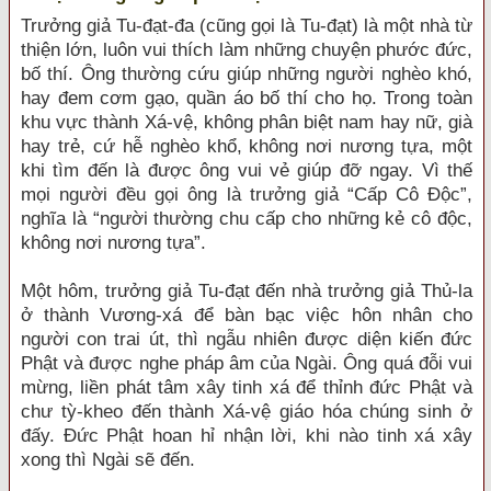
Trưởng giả Tu-đạt-đa (cũng gọi là Tu-đạt) là một nhà từ
thiện lớn, luôn vui thích làm những chuyện phước đức,
bố thí. Ông thường cứu giúp những người nghèo khó,
hay đem cơm gạo, quần áo bố thí cho họ. Trong toàn
khu vực thành Xá-vệ, không phân biệt nam hay nữ, già
hay trẻ, cứ hễ nghèo khổ, không nơi nương tựa, một
khi tìm đến là được ông vui vẻ giúp đỡ ngay. Vì thế
mọi người đều gọi ông là trưởng giả “Cấp Cô Độc”,
nghĩa là “người thường chu cấp cho những kẻ cô độc,
không nơi nương tựa”.
Một hôm, trưởng giả Tu-đạt đến nhà trưởng giả Thủ-la
ở thành Vương-xá để bàn bạc việc hôn nhân cho
người con trai út, thì ngẫu nhiên được diện kiến đức
Phật và được nghe pháp âm của Ngài. Ông quá đỗi vui
mừng, liền phát tâm xây tinh xá để thỉnh đức Phật và
chư tỳ-kheo đến thành Xá-vệ giáo hóa chúng sinh ở
đấy. Đức Phật hoan hỉ nhận lời, khi nào tinh xá xây
xong thì Ngài sẽ đến.