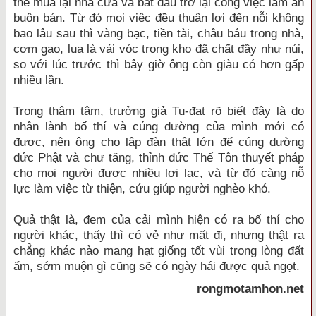
thể mua lại nhà cửa và bắt đầu trở lại công việc làm ăn
buôn bán. Từ đó mọi việc đều thuận lợi đến nỗi không
bao lâu sau thì vàng bạc, tiền tài, châu báu trong nhà,
cơm gạo, lụa là vải vóc trong kho đã chất đầy như núi,
so với lúc trước thì bây giờ ông còn giàu có hơn gấp
nhiều lần.
Trong thâm tâm, trưởng giả Tu-đạt rõ biết đây là do
nhân lành bố thí và cúng dường của mình mới có
được, nên ông cho lập đàn thật lớn để cúng dường
đức Phật và chư tăng, thỉnh đức Thế Tôn thuyết pháp
cho mọi người được nhiều lợi lạc, và từ đó càng nỗ
lực làm việc từ thiện, cứu giúp người nghèo khó.
Quả thật là, đem của cải mình hiện có ra bố thí cho
người khác, thấy thì có vẻ như mất đi, nhưng thật ra
chẳng khác nào mang hạt giống tốt vùi trong lòng đất
ẩm, sớm muộn gì cũng sẽ có ngày hái được quả ngọt.
rongmotamhon.net