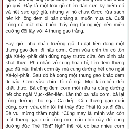
gỗ quý. Đây là một loại gỗ chiên-đàn cực kỳ hiếm có
và hết sức quý giá, nhưng vì nó chưa được rửa sạch
nên khi ông đem đi bán chẳng ai muốn mua cả. Cuối
cùng có một nhà buôn thấy ông tội nghiệp nên miễn
cưỡng đổi lấy với 4 thưng gạo trắng.
Bấy giờ, phu nhân trưởng giả Tu-đạt liền đong một
thưng gạo đem đi nấu cơm. Cơm vừa chín thì có tôn
giả Xá-lợi-phất đến đứng ngay trước cửa, ôm bình bát
khất thực. Phu nhân vô cùng hoan hỉ, liền đem thưng
gạo đã nấu thành cơm ấy mà cúng dường hết cho ngài
Xá-lợi-phất. Sau đó bà đong một thưng gạo khác đem
đi nấu. Cơm vừa chín thì có ngài Mục-kiền-liên đến
khất thực. Bà cũng đem cơm mới nấu ra cúng dường
hết cho ngài Mục-kiền-liên. Lần thứ ba nấu cơm, bà lại
cúng dường cho ngài Ca-diếp. Còn thưng gạo cuối
cùng, cơm vừa chín tới thì thấy đức Phật từ xa đi đến.
Bà vui mừng thầm nghĩ: “Cũng may là mình vẫn còn
một thưng gạo cuối cùng mới nấu chín này để cúng
dường đức Thế Tôn!” Nghĩ thế rồi, có bao nhiêu cơm