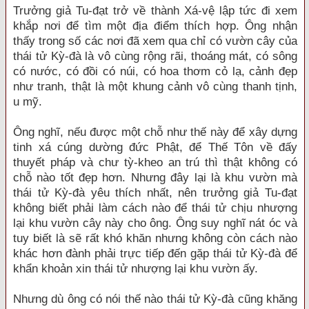
Trưởng giả Tu-đạt trở về thành Xá-vệ lập tức đi xem
khắp nơi để tìm một địa điểm thích hợp. Ông nhận
thấy trong số các nơi đã xem qua chỉ có vườn cây của
thái tử Kỳ-đà là vô cùng rộng rãi, thoáng mát, có sông
có nước, có đồi có núi, có hoa thơm cỏ lạ, cảnh đẹp
như tranh, thật là một khung cảnh vô cùng thanh tịnh,
u mỹ.
Ông nghĩ, nếu được một chỗ như thế này để xây dựng
tinh xá cúng dường đức Phật, để Thế Tôn về đấy
thuyết pháp và chư tỳ-kheo an trú thì thật không có
chỗ nào tốt đẹp hơn. Nhưng đây lại là khu vườn mà
thái tử Kỳ-đà yêu thích nhất, nên trưởng giả Tu-đạt
không biết phải làm cách nào để thái tử chịu nhượng
lại khu vườn cây này cho ông. Ông suy nghĩ nát óc và
tuy biết là sẽ rất khó khăn nhưng không còn cách nào
khác hơn đành phải trực tiếp đến gặp thái tử Kỳ-đà để
khẩn khoản xin thái tử nhượng lại khu vườn ấy.
Nhưng dù ông có nói thế nào thái tử Kỳ-đà cũng khăng