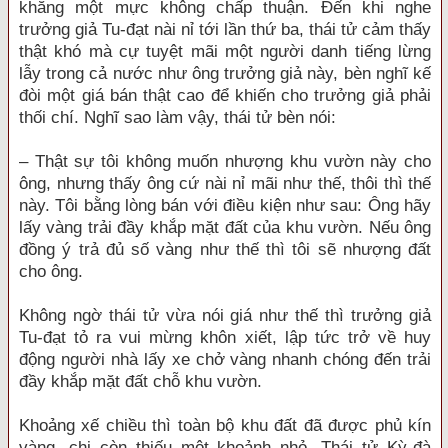
khăng một mực không chấp thuận. Đến khi nghe
trưởng giả Tu-đạt nài nỉ tới lần thứ ba, thái tử cảm thấy
thật khó mà cự tuyệt mãi một người danh tiếng lừng
lẫy trong cả nước như ông trưởng giả này, bèn nghĩ kế
đòi một giá bán thật cao để khiến cho trưởng giả phải
thối chí. Nghĩ sao làm vậy, thái tử bèn nói:
– Thật sự tôi không muốn nhượng khu vườn này cho
ông, nhưng thấy ông cứ nài nỉ mãi như thế, thôi thì thế
này. Tôi bằng lòng bán với điều kiện như sau: Ông hãy
lấy vàng trải đầy khắp mặt đất của khu vườn. Nếu ông
đồng ý trả đủ số vàng như thế thì tôi sẽ nhượng đất
cho ông.
Không ngờ thái tử vừa nói giá như thế thì trưởng giả
Tu-đạt tỏ ra vui mừng khôn xiết, lập tức trở về huy
động người nhà lấy xe chở vàng nhanh chóng đến trải
đầy khắp mặt đất chỗ khu vườn.
Khoảng xế chiều thì toàn bộ khu đất đã được phủ kín
vàng, chi còn thiếu một khoảnh nhỏ. Thái tử Kỳ-đà