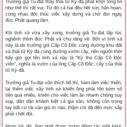
Trưởng giả Tu-đạt thấy thái tử Kỳ-đà phát khởi lòng tin
như thế thì rất vui. Từ đó cả hai đều hết sức hân hoan,
cùng nhau đốc thúc việc xây dựng và chờ đợi ngày
đức Phật quang lâm.
Khi tinh xá vừa xây xong, trưởng giả Tu-đạt lập tức
nghênh thỉnh đức Phật và chư tăng về. Bởi vì tinh xá
này là do trưởng giả Cấp Cô Độc cúng dường khu đất
và thái tử Kỳ-đà cúng dường vườn cây, nên người thời
bấy giờ gọi tên tinh xá này là “Kỳ thọ Cấp Cô Độc
viên”, nghĩa là vườn của ông Cấp Cô Độc, cây của thái
tử Kỳ-đà.
Trưởng giả Tu-đạt vốn thích bố thí, ham làm việc thiện,
lại thêm việc xây tinh xá khiến ông phải tốn kém số
tiền quá nhiều, khiến cho việc làm ăn nhanh chóng suy
sụp, dần dần khánh kiệt cả gia sản, không còn trong
tay bất cứ tài sản giá trị nào, thậm chí đã đến mức sắp
phải chết đói.
Ngay lúc đó, ông nhặt được trong đống rác một khúc