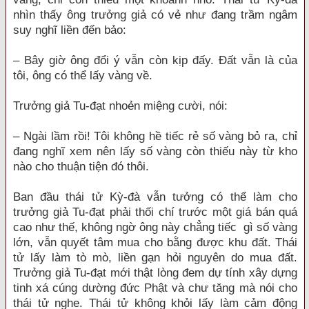
nhìn thấy ông trưởng giả có vẻ như đang trầm ngâm
suy nghĩ liền đến bảo:
– Bây giờ ông đổi ý vẫn còn kịp đấy. Đất vẫn là của
tôi, ông có thể lấy vàng về.
Trưởng giả Tu-đạt nhoẻn miệng cười, nói:
– Ngài lầm rồi! Tôi không hề tiếc rẻ số vàng bỏ ra, chỉ
đang nghĩ xem nên lấy số vàng còn thiếu này từ kho
nào cho thuận tiện đó thôi.
Ban đầu thái tử Kỳ-đà vẫn tưởng có thể làm cho
trưởng giả Tu-đạt phải thối chí trước một giá bán quá
cao như thế, không ngờ ông này chẳng tiếc gì số vàng
lớn, vẫn quyết tâm mua cho bằng được khu đất. Thái
tử lấy làm tò mò, liền gạn hỏi nguyên do mua đất.
Trưởng giả Tu-đạt mới thật lòng đem dự tính xây dựng
tinh xá cúng dường đức Phật và chư tăng mà nói cho
thái tử nghe. Thái tử không khỏi lấy làm cảm động