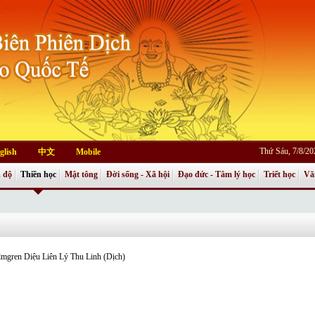
Thứ Sáu, 7/8/2
glish
中文
Mobile
 độ
Thiền học
Mật tông
Đời sống - Xã hội
Đạo đức - Tâm lý học
Triết học
Vă
lmgren Diệu Liên Lý Thu Linh (Dịch)