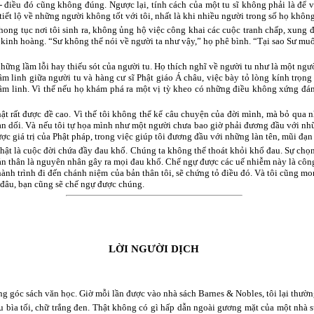
 - điều đó cũng không đúng. Ngược lại, tính cách của một tu sĩ không phải là để
 tiết lộ về những người không tốt với tôi, nhất là khi nhiều người trong số họ khôn
ong tục nơi tôi sinh ra, không ủng hộ việc công khai các cuộc tranh chấp, xung đ
t kinh hoàng. “Sư không thể nói về người ta như vậy,” họ phê bình. “Tại sao Sư m
ng lầm lỗi hay thiếu sót của người tu. Họ thích nghĩ về người tu như là một ngườ
tâm linh giữa người tu và hàng cư sĩ Phật giáo Á châu, việc bày tỏ lòng kính trọ
âm linh. Vì thế nếu họ khám phá ra một vị tỳ kheo có những điều không xứng đáng,
t rất được đề cao. Vì thế tôi không thể kể câu chuyện của đời mình, mà bỏ qua n
 gian dối. Và nếu tôi tự họa mình như một người chưa bao giờ phải đương đầu với n
ợc giá trị của Phật pháp, trong việc giúp tôi đương đầu với những làn tên, mũi đạn
hật là cuộc đời chứa đầy đau khổ. Chúng ta không thể thoát khỏi khổ đau. Sự chọn
bản thân là nguyên nhân gây ra mọi đau khổ. Chế ngự được các uế nhiễm này là công
hành trình đi đến chánh niệm của bản thân tôi, sẽ chứng tỏ điều đó. Và tôi cũng m
 đâu, bạn cũng sẽ chế ngự được chúng.
LỜI NGƯỜI DỊCH
ững góc sách văn học. Giờ mỗi lần được vào nhà sách Barnes & Nobles, tôi lại thườn
u bìa tối, chữ trắng đen. Thật không có gì hấp dẫn ngoài gương mặt của một nhà s