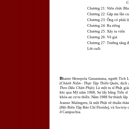
C
Chương 21: Viên chức Bha
Chương 22: Gặp mẹ lần cu
Chương 23: Ông có phải l
Chương 24: Ra riêng
Chương 25: Xây tu viện
Chương 26: Vô giá
Chương 27: Trưởng tăng 
Lời cuối
B
hante Henepola Gunaratana, người Tích L
(Chánh Niệm - Thực Tập Thiền Quán,
dịch
Theo Dấu Chân Phật).
Là một tu sĩ Phật gi
khi qua Mỹ năm 1968, Sư lấy bằng Tiến sĩ 
khóa an cư tu thiền. Năm 1988 Sư thành lập 
Jeanne Malmgren, là một Phật tử thuần thàn
(Hội Biên Tập Báo Chí Florida), và
Society 
ở Campuchia.