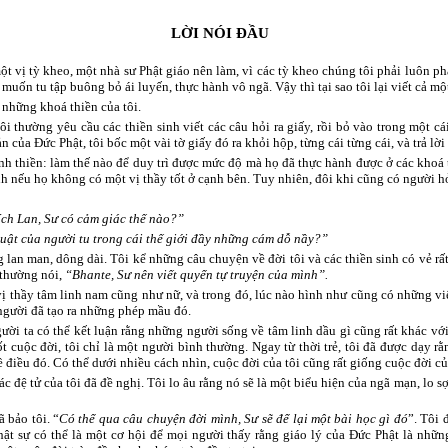
LỜI NÓI ĐẦU
một vị tỳ kheo, một nhà sư Phật giáo nên làm, vì các tỳ kheo chúng tôi phải luôn p
muốn tu tập buông bỏ ái luyến, thực hành vô ngã. Vậy thì tại sao tôi lại viết cả m
 những khoá thiền của tôi.
i thường yêu cầu các thiền sinh viết các câu hỏi ra giấy, rồi bỏ vào trong một cá
 của Đức Phật, tôi bốc một vài tờ giấy đó ra khỏi hộp, từng cái từng cái, và trả lời 
nh thiền: làm thế nào để duy trì được mức độ mà họ đã thực hành được ở các khoá 
h nếu họ không có một vị thầy tốt ở cạnh bên. Tuy nhiên, đôi khi cũng có người hỏ
ích Lan, Sư có cảm giác thế nào?”
luật của người tu trong cái thế giới đầy những cám dỗ nầy?”
g lan man, dông dài. Tôi kể những câu chuyện về đời tôi và các thiền sinh có vẻ rấ
h thường nói,
“Bhante, Sư nên viết quyển tự truyện của mình”.
vị thầy tâm linh nam cũng như nữ, và trong đó, lúc nào hình như cũng có những v
 người đã tạo ra những phép mầu đó.
ời ta có thể kết luận rằng những người sống về tâm linh dầu gì cũng rất khác với
cuộc đời, tôi chỉ là một người bình thường. Ngay từ thời trẻ, tôi đã được dạy rằn
ề điều đó. Có thể dưới nhiều cách nhìn, cuộc đời của tôi cũng rất giống cuộc đời củ
ác đệ tử của tôi đã đề nghị. Tôi lo âu rằng nó sẽ là một biểu hiện của ngã mạn, lo sợ
 bảo tôi. “
Có thể qua câu chuyện đời mình, Sư sẽ để lại một bài học gì đó
”. Tôi 
hật sự có thể là một cơ hội để mọi người thấy rằng giáo lý của Đức Phật là nhữn