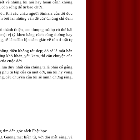
 viết về những lời nói hay hoàn cảnh không
g còn sống để tự bào chữa.
ột. Khi các cháu người Sinhala của tôi đọc
uốn bới lại những vấn đề cũ? Chúng chỉ đem
i thánh thiện, cao thượng mà họ có thể bái
ng một vị tỳ kheo bằng cách cúng dường hay
 sẽ làm đảo lộn cảm giác về tôn ti trật tự
hững điều không tốt đẹp; đó sẽ là một bản
hững khó khăn, yếu kém, thì câu chuyện của
 của cuộc đời.
 lựa duy nhất của chúng ta là phải cố gắng
 phu tu tập của cả một đời, mà tôi hy vọng
ong, câu chuyện của tôi sẽ minh chứng rằng,
g tìm đến góc sách Phật học.
ư. Gương mặt hiền từ, với đôi mắt sáng, và