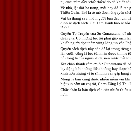
nụ cười mỉm đầy ‘chất thiền’ đó đã khiến tô
Về nhà, lật đôi ba trang, mới hay đó là tá
Thiền Quán. Thế là tò mò đọc hết quyển sác
Vài ba tháng sau, một người bạn đạo, chị T
định sẽ dịch sách. Chị Tâm Hạnh bảo sẽ hỏi
lành!
Quyển Tự Truyện của Sư Gunaratana, dĩ nh
chúng ta. Có những lúc tôi phải gập sách l
khiến người đọc thêm vững lòng tin vào Phậ
Quyển sách dịch này còn để lại trong riêng 
lần cuối, cũng là lúc tôi nhận được tin mẹ 
nỗi lòng là của người dịch, nên nước mắt tô
Xin chân thành cảm ơn Sư Gunaratana đã bỏ
lay động bởi những điều không hay được kể 
kính hơn những vị tu sĩ mình vẫn gặp hàng 
Mong là bạn cũng được nhiều niềm vui khi 
biệt xin cảm ơn chị tôi, Chơn Đăng Lý Thu La
Chắc chắn là bản dịch vẫn còn nhiều thiếu 
hơn.