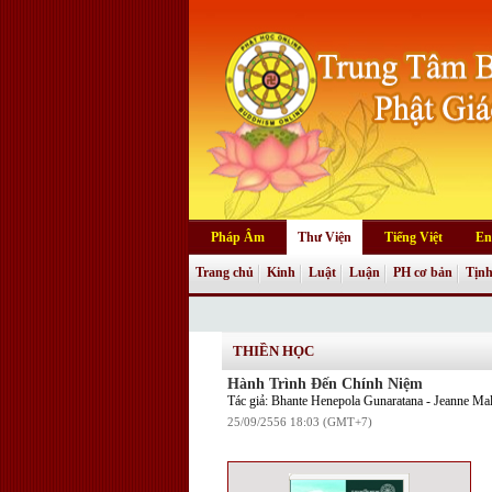
Pháp Âm
Thư Viện
Tiếng Việt
En
Trang chủ
Kinh
Luật
Luận
PH cơ bản
Tịnh
THIỀN HỌC
Hành Trình Đến Chính Niệm
Tác giả: Bhante Henepola Gunaratana - Jeanne Ma
25/09/2556 18:03 (GMT+7)