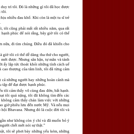
duy trì tôi. Đó là những gì tôi đã học được
 tôi.
chịu nhiều đau khổ. Khi còn là một tu sĩ trẻ
.
t, tôi cũng phải mất rất nhiều năm, qua rất
 hạnh phúc để nói rằng, bây giờ tôi có thể
ơn nữa, đi tìm chúng. Điều đó đã khiến cho
à giờ tôi có thể dễ dàng tha thứ cho người,
tấn mới được. Nhưng sân hận, tự mãn và tánh
i ấy lập tức thoát khỏi những tính cách uế
à cao thượng của tâm linh, tôi đã từng cảm
. Tất cả những người hay những hoàn cảnh mà
tu tập để đạt được hạnh phúc.
ến tôi cảm thấy vô cùng đau đớn, bất hạnh.
hạt tôi quá nặng, tôi đã không tìm đến các
tôi không cảm thấy chán làm việc với những
 bao giờ phiêu lưu đến nước Mỹ. Và nếu mọi
p hội Bhavana. Nhưng đó là cuộc đời tôi và
ôi gần như không còn ý chí và đã muốn bỏ ý
người chết mới nói sự thật.”
 thật, tôi sẽ phơi bày những yếu kém, những