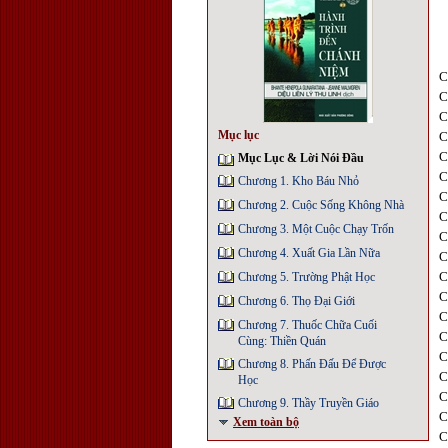
C
C
C
Mục lục
C
C
Mục Lục & Lời Nói Đầu
C
Chương 1. Kho Báu Nhỏ
C
Chương 2. Cuộc Sống Không Nhà
C
Chương 3. Một Cuộc Chạy Trốn
C
Chương 4. Xuất Gia Lần Nữa
C
C
Chương 5. Trường Phật Học
C
Chương 6. Thọ Đại Giới
C
Chương 7. Thuốc Chữa Cuối
C
Cùng: Thiền Quán
C
Chương 8. Phấn Đấu Để Được
C
Học
C
Chương 9. Thầy Truyền Giáo
C
Xem toàn bộ
C