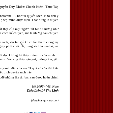
iả Nguyễn Duy Nhiên: Chánh Niệm -Thực Tập
naratana. À, nhớ ra quyển sách. Nhớ đến ý
o phép mình được dịch. Thật đúng là duyên
t thật của một người rất bình thường như
 là cách kể chuyện, mà là những câu chuyện
 sách, khi tác giả kể về lần thăm viếng mẹ
iây phút cuối. Ôi, trang sách là của Sư, mà
ời đọc không hề thấy niềm tin của mình bị
n tu. Và càng thấy gần gủi, thông cảm, yêu
g sanh, đến cha mẹ đã quá cố của tôi. Đặc
iệc dịch quyển sách này.
, để những lần tái bản sau được hoàn chỉnh
Hè 2006 - Việt Nam
Diệu Liên Lý Thu Linh
(daophatngaynay.com)