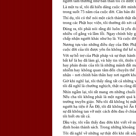
người tầm thường như bản thân tôi có được m
Là một tu sĩ, tôi đã hiến dâng cuộc đời mình
trong suốt 75 năm của cuộc đời. Căn bản đó 
Thí dụ, tôi có thể nói một cách thành thật rằ
trong các Phật học viện, tôi thường dò xét cá
Đúng ra, tôi phải nói rằng đó luôn là yếu đi
nhiều cố gắng và lầm lỗi. Ngay chính bây gi
chấp nhận người khác như họ là. Và cuộc đời
Nương tựa vào những điều dạy của Đức Phật,
cuộc đời của tôi được yên ổn không thể kể x
Với sự hỗ trợ của Phật pháp và sự thực hành 
bất kể là họ đã làm gì, và hãy tin tôi, thiệ
hay phán đoán của tôi là những mảnh đất màu
nhiễm hay không quan tâm đến chuyện thế gi
nhận – nơi chính bản thân hay nơi người khá
Giờ khi nghĩ lại, tôi thấy rằng tất cả nhữn
tôi đã nghĩ là chướng nghịch, thật ra cũng đ
Nhìn ngẫm lại, tôi rất mang ơn những chuỗi 
Nếu cha tôi không phải là một người quá kh
trường truyền giáo. Nếu tôi đã không bị mấ
người hạ tiện ở Ấn Độ, tôi đã không bỏ Ấn 
sự đã không tan vỡ một cách đớn đau ở chùa
tôi biết ơn tất cả.
Dầu vậy, tôi vẫn thấy đau đớn khi viết về 
định hoàn thành sách. Trong những khoảng th
Tôi đã nghĩ về những sự thật đôi khi rất xấ