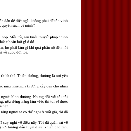
hấn đấu để diệt ngã, không phải để tôn vinh
ột quyển sách về mình?
i hộp. Mỗi tối, sau buổi thuyết pháp chính
bất cứ câu hỏi gì ở đó.
tu; họ phải làm gì khi quá phẫn nộ đến nỗi
i về cuộc đời tôi:
t thích thú. Thiền đường, thường là nơi yên
iệc mầu nhiệm, lạ thường xảy đến cho nhân
 người bình thường. Nhưng đối với tôi, tôi
g, nếu siêng năng làm việc thì tôi sẽ được
a bạn.
 rằng người ta có thể nghĩ ở tuổi già, tôi đã
đã suy nghĩ về điều nầy. Tôi đã quán sát về
g lời hướng dẫn tuyệt diệu, khiến cho một