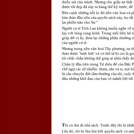
thiếu sót của mình. Nhưng che giấu sự thật
được tốt đẹp đã xảy ra hàng thế kỷ trước, để
Bên cạnh những nỗi lo đó nền văn hoá và ph
bản thảo đầu tiên của quyển sách này, họ rấ
lại phiền não cho Sư.”
Người cư sĩ Tích Lan không muốn nghe về nhữ
lạy với lòng cung kính. Trong mối liên hệ 
giúp đỡ vị ấy, đem lại những phần thưởng t
của người cư sĩ.
Nhưng trong nền văn hoá Tây phương, sự thậ
thảo được ‘lược bớt’ và có thể sẽ bị coi là
tôi chắc chắn không thể giúp ai nhìn thấy đư
Chân lý đầu tiên trong Tứ diệu đế của Đức P
chế ngự các uế nhiễm: tham, sân và si, nơi 
là câu chuyện đời tầm thường của tôi, cuộc 
dầu những khổ đau của bạn có mãnh liệt tới
T
ôi có thú đi nhà sách. Trước đây thì là nh
Lần đó, tôi bị thu hút bởi quyển sách có mà