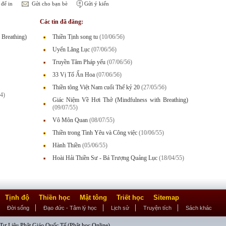
để in
Gửi cho bạn bè
Gửi ý kiến
Các tin đã đăng:
Breathing)
Thiền Tịnh song tu
(10/06/56)
Uyển Lăng Lục
(07/06/56)
Truyền Tâm Pháp yếu
(07/06/56)
33 Vị Tổ Ấn Hoa
(07/06/56)
Thiền tông Việt Nam cuối Thế kỷ 20
(27/05/56)
4)
Giác Niệm Về Hơi Thở (Mindfulness with Breathing)
(09/07/55)
Vô Môn Quan
(08/07/55)
Thiền trong Tình Yêu và Công việc
(10/06/55)
Hành Thiền
(05/06/55)
Hoài Hải Thiền Sư - Bá Trượng Quảng Lục
(18/04/55)
Tịnh độ
Thiền học
Mật tông
Triết học
Sitemap
Đời sống
Đạo đức - Tâm lý học
Lịch sử
Truyện tích
Sách khác
ư Liệu Phật Giáo Quốc Tế (Phật học Online)