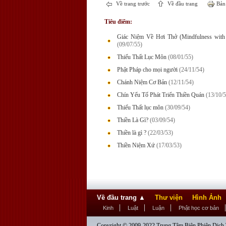
Về trang trước
Về đầu trang
Bản 
Tiêu điểm:
Giác Niệm Về Hơi Thở (Mindfulness with 
(09/07/55)
Thiếu Thất Lục Môn
(08/01/55)
Phật Pháp cho mọi người
(24/11/54)
Chánh Niệm Cơ Bản
(12/11/54)
Chín Yếu Tố Phát Triển Thiền Quán
(13/10/5
Thiếu Thất lục môn
(30/09/54)
Thiền Là Gì?
(03/09/54)
Thiền là gì ?
(22/03/53)
Thiền Niệm Xứ
(17/03/53)
Về đầu trang
▲
Thư viện
Hình Ảnh
Kinh
Luật
Luận
Phật học cơ bản
Copyright © 2009-2022 Trung Tâm Biên Phiên Dịch T