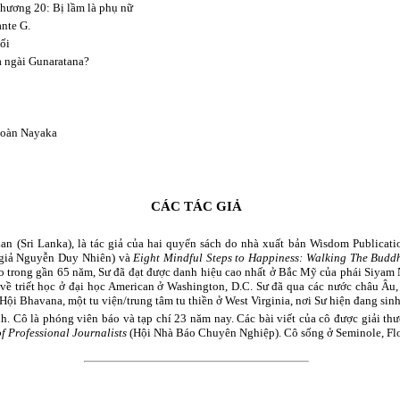
hương 20: Bị lầm là phụ nữ
nte G.
ối
à ngài Gunaratana?
đoàn Nayaka
CÁC TÁC GIẢ
an (Sri Lanka), là tác giả của hai quyển sách do nhà xuất bản Wisdom Publicat
 giả Nguyễn Duy Nhiên) và
Eight Mindful Steps to Happiness: Walking The Buddh
áo trong gần 65 năm, Sư đã đạt được danh hiệu cao nhất ở Bắc Mỹ của phái Siyam
về triết học ở đại học American ở Washington, D.C. Sư đã qua các nước châu Â
Hội Bhavana, một tu viện/trung tâm tu thiền ở West Virginia, nơi Sư hiện đang sinh
h. Cô là phóng viên báo và tạp chí 23 năm nay. Các bài viết của cô được giải t
of Professional
Journalists
(Hội Nhà Báo Chuyên Nghiệp). Cô sống ở Seminole, Flori