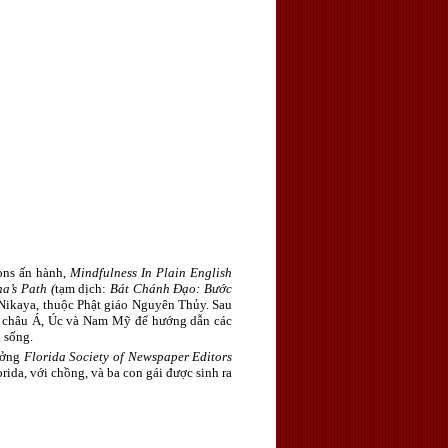
ions ấn hành,
Mindfulness In Plain English
a’s Path (
tạm dịch:
Bát Chánh Đạo: Bước
 Nikaya, thuộc Phật giáo Nguyên Thủy. Sau
u, châu Á, Úc và Nam Mỹ để hướng dẫn các
 sống.
hưởng
Florida Society of Newspaper Editors
da, với chồng, và ba con gái được sinh ra