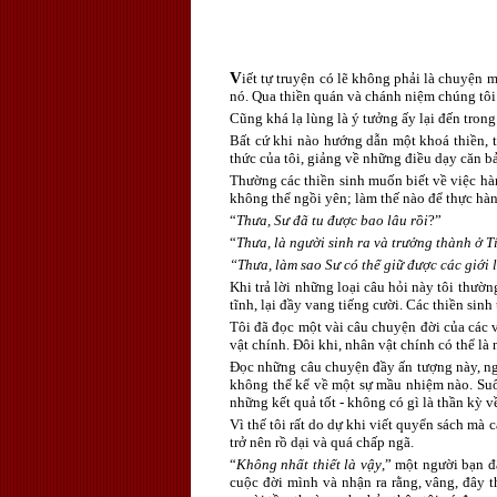
V
iết tự truyện có lẽ không phải là chuyện 
nó. Qua thiền quán và chánh niệm chúng tôi 
Cũng khá lạ lùng là ý tưởng ấy lại đến trong
Bất cứ khi nào hướng dẫn một khoá thiền, tô
thức của tôi, giảng về những điều dạy căn bản
Thường các thiền sinh muốn biết về việc hà
không thể ngồi yên; làm thế nào để thực hàn
“
Thưa, Sư đã tu được bao lâu rồi
?”
“
Thưa, là người sinh ra và trưởng thành ở T
“Thưa, làm sao Sư có thể giữ được các giới 
Khi trả lời những loại câu hỏi này tôi thườn
tĩnh, lại đầy vang tiếng cười. Các thiền sin
Tôi đã đọc một vài câu chuyện đời của các 
vật chính. Đôi khi, nhân vật chính có thể là
Đọc những câu chuyện đầy ấn tượng này, ngư
không thể kể về một sự mầu nhiệm nào. Suốt 
những kết quả tốt - không có gì là thần kỳ v
Vì thế tôi rất do dự khi viết quyển sách mà c
trở nên rồ dại và quá chấp ngã.
“
Không nhất thiết là vậy
,” một người bạn đã
cuộc đời mình và nhận ra rằng, vâng, đây t