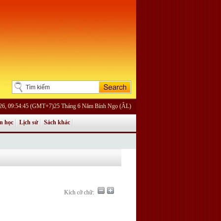
026, 09:54:45 (GMT+7)25 Tháng 6 Năm Bính Ngọ (ÂL)
n học
Lịch sử
Sách khác
Kích cỡ chữ: