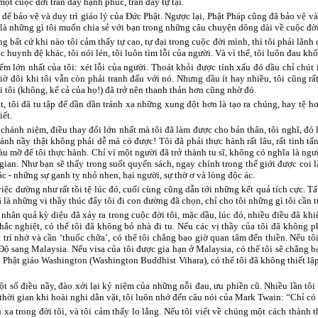
ột cuộc đời tràn đầy hạnh phúc, tràn đầy tự tại.
 để bảo vệ và duy trì giáo lý của Đức Phật. Ngược lại, Phật Pháp cũng đã bảo vệ và 
là những gì tôi muốn chia sẻ với bạn trong những câu chuyện dông dài về cuộc đời
ng bất cứ khi nào tôi cảm thấy tự cao, tự đại trong cuộc đời mình, thì tôi phải lãnh 
c huynh đệ khác, tôi nói lén, tôi luôn tìm lỗi của người. Và vì thế, tôi luôn đau khổ
ểm lớn nhất của tôi: xét lỗi của người. Thoát khỏi được tính xấu đó dầu chỉ chút í
ờ đôi khi tôi vẫn còn phải tranh đấu với nó. Nhưng dầu ít hay nhiều, tôi cũng rất
 tôi (không, kể cả của họ!) đã trở nên thanh thản hơn cũng nhờ đó.
 tôi đã tu tập để dần dần tránh xa những xung đột hơn là tạo ra chúng, hay tệ h
iết.
chánh niệm, điều thay đổi lớn nhất mà tôi đã làm được cho bản thân, tôi nghĩ, đó l
n tánh nầy thật không phải dễ mà có được! Tôi đã phải thực hành rất lâu, rất tinh 
 mỡ để tôi thực hành. Chỉ vì một người đã trở thành tu sĩ, không có nghĩa là ngườ
an. Như bạn sẽ thấy trong suốt quyển sách, ngay chính trong thế giới được coi l
c - những sự ganh tỵ nhỏ nhen, hại người, sự thờ ơ và lòng độc ác.
g việc dường như rất tồi tệ lúc đó, cuối cùng cũng dẫn tới những kết quả tích cực
ã là những vị thầy thúc đẩy tôi đi con đường đã chọn, chỉ cho tôi những gì tôi cần 
nhân quả kỳ diệu đã xảy ra trong cuộc đời tôi, mặc dầu, lúc đó, nhiều điều đã khi
ắc nghiệt, có thể tôi đã không bỏ nhà đi tu. Nếu các vị thầy của tôi đã không p
t trí nhớ và cần ‘thuốc chữa’, có thể tôi chẳng bao giờ quan tâm đến thiền. Nếu 
Độ sang Malaysia. Nếu visa của tôi được gia hạn ở Malaysia, có thể tôi sẽ chẳng
 Phật giáo Washington (Washington Buddhist Vihara), có thể tôi đã không thiết lậ
một số điều nầy, đào xới lại kỷ niệm của những nỗi đau, ưu phiền cũ. Nhiều lần t
ời gian khi hoài nghi dằn vặt, tôi luôn nhớ đến câu nói của Mark Twain: “Chỉ có 
u xa trong đời tôi, và tôi cảm thấy lo lắng. Nếu tôi viết về chúng một cách thành