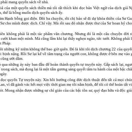
i phải mang quyển sách về nhà.
c giả của một quyển sách thiền mà tôi rất thích khi đọc bản Việt ngữ của dịch g
h, thế là bỗng muốn dịch quyển sách ấy.
âm Hạnh bỗng gọi điện. Đôi ba chuyện, rồi chị bảo sẽ đi dự khóa thiền của Sư Gu
 Sư cho mình được dịch. Chỉ vậy. Mà rồi sau đó nhận được thư của Sư hoan hỷ ch
iên không phải là một tác phẩm văn chương. Nhưng đó là một câu chuyện đời rấ
ại cười khan một mình. Mà cũng lắm khi lại thấy nghẹn ngào, tức tưởi. Không phải
t Pháp.
tôi những kỷ niệm không thể bao giờ quên. Đó là khi tôi dịch chương 22 của quyển
tôi bịnh nặng. Rồi Sư lại kể về tâm trạng của người con, không được ở bên mẹ vào g
i cũng ướt dầm.
 qua những áy náy ban đầu để hoàn thành quyển tự truyện này. Gấp sách lại, ngư
trong sách, mà đọng lại là một tấm gương sáng quyết tâm tu hành của một bậc châ
ngày.
đọc quyển Tự truyện này. Xin hồi hướng công đức dịch thuật đến tất cả mọi chún
n, vì đã gánh vác hết mọi việc thời gian mẹ tôi nằm bịnh, để tôi có thể hoàn tất v
sót. Mong nhận được những sự chỉ giáo của các bậc tôn sư, quý đạo hữu và độc giả