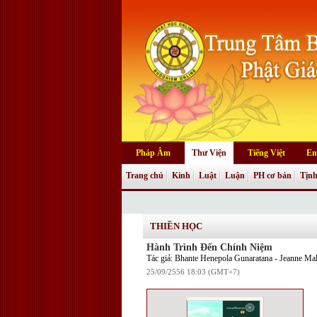
Pháp Âm
Thư Viện
Tiếng Việt
En
Trang chủ
Kinh
Luật
Luận
PH cơ bản
Tịnh
THIỀN HỌC
Hành Trình Đến Chính Niệm
Tác giả: Bhante Henepola Gunaratana - Jeanne Ma
25/09/2556 18:03 (GMT+7)