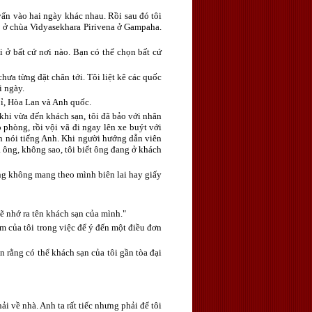
vấn vào hai ngày khác nhau. Rồi sau đó tôi
hỏ ở chùa Vidyasekhara Pirivena ở Gampaha.
 ở bất cứ nơi nào. Bạn có thể chọn bất cứ
hưa từng đặt chân tới. Tôi liệt kê các quốc
i ngày.
Bỉ, Hòa Lan và Anh quốc.
 khi vừa đến khách sạn, tôi đã bảo với nhân
o phòng, rồi vội vã đi ngay lên xe buýt với
h nói tiếng Anh. Khi người hướng dẫn viên
a ông, không sao, tôi biết ông đang ở khách
ũng không mang theo mình biên lai hay giấy
sẽ nhớ ra tên khách sạn của mình."
ệm của tôi trong việc để ý đến một điều đơn
n rằng có thể khách sạn của tôi gần tòa đại
i về nhà. Anh ta rất tiếc nhưng phải để tôi