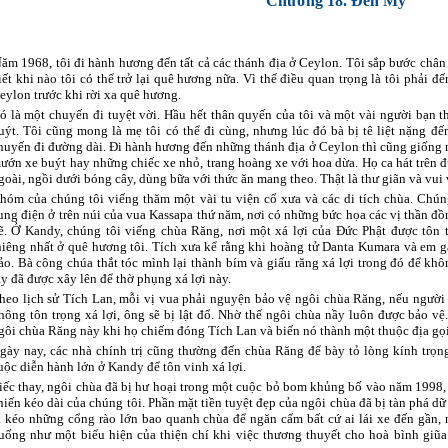
Chương 18. Đến Mỹ
N
ăm 1968, tôi đi hành hương đến tất cả các thánh địa ở Ceylon. Tôi sắp bước châ
iết khi nào tôi có thể trở lại quê hương nữa. Vì thế điều quan trọng là tôi phải 
eylon trước khi rời xa quê hương.
ó là một chuyến đi tuyệt vời. Hầu hết thân quyến của tôi và một vài người bạn 
uýt. Tôi cũng mong là mẹ tôi có thể đi cùng, nhưng lúc đó bà bị tê liệt nặng 
huyến đi đường dài. Đi hành hương đến những thánh địa ở Ceylon thì cũng giống n
ướn xe buýt hay những chiếc xe nhỏ, trang hoàng xe với hoa dừa. Họ ca hát trên đ
goài, ngồi dưới bóng cây, dùng bữa với thức ăn mang theo. Thật là thư giãn và vui 
hóm của chúng tôi viếng thăm một vài tu viện cổ xưa và các di tích chùa. Chún
ung điện ở trên núi của vua Kassapa thứ năm, nơi có những bức họa các vị thần đồ
ẽ. Ở Kandy, chúng tôi viếng chùa Răng, nơi một xá lợi của Đức Phật được tôn t
hiêng nhất ở quê hương tôi. Tích xưa kể rằng khi hoàng tử Danta Kumara và em g
ảo. Bà công chúa thắt tóc mình lại thành bím và giấu răng xá lợi trong đó để kh
ẫy đã được xây lên để thờ phụng xá lợi này.
heo lịch sử Tích Lan, mỗi vị vua phải nguyện bảo vệ ngôi chùa Răng, nếu người
hông tôn trọng xá lợi, ông sẽ bị lật đổ. Nhờ thế ngôi chùa nầy luôn được bảo v
gôi chùa Răng này khi họ chiếm đóng Tích Lan và biến nó thành một thuộc địa gọi
gày nay, các nhà chính trị cũng thường đến chùa Răng để bày tỏ lòng kính trọn
uộc diễn hành lớn ở Kandy để tôn vinh xá lợi.
iếc thay, ngôi chùa đã bị hư hoại trong một cuộc bỏ bom khủng bố vào năm 1998, 
hiến kéo dài của chúng tôi. Phần mặt tiền tuyệt đẹp của ngôi chùa đã bị tàn phá d
a kéo những cổng rào lớn bao quanh chùa để ngăn cấm bất cứ ai lái xe đến gần
uống như một biểu hiện của thiện chí khi việc thương thuyết cho hoà bình giũ