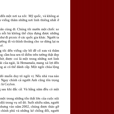
n đến một nơi xa xôi: Mỹ quốc, và không ai
đến viếng thăm những nơi linh thiêng nhất ở
thân cùng đi. Chúng tôi mướn một chiếc xe
đến nỗi bà không thể chịu đựng được những
hư đi picnic ở các quốc gia khác. Người ta
ường đi và thỉnh thoảng cho xe dừng lại ra
vẻ.
g tôi đến viếng cây bồ đề cổ xưa và thăm
ng cầm hoa sen tô điểm trên tường thật đẹp
hờ, được coi là một trong những nơi linh
ái của ngài, là Hemamala, mang xá lợi đển
ông ai có thể đánh cắp. Một ngôi chùa lộng
 đó muốn duy trì ngôi vị. Nếu nhà vua nào
ệ. Ngay chính cả người Anh cũng tôn trọng
 là Ceylon.
g sau khi đắc cử. Và hằng năm đều có một
một trong những tổn thất lớn của cuộc nội
ữ dội trong vụ nổ đó. Suốt nhiều năm, người
, nhưng vào năm 2002, chúng được tháo gỡ
a chính phủ và những kẻ chống đối, người