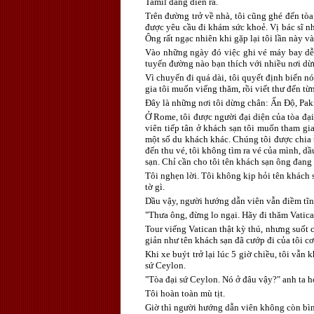
Tamil đang diễn ra.
Trên đường trở về nhà, tôi cũng ghé đến tò
được yêu cầu đi khám sức khoẻ. Vị bác sĩ n
Ông rất ngạc nhiên khi gặp lại tôi lần này v
Vào những ngày đó việc ghi vé máy bay dễ h
tuyến đường nào bạn thích với nhiều nơi dừ
Vì chuyến đi quá dài, tôi quyết định biến nó
gia tôi muốn viếng thăm, rồi viết thư đến từ
Đây là những nơi tôi dừng chân: Ấn Độ, Paki
Ở Rome, tôi được người đại diện của tòa đại
viên tiếp tân ở khách sạn tôi muốn tham gia
một số du khách khác. Chúng tôi được chia
đến thu vé, tôi không tìm ra vé của mình, dầ
sạn. Chỉ cần cho tôi tên khách sạn ông đang 
Tôi nghẹn lời. Tôi không kịp hỏi tên khách 
tờ gì.
Dầu vậy, người hướng dẫn viên vẫn điềm tĩn
"Thưa ông, đừng lo ngại. Hãy đi thăm Vatican
Tour viếng Vatican thật kỳ thú, nhưng suốt c
giản như tên khách sạn đã cướp đi của tôi c
Khi xe buýt trở lại lúc 5 giờ chiều, tôi vẫn
sứ Ceylon.
"Tòa đại sứ Ceylon. Nó ở đâu vậy?" anh ta h
Tôi hoàn toàn mù tịt.
Giờ thì người hướng dẫn viên không còn bình 