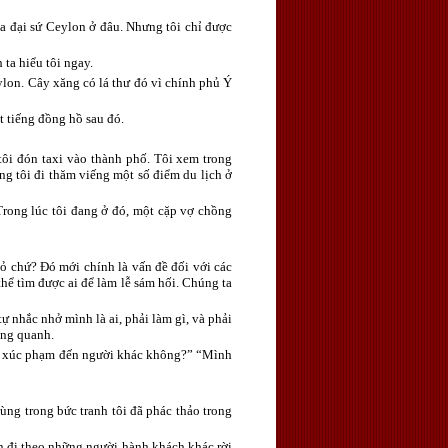
òa đại sứ Ceylon ở đâu. Nhưng tôi chỉ được
ta hiểu tôi ngay.
Ceylon. Cây xăng có lá thư đó vì chính phủ Ý
ột tiếng đồng hồ sau đó.
 tôi đón taxi vào thành phố. Tôi xem trong
úng tôi đi thăm viếng một số điểm du lịch ở
Trong lúc tôi đang ở đó, một cặp vợ chồng
 bỏ chứ? Đó mới chính là vấn đề đối với các
hể tìm được ai để làm lễ sám hối. Chúng ta
ự nhắc nhở mình là ai, phải làm gì, và phải
ung quanh.
m gì xúc phạm đến người khác không?” “Mình
ùng trong bức tranh tôi đã phác thảo trong
ên đi theo những người hành khách khác rời