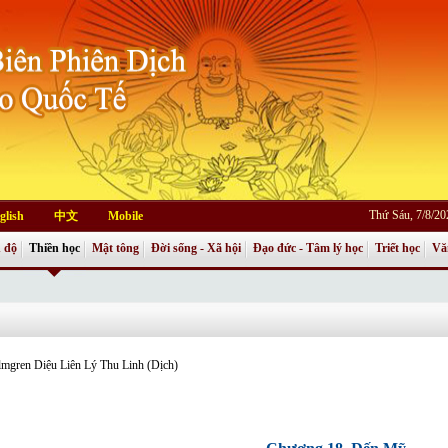
Thứ Sáu, 7/8/2
glish
中文
Mobile
 độ
Thiền học
Mật tông
Đời sống - Xã hội
Đạo đức - Tâm lý học
Triết học
Vă
lmgren Diệu Liên Lý Thu Linh (Dịch)