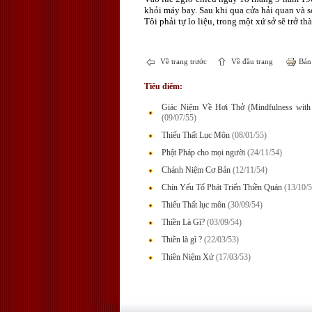
khỏi máy bay. Sau khi qua cửa hải quan và s
Tôi phải tự lo liệu, trong một xứ sở sẽ trở t
Về trang trước
Về đầu trang
Bản 
Tiêu điểm:
Giác Niệm Về Hơi Thở (Mindfulness with 
(09/07/55)
Thiếu Thất Lục Môn
(08/01/55)
Phật Pháp cho mọi người
(24/11/54)
Chánh Niệm Cơ Bản
(12/11/54)
Chín Yếu Tố Phát Triển Thiền Quán
(13/10/5
Thiếu Thất lục môn
(30/09/54)
Thiền Là Gì?
(03/09/54)
Thiền là gì ?
(22/03/53)
Thiền Niệm Xứ
(17/03/53)