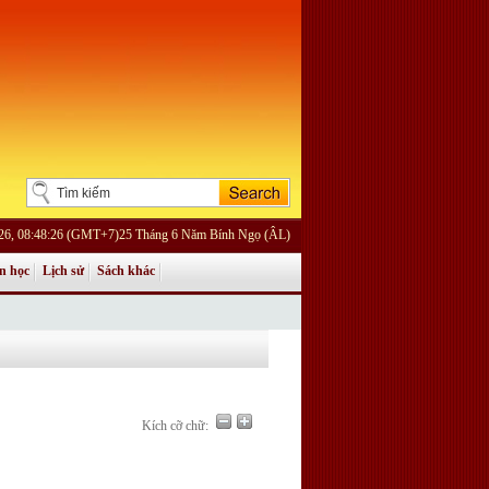
026, 08:48:26 (GMT+7)25 Tháng 6 Năm Bính Ngọ (ÂL)
n học
Lịch sử
Sách khác
Kích cỡ chữ: