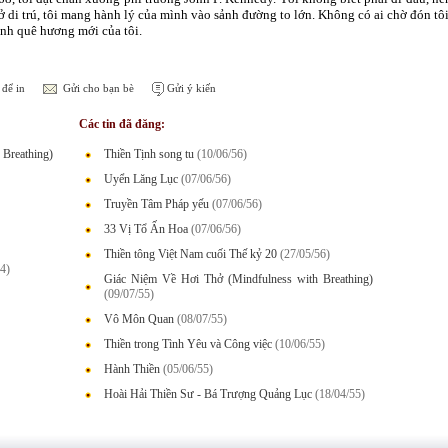
ở di trú, tôi mang hành lý của mình vào sảnh đường to lớn. Không có ai chờ đón tôi
hành quê hương mới của tôi.
để in
Gửi cho bạn bè
Gửi ý kiến
Các tin đã đăng:
Breathing)
Thiền Tịnh song tu
(10/06/56)
Uyển Lăng Lục
(07/06/56)
Truyền Tâm Pháp yếu
(07/06/56)
33 Vị Tổ Ấn Hoa
(07/06/56)
Thiền tông Việt Nam cuối Thế kỷ 20
(27/05/56)
4)
Giác Niệm Về Hơi Thở (Mindfulness with Breathing)
(09/07/55)
Vô Môn Quan
(08/07/55)
Thiền trong Tình Yêu và Công việc
(10/06/55)
Hành Thiền
(05/06/55)
Hoài Hải Thiền Sư - Bá Trượng Quảng Lục
(18/04/55)