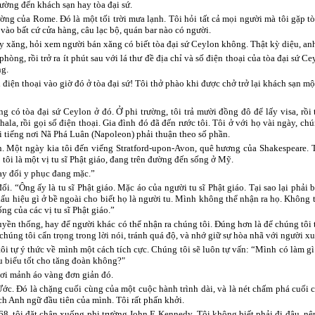
ường đến khách sạn hay tòa đại sứ.
ờng của Rome. Đó là một tối trời mưa lạnh. Tôi hỏi tất cả mọi người mà tôi gặp t
 vào bất cứ cửa hàng, câu lạc bộ, quán bar nào có người.
 xăng, hỏi xem người bán xăng có biết tòa đại sứ Ceylon không. Thật kỳ diệu, anh 
hòng, rồi trở ra ít phút sau với lá thư đề địa chỉ và số điện thoại của tòa đại sứ 
ng.
i điện thoại vào giờ đó ở tòa đại sứ! Tôi thở phào khi được chở trở lại khách sạn m
g có tòa đại sứ Ceylon ở đó. Ở phi trường, tôi trả mười đồng đô để lấy visa, rồi
ala, rồi gọi số điện thoại. Gia đình đó đã đến rước tôi. Tôi ở với họ vài ngày, ch
i tiếng nơi Nã Phá Luân (Napoleon) phải thuận theo số phần.
. Một ngày kia tôi đến viếng Stratford-upon-Avon, quê hương của Shakespeare. 
tôi là một vị tu sĩ Phật giáo, đang trên đường đến sống ở Mỹ.
ay đổi y phục đang mặc.”
i. “Ông ấy là tu sĩ Phật giáo. Mặc áo của người tu sĩ Phật giáo. Tại sao lại phải
u hiệu gì ở bề ngoài cho biết họ là người tu. Mình không thể nhận ra họ. Không t
ng của các vị tu sĩ Phật giáo.”
ruyền thống, hay để người khác có thể nhận ra chúng tôi. Đúng hơn là để chúng tôi t
chúng tôi cẩn trọng trong lời nói, tránh quá độ, và nhớ giữ sự hòa nhã với người x
 tôi tự ý thức về mình một cách tích cực. Chúng tôi sẽ luôn tự vấn: “Mình có là
u biểu tốt cho tăng đoàn không?"
nơi mảnh áo vàng đơn giản đó.
c. Đó là chặng cuối cùng của một cuộc hành trình dài, và là nét chấm phá cuối c
ch Anh ngữ đầu tiên của mình. Tôi rất phấn khởi.
8, tôi đặt chân xuống phi trường John F. Kennedy. Tôi không biết phải đi đâu, n