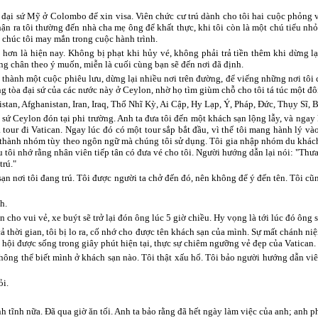
a đại sứ Mỹ ở Colombo để xin visa. Viên chức cư trú dành cho tôi hai cuộc phỏng 
hận ra tôi thường đến nhà cha mẹ ông để khất thực, khi tôi còn là một chú tiểu n
à chúc tôi may mắn trong cuộc hành trình.
ơn là hiện nay. Không bị phạt khi hủy vé, không phải trả tiền thêm khi dừng lại
ng chân theo ý muốn, miễn là cuối cùng bạn sẽ đến nơi đã định.
 thành một cuộc phiêu lưu, dừng lại nhiều nơi trên đường, để viếng những nơi tôi c
ng tòa đại sứ của các nước này ở Ceylon, nhờ họ tìm giùm chỗ cho tôi tá túc một đô
stan, Afghanistan, Iran, Iraq, Thổ Nhĩ Kỳ, Ai Cập, Hy Lạp, Ý, Pháp, Đức, Thụy Sĩ, 
 sứ Ceylon đón tại phi trường. Anh ta đưa tôi đến một khách sạn lộng lẫy, và ngay
 tour đi Vatican. Ngay lúc đó có một tour sắp bắt đầu, vì thế tôi mang hành lý và
 thành nhóm tùy theo ngôn ngữ mà chúng tôi sử dụng. Tôi gia nhập nhóm du khác
u tôi nhớ rằng nhân viên tiếp tân có đưa vé cho tôi. Người hướng dẫn lại nói: "Thư
trú."
sạn nơi tôi đang trú. Tôi được người ta chở đến đó, nên không để ý đến tên. Tôi c
h.
 cho vui vẻ, xe buýt sẽ trở lại đón ông lúc 5 giờ chiều. Hy vọng là tới lúc đó ông 
ả thời gian, tôi bị lo ra, cố nhớ cho được tên khách sạn của mình. Sự mất chánh ni
ơ hội được sống trong giây phút hiện tại, thực sự chiêm ngưỡng vẻ đẹp của Vatican.
 không thể biết mình ở khách sạn nào. Tôi thật xấu hổ. Tôi bảo người hướng dẫn viê
ỏi.
tĩnh nữa. Đã qua giờ ăn tối. Anh ta bảo rằng đã hết ngày làm việc của anh; anh phả