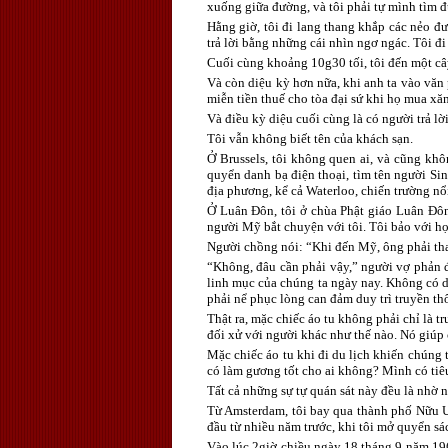
xuống giữa đường, và tôi phải tự mình tìm đ
Hằng giờ, tôi đi lang thang khắp các nẻo đư
trả lời bằng những cái nhìn ngơ ngác. Tôi đi
Cuối cùng khoảng 10g30 tối, tôi đến một cây
Và còn diệu kỳ hơn nữa, khi anh ta vào văn p
miễn tiền thuế cho tòa đại sứ khi họ mua xă
Và điều kỳ diệu cuối cùng là có người trả lờ
Tôi vẫn không biết tên của khách sạn.
Ở Brussels, tôi không quen ai, và cũng khôn
quyển danh bạ điện thoại, tìm tên người Sinh
địa phương, kể cả Waterloo, chiến trường nổ
Ở Luân Đôn, tôi ở chùa Phật giáo Luân Đôn
người Mỹ bắt chuyện với tôi. Tôi bảo với họ 
Người chồng nói: “Khi đến Mỹ, ông phải th
“Không, đâu cần phải vậy,” người vợ phản đố
linh mục của chúng ta ngày nay. Không có dấ
phải nể phục lòng can đảm duy trì truyền thố
Thật ra, mặc chiếc áo tu không phải chỉ là t
đối xử với người khác như thế nào. Nó giúp 
Mặc chiếc áo tu khi đi du lịch khiến chúng
có làm gương tốt cho ai không? Mình có tiê
Tất cả những sự tự quán sát này đều là nhờ 
Từ Amsterdam, tôi bay qua thành phố Nữu Ướ
đầu từ nhiều năm trước, khi tôi mở quyển sá
Vào lúc 2giờ chiều ngày 18 tháng 9 năm 196