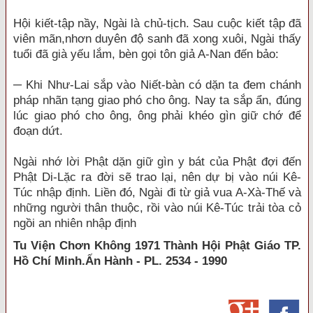
Hội kiết-tập nầy, Ngài là chủ-tịch. Sau cuộc kiết tập đã
viên mãn,nhơn duyên độ sanh đã xong xuôi, Ngài thấy
tuổi đã già yếu lắm, bèn gọi tôn giả A-Nan đến bảo:
─ Khi Như-Lai sắp vào Niết-bàn có dặn ta đem chánh
pháp nhãn tạng giao phó cho ông. Nay ta sắp ẩn, đúng
lúc giao phó cho ông, ông phải khéo gìn giữ chớ để
đoạn dứt.
Ngài nhớ lời Phật dặn giữ gìn y bát của Phật đợi đến
Phật Di-Lặc ra đời sẽ trao lại, nên dự bị vào núi Kê-
Túc nhập định. Liền đó, Ngài đi từ giả vua A-Xà-Thế và
những người thân thuộc, rồi vào núi Kê-Túc trải tòa cỏ
ngồi an nhiên nhập định
Tu Viện Chơn Không 1971 Thành Hội Phật Giáo TP.
Hồ Chí Minh.Ấn Hành - PL. 2534 - 1990