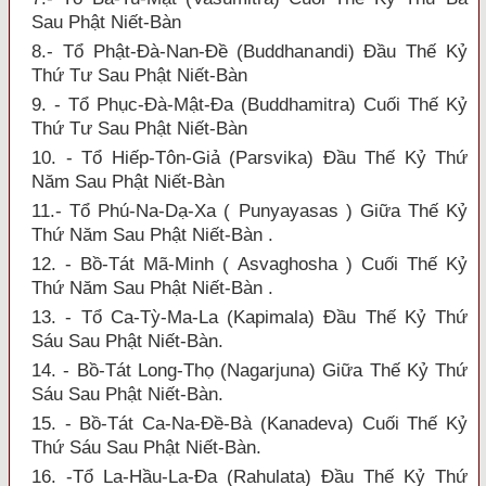
Sau Phật Niết-Bàn
8.- Tổ Phật-Đà-Nan-Đề (Buddhanandi) Đầu Thế Kỷ
Thứ Tư Sau Phật Niết-Bàn
9. - Tổ Phục-Đà-Mật-Đa (Buddhamitra) Cuối Thế Kỷ
Thứ Tư Sau Phật Niết-Bàn
10. - Tổ Hiếp-Tôn-Giả (Parsvika) Đầu Thế Kỷ Thứ
Năm Sau Phật Niết-Bàn
11.- Tổ Phú-Na-Dạ-Xa ( Punyayasas ) Giữa Thế Kỷ
Thứ Năm Sau Phật Niết-Bàn .
12. - Bồ-Tát Mã-Minh ( Asvaghosha ) Cuối Thế Kỷ
Thứ Năm Sau Phật Niết-Bàn .
13. - Tổ Ca-Tỳ-Ma-La (Kapimala) Đầu Thế Kỷ Thứ
Sáu Sau Phật Niết-Bàn.
14. - Bồ-Tát Long-Thọ (Nagarjuna) Giữa Thế Kỷ Thứ
Sáu Sau Phật Niết-Bàn.
15. - Bồ-Tát Ca-Na-Đề-Bà (Kanadeva) Cuối Thế Kỷ
Thứ Sáu Sau Phật Niết-Bàn.
16. -Tổ La-Hầu-La-Đa (Rahulata) Đầu Thế Kỷ Thứ