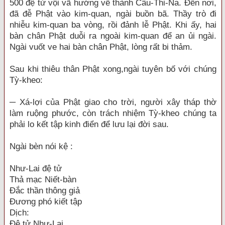
500 đệ tử vội vã hướng về thành Câu-Thi-Na. Đến nơi,
đã đễ Phật vào kim-quan, ngài buồn bã. Thầy trò đi
nhiễu kim-quan ba vòng, rồi đảnh lễ Phật. Khi ấy, hai
bàn chân Phật duỗi ra ngoài kim-quan để an ủi ngài.
Ngài vuốt ve hai bàn chân Phật, lòng rất bi thảm.
Sau khi thiêu thân Phật xong,ngài tuyên bố với chúng
Tỳ-kheo:
─ Xá-lợi của Phật giao cho trời, người xây tháp thờ
làm ruộng phước, còn trách nhiệm Tỳ-kheo chúng ta
phải lo kết tập kinh điển để lưu lại đời sau.
Ngài bèn nói kệ :
Như-Lai đệ tử
Thả mạc Niết-bàn
Đắc thần thông giả
Đương phó kiết tập
Dịch:
Đệ tử Như-Lai