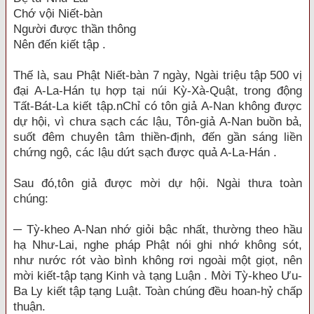
Chớ vội Niết-bàn
Người được thần thông
Nên đến kiết tập .
Thế là, sau Phật Niết-bàn 7 ngày, Ngài triệu tập 500 vị
đại A-La-Hán tụ hợp tại núi Kỳ-Xà-Quật, trong động
Tất-Bát-La kiết tập.nChỉ có tôn giả A-Nan không được
dự hội, vì chưa sạch các lậu, Tôn-giả A-Nan buồn bả,
suốt đêm chuyên tâm thiền-định, đến gần sáng liền
chứng ngộ, các lậu dứt sạch được quả A-La-Hán .
Sau đó,tôn giả được mời dự hội. Ngài thưa toàn
chúng:
─ Tỳ-kheo A-Nan nhớ giỏi bậc nhất, thường theo hầu
hạ Như-Lai, nghe pháp Phật nói ghi nhớ không sót,
như nước rót vào bình không rơi ngoài một giọt, nên
mời kiết-tập tạng Kinh và tạng Luận . Mời Tỳ-kheo Ưu-
Ba Ly kiết tập tạng Luật. Toàn chúng đều hoan-hỷ chấp
thuận.