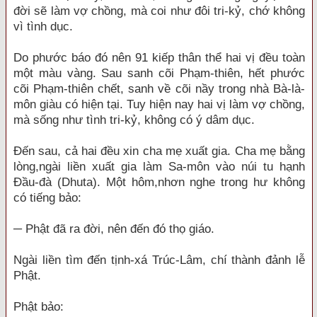
đời sẽ làm vợ chồng, mà coi như đôi tri-kỷ, chớ không
vì tình dục.
Do phước báo đó nên 91 kiếp thân thể hai vị đều toàn
một màu vàng. Sau sanh cõi Phạm-thiên, hết phước
cõi Phạm-thiên chết, sanh về cõi nầy trong nhà Bà-là-
môn giàu có hiện tại. Tuy hiện nay hai vị làm vợ chồng,
mà sống như tình tri-kỷ, không có ý dâm dục.
Đến sau, cả hai đều xin cha mẹ xuất gia. Cha mẹ bằng
lòng,ngài liền xuất gia làm Sa-môn vào núi tu hạnh
Đầu-đà (Dhuta). Một hôm,nhơn nghe trong hư không
có tiếng bảo:
─ Phật đã ra đời, nên đến đó thọ giáo.
Ngài liền tìm đến tịnh-xá Trúc-Lâm, chí thành đảnh lễ
Phật.
Phật bảo: