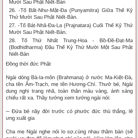
Mười Sau Phật Niết-Bàn
26. -Tổ Bất-Như-Mật-Đa (Punyamitra) Giữa Thế Kỷ
Thứ Mười Sau Phật Niết-Bàn.
27. -Tổ Bát-Nhã-Đa-La (Prajnatara) Cuối Thế Kỷ Thứ
Mười Sau Phật Niết-Bàn.
28. Tổ Thứ Nhất Trung-Hoa - Bồ-Đề-Đạt-Ma
(Bodhidharma) Đầu Thế Kỷ Thứ Mười Một Sau Phật
Niết-Bàn
Đồng thời đức Phật
Ngài dòng Bà-la-môn (Brahmana) ở nước Ma-Kiệt-Đà,
cha tên Ẩm-Trạch, mẹ tên Hương-Chí. Thưở bé, Ngài
dung nghi trang nhã, toàn thân màu vàng, ánh sáng
chiếu rất xa. Thầy tướng xem tướng ngài nói:
─ Đứa bé nầy đời trước có phước đức thù thắng, lẽ
ưng xuất gia
Cha mẹ Ngài nghe nói lo sợ,cùng nhau thầm bàn (sẽ