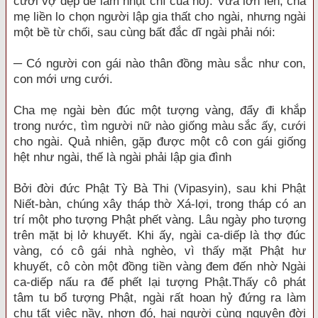
cưới vợ đẹp để làm nhụt chí của nó). Vừa lớn lên, cha
mẹ liền lo chọn người lập gia thất cho ngài, nhưng ngài
một bề từ chối, sau cùng bất đắc dĩ ngài phải nói:
─ Có người con gái nào thân đồng màu sắc như con,
con mới ưng cưới.
Cha mẹ ngài bèn đúc một tượng vàng, đẩy đi khắp
trong nước, tìm người nữ nào giống màu sắc ấy, cưới
cho ngài. Quả nhiên, gặp được một cô con gái giống
hệt như ngài, thế là ngài phải lập gia đình
Bởi đời đức Phật Tỳ Bà Thi (Vipasyin), sau khi Phật
Niết-bàn, chúng xây tháp thờ Xá-lợi, trong tháp có an
trí một pho tượng Phật phết vàng. Lâu ngày pho tượng
trên mặt bị lở khuyết. Khi ấy, ngài ca-diếp là thợ đúc
vàng, có cô gái nhà nghèo, vì thấy mặt Phật hư
khuyết, cô còn một đồng tiền vàng đem đến nhờ Ngài
ca-diếp nấu ra để phết lại tượng Phật.Thấy cô phát
tâm tu bổ tượng Phật, ngài rất hoan hỷ đứng ra làm
chu tất việc nầy, nhơn đó, hai người cùng nguyện đời