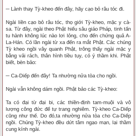
─ Lành thay Tỳ-kheo đến đây, hãy cạo bỏ râu tóc đi.
Ngài liền cạo bỏ râu tóc, thọ giới Tỳ-kheo, mặc y cà-
sa. Từ đây, ngài theo Phật hiểu sâu giáo Pháp, tinh tấn
tu hành không lúc nào lơi lỏng, cho đến chứng quả A-
La-Hán. Có lần ngài từ xa đến ra mắt Phật. Các chúng
Tỳ kheo ngồi vây quanh Phật, trông thấy ngài mặc y
bằng vải rách, thân hình tiều tụy, có ý thầm khi. Phật
biết, bèn bảo:
─ Ca-Diếp đến đây! Ta nhường nửa tòa cho ngồi.
Ngài vẫn không dám ngồi. Phật bảo các Tỳ-kheo:
Ta có đại từ đại bi, các thiền-định tam-muội và vô
lượng công đức để tự trang nghiêm. Tỳ-kheo Ca-Diếp
cũng như thế. Do đó,ta nhường nửa tòa cho Ca-Diếp
ngồi. Chúng Tỳ-kheo đều dứt tâm ngạo mạn, lại thầm
cung kính ngài.