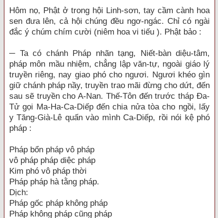
Hôm nọ, Phật ở trong hội Linh-sơn, tay cầm cành hoa
sen đưa lên, cả hội chúng đều ngơ-ngác. Chỉ có ngài
đắc ý chúm chím cười (niêm hoa vi tiếu ). Phật bảo :
─ Ta có chánh Pháp nhãn tạng, Niết-bàn diệu-tâm,
pháp môn mầu nhiệm, chẳng lập văn-tự, ngoài giáo lý
truyền riêng, nay giao phó cho ngươi. Ngươi khéo gìn
giữ chánh pháp nầy, truyền trao mãi đừng cho dứt, đến
sau sẽ truyền cho A-Nan. Thế-Tôn đến trước tháp Đa-
Tử gọi Ma-Ha-Ca-Diếp đến chia nửa tòa cho ngồi, lấy
y Tăng-Già-Lê quấn vào mình Ca-Diếp, rồi nói kệ phó
pháp :
Pháp bổn pháp vô pháp
vô pháp pháp diệc pháp
Kim phó vô pháp thời
Pháp pháp hà tằng pháp.
Dịch:
Pháp gốc pháp không pháp
Pháp không pháp cũng pháp