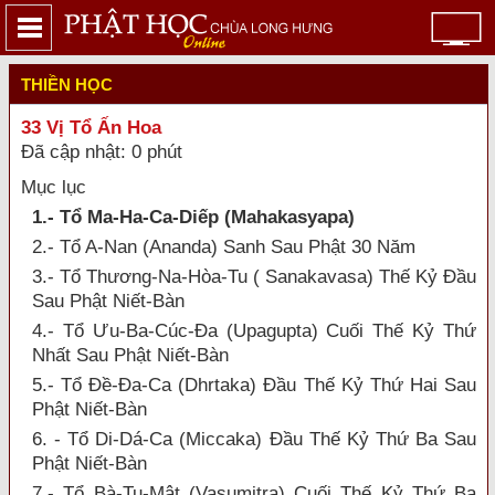
THIỀN HỌC
33 Vị Tổ Ấn Hoa
Đã cập nhật: 0 phút
Mục lục
1.- Tổ Ma-Ha-Ca-Diếp (Mahakasyapa)
2.- Tổ A-Nan (Ananda) Sanh Sau Phật 30 Năm
3.- Tổ Thương-Na-Hòa-Tu ( Sanakavasa) Thế Kỷ Đầu
Sau Phật Niết-Bàn
4.- Tổ Ưu-Ba-Cúc-Đa (Upagupta) Cuối Thế Kỷ Thứ
Nhất Sau Phật Niết-Bàn
5.- Tổ Đề-Đa-Ca (Dhrtaka) Đầu Thế Kỷ Thứ Hai Sau
Phật Niết-Bàn
6. - Tổ Di-Dá-Ca (Miccaka) Đầu Thế Kỷ Thứ Ba Sau
Phật Niết-Bàn
7.- Tổ Bà-Tu-Mật (Vasumitra) Cuối Thế Kỷ Thứ Ba