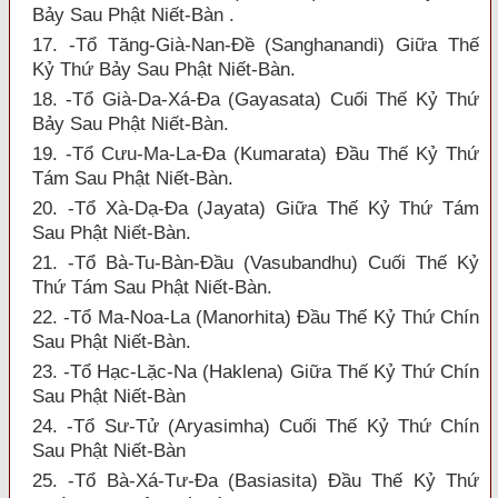
Bảy Sau Phật Niết-Bàn .
17. -Tổ Tăng-Già-Nan-Đề (Sanghanandi) Giữa Thế
Kỷ Thứ Bảy Sau Phật Niết-Bàn.
18. -Tổ Già-Da-Xá-Đa (Gayasata) Cuối Thế Kỷ Thứ
Bảy Sau Phật Niết-Bàn.
19. -Tổ Cưu-Ma-La-Đa (Kumarata) Đầu Thế Kỷ Thứ
Tám Sau Phật Niết-Bàn.
20. -Tổ Xà-Dạ-Đa (Jayata) Giữa Thế Kỷ Thứ Tám
Sau Phật Niết-Bàn.
21. -Tổ Bà-Tu-Bàn-Đầu (Vasubandhu) Cuối Thế Kỷ
Thứ Tám Sau Phật Niết-Bàn.
22. -Tổ Ma-Noa-La (Manorhita) Đầu Thế Kỷ Thứ Chín
Sau Phật Niết-Bàn.
23. -Tổ Hạc-Lặc-Na (Haklena) Giữa Thế Kỷ Thứ Chín
Sau Phật Niết-Bàn
24. -Tổ Sư-Tử (Aryasimha) Cuối Thế Kỷ Thứ Chín
Sau Phật Niết-Bàn
25. -Tổ Bà-Xá-Tư-Đa (Basiasita) Đầu Thế Kỷ Thứ